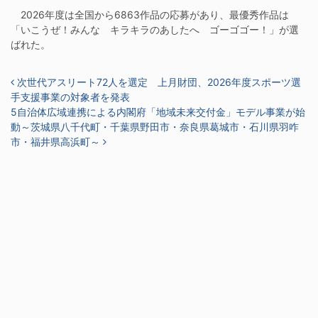
2026年度は全国から6863作品の応募があり、最優秀作品は
「いこうぜ！みんな キラキラのあしたへ ゴーゴゴー！」が選
ばれた。
投稿ナビゲーション
次世代アスリート72人を選定 上月財団、2026年度スポーツ選
手支援事業の対象者を発表
5自治体広域連携による内閣府「地域未来交付金」モデル事業が始
動～茨城県八千代町・千葉県野田市・奈良県葛城市・石川県羽咋
市・福井県高浜町～