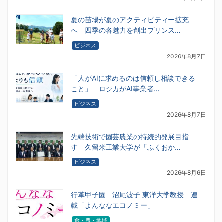
夏の苗場が夏のアクティビティー拡充
へ 四季の各魅力を創出プリンス…
ビジネス
2026年8月7日
「人がAIに求めるのは信頼し相談できる
こと」 ロジカがAI事業者…
ビジネス
2026年8月7日
先端技術で園芸農業の持続的発展目指
す 久留米工業大学が「ふくおか…
ビジネス
2026年8月6日
行革甲子園 沼尾波子 東洋大学教授 連
載「よんななエコノミー」
食・農・地域