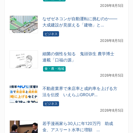
2026年8月5日
なぜゼネコンが自動運転に挑むのか――
大成建設が見据える「建物」と…
ビジネス
2026年8月5日
細菌の個性を知る 鬼頭弥生 農学博士
連載「口福の源」
食・農・地域
2026年8月5日
不動産業界で来店率と成約率を上げる方
法を伝授 いえらぶGROUP…
ビジネス
2026年8月5日
若手漫画家ら30人に年120万円 助成
金、アスリート水準に増額 …