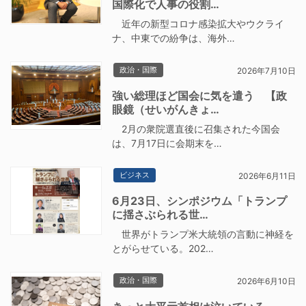
国際化で人事の役割…
近年の新型コロナ感染拡大やウクライ
ナ、中東での紛争は、海外…
政治・国際
2026年7月10日
強い総理ほど国会に気を遣う 【政
眼鏡（せいがんきょ…
2月の衆院選直後に召集された今国会
は、7月17日に会期末を…
ビジネス
2026年6月11日
6月23日、シンポジウム「トランプ
に揺さぶられる世…
世界がトランプ米大統領の言動に神経を
とがらせている。202…
政治・国際
2026年6月10日