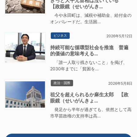
きっと大平元首相は泣いている
【政眼鏡（せいがんき…
今や永田町は、減税や補助金、給付金の
オンパレードだ。生活困…
ビジネス
2026年5月12日
持続可能な循環型社会を推進 普遍
的価値の意味考える…
「誰一人取り残さないこと」を掲げ、
2030年までに「貧困を…
政治・国際
2026年5月8日
祖父を超えられるか麻生太郎 【政
眼鏡（せいがんきょ…
発足から半年が過ぎても、依然として高
市早苗政権の支持率は高…