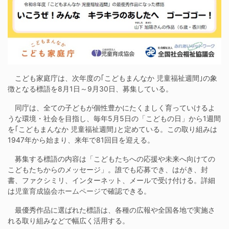
こども家庭庁は、次年度の｢こどもまんなか 児童福祉週間｣の象
徴となる標語を8月1日～9月30日、募集している。
同庁は、全ての子どもが個性豊かにたくましく育っていけるよ
うな環境・社会を目指し、毎年5月5日の「こどもの日」から1週間
を｢こどもまんなか 児童福祉週間｣と定めている。この取り組みは
1947年から始まり、来年で81回目を迎える。
募集する標語の内容は「こどもたちへの応援や未来へ向けての
こどもたちからのメッセージ」。誰でも応募でき、はがき、封
書、ファクシミリ、インターネット、メールで受け付ける。詳細
は
児童育成協会ホームページ
で確認できる。
最優秀作品に選ばれた標語は、各種の広報や全国各地で実施さ
れる取り組みなどで幅広く活用する。