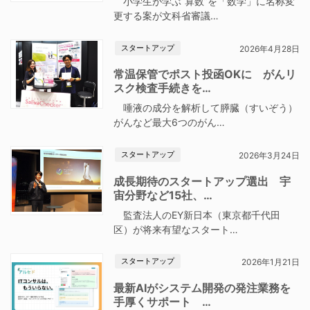
小学生が学ぶ“算数”を「数学」に名称変
更する案が文科省審議…
スタートアップ
2026年4月28日
常温保管でポスト投函OKに がんリ
スク検査手続きを…
唾液の成分を解析して膵臓（すいぞう）
がんなど最大6つのがん…
スタートアップ
2026年3月24日
成長期待のスタートアップ選出 宇
宙分野など15社、…
監査法人のEY新日本（東京都千代田
区）が将来有望なスタート…
スタートアップ
2026年1月21日
最新AIがシステム開発の発注業務を
手厚くサポート …