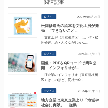
関連記事
ビジネス
2025年04月08日
松岡修造氏の絵本を文化工房が発
売 “できないこと…
文化工房（東京都港区）は、作・松
岡修造、絵・ふくながじゅん…
ビジネス
2025年05月13日
画像・PDFをQRコードで簡単公
開 インフォリオが…
IT企業のインフォリオ（東京都板橋
区）はこのほど、同社のQ…
ビジネス
2025年06月16日
地方企業は東京企業より「地域や
社会に貢献」 従業…