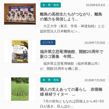
食・農・地域
2026年8月4日
離島の高校生たちがつながり、離島
の魅力を発信しよう…
大正大学（東京、学長・神達知純）と公
益財団法人日本離島セン…
ビジネス
2026年7月29日
福井県立恐竜博物館、開館25周年で
新ロゴ募集 年間…
福井県立恐竜博物館（福井県勝山市）
が、開館25周年を機に新…
食・農・地域
2026年7月29日
隣人の支えあっての暮らし 赤堀楠
雄 林材ライター …
7月の初旬ともなれば田植えから40~50
日が過ぎ、田んぼか…