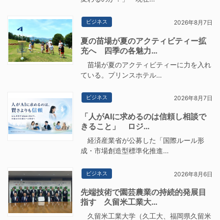
ビジネス
2026年8月7日
夏の苗場が夏のアクティビティー拡
充へ 四季の各魅力…
苗場が夏のアクティビティーに力を入れ
ている。プリンスホテル…
ビジネス
2026年8月7日
「人がAIに求めるのは信頼し相談で
きること」 ロジ…
経済産業省が公募した「国際ルール形
成・市場創造型標準化推進…
ビジネス
2026年8月6日
先端技術で園芸農業の持続的発展目
指す 久留米工業大…
久留米工業大学（久工大、福岡県久留米