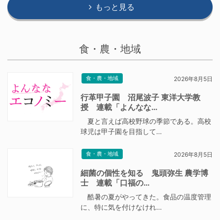
もっと見る
食・農・地域
食・農・地域
2026年8月5日
行革甲子園 沼尾波子 東洋大学教
授 連載「よんなな…
夏と言えば高校野球の季節である。高校
球児は甲子園を目指して…
食・農・地域
2026年8月5日
細菌の個性を知る 鬼頭弥生 農学博
士 連載「口福の…
酷暑の夏がやってきた。食品の温度管理
に、特に気を付けなけれ…