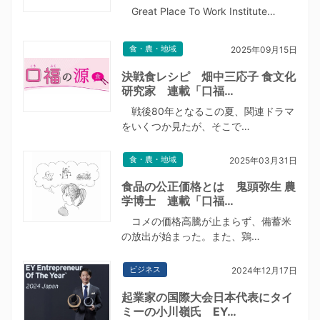
Great Place To Work Institute…
食・農・地域
2025年09月15日
決戦食レシピ 畑中三応子 食文化
研究家 連載「口福…
戦後80年となるこの夏、関連ドラマ
をいくつか見たが、そこで…
食・農・地域
2025年03月31日
食品の公正価格とは 鬼頭弥生 農
学博士 連載「口福…
コメの価格高騰が止まらず、備蓄米
の放出が始まった。また、鶏…
ビジネス
2024年12月17日
起業家の国際大会日本代表にタイ
ミーの小川嶺氏 EY…