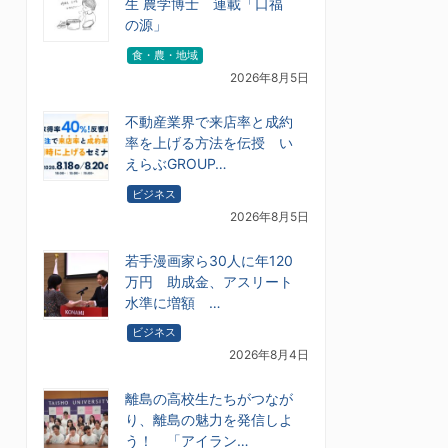
生 農学博士 連載「口福
の源」
食・農・地域
2026年8月5日
不動産業界で来店率と成約
率を上げる方法を伝授 い
えらぶGROUP…
ビジネス
2026年8月5日
若手漫画家ら30人に年120
万円 助成金、アスリート
水準に増額 …
ビジネス
2026年8月4日
離島の高校生たちがつなが
り、離島の魅力を発信しよ
う！ 「アイラン…