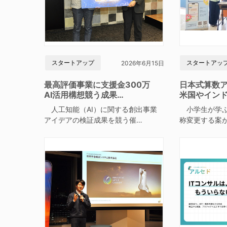
スタートアップ
スタートアッ
2026年6月15日
最高評価事業に支援金300万
日本式算数
AI活用構想競う成果…
米国やイン
人工知能（AI）に関する創出事業
小学生が学ぶ
アイデアの検証成果を競う催…
称変更する案