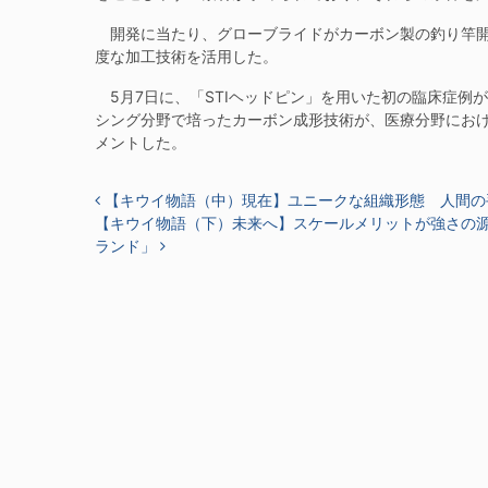
開発に当たり、グローブライドがカーボン製の釣り竿開
度な加工技術を活用した。
5月7日に、「STIヘッドピン」を用いた初の臨床症例
シング分野で培ったカーボン成形技術が、医療分野にお
メントした。
投稿ナビゲーション
【キウイ物語（中）現在】ユニークな組織形態 人間の
【キウイ物語（下）未来へ】スケールメリットが強さの
ランド」