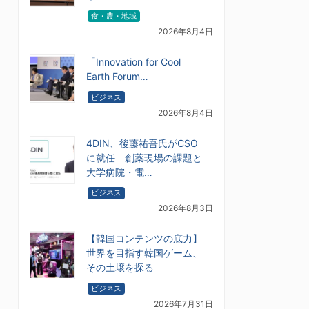
食・農・地域
2026年8月4日
「Innovation for Cool
Earth Forum…
ビジネス
2026年8月4日
4DIN、後藤祐吾氏がCSO
に就任 創薬現場の課題と
大学病院・電…
ビジネス
2026年8月3日
【韓国コンテンツの底力】
世界を目指す韓国ゲーム、
その土壌を探る
ビジネス
2026年7月31日