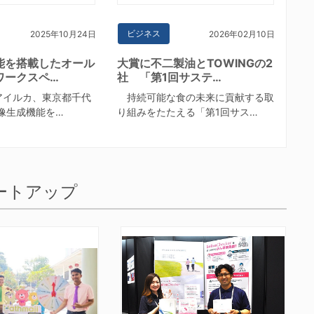
ビジネス
2025年10月24日
2026年02月10日
能を搭載したオール
大賞に不二製油とTOWINGの2
ワークスペ…
社 「第1回サステ…
（アイルカ、東京都千代
持続可能な食の未来に貢献する取
像生成機能を…
り組みをたたえる「第1回サス…
ートアップ