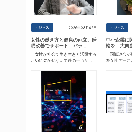
ビジネス
ビジネス
2026年03月05日
女性の働き方と健康の両立、睡
中小企業に
眠改善でサポート パラ…
輪を 大同
女性が社会で生き生きと活躍する
国際連合が提
ために欠かせない要件の一つが…
際女性デーに