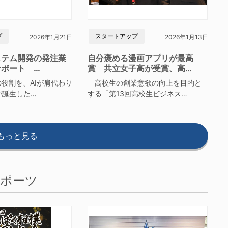
プ
スタートアップ
2026年1月21日
2026年1月13日
ステム開発の発注業
自分褒める漫画アプリが最高
サポート …
賞 共立女子高が受賞、高…
役割を、AIが肩代わり
高校生の創業意欲の向上を目的と
が誕生した…
する「第13回高校生ビジネス…
もっと見る
ポーツ