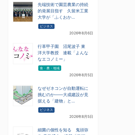
先端技術で園芸農業の持続
的発展目指す 久留米工業
大学が「ふくおか…
ビジネス
2026年8月6日
行革甲子園 沼尾波子 東
洋大学教授 連載「よんな
なエコノミー」
食・農・地域
2026年8月5日
なぜゼネコンが自動運転に
挑むのか――大成建設が見
据える「建物」と…
ビジネス
2026年8月5日
細菌の個性を知る 鬼頭弥