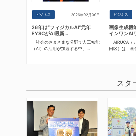
ビジネス
ビジネス
2026年02月09日
26年は“フィジカルAI”元年
画像生成機
EYSCがAI最新…
インワンAI
社会のさまざまな分野で人工知能
AIRUCA
（AI）の活用が加速する中、…
田区）は、画
スタ