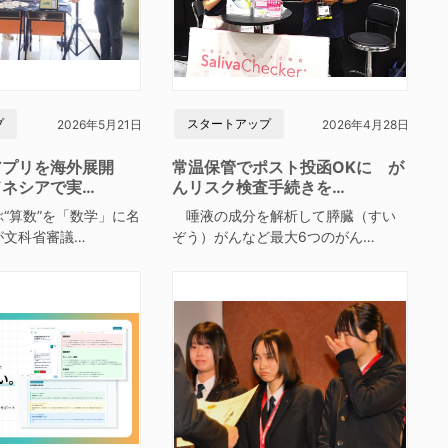
プ
スタートアップ
2026年5月21日
2026年4月28日
アプリを海外展開
常温保管でポスト投函OKに が
ドネシアで実…
んリスク検査手続きを…
“算数”を「数学」に名
唾液の成分を解析して膵臓（すい
が文科省審議…
ぞう）がんなど最大6つのがん…