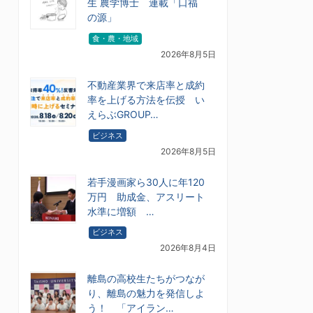
生 農学博士 連載「口福
の源」
食・農・地域
2026年8月5日
不動産業界で来店率と成約
率を上げる方法を伝授 い
えらぶGROUP…
ビジネス
2026年8月5日
若手漫画家ら30人に年120
万円 助成金、アスリート
水準に増額 …
ビジネス
2026年8月4日
離島の高校生たちがつなが
り、離島の魅力を発信しよ
う！ 「アイラン…