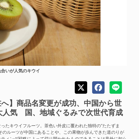
色合いが人気のキウイ
在へ】商品名変更が成功、中国から世
大人気 国、地域ぐるみで次世代育成
ったキウイフルーツ。茶色い外皮に覆われた独特の“たたずま
そのルーツが中国にあることや、この果物が歩んできた道のりが
ケティング戦略によって切り開かれたものであることは意外に知ら