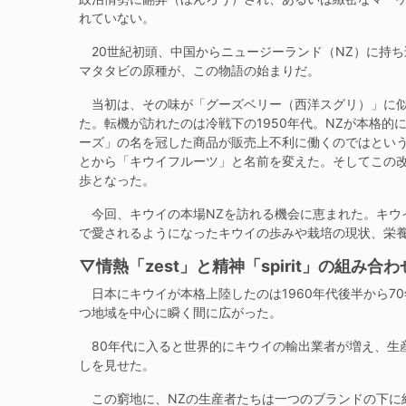
れていない。
20世紀初頭、中国からニュージーランド（NZ）に持
マタタビの原種が、この物語の始まりだ。
当初は、その味が「グーズベリー（西洋スグリ）」に似
た。転機が訪れたのは冷戦下の1950年代。NZが本格
ーズ」の名を冠した商品が販売上不利に働くのではという
とから「キウイフルーツ」と名前を変えた。そしてこの
歩となった。
今回、キウイの本場NZを訪れる機会に恵まれた。キウイが
で愛されるようになったキウイの歩みや栽培の現状、栄
▽情熱「zest」と精神「spirit」の組み合わ
日本にキウイが本格上陸したのは1960年代後半から7
つ地域を中心に瞬く間に広がった。
80年代に入ると世界的にキウイの輸出業者が増え、生
しを見せた。
この窮地に、NZの生産者たちは一つのブランドの下に