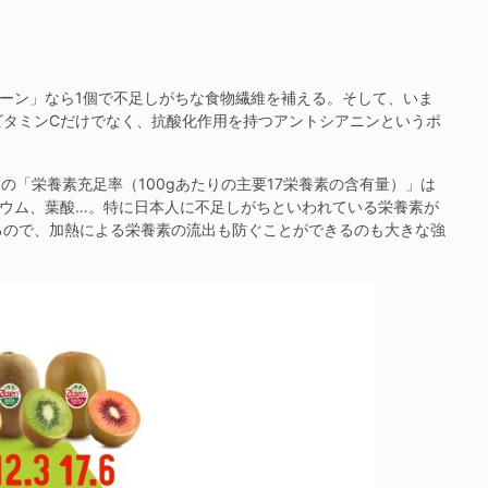
ーン」なら1個で不足しがちな食物繊維を補える。そして、いま
ビタミンCだけでなく、抗酸化作用を持つアントシアニンというポ
「栄養素充足率（100gあたりの主要17栄養素の含有量）」は
リウム、葉酸…。特に日本人に不足しがちといわれている栄養素が
るので、加熱による栄養素の流出も防ぐことができるのも大きな強