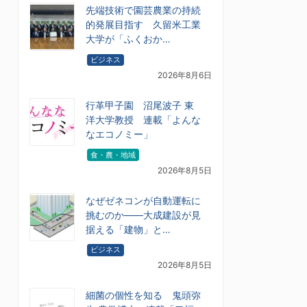
先端技術で園芸農業の持続
的発展目指す 久留米工業
大学が「ふくおか…
ビジネス
2026年8月6日
行革甲子園 沼尾波子 東
洋大学教授 連載「よんな
なエコノミー」
食・農・地域
2026年8月5日
なぜゼネコンが自動運転に
挑むのか――大成建設が見
据える「建物」と…
ビジネス
2026年8月5日
細菌の個性を知る 鬼頭弥