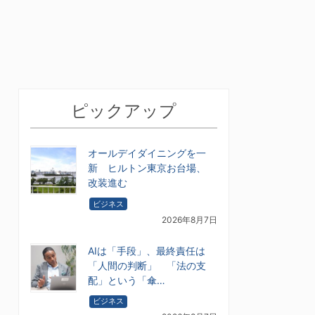
ピックアップ
オールデイダイニングを一
新 ヒルトン東京お台場、
改装進む
ビジネス
2026年8月7日
AIは「手段」、最終責任は
「人間の判断」 「法の支
配」という「傘…
ビジネス