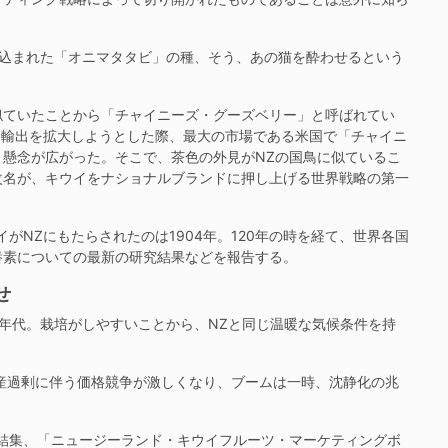
ち込まれた「オニマタタビ」の種、そう、あの猫を酔わせるという
ていたことから「チャイニーズ・グーズベリー」と呼ばれてい
的に輸出を拡大しようとした際、最大の市場である米国で「チャイニ
懸念が広がった。そこで、茶色の外見がNZの国鳥に似ているこ
改名が、キウイをナショナルブランドに押し上げる世界戦略の第一
NZにもたらされたのは1904年。120年の時を経て、世界各国
養素についての最新の研究結果などを報告する。
せ
0年代。栽培がしやすいことから、NZと同じ温暖な気候条件を持
産過剰に伴う価格競争が激しくなり、ブームは一時、沈静化の兆
結集、「ニュージーランド・キウイフルーツ・マーケティングボ