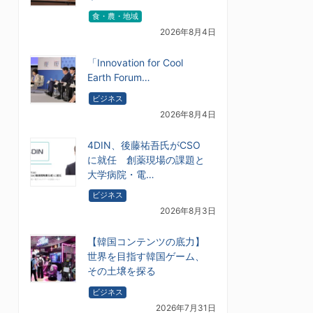
食・農・地域
2026年8月4日
「Innovation for Cool
Earth Forum…
ビジネス
2026年8月4日
4DIN、後藤祐吾氏がCSO
に就任 創薬現場の課題と
大学病院・電…
ビジネス
2026年8月3日
【韓国コンテンツの底力】
世界を目指す韓国ゲーム、
その土壌を探る
ビジネス
2026年7月31日