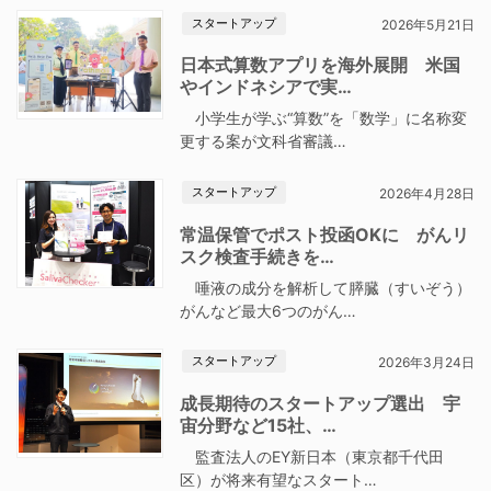
スタートアップ
2026年5月21日
日本式算数アプリを海外展開 米国
やインドネシアで実…
小学生が学ぶ“算数”を「数学」に名称変
更する案が文科省審議…
スタートアップ
2026年4月28日
常温保管でポスト投函OKに がんリ
スク検査手続きを…
唾液の成分を解析して膵臓（すいぞう）
がんなど最大6つのがん…
スタートアップ
2026年3月24日
成長期待のスタートアップ選出 宇
宙分野など15社、…
監査法人のEY新日本（東京都千代田
区）が将来有望なスタート…