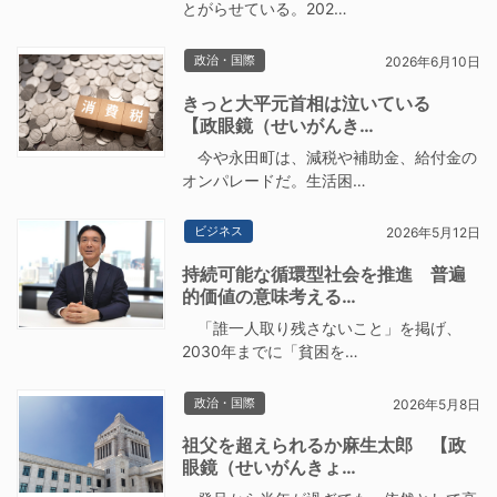
とがらせている。202…
政治・国際
2026年6月10日
きっと大平元首相は泣いている
【政眼鏡（せいがんき…
今や永田町は、減税や補助金、給付金の
オンパレードだ。生活困…
ビジネス
2026年5月12日
持続可能な循環型社会を推進 普遍
的価値の意味考える…
「誰一人取り残さないこと」を掲げ、
2030年までに「貧困を…
政治・国際
2026年5月8日
祖父を超えられるか麻生太郎 【政
眼鏡（せいがんきょ…