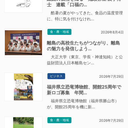
士 連載「口福の…
酷暑の夏がやってきた。食品の温度管理
に、特に気を付けなけれ…
食・農・地域
2026年8月4日
離島の高校生たちがつながり、離島
の魅力を発信しよう…
大正大学（東京、学長・神達知純）と公
益財団法人日本離島セン…
ビジネス
2026年7月29日
福井県立恐竜博物館、開館25周年で
新ロゴ募集 年間…
福井県立恐竜博物館（福井県勝山市）
が、開館25周年を機に新…
食・農・地域
2026年7月29日