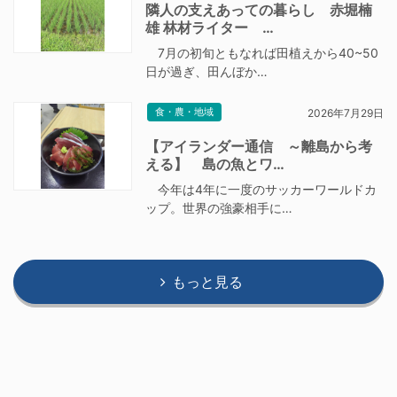
隣人の支えあっての暮らし 赤堀楠
雄 林材ライター …
7月の初旬ともなれば田植えから40~50
日が過ぎ、田んぼか…
食・農・地域
2026年7月29日
【アイランダー通信 ～離島から考
える】 島の魚とワ…
今年は4年に一度のサッカーワールドカ
ップ。世界の強豪相手に…
もっと見る