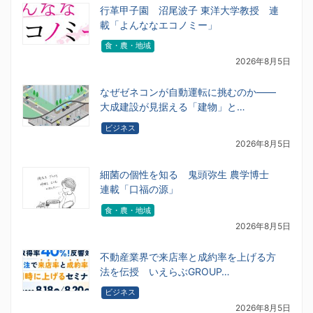
行革甲子園 沼尾波子 東洋大学教授 連
載「よんななエコノミー」
食・農・地域
2026年8月5日
なぜゼネコンが自動運転に挑むのか――
大成建設が見据える「建物」と…
ビジネス
2026年8月5日
細菌の個性を知る 鬼頭弥生 農学博士
連載「口福の源」
食・農・地域
2026年8月5日
不動産業界で来店率と成約率を上げる方
法を伝授 いえらぶGROUP…
ビジネス
2026年8月5日