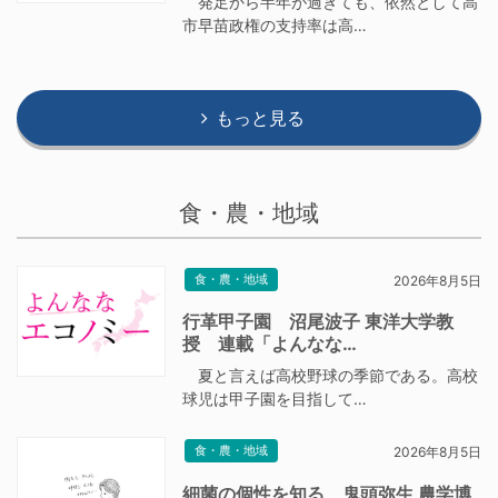
発足から半年が過ぎても、依然として高
市早苗政権の支持率は高…
もっと見る
食・農・地域
食・農・地域
2026年8月5日
行革甲子園 沼尾波子 東洋大学教
授 連載「よんなな…
夏と言えば高校野球の季節である。高校
球児は甲子園を目指して…
食・農・地域
2026年8月5日
細菌の個性を知る 鬼頭弥生 農学博