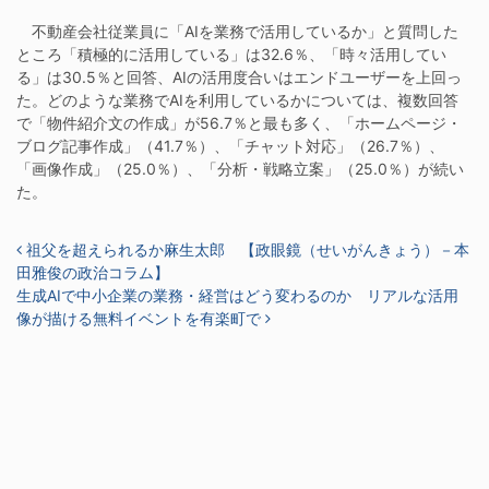
不動産会社従業員に「AIを業務で活用しているか」と質問した
ところ「積極的に活用している」は32.6％、「時々活用してい
る」は30.5％と回答、AIの活用度合いはエンドユーザーを上回っ
た。どのような業務でAIを利用しているかについては、複数回答
で「物件紹介文の作成」が56.7％と最も多く、「ホームページ・
ブログ記事作成」（41.7％）、「チャット対応」（26.7％）、
「画像作成」（25.0％）、「分析・戦略立案」（25.0％）が続い
た。
投稿ナビゲーション
祖父を超えられるか麻生太郎 【政眼鏡（せいがんきょう）－本
田雅俊の政治コラム】
生成AIで中小企業の業務・経営はどう変わるのか リアルな活用
像が描ける無料イベントを有楽町で