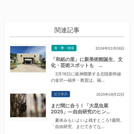
関連記事
食・農・地域
2024年03月06日
「和紙の里」に新美術館誕生、文
化・芸術スポットも …
3月16日に延伸開業する北陸新幹線
の金沢―福井・敦賀は、福…
ビジネス
2025年08月22日
まだ間に合う！「大昆虫展
2025」—自由研究のヒン…
夏休みもいよいよ残すところ1週間。
「自由研究、まだできてな…