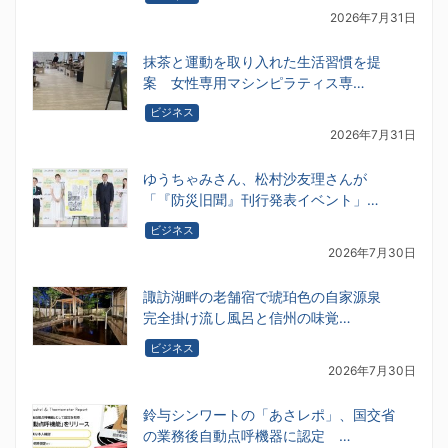
2026年7月31日
抹茶と運動を取り入れた生活習慣を提
案 女性専用マシンピラティス専…
ビジネス
2026年7月31日
ゆうちゃみさん、松村沙友理さんが
「『防災旧聞』刊行発表イベント」…
ビジネス
2026年7月30日
諏訪湖畔の老舗宿で琥珀色の自家源泉
完全掛け流し風呂と信州の味覚…
ビジネス
2026年7月30日
鈴与シンワートの「あさレポ」、国交省
の業務後自動点呼機器に認定 …