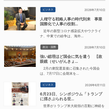
ビジネス
2026年7月10日
人権守る戦略人事の時代到来 事業
国際化で人事の役割…
近年の新型コロナ感染拡大やウクライ
ナ、中東での紛争は、海外…
政治・国際
2026年7月10日
強い総理ほど国会に気を遣う 【政
眼鏡（せいがんきょ…
2月の衆院選直後に召集された今国会
は、7月17日に会期末を…
ビジネス
2026年6月11日
6月23日、シンポジウム「トランプ
に揺さぶられる世…
世界がトランプ米大統領の言動に神経を