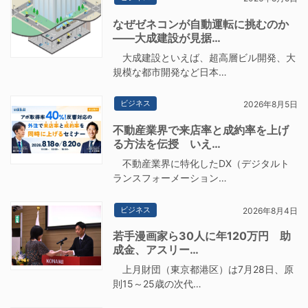
なぜゼネコンが自動運転に挑むのか
――大成建設が見据…
大成建設といえば、超高層ビル開発、大
規模な都市開発など日本…
ビジネス
2026年8月5日
不動産業界で来店率と成約率を上げ
る方法を伝授 いえ…
不動産業界に特化したDX（デジタルト
ランスフォーメーション…
ビジネス
2026年8月4日
若手漫画家ら30人に年120万円 助
成金、アスリー…
上月財団（東京都港区）は7月28日、原
則15～25歳の次代…