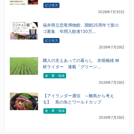
ビジネス
2026年7月30日
福井県立恐竜博物館、開館25周年で新ロ
ゴ募集 年間入館者130万…
ビジネス
2026年7月29日
隣人の支えあっての暮らし 赤堀楠雄 林
材ライター 連載「グリーン…
食・農・地域
2026年7月29日
【アイランダー通信 ～離島から考え
る】 島の魚とワールドカップ
食・農・地域
2026年7月29日