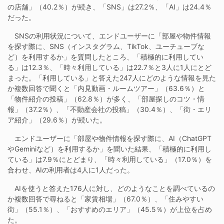
の店舗」（40.2％）が続き、「SNS」は27.2％、「AI」は24.4％
だった。
SNSの利用状況について、エンドユーザーに「部屋や物件情報
を探す際に、SNS（インスタグラム、TikTok、ユーチューブな
ど）を利用するか」を質問したところ、「積極的に利用してい
る」は12.3％、「時々利用している」は22.7％と3人に1人にとど
まった。「利用している」と答えた247人にどのような情報を見た
か複数回答で聞くと「内見動画・ルームツアー」（63.6％）と
「物件紹介の投稿」（62.8％）が多く、「部屋探しのコツ・情
報」（37.2％）、「不動産会社の投稿」（30.4％）、「街・エリ
ア紹介」（29.6％）が続いた。
エンドユーザーに「部屋や物件情報を探す際に、AI（ChatGPT
やGeminiなど）を利用するか」を聞いた結果、「積極的に利用し
ている」は7.9％にとどまり、「時々利用している」（17.0％）を
合わせ、AIの利用者は4人に1人だった。
AIを使うと答えた176人に対し、どのようなことを調べているの
か複数回答で尋ねると「家賃相場」（67.0％）、「住みやすい
街」（55.1％）、「おすすめのエリア」（45.5％）が上位を占め
た。