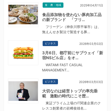
食・農・地域
2025年04月11日
食品添加物を使わない豚肉加工品
の新ブランド 「フリ…
フリーデン（神奈川県平塚市）は、
無えんせき製法で製造する豚…
ビジネス
2026年03月02日
3月6日、都庁前にサブウェイ「新
宿NSビル店」をオ…
WATAMI FAST CASUAL
MANAGEMENT…
ビジネス
2026年03月03日
大切なのは経営トップの率先垂
範 激動の時代にこそ歴…
東証プライム上場のIT関連企業のク
レスコ創業者の岩﨑俊雄名…