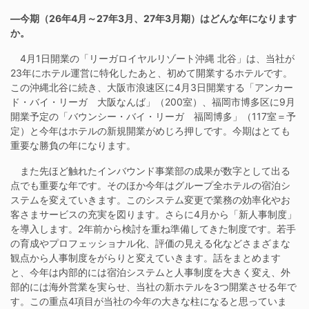
―今期（26年4月～27年3月、27年3月期）はどんな年になります
か。
4月1日開業の「リーガロイヤルリゾート沖縄 北谷」は、当社が
23年にホテル運営に特化したあと、初めて開業するホテルです。
この沖縄北谷に続き、大阪市浪速区に4月3日開業する「アンカー
ド・バイ・リーガ 大阪なんば」（200室）、福岡市博多区に9月
開業予定の「バウンシー・バイ・リーガ 福岡博多」（117室＝予
定）と今年はホテルの新規開業がめじろ押しです。今期はとても
重要な勝負の年になります。
また先ほど触れたインバウンド事業部の成果が数字として出る
点でも重要な年です。そのほか今年はグループ全ホテルの宿泊シ
ステムを変えていきます。このシステム変更で業務の効率化やお
客さまサービスの充実を図ります。さらに4月から「新人事制度」
を導入します。2年前から検討を重ね準備してきた制度です。若手
の育成やプロフェッショナル化、評価の見える化などさまざまな
観点から人事制度をがらりと変えていきます。話をまとめます
と、今年は内部的には宿泊システムと人事制度を大きく変え、外
部的には海外営業を実らせ、当社の新ホテルを3つ開業させる年で
す。この重点4項目が当社の今年の大きな柱になると思っていま