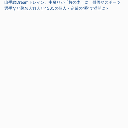
山手線Dreamトレイン、中吊りが「桜の木」に 俳優やスポーツ
選手など著名人11人と4505の個人・企業の“夢”で満開に