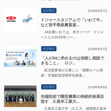
ビジネス
2026年8月7日
ドジャースタジアムで「いわて牛」
など岩手県産農畜産…
JA全農いわては、米大リーグ・ドジャ
ースとの2026年シー…
ビジネス
2026年8月7日
「人がAIに求めるのは信頼し相談で
きること」 ロジ…
経済産業省が公募した「国際ルール形
成・市場創造型標準化推進…
ビジネス
2026年8月6日
先端技術で園芸農業の持続的発展目
指す 久留米工業大…
久留米工業大学（久工大、福岡県久留米