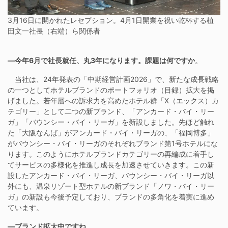
3月16日に開かれたレセプション。4月1日開業を祝い乾杯する植
田文一社長（右端）ら関係者
―今年6月で社長就任、丸3年になります。課題は何ですか
。
当社は、24年発表の「中期経営計画2026」で、新たな成長戦略
の一つとしてホテルブランドのポートフォリオ（目録）拡大を掲
げました。若年層への訴求力を高めたホテル群「X（エックス）カ
テゴリー」として二つの新ブランド、「アンカード・バイ・リー
ガ」「バウンシー・バイ・リーガ」を新設しました。先ほど触れ
た「大阪なんば」がアンカード・バイ・リーガの、「福岡博多」
がバウンシー・バイ・リーガのそれぞれブランド第1号ホテルにな
ります。このようにホテルブランドカテゴリーの再編成に着手し
てサービスの多様化を推進し成長を加速させていきます。この新
設したアンカード・バイ・リーガ、バウンシー・バイ・リーガ以
外にも、温泉リゾート型ホテルの新ブランド「ノワ・バイ・リー
ガ」の新設も今後予定しており、ブランドの多角化を着実に進め
ています。
―ブランド拡大中ですね。