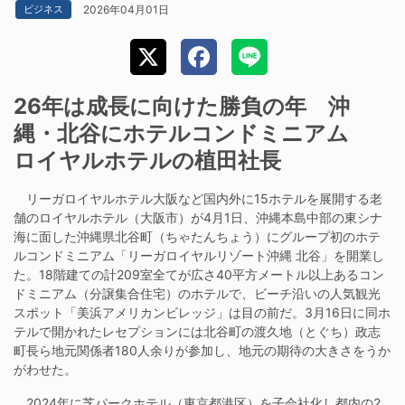
2026年04月01日
ビジネス
26年は成長に向けた勝負の年 沖
縄・北谷にホテルコンドミニアム
ロイヤルホテルの植田社長
リーガロイヤルホテル大阪など国内外に15ホテルを展開する老
舗のロイヤルホテル（大阪市）が4月1日、沖縄本島中部の東シナ
海に面した沖縄県北谷町（ちゃたんちょう）にグループ初のホテ
ルコンドミニアム「リーガロイヤルリゾート沖縄 北谷」を開業し
た。18階建ての計209室全てが広さ40平方メートル以上あるコン
ドミニアム（分譲集合住宅）のホテルで、ビーチ沿いの人気観光
スポット「美浜アメリカンビレッジ」は目の前だ。3月16日に同ホ
テルで開かれたレセプションには北谷町の渡久地（とぐち）政志
町長ら地元関係者180人余りが参加し、地元の期待の大きさをうか
がわせた。
2024年に芝パークホテル（東京都港区）を子会社化し都内の2