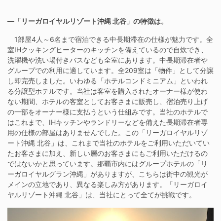
―「リーガロイヤルリゾート沖縄 北谷」の特徴は。
1部屋4人～6名まで宿泊できる中長期滞在の仕様が魅力です。全
室IHクッキングヒーターのキッチンを備えているので自炊でき、
洗濯機や洗い場付きバスなども全室にあります。中長期滞在者や
グループでの利用に適しています。全209室は「物件」として分譲
し即完売しました。いわゆる「ホテルコンドミニアム」といわれ
る分譲型ホテルです。当社は客室を購入されたオーナー様が使わ
ない期間、ホテルの客室としてお客さまに販売し、宿泊売り上げ
の一部をオーナー様に支払うという仕組みです。当社のホテルで
はこれまで、IHキッチンやランドリーなどを備えた長期滞在者専
用の仕様の部屋はありませんでした。この「リーガロイヤルリゾ
ート沖縄 北谷」は、これまで当社のホテルをご利用いただいてい
たお客さまに加え、新しい層のお客さまにもご利用いただけるの
ではないかと思っています。那覇市内にはグループホテルの「リ
ーガロイヤルグラン沖縄」がありますが、こちらは街中の観光が
メインの立地であり、異なる楽しみ方があります。「リーガロイ
ヤルリゾート沖縄 北谷」は、当社にとって全てが挑戦です。