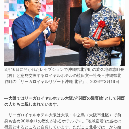
3月16日に開かれたレセプションで沖縄県北谷町の渡久地政志町長
（右）と意見交換するロイヤルホテルの植田文一社長＝沖縄県北
谷町の「リーガロイヤルリゾート沖縄 北谷」、2026年3月16日
―大阪ではリーガロイヤルホテル大阪が“関西の迎賓館”として関西
の人たちに親しまれています。
リーガロイヤルホテル大阪は大阪・中之島（大阪市北区）で前
身も含め90年余りの歴史があるホテルです。“地域密着”は当社の
得意とするところと自負しています。ただここ北谷では一から始