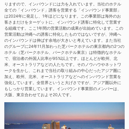
りますので、インバウンドには力を入れています。当社のホテル
全ての「インバウンド」誘客を営業する「インバウンド事業部」
は2024年に発足し、1年ほどになります。この事業部は海外のお
客さまだけをターゲットに、インバウンド誘客に特化して営業す
る組織です。ここ1年間の営業活動の成果が出始めています。この
営業活動は沖縄への誘客に特化したものではないですが、沖縄へ
のインバウンドは伸ばす余地が大きいと考えています。また当社
のグループに24年11月加わった芝パークホテルの東京都内の2つの
ホテル（芝パークホテル、パークホテル東京）は特徴的なホテル
で、宿泊者の外国人比率が95%以上です。ほとんどが欧州、北
米、オーストラリアなどの人たちです。そのノウハウやネットワ
ークを生かし、これまで当社の取り組みの中心だったアジア圏に
加え、欧州、北米、オーストラリアなどへのインバウンド営業を
強化しています。全世界というと大げさですが、アジア圏以外に
もしっかり営業しています。インバウンド事業部のメンバーは、
大阪、東京合わせておよそ20人です。