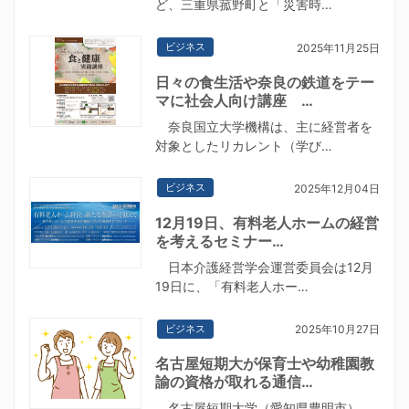
ど、三重県菰野町と「災害時…
ビジネス
2025年11月25日
日々の食生活や奈良の鉄道をテー
マに社会人向け講座 …
奈良国立大学機構は、主に経営者を
対象としたリカレント（学び…
ビジネス
2025年12月04日
12月19日、有料老人ホームの経営
を考えるセミナー…
日本介護経営学会運営委員会は12月
19日に、「有料老人ホー…
ビジネス
2025年10月27日
名古屋短期大が保育士や幼稚園教
諭の資格が取れる通信…
名古屋短期大学（愛知県豊明市）