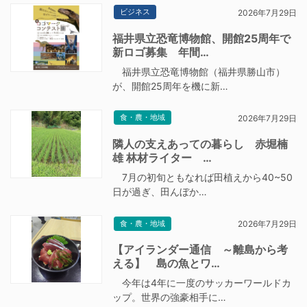
ビジネス
2026年7月29日
福井県立恐竜博物館、開館25周年で
新ロゴ募集 年間…
福井県立恐竜博物館（福井県勝山市）
が、開館25周年を機に新…
食・農・地域
2026年7月29日
隣人の支えあっての暮らし 赤堀楠
雄 林材ライター …
7月の初旬ともなれば田植えから40~50
日が過ぎ、田んぼか…
食・農・地域
2026年7月29日
【アイランダー通信 ～離島から考
える】 島の魚とワ…
今年は4年に一度のサッカーワールドカ
ップ。世界の強豪相手に…