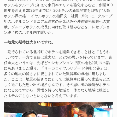
ホテルをグループに加えて東日本エリアを強化するなど、創業100
周年を迎える2035年までに計20ホテルの新規開業を目指す“大阪
ホテル界の雄”ロイヤルホテルの植田文一社長（59）に、グループ
初のホテルコンドミニアム運営の意気込みや沖縄観光振興への貢
献、グループホテルの成長に向けた取り組みなどを、レセプショ
ン終了後のホテル内で聞いた。
―地元の期待は大きいですね。
期待されている北谷町でホテルを開業できることはとてもうれ
しいです。一方で責任は重大だ、と2つの思いを持っています。責
任重大というのは、先ほどのレセプションで渡久地北谷町長の話
にもありました通り、「リーガロイヤルリゾート沖縄 北谷」は、
多くの地元の皆さまに親しまれていた観覧車の跡地に建ちまし
た。ここは、地元の皆さまにとっては観覧車に乗って家族らと楽
しく過ごした思い出の場所なんです。その思い出の場所がホテル
になるのですから、覚悟を持って地域と一体となり地域に根差し
たホテルにしないといけないと考えています。