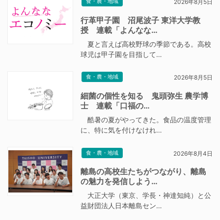
食・農・地域
2026年8月5日
行革甲子園 沼尾波子 東洋大学教
授 連載「よんなな…
夏と言えば高校野球の季節である。高校
球児は甲子園を目指して…
食・農・地域
2026年8月5日
細菌の個性を知る 鬼頭弥生 農学博
士 連載「口福の…
酷暑の夏がやってきた。食品の温度管理
に、特に気を付けなけれ…
食・農・地域
2026年8月4日
離島の高校生たちがつながり、離島
の魅力を発信しよう…
大正大学（東京、学長・神達知純）と公
益財団法人日本離島セン…