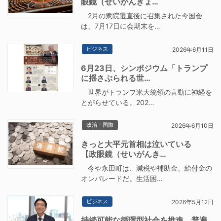
眼鏡（せいがんきょ…
2月の衆院選直後に召集された今国会
は、7月17日に会期末を…
ビジネス
2026年6月11日
6月23日、シンポジウム「トランプ
に揺さぶられる世…
世界がトランプ米大統領の言動に神経を
とがらせている。202…
政治・国際
2026年6月10日
きっと大平元首相は泣いている
【政眼鏡（せいがんき…
今や永田町は、減税や補助金、給付金の
オンパレードだ。生活困…
ビジネス
2026年5月12日
持続可能な循環型社会を推進 普遍