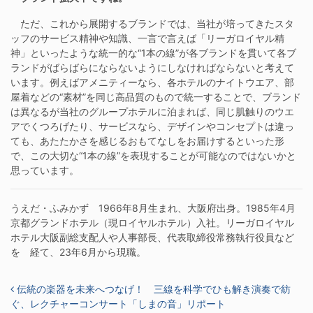
ただ、これから展開するブランドでは、当社が培ってきたスタ
ッフのサービス精神や知識、一言で言えば「リーガロイヤル精
神」といったような統一的な“1本の線”が各ブランドを貫いて各ブ
ランドがばらばらにならないようにしなければならないと考えて
います。例えばアメニティーなら、各ホテルのナイトウエア、部
屋着などの“素材”を同じ高品質のもので統一することで、ブランド
は異なるが当社のグループホテルに泊まれば、同じ肌触りのウエ
アでくつろげたり、サービスなら、デザインやコンセプトは違っ
ても、あたたかさを感じるおもてなしをお届けするといった形
で、この大切な“1本の線”を表現することが可能なのではないかと
思っています。
うえだ・ふみかず 1966年8月生まれ、大阪府出身。1985年4月
京都グランドホテル（現ロイヤルホテル）入社。リーガロイヤル
ホテル大阪副総支配人や人事部長、代表取締役常務執行役員など
を 経て、23年6月から現職。
投稿ナビゲーション
伝統の楽器を未来へつなげ！ 三線を科学でひも解き演奏で紡
ぐ、レクチャーコンサート「しまの音」リポート