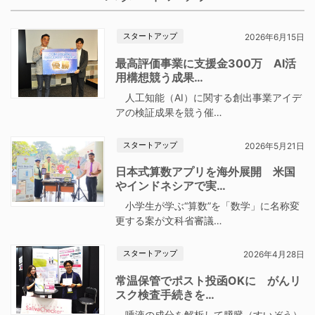
スタートアップ
2026年6月15日
最高評価事業に支援金300万 AI活
用構想競う成果…
人工知能（AI）に関する創出事業アイデ
アの検証成果を競う催…
スタートアップ
2026年5月21日
日本式算数アプリを海外展開 米国
やインドネシアで実…
小学生が学ぶ“算数”を「数学」に名称変
更する案が文科省審議…
スタートアップ
2026年4月28日
常温保管でポスト投函OKに がんリ
スク検査手続きを…
唾液の成分を解析して膵臓（すいぞう）