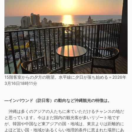
15階客室からの夕方の眺望。水平線に夕日が落ち始める＝2026年
3月16日18時11分
―インバウンド（訪日客）の動向など沖縄観光の特徴は。
沖縄は多くのアジアの人たちに来ていただけるチャンスの地だ
と思っています。今はまだ国内の観光客が多いリゾート地です
が、韓国や中国など東アジアの国・地域は、東京よりは距離的に
よほど近い国・地域があるくらい地理的条件に恵まれた場所にあ