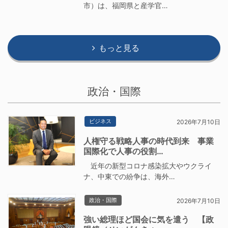
市）は、福岡県と産学官…
もっと見る
政治・国際
ビジネス
2026年7月10日
人権守る戦略人事の時代到来 事業
国際化で人事の役割…
近年の新型コロナ感染拡大やウクライ
ナ、中東での紛争は、海外…
政治・国際
2026年7月10日
強い総理ほど国会に気を遣う 【政