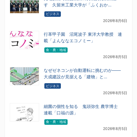
す 久留米工業大学が「ふくおか…
ビジネス
2026年8月6日
行革甲子園 沼尾波子 東洋大学教授 連
載「よんななエコノミー」
食・農・地域
2026年8月5日
なぜゼネコンが自動運転に挑むのか――
大成建設が見据える「建物」と…
ビジネス
2026年8月5日
細菌の個性を知る 鬼頭弥生 農学博士
連載「口福の源」
食・農・地域
2026年8月5日