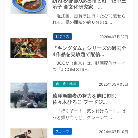
訪ねる価値のある市と町 畑中三
応子 食文化研究家 …
近江国、滋賀県は行くたびに魅せら
れる。県の面積の約６分の１…
ビジネス
2026年07月22日
『キングダム』シリーズの過去全
4作品を見放題で配信…
JCOM（東京）は、動画配信サービ
ス「J:COM STRE…
食・農・地域
2025年05月05日
遠洋漁業者の努力を胸に刻む
佐々木ひろこ フードジ…
「行くぞー！ 気を付けろー！」は
っと振り向くと、クレーンで…
スポーツ
2024年07月10日