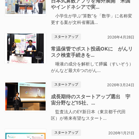
日本式算数アプリを海外展開 米国
やインドネシアで実…
小学生が学ぶ“算数”を「数学」に名称変
更する案が文科省審議…
スタートアップ
2026年4月28日
常温保管でポスト投函OKに がんリ
スク検査手続きを…
唾液の成分を解析して膵臓（すいぞう）
がんなど最大6つのがん…
スタートアップ
2026年3月24日
成長期待のスタートアップ選出 宇
宙分野など15社、…
監査法人のEY新日本（東京都千代田
区）が将来有望なスタート…
スタートアップ
2026年1月21日