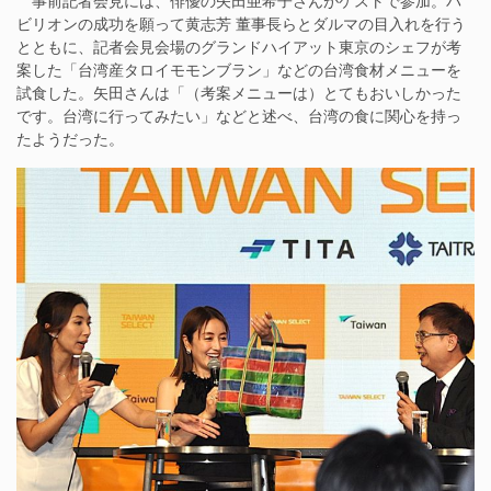
事前記者会見には、俳優の矢田亜希子さんがゲストで参加。パ
ビリオンの成功を願って黄志芳 董事長らとダルマの目入れを行う
とともに、記者会見会場のグランドハイアット東京のシェフが考
案した「台湾産タロイモモンブラン」などの台湾食材メニューを
試食した。矢田さんは「（考案メニューは）とてもおいしかった
です。台湾に行ってみたい」などと述べ、台湾の食に関心を持っ
たようだった。