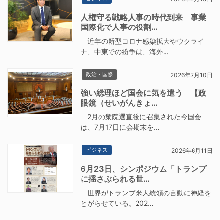
人権守る戦略人事の時代到来 事業
国際化で人事の役割…
近年の新型コロナ感染拡大やウクライ
ナ、中東での紛争は、海外…
政治・国際
2026年7月10日
強い総理ほど国会に気を遣う 【政
眼鏡（せいがんきょ…
2月の衆院選直後に召集された今国会
は、7月17日に会期末を…
ビジネス
2026年6月11日
6月23日、シンポジウム「トランプ
に揺さぶられる世…
世界がトランプ米大統領の言動に神経を
とがらせている。202…