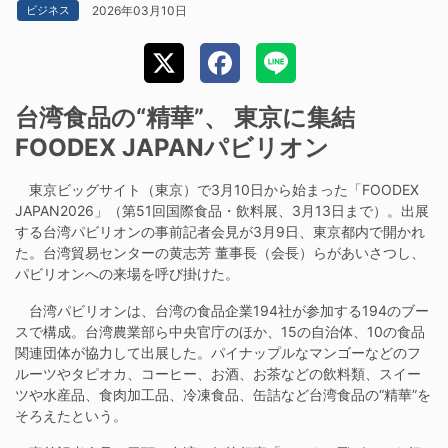
2026年03月10日
ビジネス
台湾食品の“精華”、 東京に集結
FOODEX JAPANパビリオン
東京ビッグサイト（東京）で3月10日から始まった「FOODEX
JAPAN2026」（第51回国際食品・飲料展、3月13日まで）。出展
する台湾パビリオンの事前記者会見が3月9日、東京都内で開かれ
た。台湾貿易センターの黄志芳 董事長（会長）らがあいさつし、
パビリオンへの来場を呼び掛けた。
台湾パビリオンは、台湾の食品企業194社が参加する194のブー
スで構成。台湾農業部ら中央官庁のほか、15の自治体、10の食品
関連団体が協力して出展した。パイナップルなマンゴーなどのフ
ルーツやタピオカ、コーヒー、お酒、お茶などの飲料類、スイー
ツや水産品、食肉加工品、冷凍食品、缶詰など台湾食品の“精華”を
そろえたという。