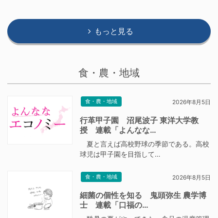
もっと見る
食・農・地域
食・農・地域
2026年8月5日
行革甲子園 沼尾波子 東洋大学教
授 連載「よんなな…
夏と言えば高校野球の季節である。高校
球児は甲子園を目指して…
食・農・地域
2026年8月5日
細菌の個性を知る 鬼頭弥生 農学博
士 連載「口福の…