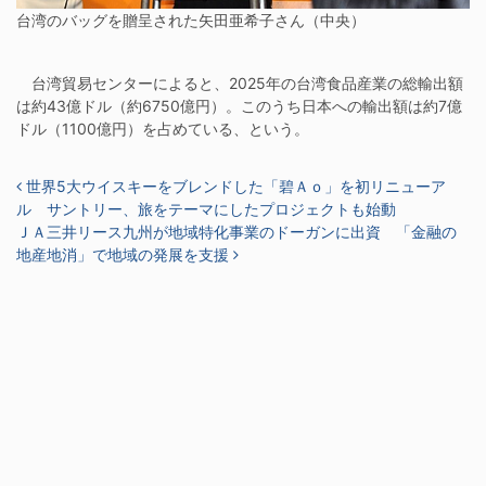
台湾のバッグを贈呈された矢田亜希子さん（中央）
台湾貿易センターによると、2025年の台湾食品産業の総輸出額
は約43億ドル（約6750億円）。このうち日本への輸出額は約7億
ドル（1100億円）を占めている、という。
投稿ナビゲーション
世界5大ウイスキーをブレンドした「碧Ａｏ」を初リニューア
ル サントリー、旅をテーマにしたプロジェクトも始動
ＪＡ三井リース九州が地域特化事業のドーガンに出資 「金融の
地産地消」で地域の発展を支援