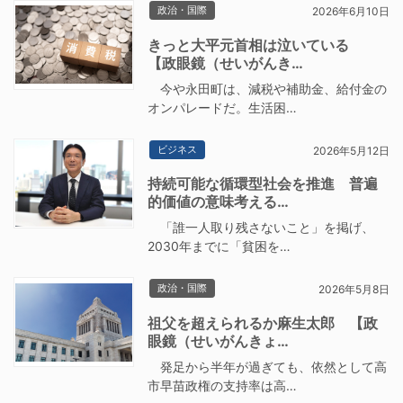
政治・国際
2026年6月10日
きっと大平元首相は泣いている
【政眼鏡（せいがんき…
今や永田町は、減税や補助金、給付金の
オンパレードだ。生活困…
ビジネス
2026年5月12日
持続可能な循環型社会を推進 普遍
的価値の意味考える…
「誰一人取り残さないこと」を掲げ、
2030年までに「貧困を…
政治・国際
2026年5月8日
祖父を超えられるか麻生太郎 【政
眼鏡（せいがんきょ…
発足から半年が過ぎても、依然として高
市早苗政権の支持率は高…