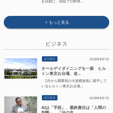
を目的に、現役プロ野球…
もっと見る
ビジネス
ビジネス
2026年8月7日
オールデイダイニングを一新 ヒル
トン東京お台場、改…
2月から開業初の大規模改装に着手して
いるヒルトン東京お台場…
ビジネス
2026年8月7日
AIは「手段」、最終責任は「人間の
判断」 「法の支…