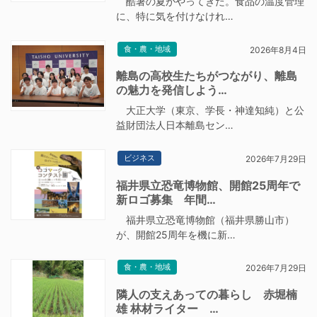
酷暑の夏がやってきた。食品の温度管理
に、特に気を付けなけれ…
食・農・地域
2026年8月4日
離島の高校生たちがつながり、離島
の魅力を発信しよう…
大正大学（東京、学長・神達知純）と公
益財団法人日本離島セン…
ビジネス
2026年7月29日
福井県立恐竜博物館、開館25周年で
新ロゴ募集 年間…
福井県立恐竜博物館（福井県勝山市）
が、開館25周年を機に新…
食・農・地域
2026年7月29日
隣人の支えあっての暮らし 赤堀楠
雄 林材ライター …