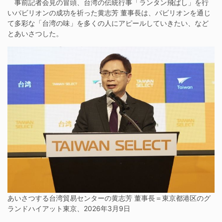
事前記者会見の冒頭、台湾の伝統行事「ランタン飛ばし」を行
いパビリオンの成功を祈った黄志芳 董事長は、パビリオンを通じ
て多彩な「台湾の味」を多くの人にアピールしていきたい、など
とあいさつした。
あいさつする台湾貿易センターの黄志芳 董事長＝東京都港区のグ
ランドハイアット東京、2026年3月9日