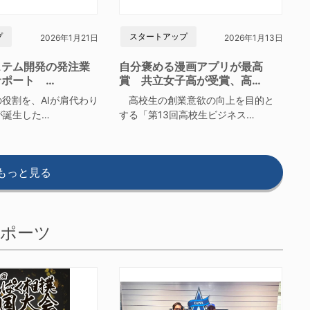
プ
スタートアップ
2026年1月21日
2026年1月13日
ステム開発の発注業
自分褒める漫画アプリが最高
サポート …
賞 共立女子高が受賞、高…
役割を、AIが肩代わり
高校生の創業意欲の向上を目的と
が誕生した…
する「第13回高校生ビジネス…
もっと見る
ポーツ