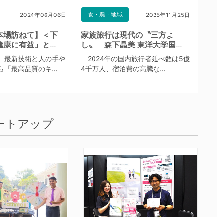
食・農・地域
2024年06月06日
2025年11月25日
本場訪ねて】＜下
家族旅行は現代の〝三方よ
健康に有益」と…
し〟 森下晶美 東洋大学国…
、最新技術と人の手や
2024年の国内旅行者延べ数は5億
ら「最高品質のキ…
4千万人、宿泊費の高騰な…
ートアップ