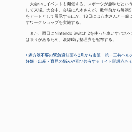
大会中にイベントも開催する。スポーツが趣味だという
して来場。大会中、会場に八木さんが、数年前から毎朝S
をアートとして展示するほか、18日には八木さんと一緒
すワークショップを実施する。
また、両日にNintendo Switch 2を使った車い
は限りがあるため、混雑時は整理券を配布する。
投稿ナビゲーション
処方箋不要の緊急避妊薬を2月から市販 第一三共ヘル
妊娠・出産・育児の悩みや喜び共有するサイト開設赤ち