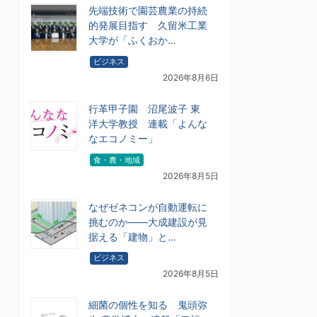
先端技術で園芸農業の持続
的発展目指す 久留米工業
大学が「ふくおか…
ビジネス
2026年8月6日
行革甲子園 沼尾波子 東
洋大学教授 連載「よんな
なエコノミー」
食・農・地域
2026年8月5日
なぜゼネコンが自動運転に
挑むのか――大成建設が見
据える「建物」と…
ビジネス
2026年8月5日
細菌の個性を知る 鬼頭弥