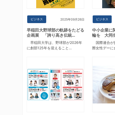
ビジネス
ビジネス
2025年09月26日
早稲田大野球部の軌跡をたどる
中小企業に
企画展 「誇り高き伝統…
輪を 大同
早稲田大学は、野球部が2026年
国際連合が提
に創部125年を迎えること…
際女性デーに