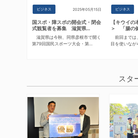
ビジネス
ビジネス
2025年05月15日
国スポ・障スポの開会式・閉会
【キウイの
式観覧者を募集 滋賀県…
＞ 「腸の
滋賀県は今秋、同県彦根市で開く
前回までは
第79回国民スポーツ大会・第…
目を使いなが
スタ