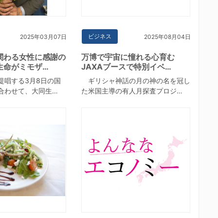
ビジネス
2025年03月07日
2025年08月04日
関わる女性に感謝の
万博で宇宙に憧れる心育む
生命がミモザ…
JAXAブースで特別イベ…
唱する3月8日の国
ギリシャ神話の月の神の名を冠し
合わせて、大同生…
た米国主導の有人月探査プロジ…