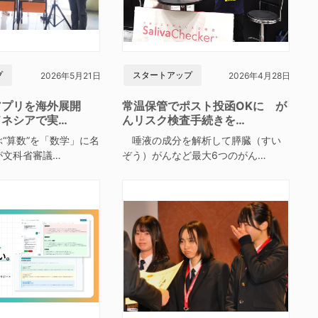
プ
スタートアップ
2026年5月21日
2026年4月28日
アプリを海外展開
常温保管でポスト投函OKに が
ドネシアで実…
んリスク検査手続きを…
“算数”を「数学」に名
唾液の成分を解析して膵臓（すい
が文科省審議…
ぞう）がんなど最大6つのがん…