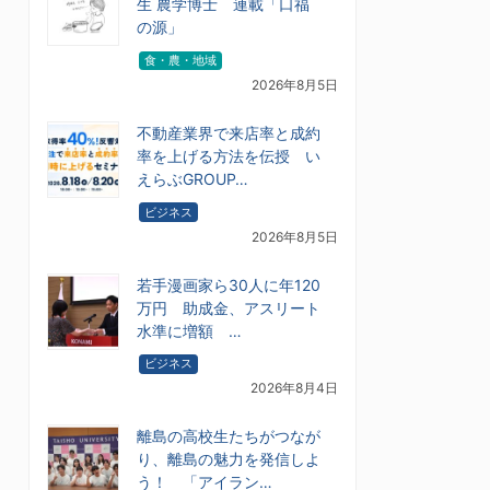
生 農学博士 連載「口福
の源」
食・農・地域
2026年8月5日
不動産業界で来店率と成約
率を上げる方法を伝授 い
えらぶGROUP…
ビジネス
2026年8月5日
若手漫画家ら30人に年120
万円 助成金、アスリート
水準に増額 …
ビジネス
2026年8月4日
離島の高校生たちがつなが
り、離島の魅力を発信しよ
う！ 「アイラン…