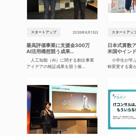
スタートアップ
スタートアッ
2026年6月15日
最高評価事業に支援金300万
日本式算数
AI活用構想競う成果…
米国やイン
人工知能（AI）に関する創出事業
小学生が学ぶ
アイデアの検証成果を競う催…
称変更する案