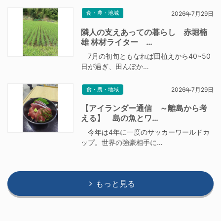
食・農・地域
2026年7月29日
隣人の支えあっての暮らし 赤堀楠
雄 林材ライター …
7月の初旬ともなれば田植えから40~50
日が過ぎ、田んぼか…
食・農・地域
2026年7月29日
【アイランダー通信 ～離島から考
える】 島の魚とワ…
今年は4年に一度のサッカーワールドカ
ップ。世界の強豪相手に…
もっと見る