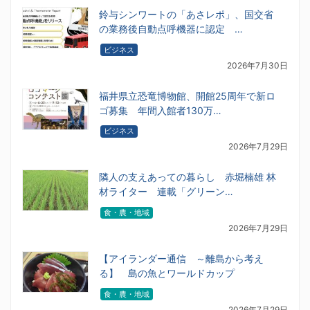
鈴与シンワートの「あさレポ」、国交省
の業務後自動点呼機器に認定 …
ビジネス
2026年7月30日
福井県立恐竜博物館、開館25周年で新ロ
ゴ募集 年間入館者130万…
ビジネス
2026年7月29日
隣人の支えあっての暮らし 赤堀楠雄 林
材ライター 連載「グリーン…
食・農・地域
2026年7月29日
【アイランダー通信 ～離島から考え
る】 島の魚とワールドカップ
食・農・地域
2026年7月29日