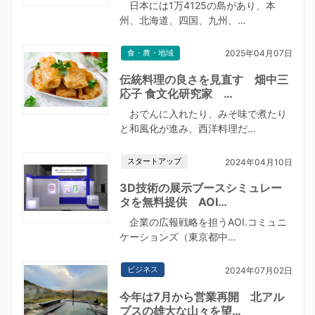
日本には1万4125の島があり、本
州、北海道、四国、九州、…
食・農・地域
2025年04月07日
伝統料理の良さを見直す 畑中三
応子 食文化研究家 …
おでんに入れたり、みそ味で煮たり
と和風化が進み、西洋料理だ…
スタートアップ
2024年04月10日
3D技術の展示ブースシミュレー
タを無料提供 AOI…
企業の広報戦略を担うAOI.コミュニ
ケーションズ（東京都中…
ビジネス
2024年07月02日
今年は7月から営業再開 北アル
プスの雄大な山々を望…