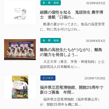
食・農・地域
2026年8月5日
細菌の個性を知る 鬼頭弥生 農学博
士 連載「口福の…
酷暑の夏がやってきた。食品の温度管理
に、特に気を付けなけれ…
食・農・地域
2026年8月4日
離島の高校生たちがつながり、離島
の魅力を発信しよう…
大正大学（東京、学長・神達知純）と公
益財団法人日本離島セン…
ビジネス
2026年7月29日
福井県立恐竜博物館、開館25周年で
新ロゴ募集 年間…
福井県立恐竜博物館（福井県勝山市）
が、開館25周年を機に新…