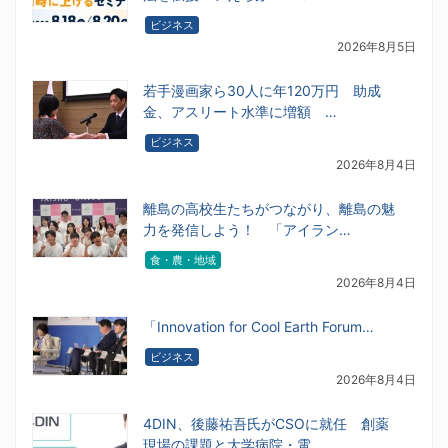
ビジネス
2026年8月5日
若手漫画家ら30人に年120万円 助成
金、アスリート水準に増額 …
ビジネス
2026年8月4日
離島の高校生たちがつながり、離島の魅
力を発信しよう！ 「アイラン…
食・農・地域
2026年8月4日
「Innovation for Cool Earth Forum…
ビジネス
2026年8月4日
4DIN、後藤祐吾氏がCSOに就任 創薬
現場の課題と大学病院・電…