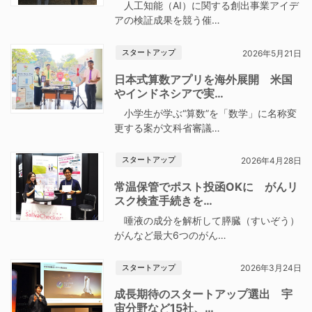
人工知能（AI）に関する創出事業アイデ
アの検証成果を競う催…
スタートアップ
2026年5月21日
日本式算数アプリを海外展開 米国
やインドネシアで実…
小学生が学ぶ“算数”を「数学」に名称変
更する案が文科省審議…
スタートアップ
2026年4月28日
常温保管でポスト投函OKに がんリ
スク検査手続きを…
唾液の成分を解析して膵臓（すいぞう）
がんなど最大6つのがん…
スタートアップ
2026年3月24日
成長期待のスタートアップ選出 宇
宙分野など15社、…