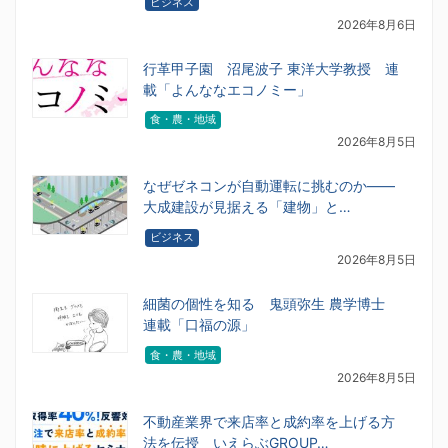
ビジネス
2026年8月6日
行革甲子園 沼尾波子 東洋大学教授 連
載「よんななエコノミー」
食・農・地域
2026年8月5日
なぜゼネコンが自動運転に挑むのか――
大成建設が見据える「建物」と…
ビジネス
2026年8月5日
細菌の個性を知る 鬼頭弥生 農学博士
連載「口福の源」
食・農・地域
2026年8月5日
不動産業界で来店率と成約率を上げる方
法を伝授 いえらぶGROUP…