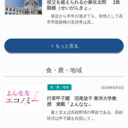
祖父を超えられるか麻生太郎 【政
眼鏡（せいがんきょ…
発足から半年が過ぎても、依然として高
市早苗政権の支持率は高…
もっと見る
食・農・地域
食・農・地域
2026年8月5日
行革甲子園 沼尾波子 東洋大学教
授 連載「よんなな…
夏と言えば高校野球の季節である。高校
球児は甲子園を目指して…