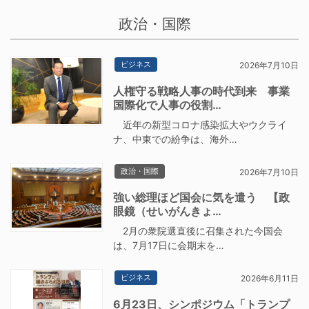
政治・国際
ビジネス
2026年7月10日
人権守る戦略人事の時代到来 事業
国際化で人事の役割…
近年の新型コロナ感染拡大やウクライ
ナ、中東での紛争は、海外…
政治・国際
2026年7月10日
強い総理ほど国会に気を遣う 【政
眼鏡（せいがんきょ…
2月の衆院選直後に召集された今国会
は、7月17日に会期末を…
ビジネス
2026年6月11日
6月23日、シンポジウム「トランプ