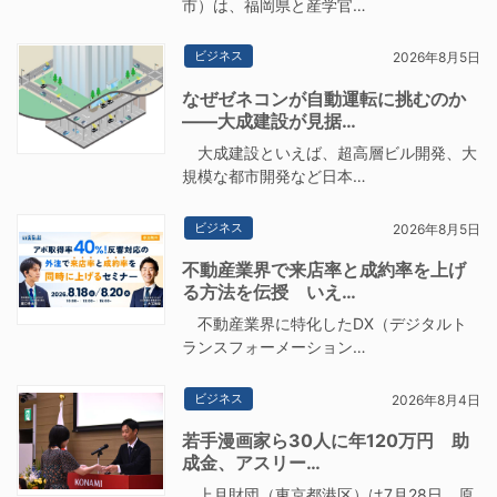
市）は、福岡県と産学官…
ビジネス
2026年8月5日
なぜゼネコンが自動運転に挑むのか
――大成建設が見据…
大成建設といえば、超高層ビル開発、大
規模な都市開発など日本…
ビジネス
2026年8月5日
不動産業界で来店率と成約率を上げ
る方法を伝授 いえ…
不動産業界に特化したDX（デジタルト
ランスフォーメーション…
ビジネス
2026年8月4日
若手漫画家ら30人に年120万円 助
成金、アスリー…
上月財団（東京都港区）は7月28日、原