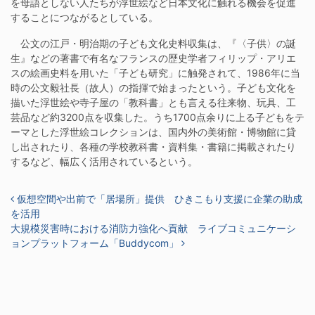
を母語としない人たちが浮世絵など日本文化に触れる機会を促進
することにつながるとしている。
公文の江戸・明治期の子ども文化史料収集は、『〈子供〉の誕
生』などの著書で有名なフランスの歴史学者フィリップ・アリエ
スの絵画史料を用いた「子ども研究」に触発されて、1986年に当
時の公文毅社長（故人）の指揮で始まったという。子ども文化を
描いた浮世絵や寺子屋の「教科書」とも言える往来物、玩具、工
芸品など約3200点を収集した。うち1700点余りに上る子どもをテ
ーマとした浮世絵コレクションは、国内外の美術館・博物館に貸
し出されたり、各種の学校教科書・資料集・書籍に掲載されたり
するなど、幅広く活用されているという。
投稿ナビゲーション
仮想空間や出前で「居場所」提供 ひきこもり支援に企業の助成
を活用
大規模災害時における消防力強化へ貢献 ライブコミュニケーシ
ョンプラットフォーム「Buddycom」