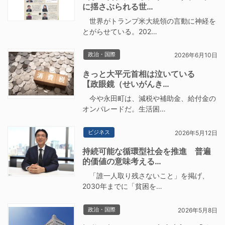
に揺さぶられる世…
世界がトランプ米大統領の言動に神経を
とがらせている。202…
政治・国際
2026年6月10日
きっと大平元首相は泣いている
【政眼鏡（せいがんき…
今や永田町は、減税や補助金、給付金の
オンパレードだ。生活困…
ビジネス
2026年5月12日
持続可能な循環型社会を推進 普遍
的価値の意味考える…
「誰一人取り残さないこと」を掲げ、
2030年までに「貧困を…
政治・国際
2026年5月8日