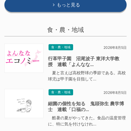
もっと見る
食・農・地域
食・農・地域
2026年8月5日
行革甲子園 沼尾波子 東洋大学教
授 連載「よんなな…
夏と言えば高校野球の季節である。高校
球児は甲子園を目指して…
食・農・地域
2026年8月5日
細菌の個性を知る 鬼頭弥生 農学博
士 連載「口福の…
酷暑の夏がやってきた。食品の温度管理
に、特に気を付けなけれ…