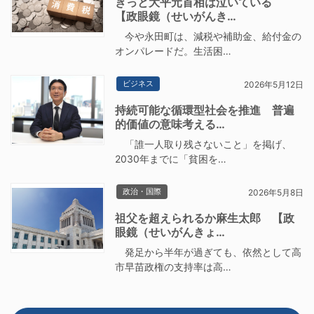
きっと大平元首相は泣いている
【政眼鏡（せいがんき…
今や永田町は、減税や補助金、給付金の
オンパレードだ。生活困…
ビジネス
2026年5月12日
持続可能な循環型社会を推進 普遍
的価値の意味考える…
「誰一人取り残さないこと」を掲げ、
2030年までに「貧困を…
政治・国際
2026年5月8日
祖父を超えられるか麻生太郎 【政
眼鏡（せいがんきょ…
発足から半年が過ぎても、依然として高
市早苗政権の支持率は高…