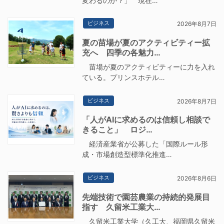
変わるのか？」 現在…
ビジネス
2026年8月7日
夏の苗場が夏のアクティビティー拡
充へ 四季の各魅力…
苗場が夏のアクティビティーに力を入れ
ている。プリンスホテル…
ビジネス
2026年8月7日
「人がAIに求めるのは信頼し相談で
きること」 ロジ…
経済産業省が公募した「国際ルール形
成・市場創造型標準化推進…
ビジネス
2026年8月6日
先端技術で園芸農業の持続的発展目
指す 久留米工業大…
久留米工業大学（久工大、福岡県久留米