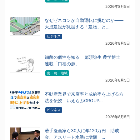
2026年8月5日
なぜゼネコンが自動運転に挑むのか――
大成建設が見据える「建物」と…
ビジネス
2026年8月5日
細菌の個性を知る 鬼頭弥生 農学博士
連載「口福の源」
食・農・地域
2026年8月5日
不動産業界で来店率と成約率を上げる方
法を伝授 いえらぶGROUP…
ビジネス
2026年8月5日
若手漫画家ら30人に年120万円 助成
金、アスリート水準に増額 …