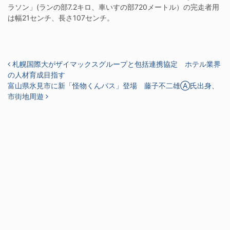
ラソン」(ランの部7.2キロ、車いすの部720メートル）の完走者用
は幅21センチ、長さ107センチ。
投稿ナビゲーション
札幌国際大がザイマックスグループと包括連携協定 ホテル業界
の人材育成目指す
富山県氷見市に新「怪物くんバス」登場 藤子不二雄Ⓐ氏出身、
市街地周遊