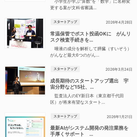
小学生が学ぶ“算数”を「数学」に名称変
更する案が文科省審議…
スタートアップ
2026年4月28日
常温保管でポスト投函OKに がんリ
スク検査手続きを…
唾液の成分を解析して膵臓（すいぞう）
がんなど最大6つのがん…
スタートアップ
2026年3月24日
成長期待のスタートアップ選出 宇
宙分野など15社、…
監査法人のEY新日本（東京都千代田
区）が将来有望なスタート…
スタートアップ
2026年1月21日
最新AIがシステム開発の発注業務を
手厚くサポート …