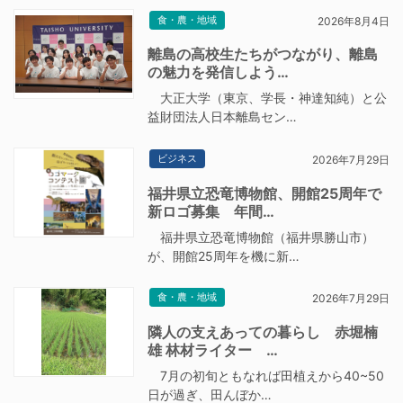
食・農・地域
2026年8月4日
離島の高校生たちがつながり、離島
の魅力を発信しよう…
大正大学（東京、学長・神達知純）と公
益財団法人日本離島セン…
ビジネス
2026年7月29日
福井県立恐竜博物館、開館25周年で
新ロゴ募集 年間…
福井県立恐竜博物館（福井県勝山市）
が、開館25周年を機に新…
食・農・地域
2026年7月29日
隣人の支えあっての暮らし 赤堀楠
雄 林材ライター …
7月の初旬ともなれば田植えから40~50
日が過ぎ、田んぼか…