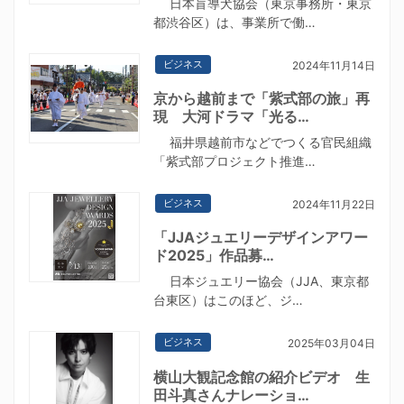
日本盲導犬協会（東京事務所・東京
都渋谷区）は、事業所で働…
ビジネス
2024年11月14日
京から越前まで「紫式部の旅」再
現 大河ドラマ「光る…
福井県越前市などでつくる官民組織
「紫式部プロジェクト推進…
ビジネス
2024年11月22日
「JJAジュエリーデザインアワー
ド2025」作品募…
日本ジュエリー協会（JJA、東京都
台東区）はこのほど、ジ…
ビジネス
2025年03月04日
横山大観記念館の紹介ビデオ 生
田斗真さんナレーショ…