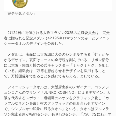
「完走記念メダル」
2月24日に開催される大阪マラソン2025の組織委員会は、完走
者に贈られる記念メダル（42.195キロマラソンのみ）とフィニッ
シャータオルのデザインを公表した。
メダルは、表面には大阪城に大会のシンボルである「虹」がか
かるデザイン。裏面はコースの全行程を刻んでいる。リボン部分
には大阪・関西万博の公式キャラクター「ミャクミャク」を配し
ている。組織委は「万博を想起させるデザインを採用すること
で、万博開催年であることを感じてもらえる」としている。
フィニッシャータオルは、大阪府出身のデザイナー、コシノジ
ュンコさんのブランド「JUNKO KOSHINO」によるデザイン。大
阪を代表するスポット、道頓堀のネオンをグラフィック化し「カ
ラフルなネオンを縦と横のグラフィックの組み合わせデザイン
で、シンプルかつ印象に残るタオル」という。タオルはフルマラ
ソン完走者用が幅61センチ、長さ120センチ。「720〈なにわ〉マ