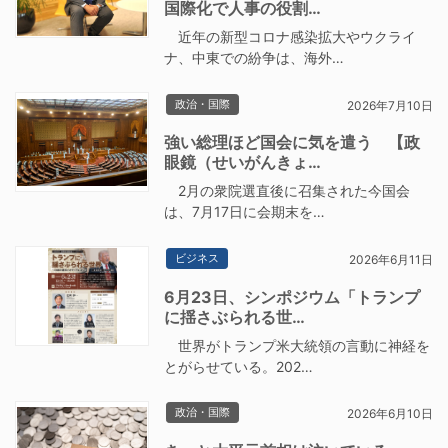
国際化で人事の役割…
近年の新型コロナ感染拡大やウクライ
ナ、中東での紛争は、海外…
政治・国際
2026年7月10日
強い総理ほど国会に気を遣う 【政
眼鏡（せいがんきょ…
2月の衆院選直後に召集された今国会
は、7月17日に会期末を…
ビジネス
2026年6月11日
6月23日、シンポジウム「トランプ
に揺さぶられる世…
世界がトランプ米大統領の言動に神経を
とがらせている。202…
政治・国際
2026年6月10日