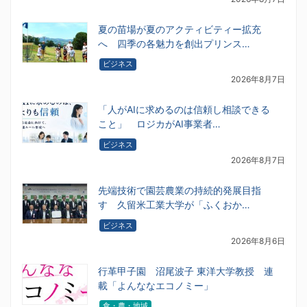
夏の苗場が夏のアクティビティー拡充
へ 四季の各魅力を創出プリンス…
ビジネス
2026年8月7日
「人がAIに求めるのは信頼し相談できる
こと」 ロジカがAI事業者…
ビジネス
2026年8月7日
先端技術で園芸農業の持続的発展目指
す 久留米工業大学が「ふくおか…
ビジネス
2026年8月6日
行革甲子園 沼尾波子 東洋大学教授 連
載「よんななエコノミー」
食・農・地域