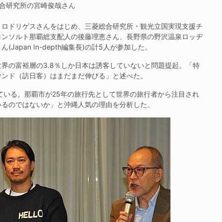
合研究所の宮崎俊哉さん
ロドリゲスさんをはじめ、三菱総合研究所・観光立国実現支援チ
コンソルト那覇総支配人の後藤理恵さん、長野県の野沢温泉ロッヂ
pan In-depth編集長)の計5人が参加した。
界の富裕層の3.8％しか日本は誘客していないと問題提起。「特
ウンド（訪日客）はまだまだ伸びる」と述べた。
いる。那覇市が25年の旅行先として世界の旅行者から注目され
いるのではないか」と沖縄人気の理由を分析した。