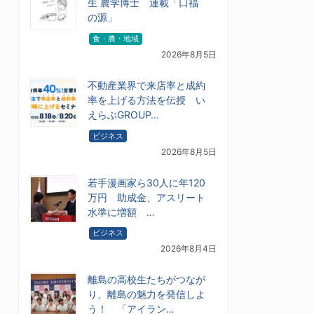
生 農学博士 連載「口福
の源」
食・農・地域
2026年8月5日
不動産業界で来店率と成約
率を上げる方法を伝授 い
えらぶGROUP…
ビジネス
2026年8月5日
若手漫画家ら30人に年120
万円 助成金、アスリート
水準に増額 …
ビジネス
2026年8月4日
離島の高校生たちがつなが
り、離島の魅力を発信しよ
う！ 「アイラン…