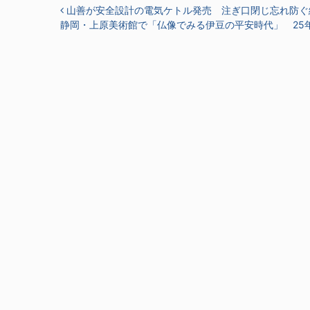
投稿ナビゲーション
山善が安全設計の電気ケトル発売 注ぎ口閉じ忘れ防ぐ
静岡・上原美術館で「仏像でみる伊豆の平安時代」 25年