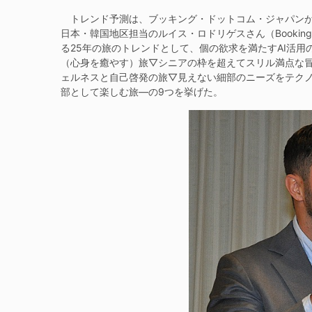
トレンド予測は、ブッキング・ドットコム・ジャパンが
日本・韓国地区担当のルイス・ロドリゲスさん（Bookin
る25年の旅のトレンドとして、個の欲求を満たすAI活
（心身を癒やす）旅▽シニアの枠を超えてスリル満点な冒険
ェルネスと自己啓発の旅▽見えない細部のニーズをテク
部として楽しむ旅―の9つを挙げた。