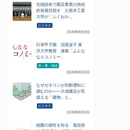
先端技術で園芸農業の持続
的発展目指す 久留米工業
大学が「ふくおか…
ビジネス
2026年8月6日
行革甲子園 沼尾波子 東
洋大学教授 連載「よんな
なエコノミー」
食・農・地域
2026年8月5日
なぜゼネコンが自動運転に
挑むのか――大成建設が見
据える「建物」と…
ビジネス
2026年8月5日
細菌の個性を知る 鬼頭弥