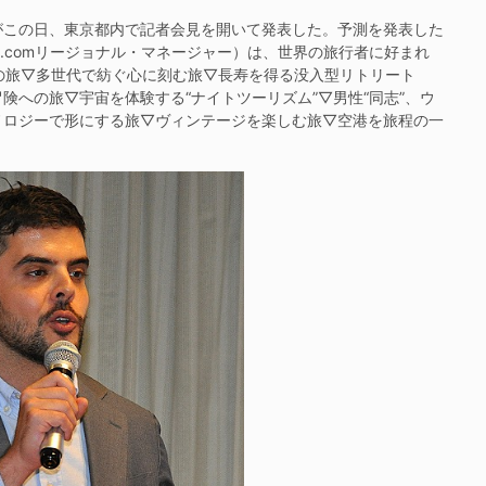
この日、東京都内で記者会見を開いて発表した。予測を発表した
g.comリージョナル・マネージャー）は、世界の旅行者に好まれ
用の旅▽多世代で紡ぐ心に刻む旅▽長寿を得る没入型リトリート
への旅▽宇宙を体験する“ナイトツーリズム”▽男性“同志”、ウ
ノロジーで形にする旅▽ヴィンテージを楽しむ旅▽空港を旅程の一