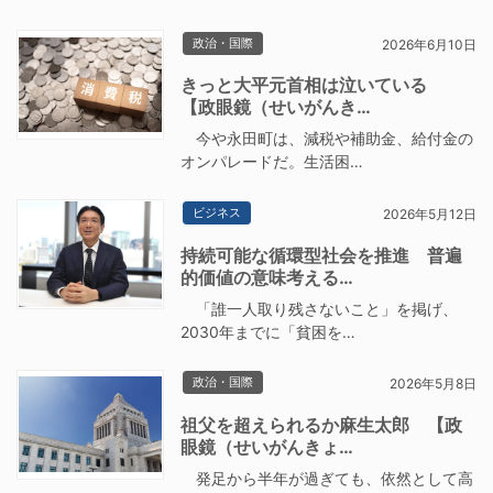
政治・国際
2026年6月10日
きっと大平元首相は泣いている
【政眼鏡（せいがんき…
今や永田町は、減税や補助金、給付金の
オンパレードだ。生活困…
ビジネス
2026年5月12日
持続可能な循環型社会を推進 普遍
的価値の意味考える…
「誰一人取り残さないこと」を掲げ、
2030年までに「貧困を…
政治・国際
2026年5月8日
祖父を超えられるか麻生太郎 【政
眼鏡（せいがんきょ…
発足から半年が過ぎても、依然として高