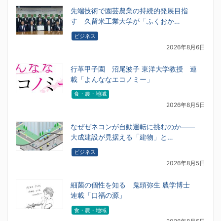
先端技術で園芸農業の持続的発展目指
す 久留米工業大学が「ふくおか…
ビジネス
2026年8月6日
行革甲子園 沼尾波子 東洋大学教授 連
載「よんななエコノミー」
食・農・地域
2026年8月5日
なぜゼネコンが自動運転に挑むのか――
大成建設が見据える「建物」と…
ビジネス
2026年8月5日
細菌の個性を知る 鬼頭弥生 農学博士
連載「口福の源」
食・農・地域