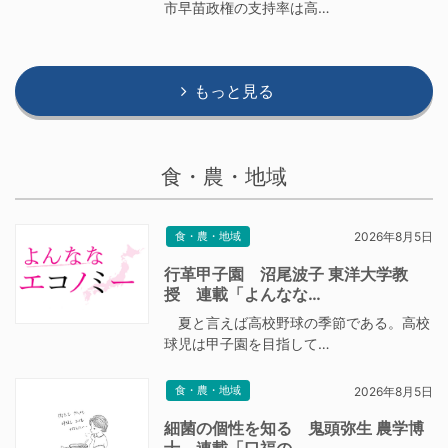
市早苗政権の支持率は高…
もっと見る
食・農・地域
食・農・地域
2026年8月5日
行革甲子園 沼尾波子 東洋大学教
授 連載「よんなな…
夏と言えば高校野球の季節である。高校
球児は甲子園を目指して…
食・農・地域
2026年8月5日
細菌の個性を知る 鬼頭弥生 農学博