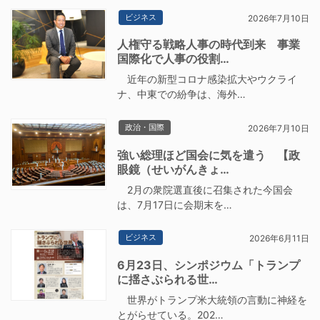
ビジネス
2026年7月10日
人権守る戦略人事の時代到来 事業
国際化で人事の役割…
近年の新型コロナ感染拡大やウクライ
ナ、中東での紛争は、海外…
政治・国際
2026年7月10日
強い総理ほど国会に気を遣う 【政
眼鏡（せいがんきょ…
2月の衆院選直後に召集された今国会
は、7月17日に会期末を…
ビジネス
2026年6月11日
6月23日、シンポジウム「トランプ
に揺さぶられる世…
世界がトランプ米大統領の言動に神経を
とがらせている。202…