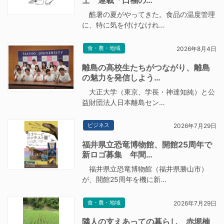
士 連載「口福の…
酷暑の夏がやってきた。食品の温度管理
に、特に気を付けなけれ…
食・農・地域
2026年8月4日
離島の高校生たちがつながり、離島
の魅力を発信しよう…
大正大学（東京、学長・神達知純）と公
益財団法人日本離島セン…
ビジネス
2026年7月29日
福井県立恐竜博物館、開館25周年で
新ロゴ募集 年間…
福井県立恐竜博物館（福井県勝山市）
が、開館25周年を機に新…
食・農・地域
2026年7月29日
隣人の支えあっての暮らし 赤堀楠