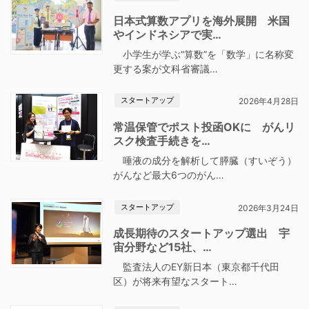
日本式算数アプリを海外展開 米国
やインドネシアで実…
小学生が学ぶ“算数”を「数学」に名称変
更する案が文科省審議…
スタートアップ
2026年4月28日
常温保管でポスト投函OKに がんリ
スク検査手続きを…
唾液の成分を解析して膵臓（すいぞう）
がんなど最大6つのがん…
スタートアップ
2026年3月24日
成長期待のスタートアップ選出 宇
宙分野など15社、…
監査法人のEY新日本（東京都千代田
区）が将来有望なスタート…