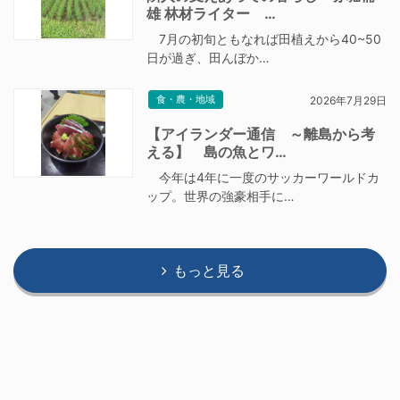
雄 林材ライター …
7月の初旬ともなれば田植えから40~50
日が過ぎ、田んぼか…
食・農・地域
2026年7月29日
【アイランダー通信 ～離島から考
える】 島の魚とワ…
今年は4年に一度のサッカーワールドカ
ップ。世界の強豪相手に…
もっと見る