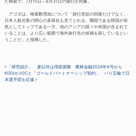
た検索で、7月15日～8月31日の旅行が対象。
アゴダは、検索数増加について「旅行意欲の回復だけでなく、
日本人観光客の関心の多様化も見てとれる。隣国である韓国が依
然としてトップである一方、他のアジアの国々や米国が含まれて
いることは、より広い範囲で海外旅行先の候補を探しているとい
うことだ」と指摘した。
投稿ナビゲーション
「研究紹介」 麦以外は増産困難 農林金融2024年6号から
KDDIがJOCと「ゴールドパートナーシップ契約」 パリ五輪で日
本選手団を応援