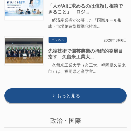
「人がAIに求めるのは信頼し相談で
きること」 ロジ…
経済産業省が公募した「国際ルール形
成・市場創造型標準化推進…
ビジネス
2026年8月6日
先端技術で園芸農業の持続的発展目
指す 久留米工業大…
久留米工業大学（久工大、福岡県久留米
市）は、福岡県と産学官…
もっと見る
政治・国際