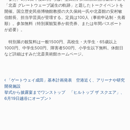
「北斎 グレートウェーブ誕生の軌跡」と題したトークイベントを
開催。国立歴史民俗博物館教授の大久保純一氏や北斎館の安村敏
信館長、担当学芸員が登壇する。定員は100人（事前申込制・先着
順）。参加無料（特別展観覧券か前売券、または年間パスポート
が必要）。
特別展の観覧料は一般1500円、高校生・大学生・65歳以上
1000円、中学生500円、障害者500円、小学生以下無料。休館日
など詳細はすみだ北斎美術館ホームページ。
投稿ナビゲーション
「ゲートウェイ成田」基本計画発表 空港近く、アリーナや研究
開発施設
挙式から披露宴までワンストップ 「ヒルトップ ザ スクエア」、
6月19日越谷にオープン