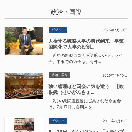
政治・国際
ビジネス
2026年7月10日
人権守る戦略人事の時代到来 事業
国際化で人事の役割…
近年の新型コロナ感染拡大やウクライ
ナ、中東での紛争は、海外…
政治・国際
2026年7月10日
強い総理ほど国会に気を遣う 【政
眼鏡（せいがんきょ…
2月の衆院選直後に召集された今国会
は、7月17日に会期末を…
ビジネス
2026年6月11日
6月23日、シンポジウム「トランプ