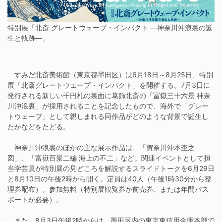
特別展「北斎 グレートウェーブ・インパクト ―神奈川沖浪裏の誕
生と軌跡―」
すみだ北斎美術館（東京都墨田区）は6月18日～8月25日、特別
展「北斎グレートウェーブ・インパクト」を開催する。7月3日に
発行される新しい千円札の裏面に葛飾北斎の「冨嶽三十六景 神奈
川沖浪裏」が採用されることを記念したもので、海外で「グレー
トウェーブ」として親しまれる同作品がどのような背景で誕生し
たかなどをたどる。
神奈川沖浪裏のほかの主な展示作品は、「賀奈川沖本杢之
図」、「富嶽百景二編 海上の不二」など。関連イベントとして担
当学芸員が特別展の見どころを解説するスライドトークを6月29日
と8月10日の午後2時から開く。定員は40人（午後1時30分から整
理券配布）。参加無料（特別展観覧券か前売券、または年間パス
ポートが必要）。
また、8月3日午後2時からは、墨田区内の東京東信用金庫本部で