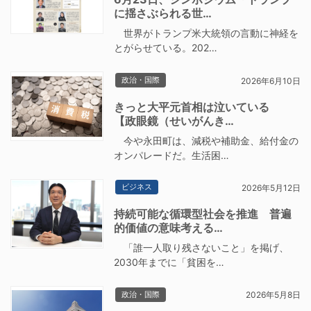
に揺さぶられる世…
世界がトランプ米大統領の言動に神経を
とがらせている。202…
政治・国際
2026年6月10日
きっと大平元首相は泣いている
【政眼鏡（せいがんき…
今や永田町は、減税や補助金、給付金の
オンパレードだ。生活困…
ビジネス
2026年5月12日
持続可能な循環型社会を推進 普遍
的価値の意味考える…
「誰一人取り残さないこと」を掲げ、
2030年までに「貧困を…
政治・国際
2026年5月8日