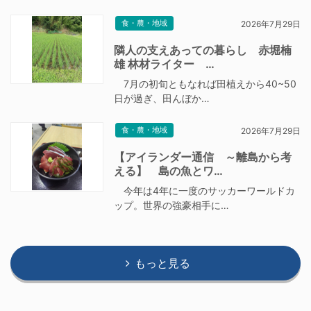
食・農・地域
2026年7月29日
隣人の支えあっての暮らし 赤堀楠
雄 林材ライター …
7月の初旬ともなれば田植えから40~50
日が過ぎ、田んぼか…
食・農・地域
2026年7月29日
【アイランダー通信 ～離島から考
える】 島の魚とワ…
今年は4年に一度のサッカーワールドカ
ップ。世界の強豪相手に…
もっと見る