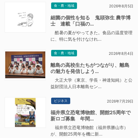
食・農・地域
2026年8月5日
細菌の個性を知る 鬼頭弥生 農学博
士 連載「口福の…
酷暑の夏がやってきた。食品の温度管理
に、特に気を付けなけれ…
食・農・地域
2026年8月4日
離島の高校生たちがつながり、離島
の魅力を発信しよう…
大正大学（東京、学長・神達知純）と公
益財団法人日本離島セン…
ビジネス
2026年7月29日
福井県立恐竜博物館、開館25周年で
新ロゴ募集 年間…
福井県立恐竜博物館（福井県勝山市）
が、開館25周年を機に新…