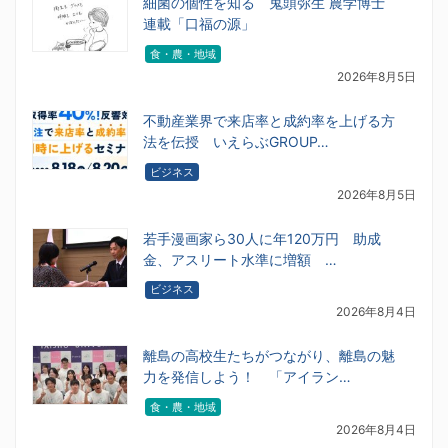
細菌の個性を知る 鬼頭弥生 農学博士
連載「口福の源」
食・農・地域
2026年8月5日
不動産業界で来店率と成約率を上げる方
法を伝授 いえらぶGROUP…
ビジネス
2026年8月5日
若手漫画家ら30人に年120万円 助成
金、アスリート水準に増額 …
ビジネス
2026年8月4日
離島の高校生たちがつながり、離島の魅
力を発信しよう！ 「アイラン…
食・農・地域
2026年8月4日