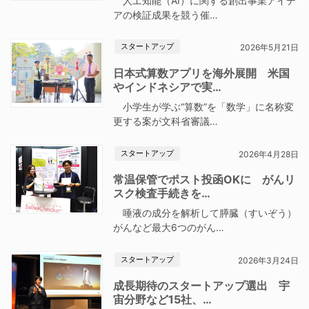
人工知能（AI）に関する創出事業アイデ
アの検証成果を競う催…
スタートアップ
2026年5月21日
日本式算数アプリを海外展開 米国
やインドネシアで実…
小学生が学ぶ“算数”を「数学」に名称変
更する案が文科省審議…
スタートアップ
2026年4月28日
常温保管でポスト投函OKに がんリ
スク検査手続きを…
唾液の成分を解析して膵臓（すいぞう）
がんなど最大6つのがん…
スタートアップ
2026年3月24日
成長期待のスタートアップ選出 宇
宙分野など15社、…