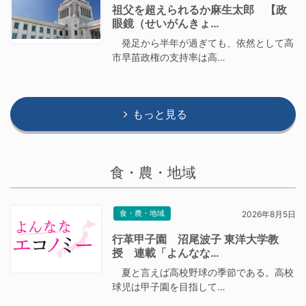
祖父を超えられるか麻生太郎 【政
眼鏡（せいがんきょ…
発足から半年が過ぎても、依然として高
市早苗政権の支持率は高…
もっと見る
食・農・地域
食・農・地域
2026年8月5日
行革甲子園 沼尾波子 東洋大学教
授 連載「よんなな…
夏と言えば高校野球の季節である。高校
球児は甲子園を目指して…