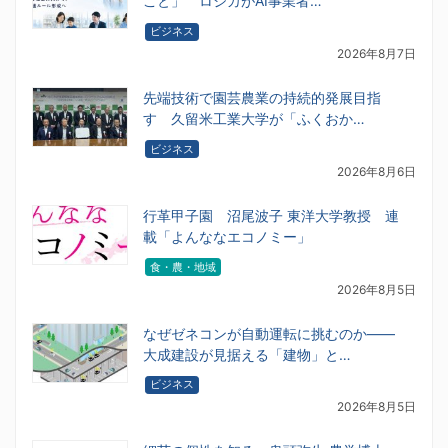
こと」 ロジカがAI事業者…
ビジネス
2026年8月7日
先端技術で園芸農業の持続的発展目指
す 久留米工業大学が「ふくおか…
ビジネス
2026年8月6日
行革甲子園 沼尾波子 東洋大学教授 連
載「よんななエコノミー」
食・農・地域
2026年8月5日
なぜゼネコンが自動運転に挑むのか――
大成建設が見据える「建物」と…
ビジネス
2026年8月5日