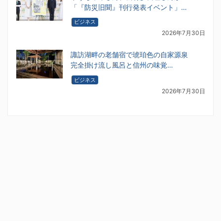
「『防災旧聞』刊行発表イベント」…
ビジネス
2026年7月30日
諏訪湖畔の老舗宿で琥珀色の自家源泉
完全掛け流し風呂と信州の味覚…
ビジネス
2026年7月30日