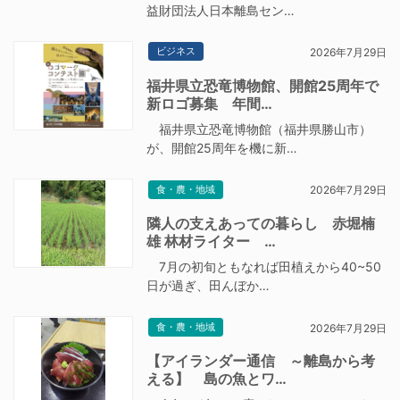
益財団法人日本離島セン…
ビジネス
2026年7月29日
福井県立恐竜博物館、開館25周年で
新ロゴ募集 年間…
福井県立恐竜博物館（福井県勝山市）
が、開館25周年を機に新…
食・農・地域
2026年7月29日
隣人の支えあっての暮らし 赤堀楠
雄 林材ライター …
7月の初旬ともなれば田植えから40~50
日が過ぎ、田んぼか…
食・農・地域
2026年7月29日
【アイランダー通信 ～離島から考
える】 島の魚とワ…