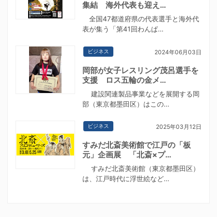
集結 海外代表も迎え…
全国47都道府県の代表選手と海外代
表が集う「第41回わんぱ…
ビジネス
2024年06月03日
岡部が女子レスリング茂呂選手を
支援 ロス五輪の金メ…
建設関連製品事業などを展開する岡
部（東京都墨田区）はこの…
ビジネス
2025年03月12日
すみだ北斎美術館で江戸の「板
元」企画展 「北斎×プ…
すみだ北斎美術館（東京都墨田区）
は、江戸時代に浮世絵など…