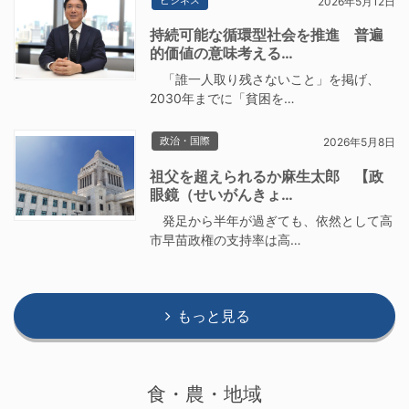
2026年5月12日
持続可能な循環型社会を推進 普遍
的価値の意味考える…
「誰一人取り残さないこと」を掲げ、
2030年までに「貧困を…
政治・国際
2026年5月8日
祖父を超えられるか麻生太郎 【政
眼鏡（せいがんきょ…
発足から半年が過ぎても、依然として高
市早苗政権の支持率は高…
もっと見る
食・農・地域