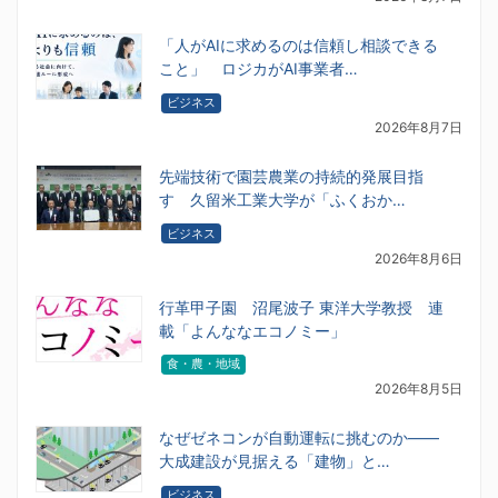
「人がAIに求めるのは信頼し相談できる
こと」 ロジカがAI事業者…
ビジネス
2026年8月7日
先端技術で園芸農業の持続的発展目指
す 久留米工業大学が「ふくおか…
ビジネス
2026年8月6日
行革甲子園 沼尾波子 東洋大学教授 連
載「よんななエコノミー」
食・農・地域
2026年8月5日
なぜゼネコンが自動運転に挑むのか――
大成建設が見据える「建物」と…
ビジネス