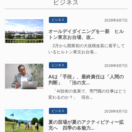
ビジネス
ビジネス
2026年8月7日
オールデイダイニングを一新 ヒル
トン東京お台場、改…
2月から開業初の大規模改装に着手して
いるヒルトン東京お台場…
ビジネス
2026年8月7日
AIは「手段」、最終責任は「人間の
判断」 「法の支…
「AI技術の進展で、専門職の仕事はどう
変わるのか？」 現在…
ビジネス
2026年8月7日
夏の苗場が夏のアクティビティー拡
充へ 四季の各魅力…