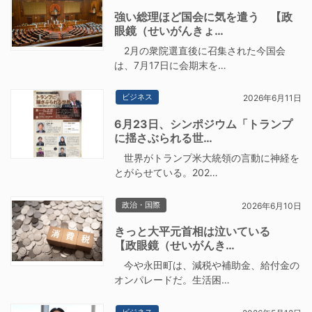
強い総理ほど国会に気を遣う 【政
眼鏡（せいがんきょ…
2月の衆院選直後に召集された今国会
は、7月17日に会期末を…
ビジネス
2026年6月11日
6月23日、シンポジウム「トランプ
に揺さぶられる世…
世界がトランプ米大統領の言動に神経を
とがらせている。202…
政治・国際
2026年6月10日
きっと大平元首相は泣いている
【政眼鏡（せいがんき…
今や永田町は、減税や補助金、給付金の
オンパレードだ。生活困…
ビジネス