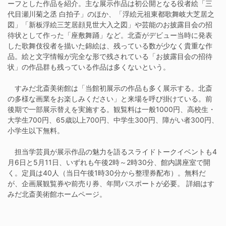
ーフとした作品を紹介。主な展示作品は初公開となる役者絵「三
代目瀬川菊之丞 白拍子」のほか、「浮絵元祖東都歌舞岐大芝居之
図」「新板浮絵三芝居顔見世大入之図」や芸能のお披露目会の招
待状として作った「座敷舞踊」など。北斎がデビュー当時に発表
した歌舞伎役者を描いた錦絵は、残っている数が少なく貴重な作
品。絵と文字情報が完全な形で残されている「お披露目会の招待
状」の作品群も残っている作品は多くないという。
すみだ北斎美術館は「当館初展示の作品も多く展示する。北斎
の多様な画業をお楽しみください」と来場を呼び掛けている。前
後期で一部展示替えを実施する。観覧料は一般1000円、高校生・
大学生700円、65歳以上700円、中学生300円、障がい者300円、
小学生以下無料。
担当学芸員が展示作品の魅力を語るスライドトークイベントも4
月6日と5月11日、いずれも午後2時～2時30分、館内講座室で開
く。定員は40人（当日午後1時30分から整理券配布）。無料だ
が、企画展観覧券や前売り券、年間パスポートが必要。 詳細はす
みだ北斎美術館ホームページ。