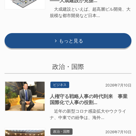
――大成建設が見据…
大成建設といえば、超高層ビル開発、大
規模な都市開発など日本…
もっと見る
政治・国際
ビジネス
2026年7月10日
人権守る戦略人事の時代到来 事業
国際化で人事の役割…
近年の新型コロナ感染拡大やウクライ
ナ、中東での紛争は、海外…
政治・国際
2026年7月10日