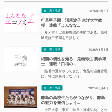
食・農・地域
2026年8月5日
行革甲子園 沼尾波子 東洋大学教
授 連載「よんなな…
夏と言えば高校野球の季節である。高校
球児は甲子園を目指して…
食・農・地域
2026年8月5日
細菌の個性を知る 鬼頭弥生 農学博
士 連載「口福の…
酷暑の夏がやってきた。食品の温度管理
に、特に気を付けなけれ…
食・農・地域
2026年8月4日
離島の高校生たちがつながり、離島
の魅力を発信しよう…
大正大学（東京、学長・神達知純）と公