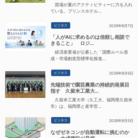
苗場が夏のアクティビティーに力を入れ
ている。プリンスホテル…
ビジネス
2026年8月7日
「人がAIに求めるのは信頼し相談で
きること」 ロジ…
経済産業省が公募した「国際ルール形
成・市場創造型標準化推進…
ビジネス
2026年8月6日
先端技術で園芸農業の持続的発展目
指す 久留米工業大…
久留米工業大学（久工大、福岡県久留米
市）は、福岡県と産学官…
ビジネス
2026年8月5日
なぜゼネコンが自動運転に挑むのか