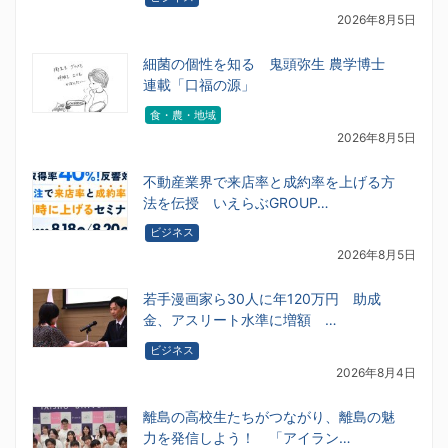
2026年8月5日
細菌の個性を知る 鬼頭弥生 農学博士
連載「口福の源」
食・農・地域
2026年8月5日
不動産業界で来店率と成約率を上げる方
法を伝授 いえらぶGROUP…
ビジネス
2026年8月5日
若手漫画家ら30人に年120万円 助成
金、アスリート水準に増額 …
ビジネス
2026年8月4日
離島の高校生たちがつながり、離島の魅
力を発信しよう！ 「アイラン…