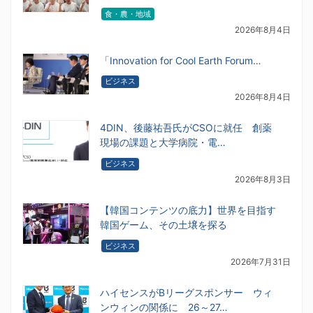
食・農・地域
2026年8月4日
「Innovation for Cool Earth Forum…
ビジネス
2026年8月4日
4DIN、後藤祐吾氏がCSOに就任 創薬
現場の課題と大学病院・電…
ビジネス
2026年8月3日
【韓国コンテンツの底力】世界を目指す
韓国ゲーム、その土壌を探る
ビジネス
2026年7月31日
ハイセンスがBリーグスポンサー ウィ
ンウィンの関係に 26～27…