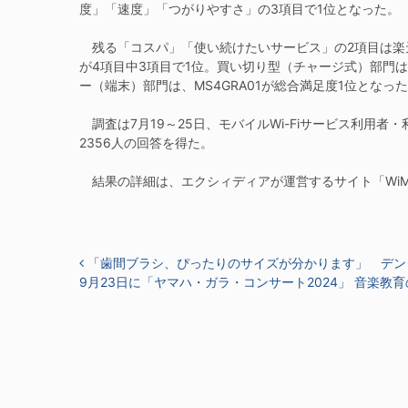
度」「速度」「つがりやすさ」の3項目で1位となった。
残る「コスパ」「使い続けたいサービス」の2項目は楽天モバイ
が4項目中3項目で1位。買い切り型（チャージ式）部門は
ー（端末）部門は、MS4GRA01が総合満足度1位となっ
調査は7月19～25日、モバイルWi-Fiサービス利用者
2356人の回答を得た。
結果の詳細は、エクシィディアが運営するサイト「WiMA
投稿ナビゲーション
「歯間ブラシ、ぴったりのサイズが分かります」 デン
9月23日に「ヤマハ・ガラ・コンサート2024」 音楽