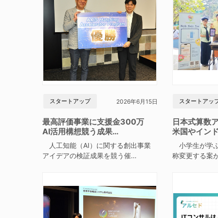
スタートアップ
スタートアッ
2026年6月15日
最高評価事業に支援金300万
日本式算数
AI活用構想競う成果…
米国やイン
人工知能（AI）に関する創出事業
小学生が学ぶ
アイデアの検証成果を競う催…
称変更する案