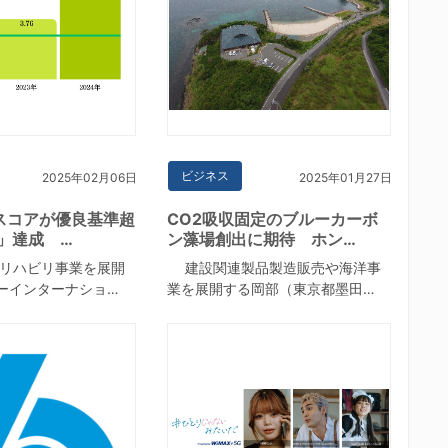
ビジネス
2025年02月06日
2025年01月27日
スコアが優良基準超
CO2吸収固定のブルーカーボ
5」達成 …
ン藻場創出に期待 ホン…
リハビリ事業を展開
建設関連製品製造販売や海洋事
ーインターナショ…
業を展開する岡部（東京都墨田…