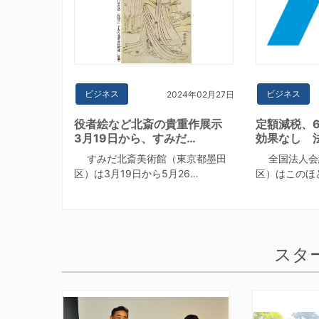
ビジネス
ビジネス
2024年02月27日
役者絵など北斎の貴重作展示
定額減税、
3月19日から、すみだ…
効果なし 
すみだ北斎美術館（東京都墨田
全国法人会
区）は3月19日から5月26…
区）はこのほ
スタ