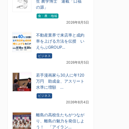
生 農学博士 連載「口福
の源」
食・農・地域
2026年8月5日
不動産業界で来店率と成約
率を上げる方法を伝授 い
えらぶGROUP…
ビジネス
2026年8月5日
若手漫画家ら30人に年120
万円 助成金、アスリート
水準に増額 …
ビジネス
2026年8月4日
離島の高校生たちがつなが
り、離島の魅力を発信しよ
う！ 「アイラン…