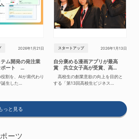
プ
スタートアップ
2026年1月21日
2026年1月13日
ステム開発の発注業
自分褒める漫画アプリが最高
サポート …
賞 共立女子高が受賞、高…
役割を、AIが肩代わり
高校生の創業意欲の向上を目的と
が誕生した…
する「第13回高校生ビジネス…
もっと見る
ポーツ