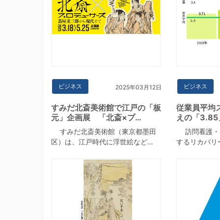
ビジネス
ビジネス
2025年03月12日
すみだ北斎美術館で江戸の「板
従業員平均
元」企画展 「北斎×プ…
えの「3.8
すみだ北斎美術館（東京都墨田
訪問看護・
区）は、江戸時代に浮世絵など…
するリカバリ