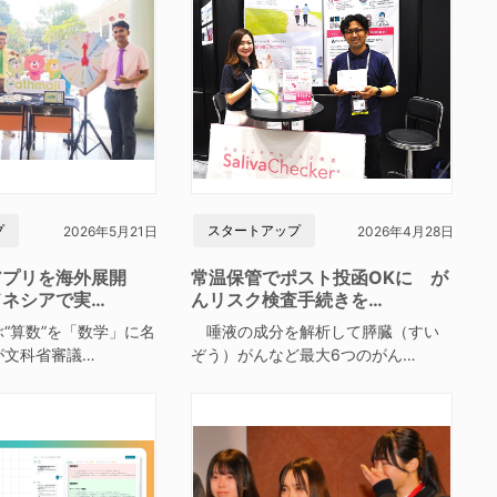
プ
スタートアップ
2026年5月21日
2026年4月28日
アプリを海外展開
常温保管でポスト投函OKに が
ドネシアで実…
んリスク検査手続きを…
“算数”を「数学」に名
唾液の成分を解析して膵臓（すい
が文科省審議…
ぞう）がんなど最大6つのがん…