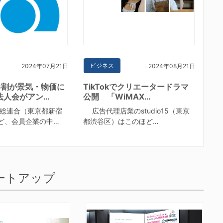
ビジネス
2024年07月21日
2024年08月21日
6割が景気・物価に
TikTokでクリエータードラマ
法人会がアン…
公開 「WiMAX…
総連合（東京都新宿
広告代理店業のstudio15（東京
ど、会員企業の中…
都渋谷区）はこのほど…
ートアップ