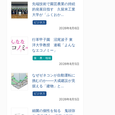
先端技術で園芸農業の持続
的発展目指す 久留米工業
大学が「ふくおか…
ビジネス
2026年8月6日
行革甲子園 沼尾波子 東
洋大学教授 連載「よんな
なエコノミー」
食・農・地域
2026年8月5日
なぜゼネコンが自動運転に
挑むのか――大成建設が見
据える「建物」と…
ビジネス
2026年8月5日
細菌の個性を知る 鬼頭弥