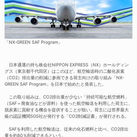
「NX-GREEN SAF Program」
日本通運の持ち株会社NIPPON EXPRESS（NX）ホールディン
グス（東京都千代田区）はこのほど、航空輸送時の二酸化炭素
（CO2）排出量の削減に参画できる荷主向けの取り組み「NX-
GREEN SAF Program」を日本で始めたと発表した。
この取り組みは、CO2排出量が少ない「持続可能な航空燃料」
（SAF＝廃食油などが原料）を使った航空輸送を利用した荷主に、
脱炭素に貢献する機会を提供することが狙い。荷主には世界最大
級の認証機関SGS社が発行する「CO2削減証書」が発行される。
SAFを利用した航空輸送は、従来の化石燃料と比べ、CO2排出
量を約80％削減できるという。