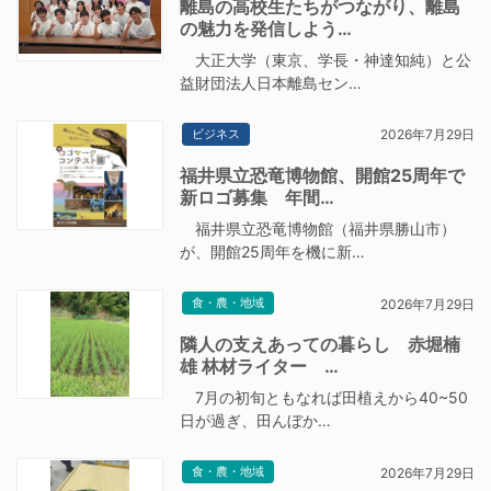
離島の高校生たちがつながり、離島
の魅力を発信しよう…
大正大学（東京、学長・神達知純）と公
益財団法人日本離島セン…
ビジネス
2026年7月29日
福井県立恐竜博物館、開館25周年で
新ロゴ募集 年間…
福井県立恐竜博物館（福井県勝山市）
が、開館25周年を機に新…
食・農・地域
2026年7月29日
隣人の支えあっての暮らし 赤堀楠
雄 林材ライター …
7月の初旬ともなれば田植えから40~50
日が過ぎ、田んぼか…
食・農・地域
2026年7月29日