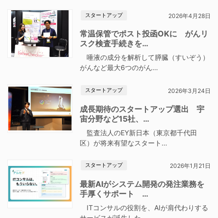
スタートアップ
2026年4月28日
常温保管でポスト投函OKに がんリ
スク検査手続きを…
唾液の成分を解析して膵臓（すいぞう）
がんなど最大6つのがん…
スタートアップ
2026年3月24日
成長期待のスタートアップ選出 宇
宙分野など15社、…
監査法人のEY新日本（東京都千代田
区）が将来有望なスタート…
スタートアップ
2026年1月21日
最新AIがシステム開発の発注業務を
手厚くサポート …
ITコンサルの役割を、AIが肩代わりする
サービスが誕生した…