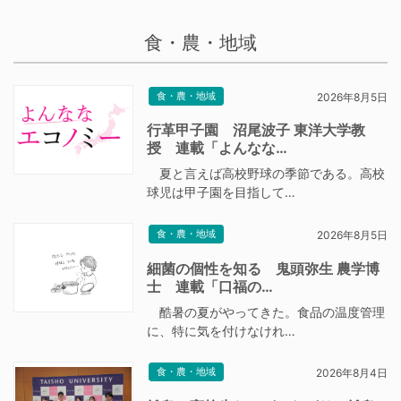
食・農・地域
食・農・地域
2026年8月5日
行革甲子園 沼尾波子 東洋大学教
授 連載「よんなな…
夏と言えば高校野球の季節である。高校
球児は甲子園を目指して…
食・農・地域
2026年8月5日
細菌の個性を知る 鬼頭弥生 農学博
士 連載「口福の…
酷暑の夏がやってきた。食品の温度管理
に、特に気を付けなけれ…
食・農・地域
2026年8月4日