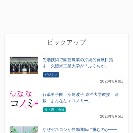
ピックアップ
先端技術で園芸農業の持続的発展目指
す 久留米工業大学が「ふくおか…
ビジネス
2026年8月6日
行革甲子園 沼尾波子 東洋大学教授 連
載「よんななエコノミー」
食・農・地域
2026年8月5日
なぜゼネコンが自動運転に挑むのか――