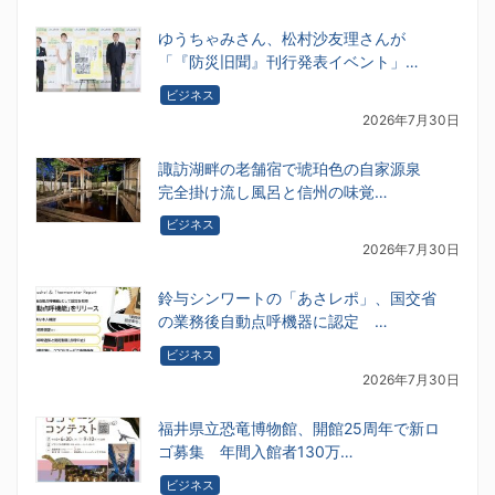
ゆうちゃみさん、松村沙友理さんが
「『防災旧聞』刊行発表イベント」…
ビジネス
2026年7月30日
諏訪湖畔の老舗宿で琥珀色の自家源泉
完全掛け流し風呂と信州の味覚…
ビジネス
2026年7月30日
鈴与シンワートの「あさレポ」、国交省
の業務後自動点呼機器に認定 …
ビジネス
2026年7月30日
福井県立恐竜博物館、開館25周年で新ロ
ゴ募集 年間入館者130万…
ビジネス