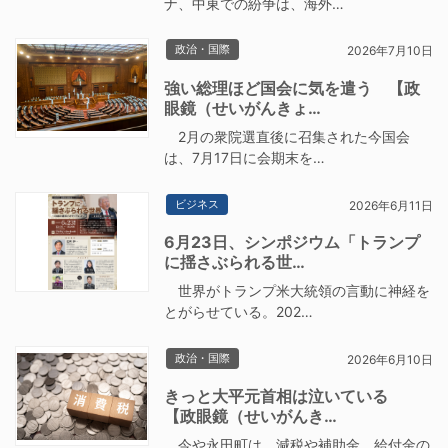
ナ、中東での紛争は、海外…
政治・国際
2026年7月10日
強い総理ほど国会に気を遣う 【政
眼鏡（せいがんきょ…
2月の衆院選直後に召集された今国会
は、7月17日に会期末を…
ビジネス
2026年6月11日
6月23日、シンポジウム「トランプ
に揺さぶられる世…
世界がトランプ米大統領の言動に神経を
とがらせている。202…
政治・国際
2026年6月10日
きっと大平元首相は泣いている
【政眼鏡（せいがんき…
今や永田町は、減税や補助金、給付金の