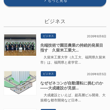
もっと見る
ビジネス
ビジネス
2026年8月6日
先端技術で園芸農業の持続的発展目
指す 久留米工業大…
久留米工業大学（久工大、福岡県久留米
市）は、福岡県と産学官…
ビジネス
2026年8月5日
なぜゼネコンが自動運転に挑むのか
――大成建設が見据…
大成建設といえば、超高層ビル開発、大
規模な都市開発など日本…