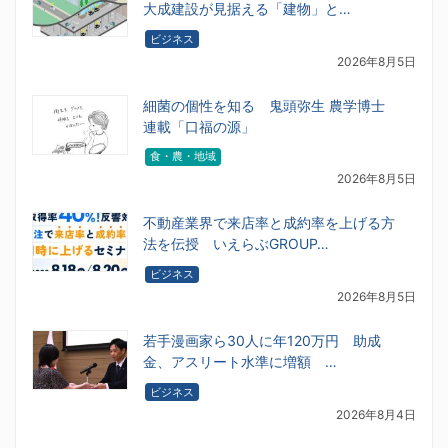
大成建設が見据える「建物」と…
ビジネス
2026年8月5日
細菌の個性を知る 鬼頭弥生 農学博士
連載「口福の源」
食・農・地域
2026年8月5日
不動産業界で来店率と成約率を上げる方
法を伝授 いえらぶGROUP…
ビジネス
2026年8月5日
若手漫画家ら30人に年120万円 助成
金、アスリート水準に増額 …
ビジネス
2026年8月4日