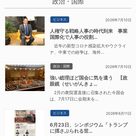
政治・国際
ビジネス
2026年7月10日
人権守る戦略人事の時代到来 事業
国際化で人事の役割…
近年の新型コロナ感染拡大やウクライ
ナ、中東での紛争は、海外…
政治・国際
2026年7月10日
強い総理ほど国会に気を遣う 【政
眼鏡（せいがんきょ…
2月の衆院選直後に召集された今国会
は、7月17日に会期末を…
ビジネス
2026年6月11日
6月23日、シンポジウム「トランプ
に揺さぶられる世…