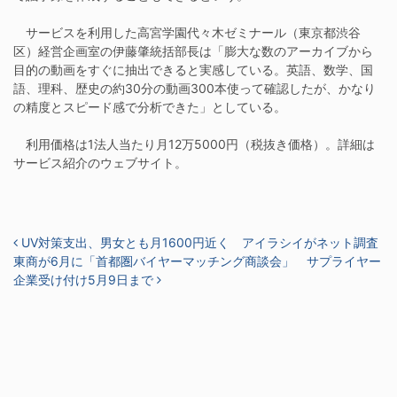
サービスを利用した高宮学園代々木ゼミナール（東京都渋谷
区）経営企画室の伊藤肇統括部長は「膨大な数のアーカイブから
目的の動画をすぐに抽出できると実感している。英語、数学、国
語、理科、歴史の約30分の動画300本使って確認したが、かなり
の精度とスピード感で分析できた」としている。
利用価格は1法人当たり月12万5000円（税抜き価格）。詳細は
サービス紹介のウェブサイト。
投稿ナビゲーション
UV対策支出、男女とも月1600円近く アイラシイがネット調査
東商が6月に「首都圏バイヤーマッチング商談会」 サプライヤー
企業受け付け5月9日まで