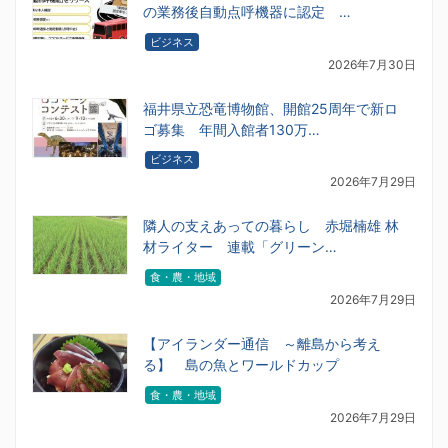
の業務後自動点呼機器に認定 …
ビジネス
2026年7月30日
福井県立恐竜博物館、開館25周年で新ロ
ゴ募集 年間入館者130万…
ビジネス
2026年7月29日
隣人の支えあっての暮らし 赤堀楠雄 林
材ライター 連載「グリーン…
食・農・地域
2026年7月29日
【アイランダー通信 ～離島から考え
る】 島の魚とワールドカップ
食・農・地域
2026年7月29日