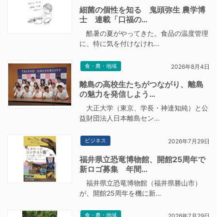
細菌の個性を知る 鬼頭弥生 農学博
士 連載「口福の…
酷暑の夏がやってきた。食品の温度管理
に、特に気を付けなけれ…
食・農・地域
2026年8月4日
離島の高校生たちがつながり、離島
の魅力を発信しよう…
大正大学（東京、学長・神達知純）と公
益財団法人日本離島セン…
ビジネス
2026年7月29日
福井県立恐竜博物館、開館25周年で
新ロゴ募集 年間…
福井県立恐竜博物館（福井県勝山市）
が、開館25周年を機に新…
食・農・地域
2026年7月29日