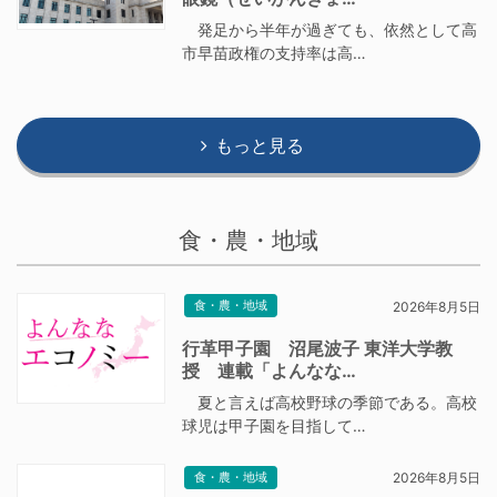
発足から半年が過ぎても、依然として高
市早苗政権の支持率は高…
もっと見る
食・農・地域
食・農・地域
2026年8月5日
行革甲子園 沼尾波子 東洋大学教
授 連載「よんなな…
夏と言えば高校野球の季節である。高校
球児は甲子園を目指して…
食・農・地域
2026年8月5日