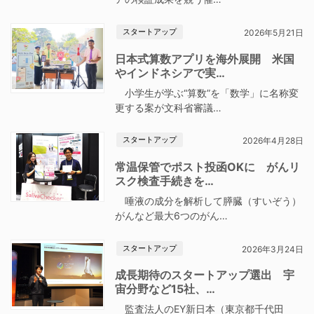
スタートアップ
2026年5月21日
日本式算数アプリを海外展開 米国
やインドネシアで実…
小学生が学ぶ“算数”を「数学」に名称変
更する案が文科省審議…
スタートアップ
2026年4月28日
常温保管でポスト投函OKに がんリ
スク検査手続きを…
唾液の成分を解析して膵臓（すいぞう）
がんなど最大6つのがん…
スタートアップ
2026年3月24日
成長期待のスタートアップ選出 宇
宙分野など15社、…
監査法人のEY新日本（東京都千代田