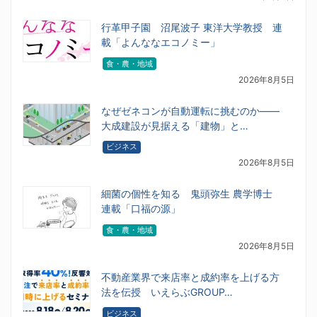
行革甲子園 沼尾波子 東洋大学教授 連
載「よんななエコノミー」
食・農・地域
2026年8月5日
なぜゼネコンが自動運転に挑むのか――
大成建設が見据える「建物」と…
ビジネス
2026年8月5日
細菌の個性を知る 鬼頭弥生 農学博士
連載「口福の源」
食・農・地域
2026年8月5日
不動産業界で来店率と成約率を上げる方
法を伝授 いえらぶGROUP…
ビジネス