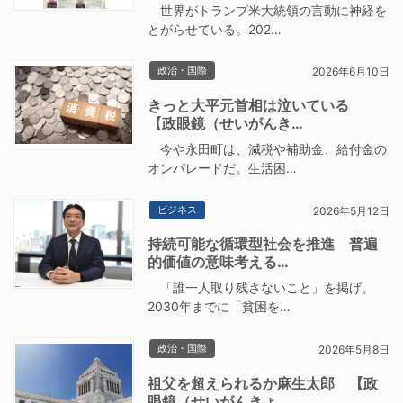
世界がトランプ米大統領の言動に神経を
とがらせている。202…
政治・国際
2026年6月10日
きっと大平元首相は泣いている
【政眼鏡（せいがんき…
今や永田町は、減税や補助金、給付金の
オンパレードだ。生活困…
ビジネス
2026年5月12日
持続可能な循環型社会を推進 普遍
的価値の意味考える…
「誰一人取り残さないこと」を掲げ、
2030年までに「貧困を…
政治・国際
2026年5月8日
祖父を超えられるか麻生太郎 【政
眼鏡（せいがんきょ…