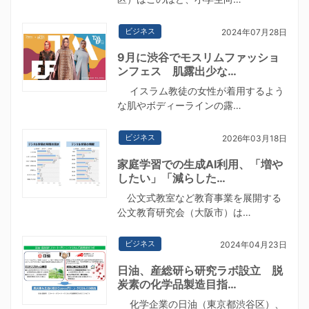
ビジネス
2024年07月28日
9月に渋谷でモスリムファッショ
ンフェス 肌露出少な…
イスラム教徒の女性が着用するよう
な肌やボディーラインの露…
ビジネス
2026年03月18日
家庭学習での生成AI利用、「増や
したい」「減らした…
公文式教室など教育事業を展開する
公文教育研究会（大阪市）は…
ビジネス
2024年04月23日
日油、産総研ら研究ラボ設立 脱
炭素の化学品製造目指…
化学企業の日油（東京都渋谷区）、