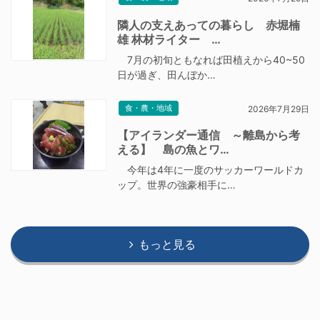
隣人の支えあっての暮らし 赤堀楠
雄 林材ライター …
7月の初旬ともなれば田植えから40~50
日が過ぎ、田んぼか…
食・農・地域
2026年7月29日
【アイランダー通信 ～離島から考
える】 島の魚とワ…
今年は4年に一度のサッカーワールドカ
ップ。世界の強豪相手に…
もっと見る