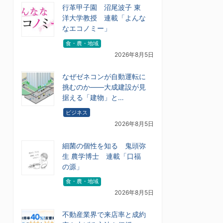
行革甲子園 沼尾波子 東
洋大学教授 連載「よんな
なエコノミー」
食・農・地域
2026年8月5日
なぜゼネコンが自動運転に
挑むのか――大成建設が見
据える「建物」と…
ビジネス
2026年8月5日
細菌の個性を知る 鬼頭弥
生 農学博士 連載「口福
の源」
食・農・地域
2026年8月5日
不動産業界で来店率と成約