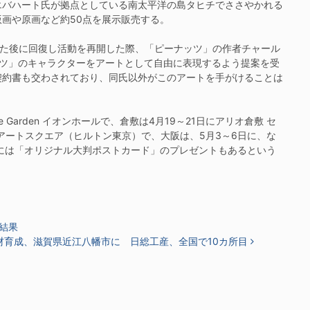
エバハート氏が拠点としている南太平洋の島タヒチでささやかれる
画や原画など約50点を展示販売する。
った後に回復し活動を再開した際、「ピーナッツ」の作者チャール
ナッツ」のキャラクターをアートとして自由に表現するよう提案を受
契約書も交わされており、同氏以外がこのアートを手がけることは
ke Garden イオンホールで、倉敷は4月19～21日にアリオ倉敷 セ
 アートスクエア（ヒルトン東京）で、大阪は、5月3～6日に、な
には「オリジナル大判ポストカード」のプレゼントもあるという
結果
材育成、滋賀県近江八幡市に 日総工産、全国で10カ所目