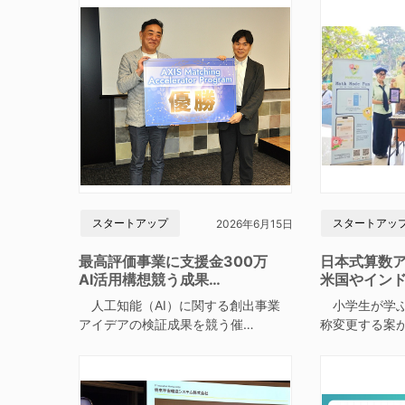
スタートアップ
スタートアッ
2026年6月15日
最高評価事業に支援金300万
日本式算数
AI活用構想競う成果…
米国やイン
人工知能（AI）に関する創出事業
小学生が学ぶ
アイデアの検証成果を競う催…
称変更する案