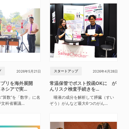
プ
スタートアップ
2026年5月21日
2026年4月28日
アプリを海外展開
常温保管でポスト投函OKに が
ドネシアで実…
んリスク検査手続きを…
“算数”を「数学」に名
唾液の成分を解析して膵臓（すい
が文科省審議…
ぞう）がんなど最大6つのがん…