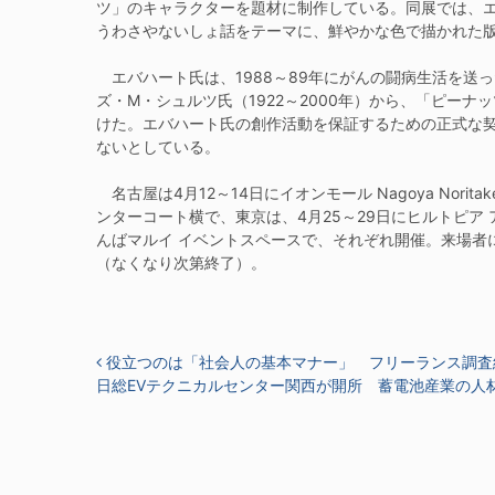
ツ」のキャラクターを題材に制作している。同展では、
うわさやないしょ話をテーマに、鮮やかな色で描かれた版
エバハート氏は、1988～89年にがんの闘病生活を送
ズ・M・シュルツ氏（1922～2000年）から、「ピー
けた。エバハート氏の創作活動を保証するための正式な
ないとしている。
名古屋は4月12～14日にイオンモール Nagoya Norita
ンターコート横で、東京は、4月25～29日にヒルトピア
んばマルイ イベントスペースで、それぞれ開催。来場者
（なくなり次第終了）。
投稿ナビゲーション
役立つのは「社会人の基本マナー」 フリーランス調査
日総EVテクニカルセンター関西が開所 蓄電池産業の人