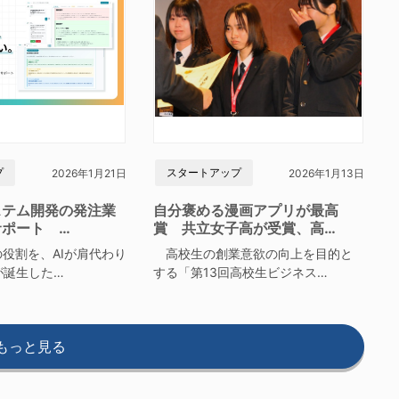
プ
スタートアップ
2026年1月21日
2026年1月13日
ステム開発の発注業
自分褒める漫画アプリが最高
サポート …
賞 共立女子高が受賞、高…
役割を、AIが肩代わり
高校生の創業意欲の向上を目的と
が誕生した…
する「第13回高校生ビジネス…
もっと見る