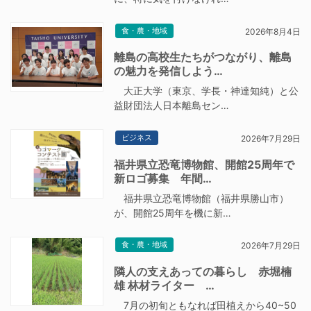
食・農・地域
2026年8月4日
離島の高校生たちがつながり、離島
の魅力を発信しよう…
大正大学（東京、学長・神達知純）と公
益財団法人日本離島セン…
ビジネス
2026年7月29日
福井県立恐竜博物館、開館25周年で
新ロゴ募集 年間…
福井県立恐竜博物館（福井県勝山市）
が、開館25周年を機に新…
食・農・地域
2026年7月29日
隣人の支えあっての暮らし 赤堀楠
雄 林材ライター …
7月の初旬ともなれば田植えから40~50