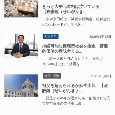
きっと大平元首相は泣いている
【政眼鏡（せいがんき…
今や永田町は、減税や補助金、給付金の
オンパレードだ。生活困…
ビジネス
2026年5月12日
持続可能な循環型社会を推進 普遍
的価値の意味考える…
「誰一人取り残さないこと」を掲げ、
2030年までに「貧困を…
政治・国際
2026年5月8日
祖父を超えられるか麻生太郎 【政
眼鏡（せいがんきょ…
発足から半年が過ぎても、依然として高
市早苗政権の支持率は高…