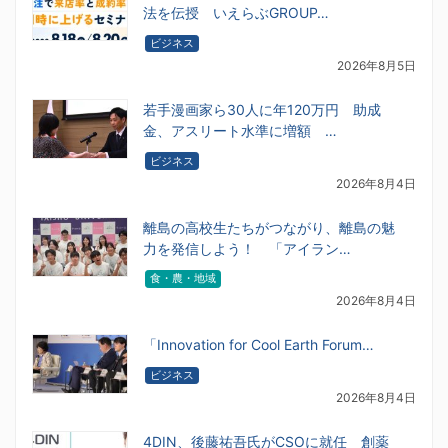
法を伝授 いえらぶGROUP…
ビジネス
2026年8月5日
若手漫画家ら30人に年120万円 助成
金、アスリート水準に増額 …
ビジネス
2026年8月4日
離島の高校生たちがつながり、離島の魅
力を発信しよう！ 「アイラン…
食・農・地域
2026年8月4日
「Innovation for Cool Earth Forum…
ビジネス
2026年8月4日
4DIN、後藤祐吾氏がCSOに就任 創薬