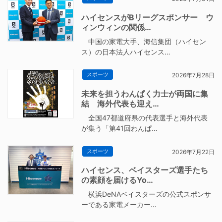
ハイセンスがBリーグスポンサー ウ
ィンウィンの関係…
中国の家電大手、海信集団（ハイセン
ス）の日本法人ハイセンス…
スポーツ
2026年7月28日
未来を担うわんぱく力士が両国に集
結 海外代表も迎え…
全国47都道府県の代表選手と海外代表
が集う「第41回わんぱ…
スポーツ
2026年7月22日
ハイセンス、ベイスターズ選手たち
の素顔を届けるYo…
横浜DeNAベイスターズの公式スポンサ
ーである家電メーカー…