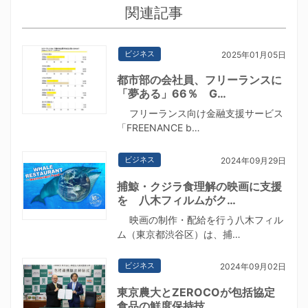
関連記事
ビジネス
2025年01月05日
都市部の会社員、フリーランスに
「夢ある」66％ G…
フリーランス向け金融支援サービス
「FREENANCE b…
ビジネス
2024年09月29日
捕鯨・クジラ食理解の映画に支援
を 八木フィルムがク…
映画の制作・配給を行う八木フィル
ム（東京都渋谷区）は、捕…
ビジネス
2024年09月02日
東京農大とZEROCOが包括協定
食品の鮮度保持技…