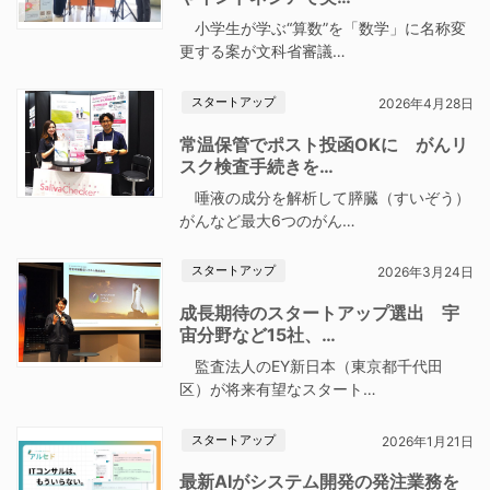
小学生が学ぶ“算数”を「数学」に名称変
更する案が文科省審議…
スタートアップ
2026年4月28日
常温保管でポスト投函OKに がんリ
スク検査手続きを…
唾液の成分を解析して膵臓（すいぞう）
がんなど最大6つのがん…
スタートアップ
2026年3月24日
成長期待のスタートアップ選出 宇
宙分野など15社、…
監査法人のEY新日本（東京都千代田
区）が将来有望なスタート…
スタートアップ
2026年1月21日
最新AIがシステム開発の発注業務を