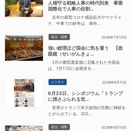
人権守る戦略人事の時代到来 事業
国際化で人事の役割…
近年の新型コロナ感染拡大やウクライ
ナ、中東での紛争は、海外…
政治・国際
2026年7月10日
強い総理ほど国会に気を遣う 【政
眼鏡（せいがんきょ…
2月の衆院選直後に召集された今国会
は、7月17日に会期末を…
ビジネス
2026年6月11日
6月23日、シンポジウム「トランプ
に揺さぶられる世…
世界がトランプ米大統領の言動に神経を
とがらせている。202…
政治・国際
2026年6月10日