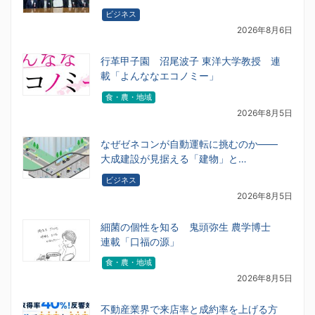
ビジネス
2026年8月6日
行革甲子園 沼尾波子 東洋大学教授 連
載「よんななエコノミー」
食・農・地域
2026年8月5日
なぜゼネコンが自動運転に挑むのか――
大成建設が見据える「建物」と…
ビジネス
2026年8月5日
細菌の個性を知る 鬼頭弥生 農学博士
連載「口福の源」
食・農・地域
2026年8月5日
不動産業界で来店率と成約率を上げる方