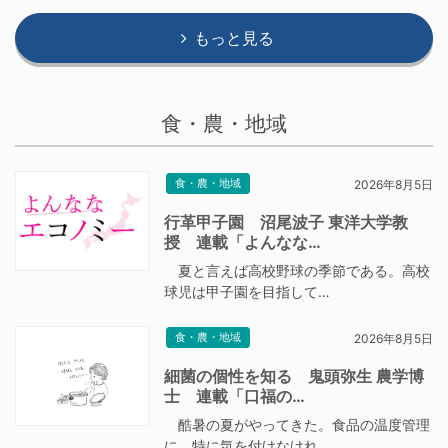
もっと見る
食・農・地域
食・農・地域
2026年8月5日
行革甲子園 沼尾波子 東洋大学教
授 連載「よんなな…
夏と言えば高校野球の季節である。高校
球児は甲子園を目指して…
食・農・地域
2026年8月5日
細菌の個性を知る 鬼頭弥生 農学博
士 連載「口福の…
酷暑の夏がやってきた。食品の温度管理
に、特に気を付けなけれ…