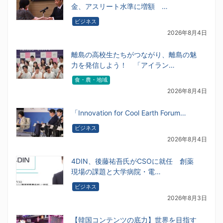
金、アスリート水準に増額 …
ビジネス
2026年8月4日
離島の高校生たちがつながり、離島の魅
力を発信しよう！ 「アイラン…
食・農・地域
2026年8月4日
「Innovation for Cool Earth Forum…
ビジネス
2026年8月4日
4DIN、後藤祐吾氏がCSOに就任 創薬
現場の課題と大学病院・電…
ビジネス
2026年8月3日
【韓国コンテンツの底力】世界を目指す