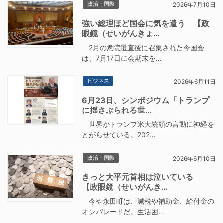
政治・国際
2026年7月10日
強い総理ほど国会に気を遣う 【政
眼鏡（せいがんきょ…
2月の衆院選直後に召集された今国会
は、7月17日に会期末を…
ビジネス
2026年6月11日
6月23日、シンポジウム「トランプ
に揺さぶられる世…
世界がトランプ米大統領の言動に神経を
とがらせている。202…
政治・国際
2026年6月10日
きっと大平元首相は泣いている
【政眼鏡（せいがんき…
今や永田町は、減税や補助金、給付金の
オンパレードだ。生活困…