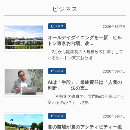
ビジネス
ビジネス
2026年8月7日
オールデイダイニングを一新 ヒル
トン東京お台場、改…
2月から開業初の大規模改装に着手して
いるヒルトン東京お台場…
ビジネス
2026年8月7日
AIは「手段」、最終責任は「人間の
判断」 「法の支…
「AI技術の進展で、専門職の仕事はどう
変わるのか？」 現在…
ビジネス
2026年8月7日
夏の苗場が夏のアクティビティー拡