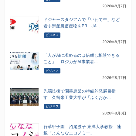
2026年8月7日
ドジャースタジアムで「いわて牛」など
岩手県産農畜産物をPR JA…
ビジネス
2026年8月7日
「人がAIに求めるのは信頼し相談できる
こと」 ロジカがAI事業者…
ビジネス
2026年8月7日
先端技術で園芸農業の持続的発展目指
す 久留米工業大学が「ふくおか…
ビジネス
2026年8月6日
行革甲子園 沼尾波子 東洋大学教授 連
載「よんななエコノミー」