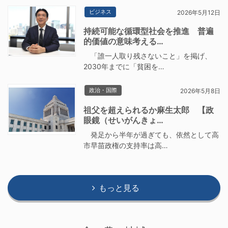
ビジネス
2026年5月12日
持続可能な循環型社会を推進 普遍
的価値の意味考える…
「誰一人取り残さないこと」を掲げ、
2030年までに「貧困を…
政治・国際
2026年5月8日
祖父を超えられるか麻生太郎 【政
眼鏡（せいがんきょ…
発足から半年が過ぎても、依然として高
市早苗政権の支持率は高…
もっと見る