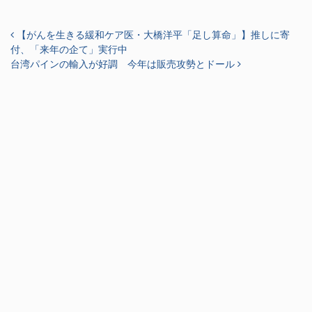
投稿ナビゲーション
【がんを生きる緩和ケア医・大橋洋平「足し算命」】推しに寄
付、「来年の企て」実行中
台湾パインの輸入が好調 今年は販売攻勢とドール