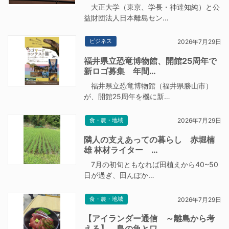
大正大学（東京、学長・神達知純）と公
益財団法人日本離島セン…
ビジネス
2026年7月29日
福井県立恐竜博物館、開館25周年で
新ロゴ募集 年間…
福井県立恐竜博物館（福井県勝山市）
が、開館25周年を機に新…
食・農・地域
2026年7月29日
隣人の支えあっての暮らし 赤堀楠
雄 林材ライター …
7月の初旬ともなれば田植えから40~50
日が過ぎ、田んぼか…
食・農・地域
2026年7月29日
【アイランダー通信 ～離島から考
える】 島の魚とワ…