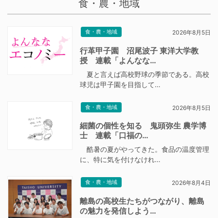
食・農・地域
食・農・地域
2026年8月5日
行革甲子園 沼尾波子 東洋大学教
授 連載「よんなな…
夏と言えば高校野球の季節である。高校
球児は甲子園を目指して…
食・農・地域
2026年8月5日
細菌の個性を知る 鬼頭弥生 農学博
士 連載「口福の…
酷暑の夏がやってきた。食品の温度管理
に、特に気を付けなけれ…
食・農・地域
2026年8月4日
離島の高校生たちがつながり、離島
の魅力を発信しよう…