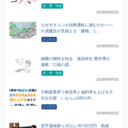
食・農・地域
2026年8月5日
なぜゼネコンが自動運転に挑むのか――
大成建設が見据える「建物」と…
ビジネス
2026年8月5日
細菌の個性を知る 鬼頭弥生 農学博士
連載「口福の源」
食・農・地域
2026年8月5日
不動産業界で来店率と成約率を上げる方
法を伝授 いえらぶGROUP…
ビジネス
2026年8月5日
若手漫画家ら30人に年120万円 助成