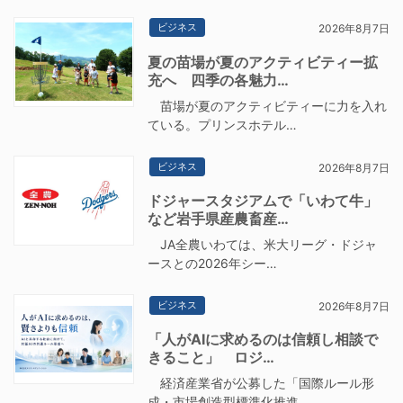
ビジネス
2026年8月7日
夏の苗場が夏のアクティビティー拡
充へ 四季の各魅力…
苗場が夏のアクティビティーに力を入れ
ている。プリンスホテル…
ビジネス
2026年8月7日
ドジャースタジアムで「いわて牛」
など岩手県産農畜産…
JA全農いわては、米大リーグ・ドジャ
ースとの2026年シー…
ビジネス
2026年8月7日
「人がAIに求めるのは信頼し相談で
きること」 ロジ…
経済産業省が公募した「国際ルール形
成・市場創造型標準化推進…