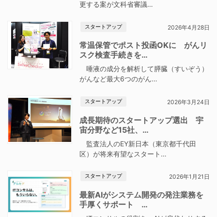
更する案が文科省審議…
スタートアップ
2026年4月28日
常温保管でポスト投函OKに がんリ
スク検査手続きを…
唾液の成分を解析して膵臓（すいぞう）
がんなど最大6つのがん…
スタートアップ
2026年3月24日
成長期待のスタートアップ選出 宇
宙分野など15社、…
監査法人のEY新日本（東京都千代田
区）が将来有望なスタート…
スタートアップ
2026年1月21日
最新AIがシステム開発の発注業務を
手厚くサポート …