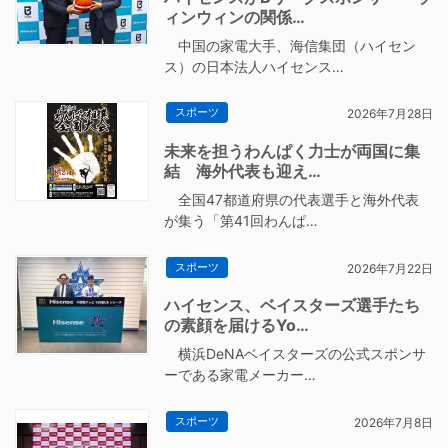
ィンウィンの関係…
中国の家電大手、海信集団（ハイセン
ス）の日本法人ハイセンス…
スポーツ
2026年7月28日
未来を担うわんぱく力士が両国に集
結 海外代表も迎え…
全国47都道府県の代表選手と海外代表
が集う「第41回わんぱ…
スポーツ
2026年7月22日
ハイセンス、ベイスターズ選手たち
の素顔を届けるYo…
横浜DeNAベイスターズの公式スポンサ
ーである家電メーカー…
スポーツ
2026年7月8日