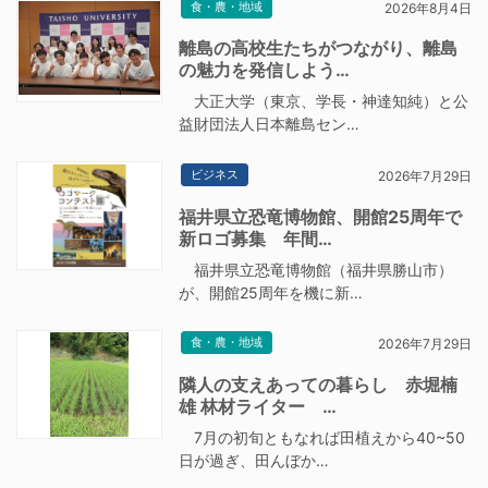
食・農・地域
2026年8月4日
離島の高校生たちがつながり、離島
の魅力を発信しよう…
大正大学（東京、学長・神達知純）と公
益財団法人日本離島セン…
ビジネス
2026年7月29日
福井県立恐竜博物館、開館25周年で
新ロゴ募集 年間…
福井県立恐竜博物館（福井県勝山市）
が、開館25周年を機に新…
食・農・地域
2026年7月29日
隣人の支えあっての暮らし 赤堀楠
雄 林材ライター …
7月の初旬ともなれば田植えから40~50
日が過ぎ、田んぼか…