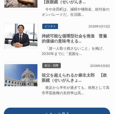
【政眼鏡（せいがんき…
今や永田町は、減税や補助金、給付金の
オンパレードだ。生活困…
ビジネス
2026年5月12日
持続可能な循環型社会を推進 普遍
的価値の意味考える…
「誰一人取り残さないこと」を掲げ、
2030年までに「貧困を…
政治・国際
2026年5月8日
祖父を超えられるか麻生太郎 【政
眼鏡（せいがんきょ…
発足から半年が過ぎても、依然として高
市早苗政権の支持率は高…