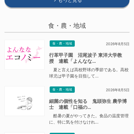
もっと見る
食・農・地域
食・農・地域
2026年8月5日
行革甲子園 沼尾波子 東洋大学教
授 連載「よんなな…
夏と言えば高校野球の季節である。高校
球児は甲子園を目指して…
食・農・地域
2026年8月5日
細菌の個性を知る 鬼頭弥生 農学博
士 連載「口福の…
酷暑の夏がやってきた。食品の温度管理
に、特に気を付けなけれ…