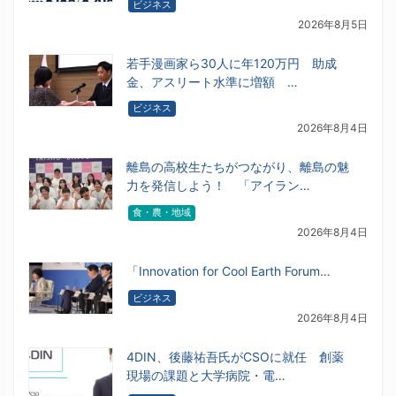
ビジネス
2026年8月5日
若手漫画家ら30人に年120万円 助成
金、アスリート水準に増額 …
ビジネス
2026年8月4日
離島の高校生たちがつながり、離島の魅
力を発信しよう！ 「アイラン…
食・農・地域
2026年8月4日
「Innovation for Cool Earth Forum…
ビジネス
2026年8月4日
4DIN、後藤祐吾氏がCSOに就任 創薬
現場の課題と大学病院・電…