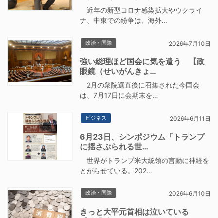
近年の新型コロナ感染拡大やウクライ
ナ、中東での紛争は、海外…
政治・国際
2026年7月10日
強い総理ほど国会に気を遣う 【政
眼鏡（せいがんきょ…
2月の衆院選直後に召集された今国会
は、7月17日に会期末を…
ビジネス
2026年6月11日
6月23日、シンポジウム「トランプ
に揺さぶられる世…
世界がトランプ米大統領の言動に神経を
とがらせている。202…
政治・国際
2026年6月10日
きっと大平元首相は泣いている