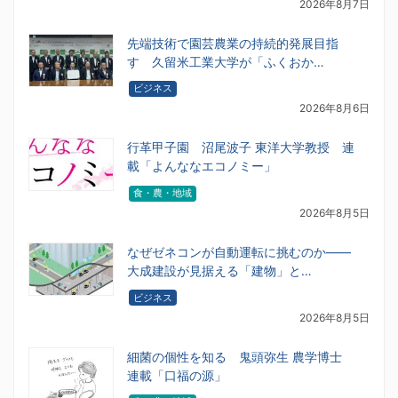
2026年8月7日
先端技術で園芸農業の持続的発展目指
す 久留米工業大学が「ふくおか…
ビジネス
2026年8月6日
行革甲子園 沼尾波子 東洋大学教授 連
載「よんななエコノミー」
食・農・地域
2026年8月5日
なぜゼネコンが自動運転に挑むのか――
大成建設が見据える「建物」と…
ビジネス
2026年8月5日
細菌の個性を知る 鬼頭弥生 農学博士
連載「口福の源」