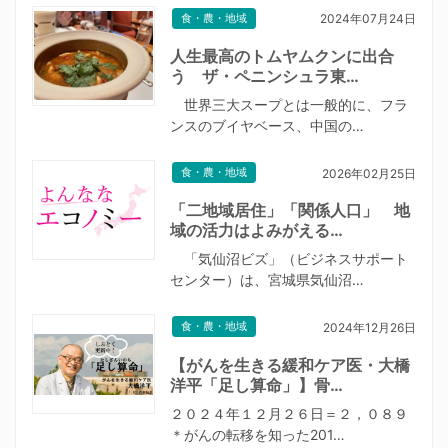
食・農・地域
2024年07月24日
人生最高のトムヤムクンに出合
う ザ・ペニンシュラ東…
世界三大スープとは一般的に、フラ
ンスのブイヤベース、中国の…
食・農・地域
2026年02月25日
「二地域居住」「関係人口」 地
域の活力はよみがえる…
「気仙沼ビズ」（ビジネスサポート
センター）は、宮城県気仙沼…
食・農・地域
2024年12月26日
【がんを生きる緩和ケア医・大橋
洋平「足し算命」】骨…
２０２４年１２月２６日＝２，０８９
＊がんの転移を知った201…