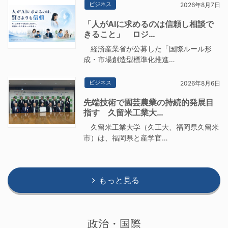
ビジネス
2026年8月7日
「人がAIに求めるのは信頼し相談で
きること」 ロジ…
経済産業省が公募した「国際ルール形
成・市場創造型標準化推進…
ビジネス
2026年8月6日
先端技術で園芸農業の持続的発展目
指す 久留米工業大…
久留米工業大学（久工大、福岡県久留米
市）は、福岡県と産学官…
もっと見る
政治・国際