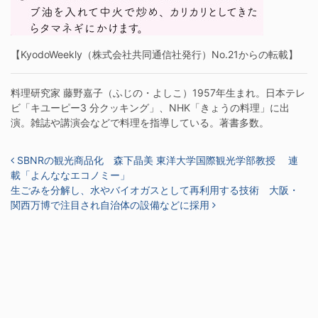
【KyodoWeekly（株式会社共同通信社発行）No.21からの転載】
料理研究家 藤野嘉子（ふじの・よしこ）1957年生まれ。日本テレ
ビ「キユーピー3 分クッキング」、NHK「きょうの料理」に出
演。雑誌や講演会などで料理を指導している。著書多数。
投稿ナビゲーション
SBNRの観光商品化 森下晶美 東洋大学国際観光学部教授 連
載「よんななエコノミー」
生ごみを分解し、水やバイオガスとして再利用する技術 大阪・
関西万博で注目され自治体の設備などに採用