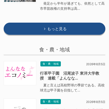
発足から半年が過ぎても、依然として高
市早苗政権の支持率は高…
もっと見る
食・農・地域
食・農・地域
2026年8月5日
行革甲子園 沼尾波子 東洋大学教
授 連載「よんなな…
夏と言えば高校野球の季節である。高校
球児は甲子園を目指して…
食・農・地域
2026年8月5日