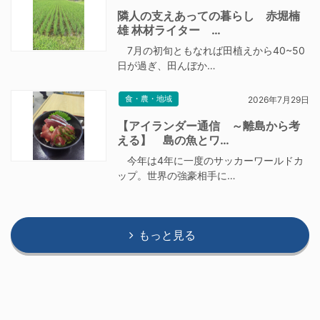
隣人の支えあっての暮らし 赤堀楠
雄 林材ライター …
7月の初旬ともなれば田植えから40~50
日が過ぎ、田んぼか…
食・農・地域
2026年7月29日
【アイランダー通信 ～離島から考
える】 島の魚とワ…
今年は4年に一度のサッカーワールドカ
ップ。世界の強豪相手に…
もっと見る