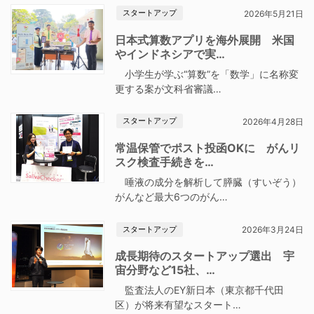
スタートアップ
2026年5月21日
日本式算数アプリを海外展開 米国
やインドネシアで実…
小学生が学ぶ“算数”を「数学」に名称変
更する案が文科省審議…
スタートアップ
2026年4月28日
常温保管でポスト投函OKに がんリ
スク検査手続きを…
唾液の成分を解析して膵臓（すいぞう）
がんなど最大6つのがん…
スタートアップ
2026年3月24日
成長期待のスタートアップ選出 宇
宙分野など15社、…
監査法人のEY新日本（東京都千代田
区）が将来有望なスタート…