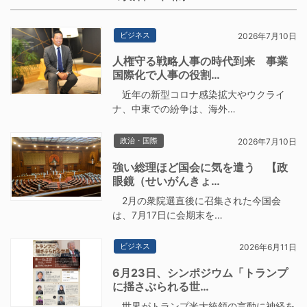
ビジネス
2026年7月10日
人権守る戦略人事の時代到来 事業
国際化で人事の役割…
近年の新型コロナ感染拡大やウクライ
ナ、中東での紛争は、海外…
政治・国際
2026年7月10日
強い総理ほど国会に気を遣う 【政
眼鏡（せいがんきょ…
2月の衆院選直後に召集された今国会
は、7月17日に会期末を…
ビジネス
2026年6月11日
6月23日、シンポジウム「トランプ
に揺さぶられる世…
世界がトランプ米大統領の言動に神経を