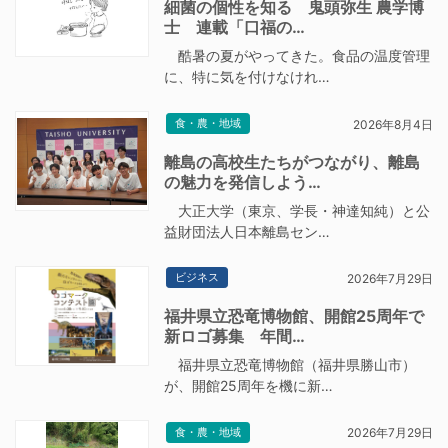
細菌の個性を知る 鬼頭弥生 農学博
士 連載「口福の…
酷暑の夏がやってきた。食品の温度管理
に、特に気を付けなけれ…
食・農・地域
2026年8月4日
離島の高校生たちがつながり、離島
の魅力を発信しよう…
大正大学（東京、学長・神達知純）と公
益財団法人日本離島セン…
ビジネス
2026年7月29日
福井県立恐竜博物館、開館25周年で
新ロゴ募集 年間…
福井県立恐竜博物館（福井県勝山市）
が、開館25周年を機に新…
食・農・地域
2026年7月29日