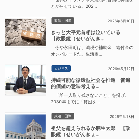
とがらせている。202…
政治・国際
2026年6月10日
きっと大平元首相は泣いている
【政眼鏡（せいがんき…
今や永田町は、減税や補助金、給付金の
オンパレードだ。生活困…
ビジネス
2026年5月12日
持続可能な循環型社会を推進 普遍
的価値の意味考える…
「誰一人取り残さないこと」を掲げ、
2030年までに「貧困を…
政治・国際
2026年5月8日
祖父を超えられるか麻生太郎 【政
眼鏡（せいがんきょ…