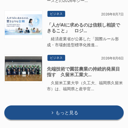
ースとの2026年シー…
ビジネス
2026年8月7日
「人がAIに求めるのは信頼し相談で
きること」 ロジ…
経済産業省が公募した「国際ルール形
成・市場創造型標準化推進…
ビジネス
2026年8月6日
先端技術で園芸農業の持続的発展目
指す 久留米工業大…
久留米工業大学（久工大、福岡県久留米
市）は、福岡県と産学官…
もっと見る