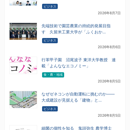
ビジネス
2026年8月7日
先端技術で園芸農業の持続的発展目指
す 久留米工業大学が「ふくおか…
ビジネス
2026年8月6日
行革甲子園 沼尾波子 東洋大学教授 連
載「よんななエコノミー」
食・農・地域
2026年8月5日
なぜゼネコンが自動運転に挑むのか――
大成建設が見据える「建物」と…
ビジネス
2026年8月5日
細菌の個性を知る 鬼頭弥生 農学博士