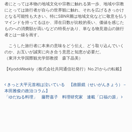
者にとっては本物の地域文化や宗教に触れる第一歩、地域や宗教
にとっては旅行者が自らの世界観に触れ、それを広げるきっかけ
となる可能性も大きい。特にSBNR層は地域文化などに敬意を払う
マインドを持ってるほか、滞在日数が比較的長い、価値を感じた
ものへの消費額が高いなどの特長があり、単なる物見遊山の旅行
者とは一線を画す。
こうした旅行者に本来の意味をどう伝え、どう取り込んでいく
のか、お互いが誠実に向き合う意思と知恵が必要だ。
（東洋大学国際観光学部教授 森下晶美）
【KyodoWeekly（株式会社共同通信社発行）No.21からの転載】
投稿ナビゲーション
きっと大平元首相は泣いている 【政眼鏡（せいがんきょう）－
本田雅俊の政治コラム】
「ゆだねる料理」 藤野嘉子 料理研究家 連載「口福の源」