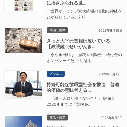
に揺さぶられる世…
世界がトランプ米大統領の言動に神経を
とがらせている。202…
政治・国際
2026年6月10日
きっと大平元首相は泣いている
【政眼鏡（せいがんき…
今や永田町は、減税や補助金、給付金の
オンパレードだ。生活困…
ビジネス
2026年5月12日
持続可能な循環型社会を推進 普遍
的価値の意味考える…
「誰一人取り残さないこと」を掲げ、
2030年までに「貧困を…
政治・国際
2026年5月8日