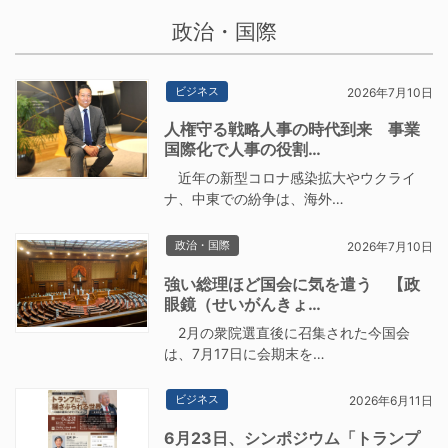
政治・国際
ビジネス
2026年7月10日
人権守る戦略人事の時代到来 事業
国際化で人事の役割…
近年の新型コロナ感染拡大やウクライ
ナ、中東での紛争は、海外…
政治・国際
2026年7月10日
強い総理ほど国会に気を遣う 【政
眼鏡（せいがんきょ…
2月の衆院選直後に召集された今国会
は、7月17日に会期末を…
ビジネス
2026年6月11日
6月23日、シンポジウム「トランプ