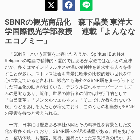
SBNRの観光商品化 森下晶美 東洋大
学国際観光学部教授 連載「よんなな
エコノミー」
「SBNR」という言葉をご存じだろうか。Spiritual But Not
Religiousの略語で精神的・霊的ではあるが宗教ではないとの意味
だが、多くはマインドフルネスや深い精神性を追求する人々を指
すことが多い。ストレス社会を背景に欧米の比較的若い世代を中
心に増えていると言われ、観光でも海外のSBNR層をターゲットと
した商品化の動きが出ている。デジタル疲れやオーバーツーリズ
ムの忌避もあり、近年、世界の旅行者の間では旅行目的として
「自己変革」「メンタルウエルネス」「そこでしか得られない体
験」などをあげる人たちが増えており、このうちの相当数がSBNR
の要素を持つと考えられる。
一方、日本には歴史ある神社仏閣とその精神性を背景とした文
化が数多く残っており、SBNR層への訴求基盤がある。例をあげる
と、宿坊体験、お遍路、滝行、座禅といった宗教行為のほか、武