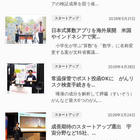
アの検証成果を競う催…
スタートアップ
2026年5月21日
日本式算数アプリを海外展開 米国
やインドネシアで実…
小学生が学ぶ“算数”を「数学」に名称変
更する案が文科省審議…
スタートアップ
2026年4月28日
常温保管でポスト投函OKに がんリ
スク検査手続きを…
唾液の成分を解析して膵臓（すいぞう）
がんなど最大6つのがん…
スタートアップ
2026年3月24日
成長期待のスタートアップ選出 宇
宙分野など15社、…