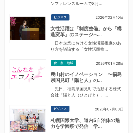
ンファレンスルームで8月…
ビジネス
2026年02月10日
女性活躍は「制度整備」から「構
造変革」のステージへ…
日本企業における女性活躍推進のあ
り方を議論する「女性活躍推…
食・農・地域
2026年01月28日
農山村のイノベーション 〜福島
県国見町「陽と人」の…
先日、福島県国見町で活動する株式
会社「陽と人（ひとびと）」…
ビジネス
2026年07月03日
札幌国際大学、道内5自治体の魅
力を学園祭で発信 学…