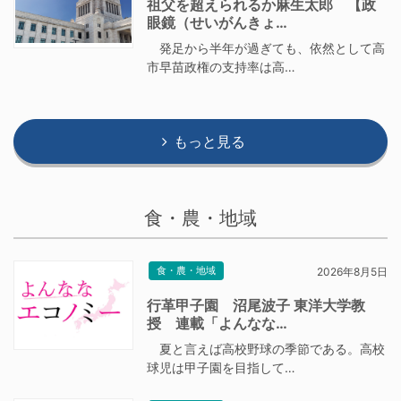
祖父を超えられるか麻生太郎 【政
眼鏡（せいがんきょ…
発足から半年が過ぎても、依然として高
市早苗政権の支持率は高…
もっと見る
食・農・地域
食・農・地域
2026年8月5日
行革甲子園 沼尾波子 東洋大学教
授 連載「よんなな…
夏と言えば高校野球の季節である。高校
球児は甲子園を目指して…