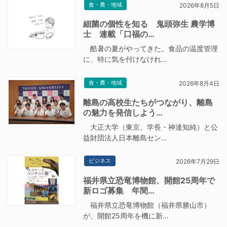
食・農・地域
2026年8月5日
細菌の個性を知る 鬼頭弥生 農学博
士 連載「口福の…
酷暑の夏がやってきた。食品の温度管理
に、特に気を付けなけれ…
食・農・地域
2026年8月4日
離島の高校生たちがつながり、離島
の魅力を発信しよう…
大正大学（東京、学長・神達知純）と公
益財団法人日本離島セン…
ビジネス
2026年7月29日
福井県立恐竜博物館、開館25周年で
新ロゴ募集 年間…
福井県立恐竜博物館（福井県勝山市）
が、開館25周年を機に新…