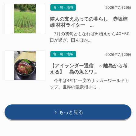
食・農・地域
2026年7月29日
隣人の支えあっての暮らし 赤堀楠
雄 林材ライター …
7月の初旬ともなれば田植えから40~50
日が過ぎ、田んぼか…
食・農・地域
2026年7月29日
【アイランダー通信 ～離島から考
える】 島の魚とワ…
今年は4年に一度のサッカーワールドカ
ップ。世界の強豪相手に…
もっと見る