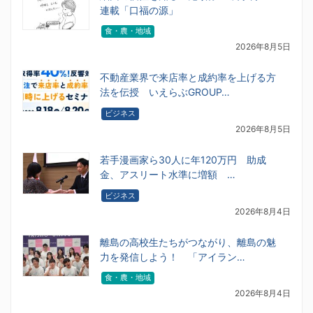
連載「口福の源」
食・農・地域
2026年8月5日
不動産業界で来店率と成約率を上げる方
法を伝授 いえらぶGROUP…
ビジネス
2026年8月5日
若手漫画家ら30人に年120万円 助成
金、アスリート水準に増額 …
ビジネス
2026年8月4日
離島の高校生たちがつながり、離島の魅
力を発信しよう！ 「アイラン…
食・農・地域
2026年8月4日