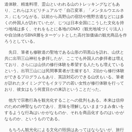
道体験、精進料理、霊山といわれる山のトレッキングなどもあ
り、これらはスピリチュアルで「自己変革」「メンタルウエルネ
ス」にもつながる。以前から高野山の宿坊や熊野古道などには多
くの外国人が訪れていたが、じつは日本全国にこうした文化を持
つ地域は多く、それをもとに各地のDMO（観光地域づくり法人）
や自治体がSBNR層をターゲットとした高付加価値の観光商品を作
ろうとしている。
先日、筆者も修験道の聖地である山形の羽黒山を訪れ、山伏と
共に出羽三山神社を参拝したが、ここでも外国人の参拝者は増え
ており、さらには山伏の修行体験を希望する人たちも増えている
という。出羽三山には民間事業者が主催する1、2泊から修行体験
ができるプログラムもあり、英語対応のできる山伏もいる。筆者
が訪れたタイミングでもイタリアの若い女性が修行体験を行って
おり、彼女はもう何度目かの来訪ということだった。
他方で宗教行為を観光化することへの批判もある。本来は信仰
のための神聖なものであり、意味を理解しないままつまみ食いを
するような行為はいかがなものか、それを商品化するのはいかが
なものか、というものである。
もちろん観光化による文化の毀損はあってはならないが、旅行