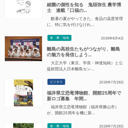
細菌の個性を知る 鬼頭弥生 農学博
士 連載「口福の…
酷暑の夏がやってきた。食品の温度管理
に、特に気を付けなけれ…
食・農・地域
2026年8月4日
離島の高校生たちがつながり、離島
の魅力を発信しよう…
大正大学（東京、学長・神達知純）と公
益財団法人日本離島セン…
ビジネス
2026年7月29日
福井県立恐竜博物館、開館25周年で
新ロゴ募集 年間…
福井県立恐竜博物館（福井県勝山市）
が、開館25周年を機に新…
食・農・地域
2026年7月29日