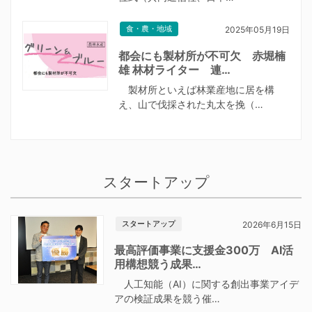
食・農・地域
2025年05月19日
都会にも製材所が不可欠 赤堀楠
雄 林材ライター 連…
製材所といえば林業産地に居を構
え、山で伐採された丸太を挽（…
スタートアップ
スタートアップ
2026年6月15日
最高評価事業に支援金300万 AI活
用構想競う成果…
人工知能（AI）に関する創出事業アイデ
アの検証成果を競う催…