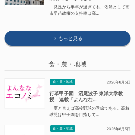
発足から半年が過ぎても、依然として高
市早苗政権の支持率は高…
もっと見る
食・農・地域
食・農・地域
2026年8月5日
行革甲子園 沼尾波子 東洋大学教
授 連載「よんなな…
夏と言えば高校野球の季節である。高校
球児は甲子園を目指して…
食・農・地域
2026年8月5日