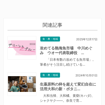
関連記事
食・農・地域
2025年12月17日
攻めてる熱海魚市場 中川めぐ
み ウオー代表取締役 …
「日本有数の攻めてる魚市場」。
筆者がそう注目し続けている…
食・農・地域
2024年10月01日
生薬原料の枠を超えて変幻自在に
活用大和の新・ボタニ…
大和当帰、大和橘、黄蘗(キハダ)、
シャクヤク――。奈良で育…