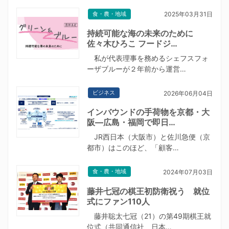
食・農・地域
2025年03月31日
持続可能な海の未来のために
佐々木ひろこ フードジ…
私が代表理事を務めるシェフスフォ
ーザブルーが２年前から運営…
ビジネス
2026年06月04日
インバウンドの手荷物を京都・大
阪―広島・福岡で即日…
JR西日本（大阪市）と佐川急便（京
都市）はこのほど、「顧客…
食・農・地域
2024年07月03日
藤井七冠の棋王初防衛祝う 就位
式にファン110人
藤井聡太七冠（21）の第49期棋王就
位式（共同通信社、日本…