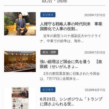
政治・国際
ビジネス
2026年7月10日
人権守る戦略人事の時代到来 事業
国際化で人事の役割…
近年の新型コロナ感染拡大やウクライ
ナ、中東での紛争は、海外…
政治・国際
2026年7月10日
強い総理ほど国会に気を遣う 【政
眼鏡（せいがんきょ…
2月の衆院選直後に召集された今国会
は、7月17日に会期末を…
ビジネス
2026年6月11日
6月23日、シンポジウム「トランプ
に揺さぶられる世…