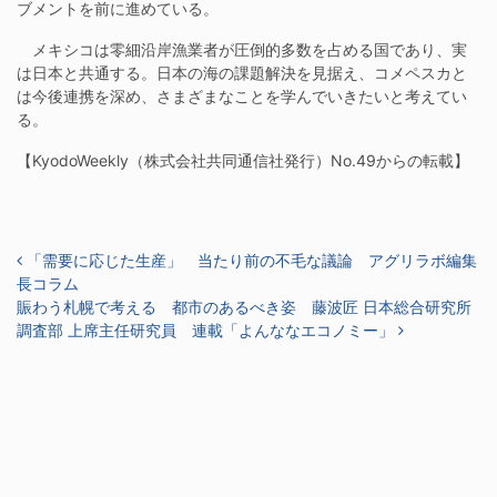
ブメントを前に進めている。
メキシコは零細沿岸漁業者が圧倒的多数を占める国であり、実
は日本と共通する。日本の海の課題解決を見据え、コメペスカと
は今後連携を深め、さまざまなことを学んでいきたいと考えてい
る。
【KyodoWeekly（株式会社共同通信社発行）No.49からの転載】
投稿ナビゲーション
「需要に応じた生産」 当たり前の不毛な議論 アグリラボ編集
長コラム
賑わう札幌で考える 都市のあるべき姿 藤波匠 日本総合研究所
調査部 上席主任研究員 連載「よんななエコノミー」