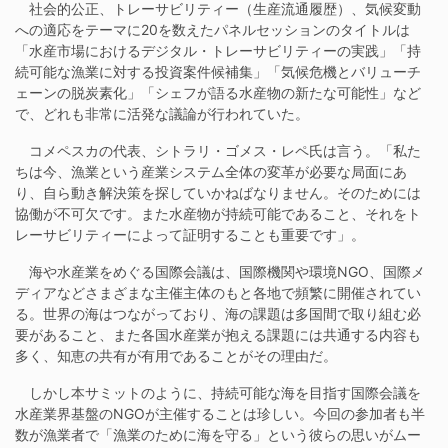
社会的公正、トレーサビリティー（生産流通履歴）、気候変動
への適応をテーマに20を数えたパネルセッションのタイトルは
「水産市場におけるデジタル・トレーサビリティーの実践」「持
続可能な漁業に対する投資案件候補集」「気候危機とバリューチ
ェーンの脱炭素化」「シェフが語る水産物の新たな可能性」など
で、どれも非常に活発な議論が行われていた。
コメペスカの代表、シトラリ・ゴメス・レペ氏は言う。「私た
ちは今、漁業という産業システム全体の変革が必要な局面にあ
り、自ら動き解決策を探していかねばなりません。そのためには
協働が不可欠です。また水産物が持続可能であること、それをト
レーサビリティーによって証明することも重要です」。
海や水産業をめぐる国際会議は、国際機関や環境NGO、国際メ
ディアなどさまざまな主催主体のもと各地で頻繁に開催されてい
る。世界の海はつながっており、海の課題は多国間で取り組む必
要があること、また各国水産業が抱える課題には共通する内容も
多く、知恵の共有が有用であることがその理由だ。
しかし本サミットのように、持続可能な海を目指す国際会議を
水産業界基盤のNGOが主催することは珍しい。今回の参加者も半
数が漁業者で「漁業のために海を守る」という彼らの思いがムー