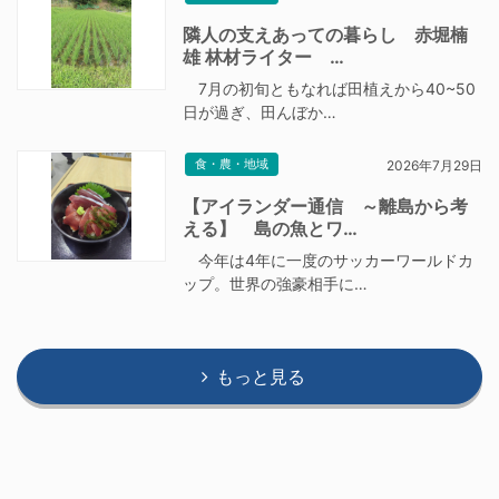
隣人の支えあっての暮らし 赤堀楠
雄 林材ライター …
7月の初旬ともなれば田植えから40~50
日が過ぎ、田んぼか…
食・農・地域
2026年7月29日
【アイランダー通信 ～離島から考
える】 島の魚とワ…
今年は4年に一度のサッカーワールドカ
ップ。世界の強豪相手に…
もっと見る