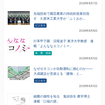
2026年8月7日
先端技術で園芸農業の持続的発展目指
す 久留米工業大学が「ふくおか…
ビジネス
2026年8月6日
行革甲子園 沼尾波子 東洋大学教授 連
載「よんななエコノミー」
食・農・地域
2026年8月5日
なぜゼネコンが自動運転に挑むのか――
大成建設が見据える「建物」と…
ビジネス
2026年8月5日
細菌の個性を知る 鬼頭弥生 農学博士
連載「口福の源」