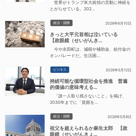
世界がトランプ米大統領の言動に神経を
とがらせている。202…
政治・国際
2026年6月10日
きっと大平元首相は泣いている
【政眼鏡（せいがんき…
今や永田町は、減税や補助金、給付金の
オンパレードだ。生活困…
ビジネス
2026年5月12日
持続可能な循環型社会を推進 普遍
的価値の意味考える…
「誰一人取り残さないこと」を掲げ、
2030年までに「貧困を…
政治・国際
2026年5月8日
祖父を超えられるか麻生太郎 【政
眼鏡（せいがんきょ…