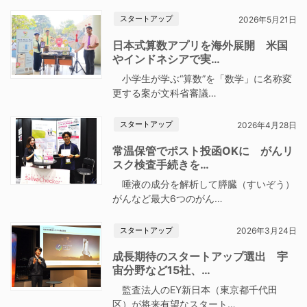
スタートアップ
2026年5月21日
日本式算数アプリを海外展開 米国
やインドネシアで実…
小学生が学ぶ“算数”を「数学」に名称変
更する案が文科省審議…
スタートアップ
2026年4月28日
常温保管でポスト投函OKに がんリ
スク検査手続きを…
唾液の成分を解析して膵臓（すいぞう）
がんなど最大6つのがん…
スタートアップ
2026年3月24日
成長期待のスタートアップ選出 宇
宙分野など15社、…
監査法人のEY新日本（東京都千代田
区）が将来有望なスタート…