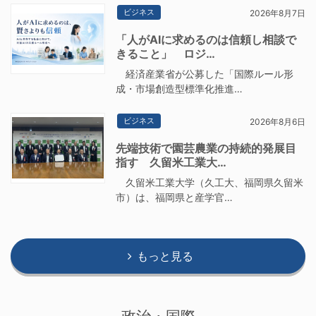
ビジネス
2026年8月7日
「人がAIに求めるのは信頼し相談で
きること」 ロジ…
経済産業省が公募した「国際ルール形
成・市場創造型標準化推進…
ビジネス
2026年8月6日
先端技術で園芸農業の持続的発展目
指す 久留米工業大…
久留米工業大学（久工大、福岡県久留米
市）は、福岡県と産学官…
もっと見る