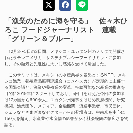
「漁業のために海を守る」 佐々木ひ
ろこ フードジャーナリスト 連載
「グリーン＆ブルー」
12月3〜5日の3日間、メキシコ・ユカタン州のメリダで開催さ
れたラテンアメリカ・サステナブルシーフードサミットに参加
し、その熱気と先進性に大いに感銘を受けて帰国した。
このサミットは、メキシコの水産業界を基盤とするNGO、メキ
シコ漁業・養殖産品振興評議会（コメペスカ）が定期的に主催す
る国際会議だ。漁業や養殖業の変革、持続可能な水産業の推進を
目的に2019年にスタートしており、5回目を迎えた今回の参加者
は17カ国から600余人。ユカタン州知事をはじめ政府機関、研究
機関、漁業団体、メディア、金融機関、流通事業者、市民団体、
シェフなどさまざまなセクターからの登壇者は、中南米を中心に
150人を超え、水産業や水産物の影響が及ぶ社会範囲の幅広さを物
語る。