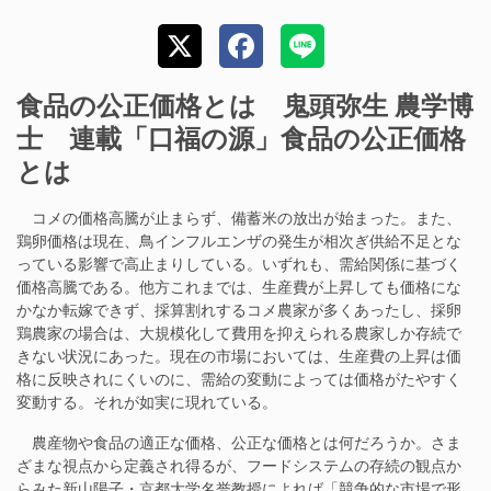
食品の公正価格とは 鬼頭弥生 農学博
士 連載「口福の源」食品の公正価格
とは
コメの価格高騰が止まらず、備蓄米の放出が始まった。また、
鶏卵価格は現在、鳥インフルエンザの発生が相次ぎ供給不足とな
っている影響で高止まりしている。いずれも、需給関係に基づく
価格高騰である。他方これまでは、生産費が上昇しても価格にな
かなか転嫁できず、採算割れするコメ農家が多くあったし、採卵
鶏農家の場合は、大規模化して費用を抑えられる農家しか存続で
きない状況にあった。現在の市場においては、生産費の上昇は価
格に反映されにくいのに、需給の変動によっては価格がたやすく
変動する。それが如実に現れている。
農産物や食品の適正な価格、公正な価格とは何だろうか。さま
ざまな視点から定義され得るが、フードシステムの存続の観点か
らみた新山陽子・京都大学名誉教授によれば「競争的な市場で形