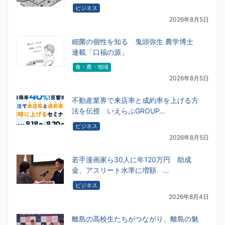
ビジネス
2026年8月5日
細菌の個性を知る 鬼頭弥生 農学博士
連載「口福の源」
食・農・地域
2026年8月5日
不動産業界で来店率と成約率を上げる方
法を伝授 いえらぶGROUP…
ビジネス
2026年8月5日
若手漫画家ら30人に年120万円 助成
金、アスリート水準に増額 …
ビジネス
2026年8月4日
離島の高校生たちがつながり、離島の魅