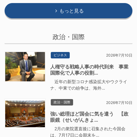
もっと見る
政治・国際
ビジネス
2026年7月10日
人権守る戦略人事の時代到来 事業
国際化で人事の役割…
近年の新型コロナ感染拡大やウクライ
ナ、中東での紛争は、海外…
政治・国際
2026年7月10日
強い総理ほど国会に気を遣う 【政
眼鏡（せいがんきょ…
2月の衆院選直後に召集された今国会
は、7月17日に会期末を…