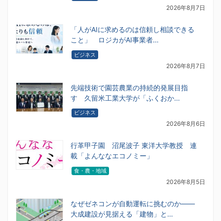
2026年8月7日
「人がAIに求めるのは信頼し相談できる
こと」 ロジカがAI事業者…
ビジネス
2026年8月7日
先端技術で園芸農業の持続的発展目指
す 久留米工業大学が「ふくおか…
ビジネス
2026年8月6日
行革甲子園 沼尾波子 東洋大学教授 連
載「よんななエコノミー」
食・農・地域
2026年8月5日
なぜゼネコンが自動運転に挑むのか――
大成建設が見据える「建物」と…