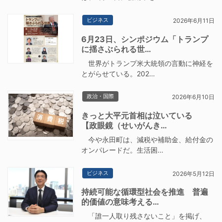
ビジネス
2026年6月11日
6月23日、シンポジウム「トランプ
に揺さぶられる世…
世界がトランプ米大統領の言動に神経を
とがらせている。202…
政治・国際
2026年6月10日
きっと大平元首相は泣いている
【政眼鏡（せいがんき…
今や永田町は、減税や補助金、給付金の
オンパレードだ。生活困…
ビジネス
2026年5月12日
持続可能な循環型社会を推進 普遍
的価値の意味考える…
「誰一人取り残さないこと」を掲げ、