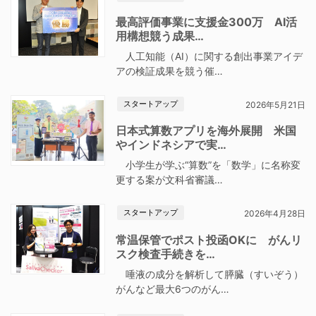
最高評価事業に支援金300万 AI活
用構想競う成果…
人工知能（AI）に関する創出事業アイデ
アの検証成果を競う催…
スタートアップ
2026年5月21日
日本式算数アプリを海外展開 米国
やインドネシアで実…
小学生が学ぶ“算数”を「数学」に名称変
更する案が文科省審議…
スタートアップ
2026年4月28日
常温保管でポスト投函OKに がんリ
スク検査手続きを…
唾液の成分を解析して膵臓（すいぞう）
がんなど最大6つのがん…