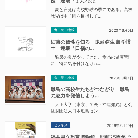
授 連載「よんなな…
夏と言えば高校野球の季節である。高校
球児は甲子園を目指して…
食・農・地域
2026年8月5日
細菌の個性を知る 鬼頭弥生 農学博
士 連載「口福の…
酷暑の夏がやってきた。食品の温度管理
に、特に気を付けなけれ…
食・農・地域
2026年8月4日
離島の高校生たちがつながり、離島
の魅力を発信しよう…
大正大学（東京、学長・神達知純）と公
益財団法人日本離島セン…
ビジネス
2026年7月29日
福井県立恐竜博物館、開館25周年で