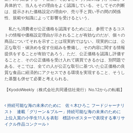
具体的で、当人もその理由をよく認識している。そしてその判断
は、提示された価格設定の理由や、売り手と買い手の間の関係
性、規範や知識によって影響を受けるという。
私たち消費者が公正価格を認識するためには、参照できるコス
トの情報や価格設定理由が示されることが有効なのだが、個々の
商品についてそれを示すことは現実的ではない。現実的には、公
正な取引・値決めを促す仕組みを整備し、その内容に関する情報
提供をすることが有効であろう。ただ、公正価格を認識し評価す
ることと、その公正価格を受け入れて購買できるかは、別問題で
ある。そこでは、全ての人が公正な取引に基づいた公正価格の良
質な食品に経済的にアクセスできる環境を実現すること、そうし
た基盤も併せて必要と考えられる。
【KyodoWeekly（株式会社共同通信社発行）No.12からの転載】
投稿ナビゲーション
持続可能な海の未来のために 佐々木ひろこ フードジャーナリ
スト 連載「グリーン＆ブルー」持続可能な海の未来のために
上位入賞の小学生11人を表彰 標語やポスターで表現する車リサ
イクル作品コンクール