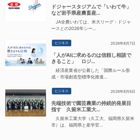
ドジャースタジアムで「いわて牛」
など岩手県産農畜産…
JA全農いわては、米大リーグ・ドジャ
ースとの2026年シー…
ビジネス
2026年8月7日
「人がAIに求めるのは信頼し相談で
きること」 ロジ…
経済産業省が公募した「国際ルール形
成・市場創造型標準化推進…
ビジネス
2026年8月6日
先端技術で園芸農業の持続的発展目
指す 久留米工業大…
久留米工業大学（久工大、福岡県久留米
市）は、福岡県と産学官…