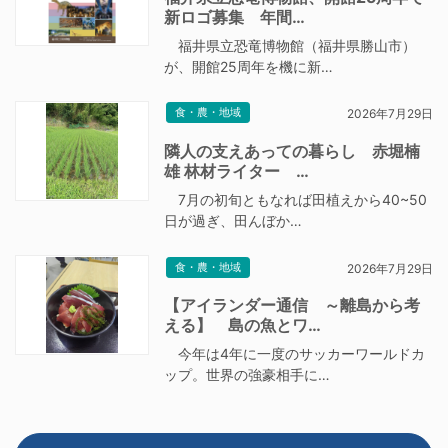
新ロゴ募集 年間…
福井県立恐竜博物館（福井県勝山市）
が、開館25周年を機に新…
食・農・地域
2026年7月29日
隣人の支えあっての暮らし 赤堀楠
雄 林材ライター …
7月の初旬ともなれば田植えから40~50
日が過ぎ、田んぼか…
食・農・地域
2026年7月29日
【アイランダー通信 ～離島から考
える】 島の魚とワ…
今年は4年に一度のサッカーワールドカ
ップ。世界の強豪相手に…