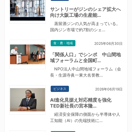
サントリーがジンのシェア拡大へ
向け大阪工場の生産能…
蒸留酒ジンの人気が高まっている。
国内ジン市場で約7割のシェ…
食・農・地域
2025年06月30日
「関係人口」でシンポ 中山間地
域フォーラムと全国町…
NPO法人中山間地域フォーラム（会
長・生源寺眞一東大名誉教…
ビジネス
2026年06月19日
AI進化見据え対応精度を強化
TED新社長の宮本隆…
経済安全保障の側面から半導体や人
工知能（AI）の先端技術に…