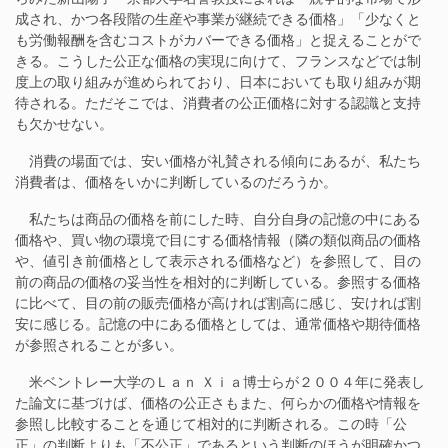
成され、かつ各段階の生産や事業が継続できる価格」「少なくと
も労働報酬を含むコストがカバーできる価格」と捉えることがで
きる。こうした公正な価格の実現に向けて、フランスなどでは制
度上の取り組みが進められており、日本においても取り組みが期
待される。ただそこでは、消費者の公正価格に対する認識と支持
も欠かせない。
消費の場面では、安い価格が礼賛される傾向にあるが、私たち
消費者は、価格をいかに判断しているのだろうか。
私たちは商品の価格を前にした時、自分自身の記憶の中にある
価格や、買い物の環境で目にする価格情報（隣の類似商品の価格
や、値引き前価格として表示される価格など）を参照して、目の
前の商品の価格の妥当性を相対的に判断している。参照する価格
に比べて、目の前の販売価格が高ければ割高に感じ、安ければ割
安に感じる。記憶の中にある価格としては、通常価格や期待価格
が参照されることが多い。
米ベントレー大学のＬａｎ Ｘｉａ博士らが２００４年に発表し
た論文に基づけば、価格の公正さもまた、何らかの価格や情報を
参照し比較することを通じて相対的に判断される。この時「公
正」の判断よりも「不公正」であるという判断のほうが明確かつ