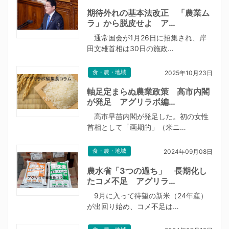
期待外れの基本法改正 「農業ム
ラ」から脱皮せよ ア…
通常国会が1月26日に招集され、岸
田文雄首相は30日の施政…
食・農・地域
2025年10月23日
軸足定まらぬ農業政策 高市内閣
が発足 アグリラボ編…
高市早苗内閣が発足した。初の女性
首相として「画期的」（米ニ…
食・農・地域
2024年09月08日
農水省「3つの過ち」 長期化し
たコメ不足 アグリラ…
9月に入って待望の新米（24年産）
が出回り始め、コメ不足は…