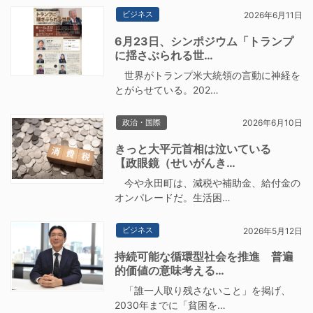
ビジネス
2026年6月11日
6月23日、シンポジウム「トランプ
に揺さぶられる世…
世界がトランプ米大統領の言動に神経を
とがらせている。202…
政治・国際
2026年6月10日
きっと大平元首相は泣いている
【政眼鏡（せいがんき…
今や永田町は、減税や補助金、給付金の
オンパレードだ。生活困…
ビジネス
2026年5月12日
持続可能な循環型社会を推進 普遍
的価値の意味考える…
「誰一人取り残さないこと」を掲げ、
2030年までに「貧困を…