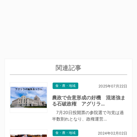
関連記事
食・農・地域
2025年07月22日
農政で合意形成の好機 混迷強ま
る石破政権 アグリラ…
7月20日投開票の参院選で与党は過
半数割れとなり、政権運営…
食・農・地域
2024年02月02日