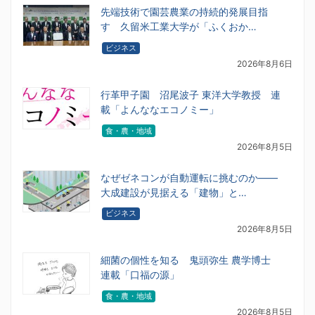
先端技術で園芸農業の持続的発展目指
す 久留米工業大学が「ふくおか…
ビジネス
2026年8月6日
行革甲子園 沼尾波子 東洋大学教授 連
載「よんななエコノミー」
食・農・地域
2026年8月5日
なぜゼネコンが自動運転に挑むのか――
大成建設が見据える「建物」と…
ビジネス
2026年8月5日
細菌の個性を知る 鬼頭弥生 農学博士
連載「口福の源」
食・農・地域
2026年8月5日