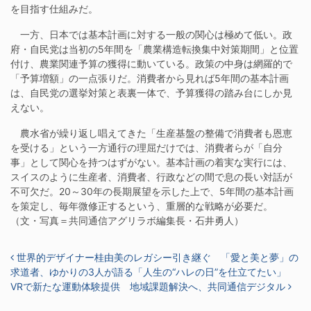
を目指す仕組みだ。
一方、日本では基本計画に対する一般の関心は極めて低い。政
府・自民党は当初の5年間を「農業構造転換集中対策期間」と位置
付け、農業関連予算の獲得に動いている。政策の中身は網羅的で
「予算増額」の一点張りだ。消費者から見れば5年間の基本計画
は、自民党の選挙対策と表裏一体で、予算獲得の踏み台にしか見
えない。
農水省が繰り返し唱えてきた「生産基盤の整備で消費者も恩恵
を受ける」という一方通行の理屈だけでは、消費者らが「自分
事」として関心を持つはずがない。基本計画の着実な実行には、
スイスのように生産者、消費者、行政などの間で息の長い対話が
不可欠だ。20～30年の長期展望を示した上で、5年間の基本計画
を策定し、毎年微修正するという、重層的な戦略が必要だ。
（文・写真＝共同通信アグリラボ編集長・石井勇人）
投稿ナビゲーション
世界的デザイナー桂由美のレガシー引き継ぐ 「愛と美と夢」の
求道者、ゆかりの3人が語る「人生の“ハレの日”を仕立てたい」
VRで新たな運動体験提供 地域課題解決へ、共同通信デジタル