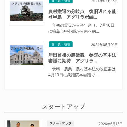
食・農・地域
2024年07月15日
農村撤退の分岐点 復旧遅れる能
登半島 アグリラボ編…
年初の震災から半年余り、7月10日
に輪島市中心部から南へ約…
食・農・地域
2024年05月01日
岸田首相の農業観 参院の基本法
審議に期待 アグリラ…
食料・農業・農村基本法の改正案は
4月19日に衆議院本会議で…
スタートアップ
スタートアップ
2026年6月15日