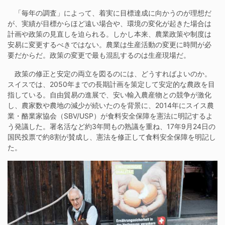
「毎年の調査」によって、着実に目標達成に向かうのが理想だ
が、実績が目標からほど遠い場合や、環境の変化が起きた場合は
計画や政策の見直しを迫られる。しかし本来、農業政策や制度は
安易に変更するべきではない。農業は生産活動の変更に時間が必
要だからだ。政策の変更で最も混乱するのは生産現場だ。
政策の修正と安定の両立を図るのには、どうすればよいのか。
スイスでは、2050年までの長期計画を策定して安定的な農政を目
指している。自由貿易の進展で、安い輸入農産物との競争が激化
し、農家数や農地の減少が続いたのを背景に、2014年にスイス農
業・酪業家協会（SBV/USP）が食料安全保障を憲法に明記するよ
う発議した。署名活など約3年間もの熟議を重ね、17年9月24日の
国民投票で約8割が賛成し、憲法を修正して食料安全保障を明記し
た。