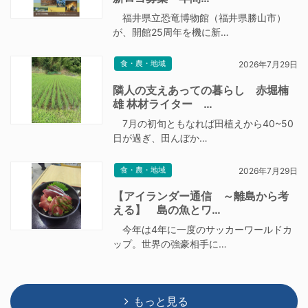
福井県立恐竜博物館（福井県勝山市）
が、開館25周年を機に新…
食・農・地域
2026年7月29日
隣人の支えあっての暮らし 赤堀楠
雄 林材ライター …
7月の初旬ともなれば田植えから40~50
日が過ぎ、田んぼか…
食・農・地域
2026年7月29日
【アイランダー通信 ～離島から考
える】 島の魚とワ…
今年は4年に一度のサッカーワールドカ
ップ。世界の強豪相手に…
もっと見る