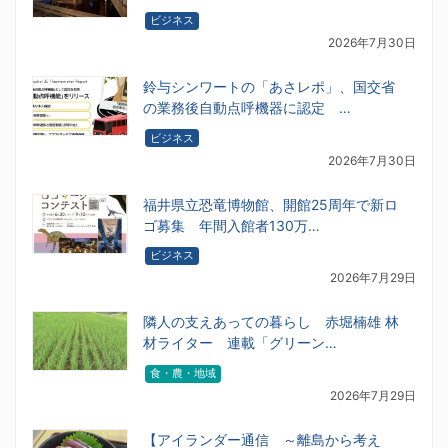
ビジネス
2026年7月30日
鈴与シンワートの「あさレポ」、国交省
の業務後自動点呼機器に認定 …
ビジネス
2026年7月30日
福井県立恐竜博物館、開館25周年で新ロ
ゴ募集 年間入館者130万…
ビジネス
2026年7月29日
隣人の支えあっての暮らし 赤堀楠雄 林
材ライター 連載「グリーン…
食・農・地域
2026年7月29日
【アイランダー通信 ～離島から考え