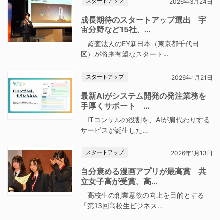
スタートアップ
2026年3月24日
成長期待のスタートアップ選出 宇
宙分野など15社、…
監査法人のEY新日本（東京都千代田
区）が将来有望なスタート…
スタートアップ
2026年1月21日
最新AIがシステム開発の発注業務を
手厚くサポート …
ITコンサルの役割を、AIが肩代わりする
サービスが誕生した…
スタートアップ
2026年1月13日
自分褒める漫画アプリが最高賞 共
立女子高が受賞、高…
高校生の創業意欲の向上を目的とする
「第13回高校生ビジネス…