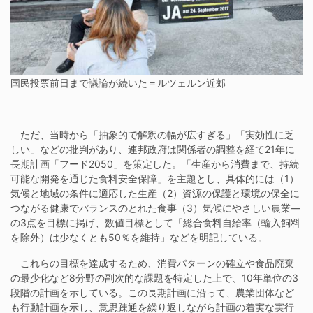
国民投票前日まで議論が続いた＝ルツェルン近郊
ただ、当時から「抽象的で解釈の幅が広すぎる」「実効性に乏
しい」などの批判があり、連邦政府は関係者の調整を経て21年に
長期計画「フード2050」を策定した。「生産から消費まで、持続
可能な開発を通じた食料安全保障」を主題とし、具体的には（1）
気候と地域の条件に適応した生産（2）資源の保護と環境の保全に
つながる健康でバランスのとれた食事（3）気候にやさしい農業―
の3点を目標に掲げ、数値目標として「総合食料自給率（輸入飼料
を除外）は少なくとも50％を維持」などを明記している。
これらの目標を達成するため、消費パターンの確立や食品廃棄
の最少化など8分野の副次的な課題を特定した上で、10年単位の3
段階の計画を示している。この長期計画に沿って、農業団体など
も行動計画を示し、意思疎通を繰り返しながら計画の着実な実行