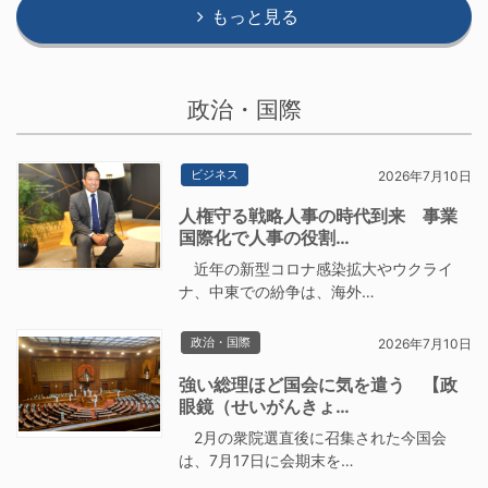
もっと見る
政治・国際
ビジネス
2026年7月10日
人権守る戦略人事の時代到来 事業
国際化で人事の役割…
近年の新型コロナ感染拡大やウクライ
ナ、中東での紛争は、海外…
政治・国際
2026年7月10日
強い総理ほど国会に気を遣う 【政
眼鏡（せいがんきょ…
2月の衆院選直後に召集された今国会
は、7月17日に会期末を…