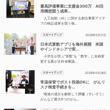
最高評価事業に支援金300万 AI活
用構想競う成果…
人工知能（AI）に関する創出事業アイデ
アの検証成果を競う催…
スタートアップ
2026年5月21日
日本式算数アプリを海外展開 米国
やインドネシアで実…
小学生が学ぶ“算数”を「数学」に名称変
更する案が文科省審議…
スタートアップ
2026年4月28日
常温保管でポスト投函OKに がんリ
スク検査手続きを…
唾液の成分を解析して膵臓（すいぞう）
がんなど最大6つのがん…