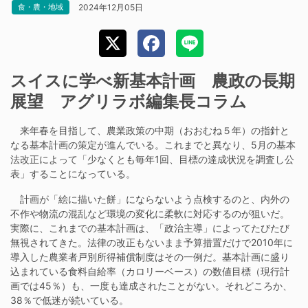
2024年12月05日
食・農・地域
スイスに学べ新基本計画 農政の長期
展望 アグリラボ編集長コラム
来年春を目指して、農業政策の中期（おおむね５年）の指針と
なる基本計画の策定が進んでいる。これまでと異なり、5月の基本
法改正によって「少なくとも毎年1回、目標の達成状況を調査し公
表」することになっている。
計画が「絵に描いた餅」にならないよう点検するのと、内外の
不作や物流の混乱など環境の変化に柔軟に対応するのが狙いだ。
実際に、これまでの基本計画は、「政治主導」によってたびたび
無視されてきた。法律の改正もないまま予算措置だけで2010年に
導入した農業者戸別所得補償制度はその一例だ。基本計画に盛り
込まれている食料自給率（カロリーベース）の数値目標（現行計
画では45％）も、一度も達成されたことがない。それどころか、
38％で低迷が続いている。