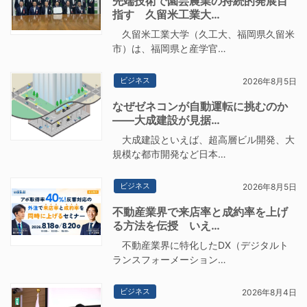
先端技術で園芸農業の持続的発展目
指す 久留米工業大…
久留米工業大学（久工大、福岡県久留米
市）は、福岡県と産学官…
ビジネス
2026年8月5日
なぜゼネコンが自動運転に挑むのか
――大成建設が見据…
大成建設といえば、超高層ビル開発、大
規模な都市開発など日本…
ビジネス
2026年8月5日
不動産業界で来店率と成約率を上げ
る方法を伝授 いえ…
不動産業界に特化したDX（デジタルト
ランスフォーメーション…
ビジネス
2026年8月4日