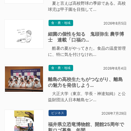
夏と言えば高校野球の季節である。高校
球児は甲子園を目指して…
食・農・地域
2026年8月5日
細菌の個性を知る 鬼頭弥生 農学博
士 連載「口福の…
酷暑の夏がやってきた。食品の温度管理
に、特に気を付けなけれ…
食・農・地域
2026年8月4日
離島の高校生たちがつながり、離島
の魅力を発信しよう…
大正大学（東京、学長・神達知純）と公
益財団法人日本離島セン…
ビジネス
2026年7月29日
福井県立恐竜博物館、開館25周年で
新ロゴ募集 年間…