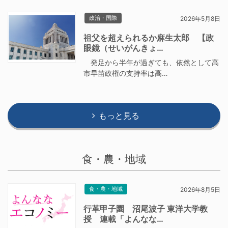
政治・国際
2026年5月8日
祖父を超えられるか麻生太郎 【政
眼鏡（せいがんきょ…
発足から半年が過ぎても、依然として高
市早苗政権の支持率は高…
もっと見る
食・農・地域
食・農・地域
2026年8月5日
行革甲子園 沼尾波子 東洋大学教
授 連載「よんなな…