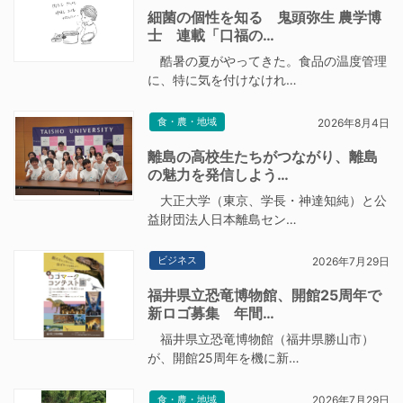
細菌の個性を知る 鬼頭弥生 農学博
士 連載「口福の…
酷暑の夏がやってきた。食品の温度管理
に、特に気を付けなけれ…
食・農・地域
2026年8月4日
離島の高校生たちがつながり、離島
の魅力を発信しよう…
大正大学（東京、学長・神達知純）と公
益財団法人日本離島セン…
ビジネス
2026年7月29日
福井県立恐竜博物館、開館25周年で
新ロゴ募集 年間…
福井県立恐竜博物館（福井県勝山市）
が、開館25周年を機に新…
食・農・地域
2026年7月29日