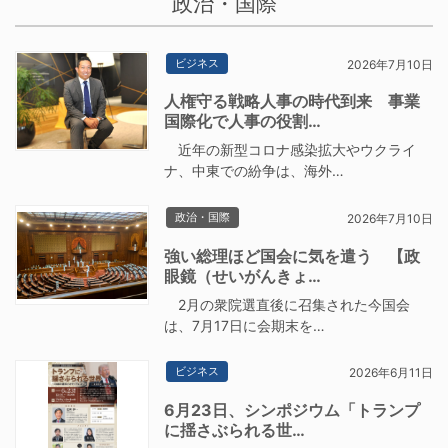
政治・国際
ビジネス
2026年7月10日
人権守る戦略人事の時代到来 事業
国際化で人事の役割…
近年の新型コロナ感染拡大やウクライ
ナ、中東での紛争は、海外…
政治・国際
2026年7月10日
強い総理ほど国会に気を遣う 【政
眼鏡（せいがんきょ…
2月の衆院選直後に召集された今国会
は、7月17日に会期末を…
ビジネス
2026年6月11日
6月23日、シンポジウム「トランプ
に揺さぶられる世…