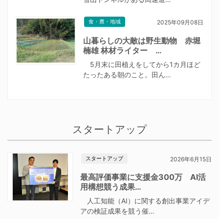
食・農・地域
2025年09月08日
山暮らしの大敵は野生動物 赤堀
楠雄 林材ライター …
5月末に田植えをしてから1カ月ほど
たったある朝のこと。田ん…
スタートアップ
スタートアップ
2026年6月15日
最高評価事業に支援金300万 AI活
用構想競う成果…
人工知能（AI）に関する創出事業アイデ
アの検証成果を競う催…