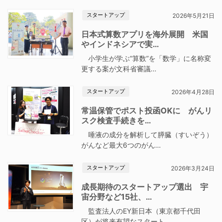
スタートアップ
2026年5月21日
日本式算数アプリを海外展開 米国
やインドネシアで実…
小学生が学ぶ“算数”を「数学」に名称変
更する案が文科省審議…
スタートアップ
2026年4月28日
常温保管でポスト投函OKに がんリ
スク検査手続きを…
唾液の成分を解析して膵臓（すいぞう）
がんなど最大6つのがん…
スタートアップ
2026年3月24日
成長期待のスタートアップ選出 宇
宙分野など15社、…
監査法人のEY新日本（東京都千代田
区）が将来有望なスタート…