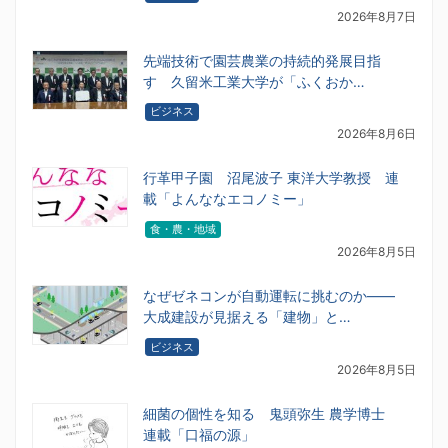
2026年8月7日
先端技術で園芸農業の持続的発展目指
す 久留米工業大学が「ふくおか…
ビジネス
2026年8月6日
行革甲子園 沼尾波子 東洋大学教授 連
載「よんななエコノミー」
食・農・地域
2026年8月5日
なぜゼネコンが自動運転に挑むのか――
大成建設が見据える「建物」と…
ビジネス
2026年8月5日
細菌の個性を知る 鬼頭弥生 農学博士
連載「口福の源」