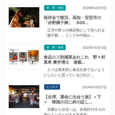
食・農・地域
2025年02月10日
保存会で復活、高知・安芸市の
「赤野獅子舞」 600…
正月や祭りの縁起物として知られる
「獅子舞」。インドや中国か…
食・農・地域
2025年10月13日
食品ロス削減策あれこれ 野々村
真希 農学博士 連載…
人々は基本的に食品を捨てないよう
にしたいと思っているけれど…
ビジネス
2024年03月27日
【台湾、運命に出会う旅】＜下
＞ 帰国の日に絆の証し…
宜蘭から台北へは、全長約13キロの
雪山トンネルがある高速道…