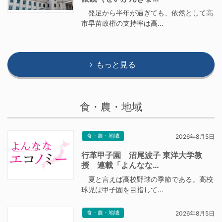
発足から半年が過ぎても、依然として高
市早苗政権の支持率は高…
もっと見る
食・農・地域
食・農・地域
2026年8月5日
行革甲子園 沼尾波子 東洋大学教
授 連載「よんなな…
夏と言えば高校野球の季節である。高校
球児は甲子園を目指して…
食・農・地域
2026年8月5日