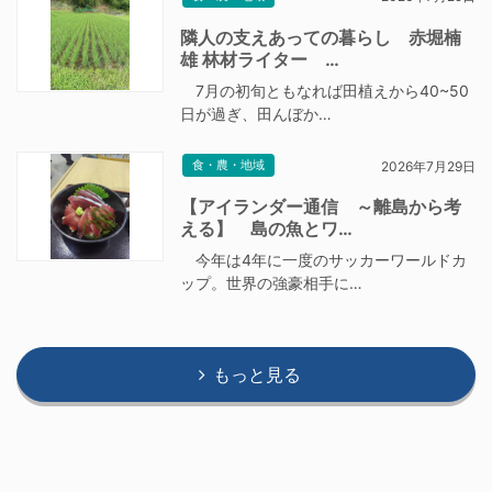
隣人の支えあっての暮らし 赤堀楠
雄 林材ライター …
7月の初旬ともなれば田植えから40~50
日が過ぎ、田んぼか…
食・農・地域
2026年7月29日
【アイランダー通信 ～離島から考
える】 島の魚とワ…
今年は4年に一度のサッカーワールドカ
ップ。世界の強豪相手に…
もっと見る