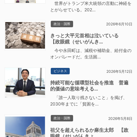
世界がトランプ米大統領の言動に神経を
とがらせている。202…
政治・国際
2026年6月10日
きっと大平元首相は泣いている
【政眼鏡（せいがんき…
今や永田町は、減税や補助金、給付金の
オンパレードだ。生活困…
ビジネス
2026年5月12日
持続可能な循環型社会を推進 普遍
的価値の意味考える…
「誰一人取り残さないこと」を掲げ、
2030年までに「貧困を…
政治・国際
2026年5月8日
祖父を超えられるか麻生太郎 【政
眼鏡（せいがんきょ…