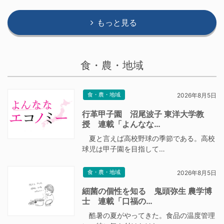
もっと見る
食・農・地域
食・農・地域
2026年8月5日
行革甲子園 沼尾波子 東洋大学教
授 連載「よんなな…
夏と言えば高校野球の季節である。高校
球児は甲子園を目指して…
食・農・地域
2026年8月5日
細菌の個性を知る 鬼頭弥生 農学博
士 連載「口福の…
酷暑の夏がやってきた。食品の温度管理