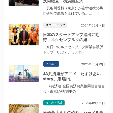
技術確立 横浜国立大…
長谷川香料（東京）が産学連携の共
同研究で成果を上げている。…
スタートアップ
2024年06月14日
日本のスタートアップ進出に期
待 ルクセンブルクの経…
来日中のルクセンブルク商業会議所
トップ（CEO）、カルロ・…
ビジネス
2025年08月29日
JA共済連がアニメ「たすけあい
story」第1話を…
JA共済連(全国共済農業協同組合連合
会・東京)が実施中の「…
食・農・地域
2025年09月11日
米価高止まりの恐れ ハードル高