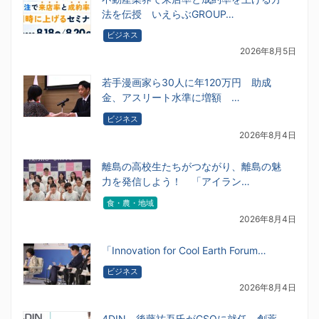
法を伝授 いえらぶGROUP…
ビジネス
2026年8月5日
若手漫画家ら30人に年120万円 助成
金、アスリート水準に増額 …
ビジネス
2026年8月4日
離島の高校生たちがつながり、離島の魅
力を発信しよう！ 「アイラン…
食・農・地域
2026年8月4日
「Innovation for Cool Earth Forum…
ビジネス
2026年8月4日
4DIN、後藤祐吾氏がCSOに就任 創薬