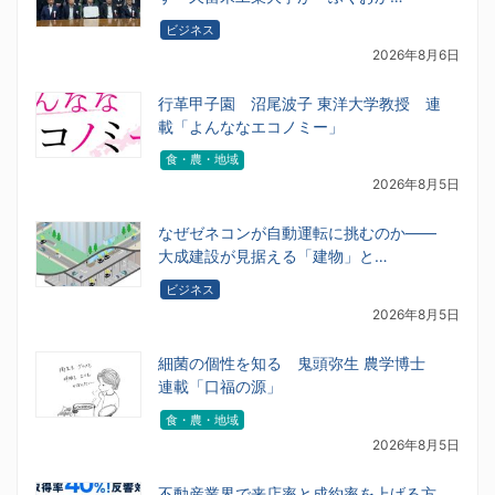
ビジネス
2026年8月6日
行革甲子園 沼尾波子 東洋大学教授 連
載「よんななエコノミー」
食・農・地域
2026年8月5日
なぜゼネコンが自動運転に挑むのか――
大成建設が見据える「建物」と…
ビジネス
2026年8月5日
細菌の個性を知る 鬼頭弥生 農学博士
連載「口福の源」
食・農・地域
2026年8月5日
不動産業界で来店率と成約率を上げる方