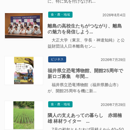
に、特に気を付けなけれ…
食・農・地域
2026年8月4日
離島の高校生たちがつながり、離島
の魅力を発信しよう…
大正大学（東京、学長・神達知純）と公
益財団法人日本離島セン…
ビジネス
2026年7月29日
福井県立恐竜博物館、開館25周年で
新ロゴ募集 年間…
福井県立恐竜博物館（福井県勝山市）
が、開館25周年を機に新…
食・農・地域
2026年7月29日
隣人の支えあっての暮らし 赤堀楠
雄 林材ライター …
7月の初旬ともなれば田植えから40~50