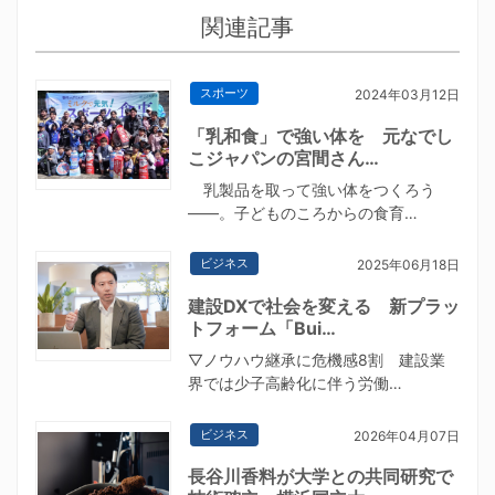
関連記事
スポーツ
2024年03月12日
「乳和食」で強い体を 元なでし
こジャパンの宮間さん…
乳製品を取って強い体をつくろう
——。子どものころからの食育…
ビジネス
2025年06月18日
建設DXで社会を変える 新プラッ
トフォーム「Bui…
▽ノウハウ継承に危機感8割 建設業
界では少子高齢化に伴う労働…
ビジネス
2026年04月07日
長谷川香料が大学との共同研究で