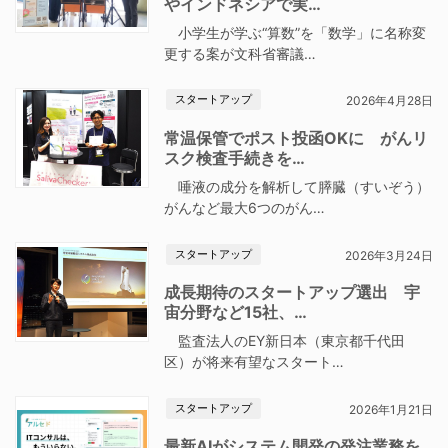
やインドネシアで実…
小学生が学ぶ“算数”を「数学」に名称変
更する案が文科省審議…
スタートアップ
2026年4月28日
常温保管でポスト投函OKに がんリ
スク検査手続きを…
唾液の成分を解析して膵臓（すいぞう）
がんなど最大6つのがん…
スタートアップ
2026年3月24日
成長期待のスタートアップ選出 宇
宙分野など15社、…
監査法人のEY新日本（東京都千代田
区）が将来有望なスタート…
スタートアップ
2026年1月21日
最新AIがシステム開発の発注業務を