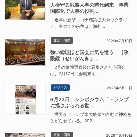
人権守る戦略人事の時代到来 事業
国際化で人事の役割…
近年の新型コロナ感染拡大やウクライ
ナ、中東での紛争は、海外…
政治・国際
2026年7月10日
強い総理ほど国会に気を遣う 【政
眼鏡（せいがんきょ…
2月の衆院選直後に召集された今国会
は、7月17日に会期末を…
ビジネス
2026年6月11日
6月23日、シンポジウム「トランプ
に揺さぶられる世…
世界がトランプ米大統領の言動に神経を
とがらせている。202…
政治・国際
2026年6月10日