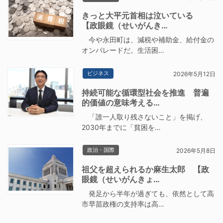
きっと大平元首相は泣いている
【政眼鏡（せいがんき…
今や永田町は、減税や補助金、給付金の
オンパレードだ。生活困…
ビジネス
2026年5月12日
持続可能な循環型社会を推進 普遍
的価値の意味考える…
「誰一人取り残さないこと」を掲げ、
2030年までに「貧困を…
政治・国際
2026年5月8日
祖父を超えられるか麻生太郎 【政
眼鏡（せいがんきょ…
発足から半年が過ぎても、依然として高
市早苗政権の支持率は高…