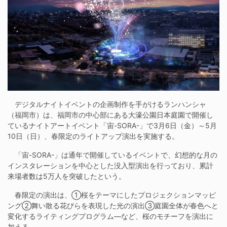
デジタルナイトイベントの企画制作を手がけるランハンシャ
（福岡市）は、福岡市の中心部にある大濠公園日本庭園で開催し
ているナイトアートイベント「宙-SORA-」で3月6日（金）～5月
10日（日）、春限定のライトアップ演出を実施する。
「宙-SORA-」は通年で開催しているイベントで、幻想的な月の
インスタレーションを中心とした没入型演出を行っており、累計
来場者数は5万人を突破したという。
春限定の演出は、①桜をテーマにしたプロジェクションマッピ
ング②舞い散る花びらを表現した光の演出③庭園全体が春色へと
変化するライティングプログラム―など、桜のモチーフを演出に
加える。