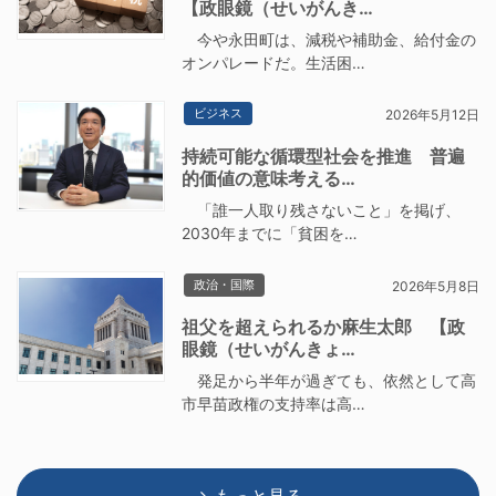
【政眼鏡（せいがんき…
今や永田町は、減税や補助金、給付金の
オンパレードだ。生活困…
ビジネス
2026年5月12日
持続可能な循環型社会を推進 普遍
的価値の意味考える…
「誰一人取り残さないこと」を掲げ、
2030年までに「貧困を…
政治・国際
2026年5月8日
祖父を超えられるか麻生太郎 【政
眼鏡（せいがんきょ…
発足から半年が過ぎても、依然として高
市早苗政権の支持率は高…