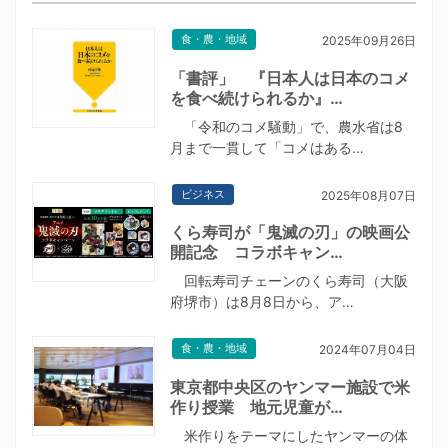
食・農・地域
2025年09月26日
「書評」 『日本人は日本のコメ
を食べ続けられるか』…
「令和のコメ騒動」で、農水省は8
月まで一貫して「コメはある…
ビジネス
2025年08月07日
くら寿司が「鬼滅の刃」の映画公
開記念 コラボキャン…
回転寿司チェーンのくら寿司（大阪
府堺市）は8月8日から、ア…
食・農・地域
2024年07月04日
東京都中央区のヤンマー施設で米
作り授業 地元児童が…
米作りをテーマにしたヤンマーの体