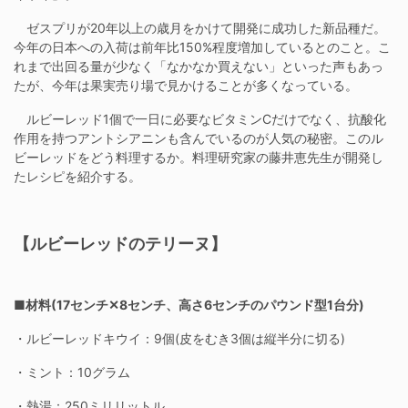
ゼスプリが20年以上の歳月をかけて開発に成功した新品種だ。
今年の日本への入荷は前年比150%程度増加しているとのこと。こ
れまで出回る量が少なく「なかなか買えない」といった声もあっ
たが、今年は果実売り場で見かけることが多くなっている。
ルビーレッド1個で一日に必要なビタミンCだけでなく、抗酸化
作用を持つアントシアニンも含んでいるのが人気の秘密。このル
ビーレッドをどう料理するか。料理研究家の藤井恵先生が開発し
たレシピを紹介する。
【ルビーレッドのテリーヌ】
■材料(17センチ✕8センチ、高さ6センチのパウンド型1台分)
・ルビーレッドキウイ：9個(皮をむき3個は縦半分に切る)
・ミント：10グラム
・熱湯：250ミリリットル