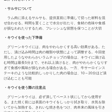
・サルサについて
ラム肉に添えるサルサも、提供直前に準備して切った材料を混
ぜ合わせる。時間を置くことで水分が出たり、食材の色味や食感
が損なわれたりするため、フレッシュな状態を保つことが大切
・キウイを使った下準備
グリーンキウイには、肉をやわらかくする高い効果がある。た
だし、漬け込み時間は肉の種類や状態によって調整する。今回使
用したようなやわらかいラムチョップの場合は、キウイに漬け込
む時間は最長5分まで。それ以上漬けると、肉がやわらかくなりす
ぎて食感や風味が損なわれる場合がある。一方、牛サーロインス
テーキのような比較的しっかりした肉の場合は、10～20分ほど漬
け込むことも可能
・キウイを使う際の注意点
グリーンキウイは、必ず潰してペースト状にしてから使用す
る。また焼く前には表面のキウイをしっかり拭き取り、水気を除
いてから加熱する。きれいな焼き色をつけ、肉本来の風味を引き