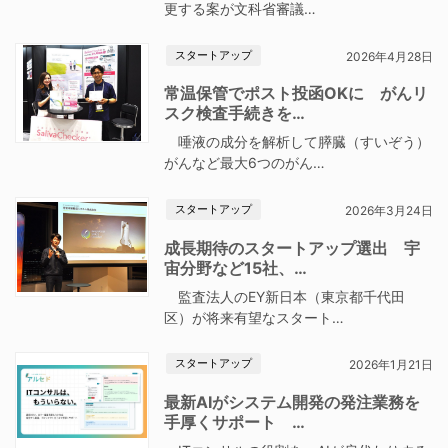
更する案が文科省審議…
スタートアップ
2026年4月28日
常温保管でポスト投函OKに がんリ
スク検査手続きを…
唾液の成分を解析して膵臓（すいぞう）
がんなど最大6つのがん…
スタートアップ
2026年3月24日
成長期待のスタートアップ選出 宇
宙分野など15社、…
監査法人のEY新日本（東京都千代田
区）が将来有望なスタート…
スタートアップ
2026年1月21日
最新AIがシステム開発の発注業務を
手厚くサポート …