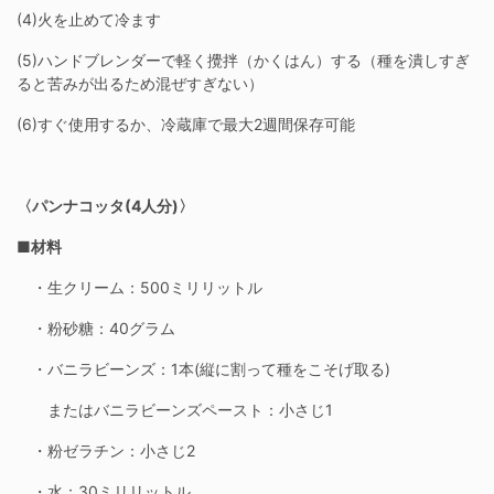
(4)火を止めて冷ます
(5)ハンドブレンダーで軽く攪拌（かくはん）する（種を潰しすぎ
ると苦みが出るため混ぜすぎない）
(6)すぐ使用するか、冷蔵庫で最大2週間保存可能
〈パンナコッタ(4人分)〉
■材料
・生クリーム：500ミリリットル
・粉砂糖：40グラム
・バニラビーンズ：1本(縦に割って種をこそげ取る)
またはバニラビーンズペースト：小さじ1
・粉ゼラチン：小さじ2
・水：30ミリリットル