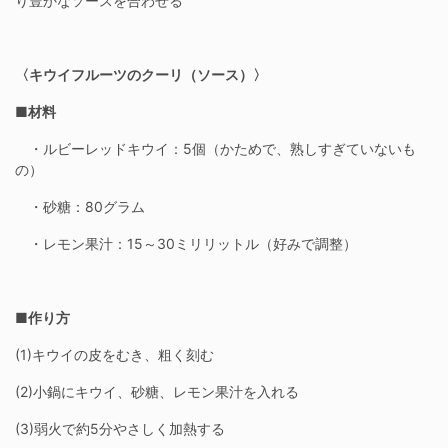
り豊かなソースを合わせる
〈キウイフルーツのクーリ（ソース）〉
■材料
・ルビーレッドキウイ：5個（かためで、熟しすぎていないも
の）
・砂糖：80グラム
・レモン果汁：15～30ミリリットル（好みで調整）
■作り方
(1)キウイの皮をむき、粗く刻む
(2)小鍋にキウイ、砂糖、レモン果汁を入れる
(3)弱火で約5分やさしく加熱する