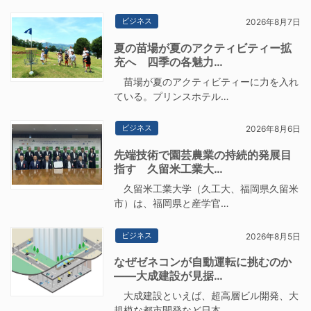
ビジネス
2026年8月7日
夏の苗場が夏のアクティビティー拡
充へ 四季の各魅力…
苗場が夏のアクティビティーに力を入れ
ている。プリンスホテル…
ビジネス
2026年8月6日
先端技術で園芸農業の持続的発展目
指す 久留米工業大…
久留米工業大学（久工大、福岡県久留米
市）は、福岡県と産学官…
ビジネス
2026年8月5日
なぜゼネコンが自動運転に挑むのか
――大成建設が見据…
大成建設といえば、超高層ビル開発、大
規模な都市開発など日本…