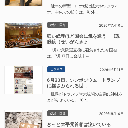
近年の新型コロナ感染拡大やウクライ
ナ、中東での紛争は、海外…
政治・国際
2026年7月10日
強い総理ほど国会に気を遣う 【政
眼鏡（せいがんきょ…
2月の衆院選直後に召集された今国会
は、7月17日に会期末を…
ビジネス
2026年6月11日
6月23日、シンポジウム「トランプ
に揺さぶられる世…
世界がトランプ米大統領の言動に神経を
とがらせている。202…
政治・国際
2026年6月10日
きっと大平元首相は泣いている