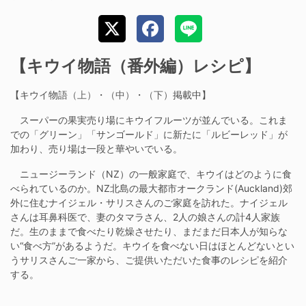
【キウイ物語（番外編）レシピ】
【キウイ物語
（上）
・
（中）
・
（下）
掲載中】
スーパーの果実売り場にキウイフルーツが並んでいる。これま
での「グリーン」「サンゴールド」に新たに「ルビーレッド」が
加わり、売り場は一段と華やいでいる。
ニュージーランド（NZ）の一般家庭で、キウイはどのように食
べられているのか。NZ北島の最大都市オークランド(Auckland)郊
外に住むナイジェル・サリスさんのご家庭を訪れた。ナイジェル
さんは耳鼻科医で、妻のタマラさん、2人の娘さんの計4人家族
だ。生のままで食べたり乾燥させたり、まだまだ日本人が知らな
い“食べ方”があるようだ。キウイを食べない日はほとんどないとい
うサリスさんご一家から、ご提供いただいた食事のレシピを紹介
する。