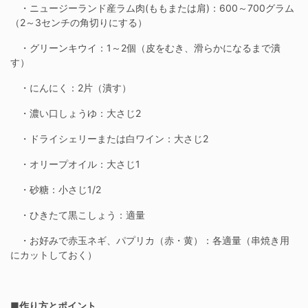
・ニュージーランド産ラム肉(ももまたは肩)：600～700グラム
（2～3センチの角切りにする）
・グリーンキウイ：1～2個（皮をむき、滑らかになるまで潰
す）
・にんにく：2片（潰す）
・濃い口しょうゆ：大さじ2
・ドライシェリーまたは白ワイン：大さじ2
・オリープオイル：大さじ1
・砂糖：小さじ1/2
・ひきたて黒こしょう：適量
・お好みで赤玉ネギ、パプリカ（赤・黄）：各適量（串焼き用
にカットしておく）
■作り方とポイント