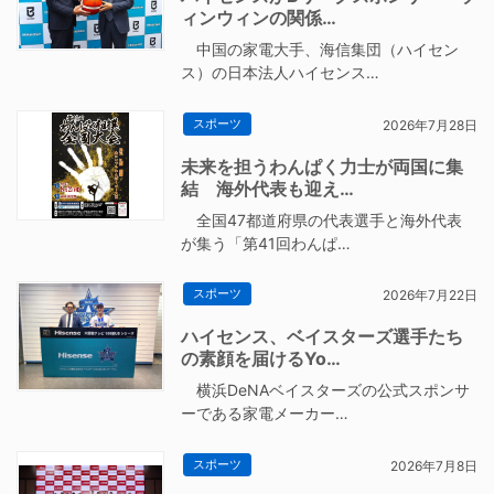
ィンウィンの関係…
中国の家電大手、海信集団（ハイセン
ス）の日本法人ハイセンス…
スポーツ
2026年7月28日
未来を担うわんぱく力士が両国に集
結 海外代表も迎え…
全国47都道府県の代表選手と海外代表
が集う「第41回わんぱ…
スポーツ
2026年7月22日
ハイセンス、ベイスターズ選手たち
の素顔を届けるYo…
横浜DeNAベイスターズの公式スポンサ
ーである家電メーカー…
スポーツ
2026年7月8日