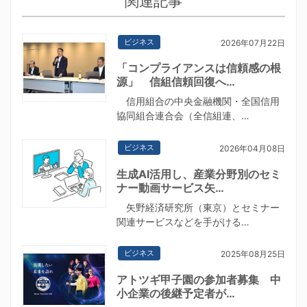
関連記事
ビジネス
2026年07月22日
「コンプライアンスは信頼感の根
源」 信組信頼回復へ…
信用組合の中央金融機関・全国信用
協同組合連合会（全信組連、…
ビジネス
2026年04月08日
生成AI活用し、産業分野別のセミ
ナー動画サービス矢…
矢野経済研究所（東京）とセミナー
関連サービスなどを手がける…
ビジネス
2025年08月25日
アトツギ甲子園の参加者募集 中
小企業の後継予定者が…