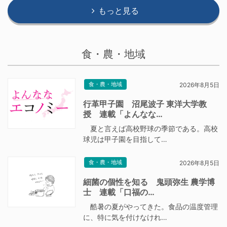
もっと見る
食・農・地域
食・農・地域
2026年8月5日
行革甲子園 沼尾波子 東洋大学教
授 連載「よんなな…
夏と言えば高校野球の季節である。高校
球児は甲子園を目指して…
食・農・地域
2026年8月5日
細菌の個性を知る 鬼頭弥生 農学博
士 連載「口福の…
酷暑の夏がやってきた。食品の温度管理
に、特に気を付けなけれ…