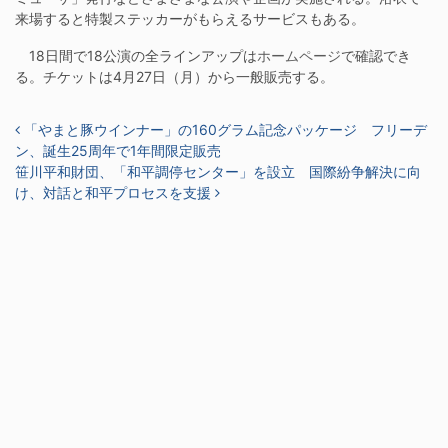
来場すると特製ステッカーがもらえるサービスもある。
18日間で18公演の全ラインアップは
ホームページ
で確認でき
る。チケットは4月27日（月）から一般販売する。
投稿ナビゲーション
「やまと豚ウインナー」の160グラム記念パッケージ フリーデ
ン、誕生25周年で1年間限定販売
笹川平和財団、「和平調停センター」を設立 国際紛争解決に向
け、対話と和平プロセスを支援