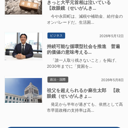
きっと大平元首相は泣いている
【政眼鏡（せいがんき…
今や永田町は、減税や補助金、給付金の
オンパレードだ。生活困…
ビジネス
2026年5月12日
持続可能な循環型社会を推進 普遍
的価値の意味考える…
「誰一人取り残さないこと」を掲げ、
2030年までに「貧困を…
政治・国際
2026年5月8日
祖父を超えられるか麻生太郎 【政
眼鏡（せいがんきょ…
発足から半年が過ぎても、依然として高
市早苗政権の支持率は高…