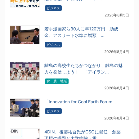
ビジネス
2026年8月5日
若手漫画家ら30人に年120万円 助成
金、アスリート水準に増額 …
ビジネス
2026年8月4日
離島の高校生たちがつながり、離島の魅
力を発信しよう！ 「アイラン…
食・農・地域
2026年8月4日
「Innovation for Cool Earth Forum…
ビジネス
2026年8月4日
4DIN、後藤祐吾氏がCSOに就任 創薬
現場の課題と大学病院・電…