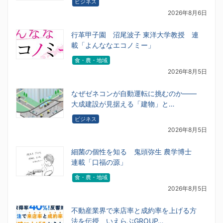
ビジネス
2026年8月6日
行革甲子園 沼尾波子 東洋大学教授 連
載「よんななエコノミー」
食・農・地域
2026年8月5日
なぜゼネコンが自動運転に挑むのか――
大成建設が見据える「建物」と…
ビジネス
2026年8月5日
細菌の個性を知る 鬼頭弥生 農学博士
連載「口福の源」
食・農・地域
2026年8月5日
不動産業界で来店率と成約率を上げる方
法を伝授 いえらぶGROUP…