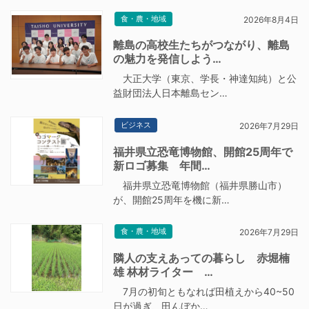
食・農・地域
2026年8月4日
離島の高校生たちがつながり、離島
の魅力を発信しよう…
大正大学（東京、学長・神達知純）と公
益財団法人日本離島セン…
ビジネス
2026年7月29日
福井県立恐竜博物館、開館25周年で
新ロゴ募集 年間…
福井県立恐竜博物館（福井県勝山市）
が、開館25周年を機に新…
食・農・地域
2026年7月29日
隣人の支えあっての暮らし 赤堀楠
雄 林材ライター …
7月の初旬ともなれば田植えから40~50
日が過ぎ、田んぼか…