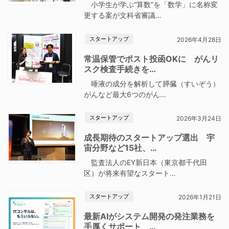
小学生が学ぶ“算数”を「数学」に名称変
更する案が文科省審議…
スタートアップ
2026年4月28日
常温保管でポスト投函OKに がんリ
スク検査手続きを…
唾液の成分を解析して膵臓（すいぞう）
がんなど最大6つのがん…
スタートアップ
2026年3月24日
成長期待のスタートアップ選出 宇
宙分野など15社、…
監査法人のEY新日本（東京都千代田
区）が将来有望なスタート…
スタートアップ
2026年1月21日
最新AIがシステム開発の発注業務を
手厚くサポート …