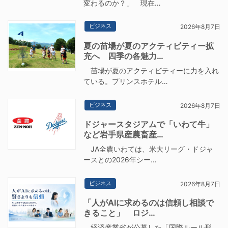
変わるのか？」 現在…
ビジネス
2026年8月7日
夏の苗場が夏のアクティビティー拡
充へ 四季の各魅力…
苗場が夏のアクティビティーに力を入れ
ている。プリンスホテル…
ビジネス
2026年8月7日
ドジャースタジアムで「いわて牛」
など岩手県産農畜産…
JA全農いわては、米大リーグ・ドジャ
ースとの2026年シー…
ビジネス
2026年8月7日
「人がAIに求めるのは信頼し相談で
きること」 ロジ…
経済産業省が公募した「国際ルール形