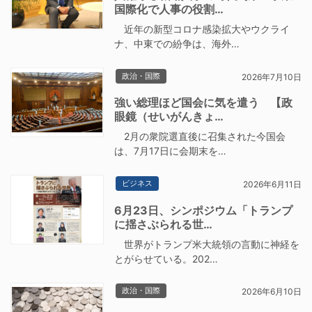
国際化で人事の役割…
近年の新型コロナ感染拡大やウクライ
ナ、中東での紛争は、海外…
政治・国際
2026年7月10日
強い総理ほど国会に気を遣う 【政
眼鏡（せいがんきょ…
2月の衆院選直後に召集された今国会
は、7月17日に会期末を…
ビジネス
2026年6月11日
6月23日、シンポジウム「トランプ
に揺さぶられる世…
世界がトランプ米大統領の言動に神経を
とがらせている。202…
政治・国際
2026年6月10日