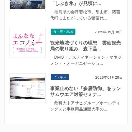
「しぶき氷」が見頃に…
福島県の会津若松市、郡山市、猪苗
代町にまたがっている猪苗代…
食・農・地域
2025年09月08日
観光地域づくりの理想 雲仙観光
局の取り組み 森下晶…
DMO（デスティネーション・マネジ
メント・オーガニゼーショ…
ビジネス
2026年01月29日
事業止めない「多層防御」をラン
サムウエア対策セミナ…
飲料大手アサヒグループホールディ
ングスと事務用品通販大手の…