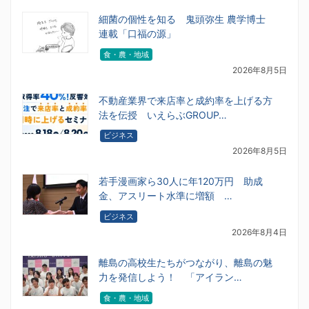
細菌の個性を知る 鬼頭弥生 農学博士
連載「口福の源」
食・農・地域
2026年8月5日
不動産業界で来店率と成約率を上げる方
法を伝授 いえらぶGROUP…
ビジネス
2026年8月5日
若手漫画家ら30人に年120万円 助成
金、アスリート水準に増額 …
ビジネス
2026年8月4日
離島の高校生たちがつながり、離島の魅
力を発信しよう！ 「アイラン…
食・農・地域