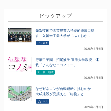
ピックアップ
先端技術で園芸農業の持続的発展目指
す 久留米工業大学が「ふくおか…
ビジネス
2026年8月6日
行革甲子園 沼尾波子 東洋大学教授 連
載「よんななエコノミー」
食・農・地域
2026年8月5日
なぜゼネコンが自動運転に挑むのか――
大成建設が見据える「建物」と…
ビジネス
2026年8月5日