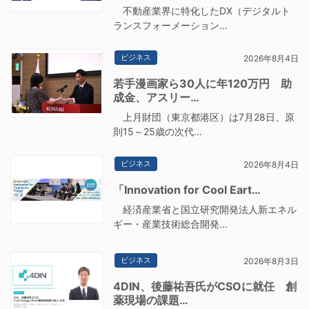
不動産業界に特化したDX（デジタルト
ランスフォーメーション…
ビジネス
2026年8月4日
若手漫画家ら30人に年120万円 助
成金、アスリー…
上月財団（東京都港区）は7月28日、原
則15～25歳の次代…
ビジネス
2026年8月4日
「Innovation for Cool Eart…
経済産業省と国立研究開発法人新エネル
ギー・産業技術総合開発…
ビジネス
2026年8月3日
4DIN、後藤祐吾氏がCSOに就任 創
薬現場の課題…