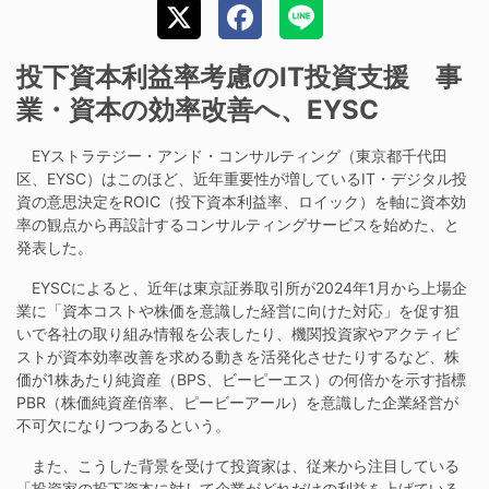
投下資本利益率考慮のIT投資支援 事
業・資本の効率改善へ、EYSC
EYストラテジー・アンド・コンサルティング（東京都千代田
区、EYSC）はこのほど、近年重要性が増しているIT・デジタル投
資の意思決定をROIC（投下資本利益率、ロイック）を軸に資本効
率の観点から再設計するコンサルティングサービスを始めた、と
発表した。
EYSCによると、近年は東京証券取引所が2024年1月から上場企
業に「資本コストや株価を意識した経営に向けた対応」を促す狙
いで各社の取り組み情報を公表したり、機関投資家やアクティビ
ストが資本効率改善を求める動きを活発化させたりするなど、株
価が1株あたり純資産（BPS、ビーピーエス）の何倍かを示す指標
PBR（株価純資産倍率、ピービーアール）を意識した企業経営が
不可欠になりつつあるという。
また、こうした背景を受けて投資家は、従来から注目している
「投資家の投下資本に対して企業がどれだけの利益を上げている