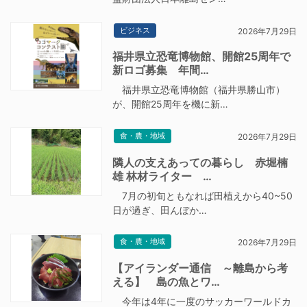
ビジネス
2026年7月29日
福井県立恐竜博物館、開館25周年で
新ロゴ募集 年間…
福井県立恐竜博物館（福井県勝山市）
が、開館25周年を機に新…
食・農・地域
2026年7月29日
隣人の支えあっての暮らし 赤堀楠
雄 林材ライター …
7月の初旬ともなれば田植えから40~50
日が過ぎ、田んぼか…
食・農・地域
2026年7月29日
【アイランダー通信 ～離島から考
える】 島の魚とワ…
今年は4年に一度のサッカーワールドカ