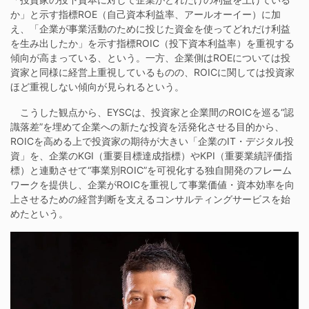
か」と示す指標ROE（自己資本利益率、アールオーイー）に加
え、「企業が事業活動のために投じた資金を使ってどれだけ利益
を生み出したか」を示す指標ROIC（投下資本利益率）を重視する
傾向が高まっている、という。一方、企業側はROEについては投
資家と同様に経営上重視しているものの、ROICに関しては投資家
ほど重視しない傾向が見られるという。
こうした観点から、EYSCは、投資家と企業間のROICを巡る“認
識落差”を埋めて企業への新たな投資を活発化させる目的から、
ROICを高める上で投資家の期待が大きい「企業のIT・デジタル投
資」を、企業のKGI（重要目標達成指標）やKPI（重要業績評価指
標）と連動させて“事業別ROIC”を可視化する独自開発のフレーム
ワークを提供し、企業がROICを重視して事業価値・資本効率を向
上させるための経営判断を支えるコンサルティングサービスを始
めたという。