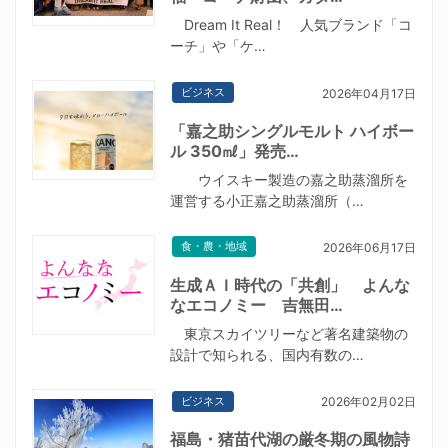
Dream It Real！ 人気ブランド「コ
ーチ」や「ケ…
ビジネス
2026年04月17日
「嘉之助シングルモルト ハイボー
ル 350㎖」発売…
ウイスキー製造の嘉之助蒸溜所を
運営する小正嘉之助蒸溜所（…
食・農・地域
2026年06月17日
生成ＡＩ時代の「共創」 よんな
なエコノミー 吉無田…
東京スカイツリーなど著名建築物の
設計で知られる、国内有数の…
ビジネス
2026年02月02日
福島・猪苗代湖の厳冬期の風物詩