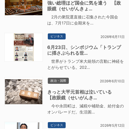
強い総理ほど国会に気を遣う 【政
眼鏡（せいがんきょ…
2月の衆院選直後に召集された今国会
は、7月17日に会期末を…
ビジネス
2026年6月11日
6月23日、シンポジウム「トランプ
に揺さぶられる世…
世界がトランプ米大統領の言動に神経を
とがらせている。202…
政治・国際
2026年6月10日
きっと大平元首相は泣いている
【政眼鏡（せいがんき…
今や永田町は、減税や補助金、給付金の
オンパレードだ。生活困…
ビジネス
2026年5月12日