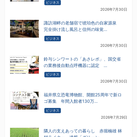
ビジネス
2026年7月30日
諏訪湖畔の老舗宿で琥珀色の自家源泉
完全掛け流し風呂と信州の味覚…
ビジネス
2026年7月30日
鈴与シンワートの「あさレポ」、国交省
の業務後自動点呼機器に認定 …
ビジネス
2026年7月30日
福井県立恐竜博物館、開館25周年で新ロ
ゴ募集 年間入館者130万…
ビジネス
2026年7月29日
隣人の支えあっての暮らし 赤堀楠雄 林