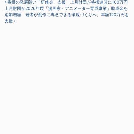
投稿ナビゲーション
将棋の発展願い「研修会」支援 上月財団が将棋連盟に100万円
上月財団が2026年度「漫画家・アニメーター育成事業」助成金を
追加増額 若者が創作に専念できる環境づくりへ、年額120万円を
支援