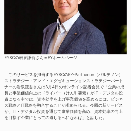
EYSCの岩泉謙吾さん＝EYホームページ
このサービスを担当するEYSCのEY-Parthenon（パルテノン）
ストラテジー・アンド・エグゼキューションストラテジーパート
ナーの岩泉謙吾さんは3月4日のオンライン記者会見で「企業の成
長と事業価値向上のドライバー（けん引要素）がIT・デジタル投
資になる中では、資本効率を上げ事業価値を高めるには、ビジネ
ス戦略とIT戦略を融合することが求められる。今回の新サービス
が、IT・デジタル投資を通じて事業価値を高め、資本効率の向上
を目指す企業にとっての道しるべになれば」と話した。