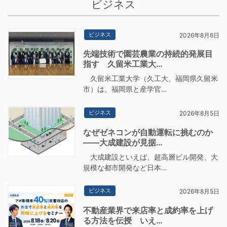
ビジネス
ビジネス
2026年8月6日
先端技術で園芸農業の持続的発展目
指す 久留米工業大…
久留米工業大学（久工大、福岡県久留米
市）は、福岡県と産学官…
ビジネス
2026年8月5日
なぜゼネコンが自動運転に挑むのか
――大成建設が見据…
大成建設といえば、超高層ビル開発、大
規模な都市開発など日本…
ビジネス
2026年8月5日
不動産業界で来店率と成約率を上げ
る方法を伝授 いえ…