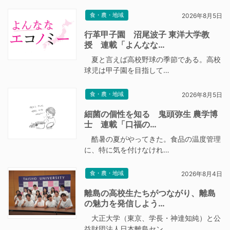
食・農・地域
2026年8月5日
行革甲子園 沼尾波子 東洋大学教
授 連載「よんなな…
夏と言えば高校野球の季節である。高校
球児は甲子園を目指して…
食・農・地域
2026年8月5日
細菌の個性を知る 鬼頭弥生 農学博
士 連載「口福の…
酷暑の夏がやってきた。食品の温度管理
に、特に気を付けなけれ…
食・農・地域
2026年8月4日
離島の高校生たちがつながり、離島
の魅力を発信しよう…
大正大学（東京、学長・神達知純）と公
益財団法人日本離島セン…