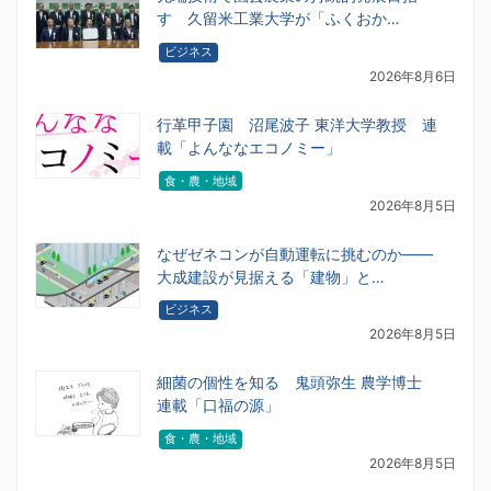
す 久留米工業大学が「ふくおか…
ビジネス
2026年8月6日
行革甲子園 沼尾波子 東洋大学教授 連
載「よんななエコノミー」
食・農・地域
2026年8月5日
なぜゼネコンが自動運転に挑むのか――
大成建設が見据える「建物」と…
ビジネス
2026年8月5日
細菌の個性を知る 鬼頭弥生 農学博士
連載「口福の源」
食・農・地域
2026年8月5日