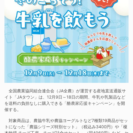
全国農業協同組合連合会（JA全農）が運営する産地直送通販サ
イト「JAタウン」は、12月9日～18日の期間、牛乳や乳製品など
を送料の負担なしに購入できる
「酪農家応援キャンペーン」
を開
催する。
対象商品は、農協牛乳や農協ヨーグルトなど7種類19商品がセッ
トになった「農協シリーズ特別セット」（税込み3400円）や「榎
本牧場 チーズ工房 チーズ詰合せセット」（同4060円）など、セ