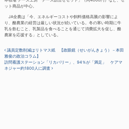
ット商品が中心。
JA全農は「今、エネルギーコストや飼料価格高騰の影響によ
り、酪農業の経営は厳しい状況が続いている。冬の寒い時期に牛
乳を飲むこと、乳製品を食べることを通じて消費拡大を促し、酪
農家を応援する」としている。
投稿ナビゲーション
議員定数削減はリトマス紙 【政眼鏡（せいがんきょう）－本田
雅俊の政治コラム】
訪問看護ステーション「リカバリー」、94％が「満足」 ケアマ
ネジャー約1800人に調査