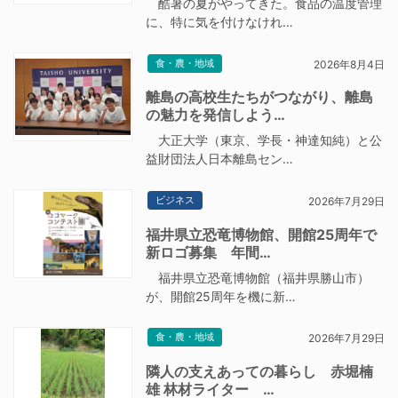
酷暑の夏がやってきた。食品の温度管理
に、特に気を付けなけれ…
食・農・地域
2026年8月4日
離島の高校生たちがつながり、離島
の魅力を発信しよう…
大正大学（東京、学長・神達知純）と公
益財団法人日本離島セン…
ビジネス
2026年7月29日
福井県立恐竜博物館、開館25周年で
新ロゴ募集 年間…
福井県立恐竜博物館（福井県勝山市）
が、開館25周年を機に新…
食・農・地域
2026年7月29日
隣人の支えあっての暮らし 赤堀楠
雄 林材ライター …