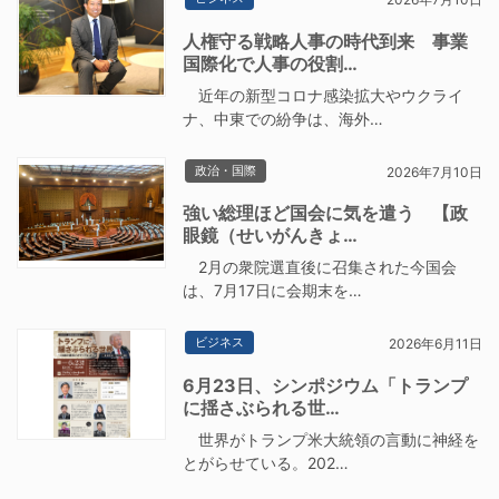
人権守る戦略人事の時代到来 事業
国際化で人事の役割…
近年の新型コロナ感染拡大やウクライ
ナ、中東での紛争は、海外…
政治・国際
2026年7月10日
強い総理ほど国会に気を遣う 【政
眼鏡（せいがんきょ…
2月の衆院選直後に召集された今国会
は、7月17日に会期末を…
ビジネス
2026年6月11日
6月23日、シンポジウム「トランプ
に揺さぶられる世…
世界がトランプ米大統領の言動に神経を
とがらせている。202…