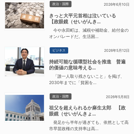
政治・国際
2026年6月10日
きっと大平元首相は泣いている
【政眼鏡（せいがんき…
今や永田町は、減税や補助金、給付金の
オンパレードだ。生活困…
ビジネス
2026年5月12日
持続可能な循環型社会を推進 普遍
的価値の意味考える…
「誰一人取り残さないこと」を掲げ、
2030年までに「貧困を…
政治・国際
2026年5月8日
祖父を超えられるか麻生太郎 【政
眼鏡（せいがんきょ…
発足から半年が過ぎても、依然として高
市早苗政権の支持率は高…