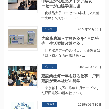
中学生が化粧品アイデア発表 コ
ーセーが山脇学園に協…
化粧品大手コーセーの本社（東京都
中央区）で1月27日、デー…
ビジネス
2024年03月06日
内臓脂肪減らす飲み薬を4月に発
売 生活習慣改善や薬…
世界肥満デーの3月4日、大正製薬は
「日本初となる内臓脂肪・…
ビジネス
2025年08月26日
建設業は何十年も残る仕事 戸田
建設が新本社ビル見学…
東京都中央区に昨年11月オープンし
た戸田建設の新本社ビルで…
ビジネス
2025年09月30日