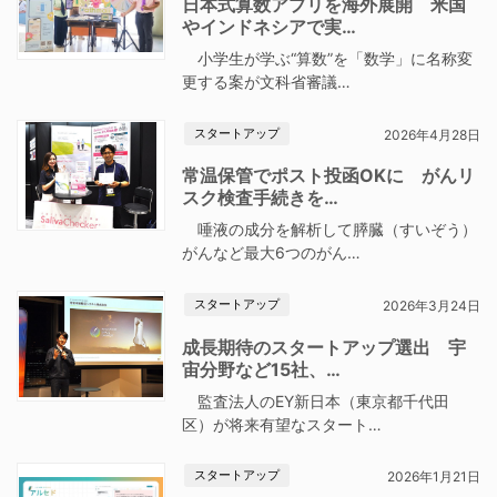
日本式算数アプリを海外展開 米国
やインドネシアで実…
小学生が学ぶ“算数”を「数学」に名称変
更する案が文科省審議…
スタートアップ
2026年4月28日
常温保管でポスト投函OKに がんリ
スク検査手続きを…
唾液の成分を解析して膵臓（すいぞう）
がんなど最大6つのがん…
スタートアップ
2026年3月24日
成長期待のスタートアップ選出 宇
宙分野など15社、…
監査法人のEY新日本（東京都千代田
区）が将来有望なスタート…
スタートアップ
2026年1月21日