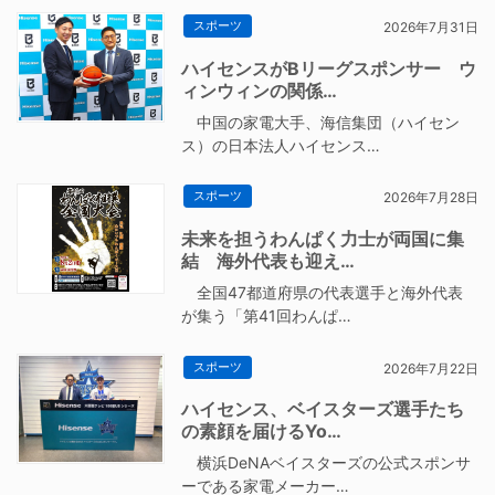
スポーツ
2026年7月31日
ハイセンスがBリーグスポンサー ウ
ィンウィンの関係…
中国の家電大手、海信集団（ハイセン
ス）の日本法人ハイセンス…
スポーツ
2026年7月28日
未来を担うわんぱく力士が両国に集
結 海外代表も迎え…
全国47都道府県の代表選手と海外代表
が集う「第41回わんぱ…
スポーツ
2026年7月22日
ハイセンス、ベイスターズ選手たち
の素顔を届けるYo…
横浜DeNAベイスターズの公式スポンサ
ーである家電メーカー…