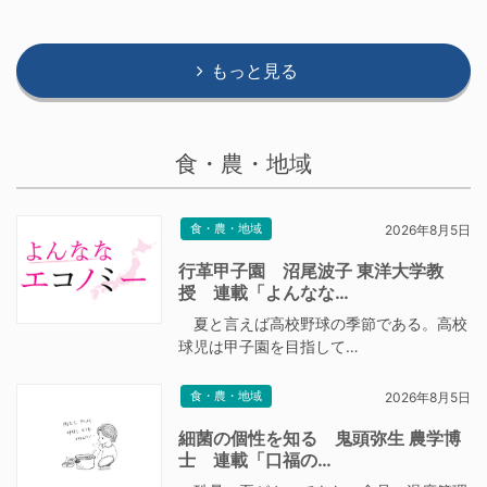
もっと見る
食・農・地域
食・農・地域
2026年8月5日
行革甲子園 沼尾波子 東洋大学教
授 連載「よんなな…
夏と言えば高校野球の季節である。高校
球児は甲子園を目指して…
食・農・地域
2026年8月5日
細菌の個性を知る 鬼頭弥生 農学博
士 連載「口福の…