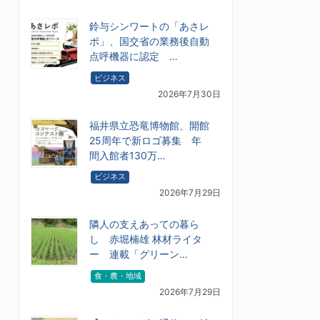
鈴与シンワートの「あさレ
ポ」、国交省の業務後自動
点呼機器に認定 …
ビジネス
2026年7月30日
福井県立恐竜博物館、開館
25周年で新ロゴ募集 年
間入館者130万…
ビジネス
2026年7月29日
隣人の支えあっての暮ら
し 赤堀楠雄 林材ライタ
ー 連載「グリーン…
食・農・地域
2026年7月29日