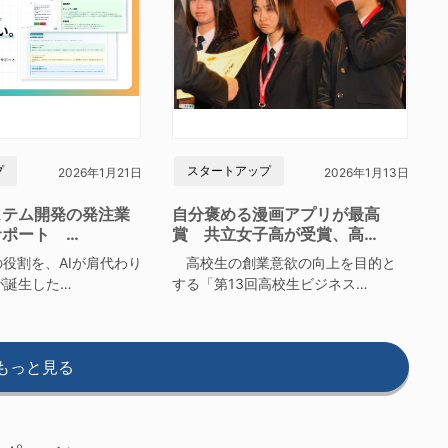
プ
スタートアップ
2026年1月21日
2026年1月13日
ステム開発の発注業
自分褒める漫画アプリが最高
サポート …
賞 共立女子高が受賞、高…
役割を、AIが肩代わり
高校生の創業意欲の向上を目的と
が誕生した…
する「第13回高校生ビジネス…
もっと見る