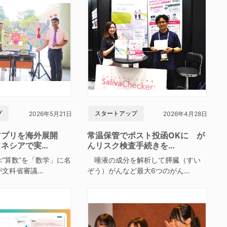
プ
スタートアップ
2026年5月21日
2026年4月28日
アプリを海外展開
常温保管でポスト投函OKに が
ドネシアで実…
んリスク検査手続きを…
“算数”を「数学」に名
唾液の成分を解析して膵臓（すい
が文科省審議…
ぞう）がんなど最大6つのがん…