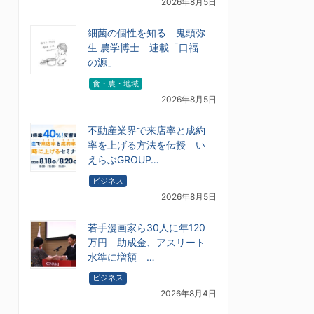
2026年8月5日
細菌の個性を知る 鬼頭弥
生 農学博士 連載「口福
の源」
食・農・地域
2026年8月5日
不動産業界で来店率と成約
率を上げる方法を伝授 い
えらぶGROUP…
ビジネス
2026年8月5日
若手漫画家ら30人に年120
万円 助成金、アスリート
水準に増額 …
ビジネス
2026年8月4日