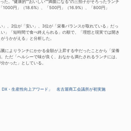
った。“健康的”“おいしい”“満腹になる”の三拍子がそろったランチ
00円」（18.6%）、「500円」（16.9%）、「800円」
い」、2位が「安い」、3位が「栄養バランスが取れている」だっ
しい」「短時間で食べ終えられる」の順で、「理想と現実では開き
とがうかがえる」と分析した。
騰によりランチにかかる金額が上昇する中だったことから「栄養
摘。ただ「ヘルシーで味が良く、おなかも満たされるランチには、
が分かった」としている。
A DX・生産性向上アワード」 名古屋商工会議所が初実施