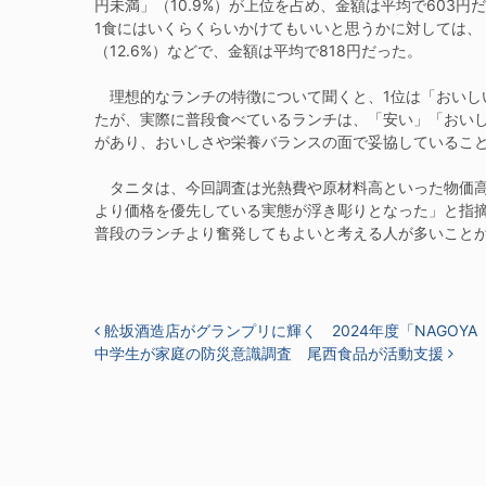
円未満」（10.9%）が上位を占め、金額は平均で603円だ
1食にはいくらくらいかけてもいいと思うかに対しては、「10
（12.6%）などで、金額は平均で818円だった。
理想的なランチの特徴について聞くと、1位は「おいし
たが、実際に普段食べているランチは、「安い」「おい
があり、おいしさや栄養バランスの面で妥協しているこ
タニタは、今回調査は光熱費や原材料高といった物価高
より価格を優先している実態が浮き彫りとなった」と指
普段のランチより奮発してもよいと考える人が多いこと
投稿ナビゲーション
舩坂酒造店がグランプリに輝く 2024年度「NAGOY
中学生が家庭の防災意識調査 尾西食品が活動支援