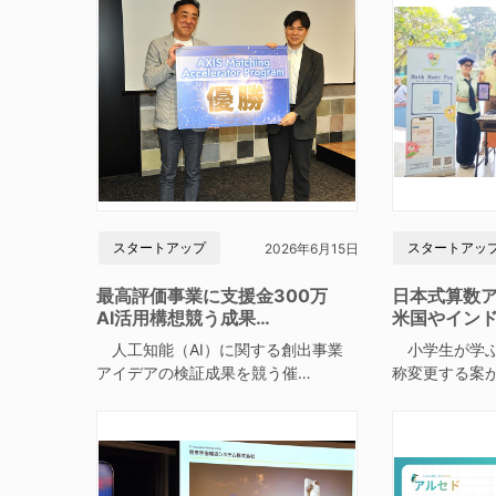
スタートアップ
スタートアッ
2026年6月15日
最高評価事業に支援金300万
日本式算数
AI活用構想競う成果…
米国やイン
人工知能（AI）に関する創出事業
小学生が学ぶ
アイデアの検証成果を競う催…
称変更する案