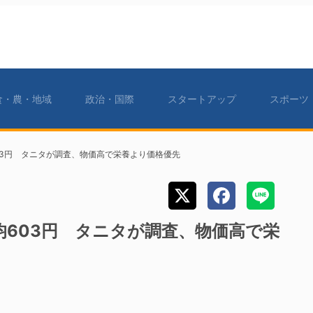
食・農・地域
政治・国際
スタートアップ
スポーツ
03円 タニタが調査、物価高で栄養より価格優先
603円 タニタが調査、物価高で栄