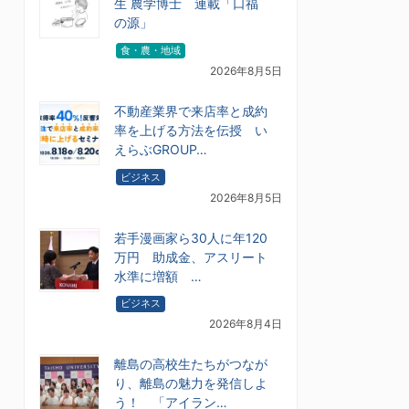
生 農学博士 連載「口福
の源」
食・農・地域
2026年8月5日
不動産業界で来店率と成約
率を上げる方法を伝授 い
えらぶGROUP…
ビジネス
2026年8月5日
若手漫画家ら30人に年120
万円 助成金、アスリート
水準に増額 …
ビジネス
2026年8月4日
離島の高校生たちがつなが
り、離島の魅力を発信しよ
う！ 「アイラン…