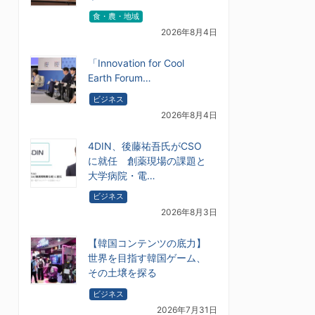
食・農・地域
2026年8月4日
「Innovation for Cool
Earth Forum…
ビジネス
2026年8月4日
4DIN、後藤祐吾氏がCSO
に就任 創薬現場の課題と
大学病院・電…
ビジネス
2026年8月3日
【韓国コンテンツの底力】
世界を目指す韓国ゲーム、
その土壌を探る
ビジネス
2026年7月31日