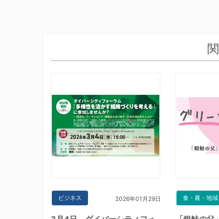
関
ビジネス
食・農・地域
2026年01月29日
3月4日、ダイバーシティフォ
「銀鮭の父