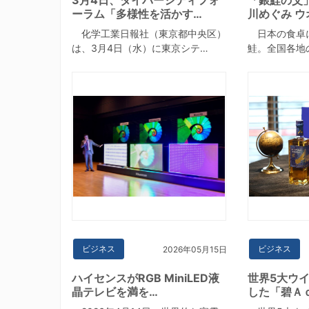
ーラム「多様性を活かす…
川めぐみ ウ
化学工業日報社（東京都中央区）
日本の食卓
は、3月4日（水）に東京シテ…
鮭。全国各地
ビジネス
ビジネス
2026年05月15日
ハイセンスがRGB MiniLED液
世界5大ウ
晶テレビを満を…
した「碧Ａ