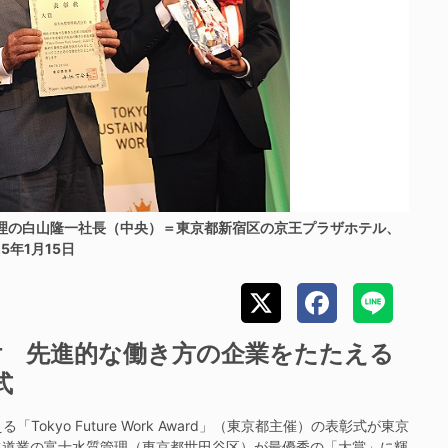
た富士水質管理の白山隆一社長（中央）＝東京都新宿区の京王プラザホテル、
25年1月15日
付 先進的な働き方の企業をたたえる
式
yo Future Work Award」（東京都主催）の表彰式が東京
水道業の富士水質管理（東京都世田谷区）が最優秀の「大賞」に輝