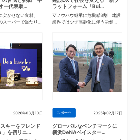
オー代表取…
ラットフォーム「Bui…
に欠かせない食材、
▽ノウハウ継承に危機感8割 建設
のスーパーで当たり…
業界では少子高齢化に伴う労働…
スポーツ
2026年03月10日
2025年02月17日
イスキーをブレンド
グローバルなベンチマークに
ｏ」を初リニ…
横浜DeNAベイスター…