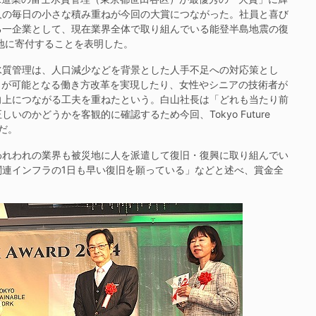
人の毎日の小さな積み重ねが今回の大賞につながった。社員と喜び
る一企業として、現在業界全体で取り組んでいる能登半島地震の復
地に寄付することを表明した。
質管理は、人口減少などを背景とした人手不足への対応策とし
」が可能となる働き方改革を実現したり、女性やシニアの技術者が
向上につながる工夫を重ねたという。白山社長は「どれも当たり前
のかどうかを客観的に確認するため今回、Tokyo Future
んだ。
れわれの業界も被災地に人を派遣して復旧・復興に取り組んでい
連インフラの1日も早い復旧を願っている」などと述べ、賞金全