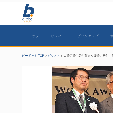
トップ
ビジネス
ピックアップ
ビードット TOP
>
ビジネス
>
大賞受賞企業が賞金を能登に寄付 先進的な