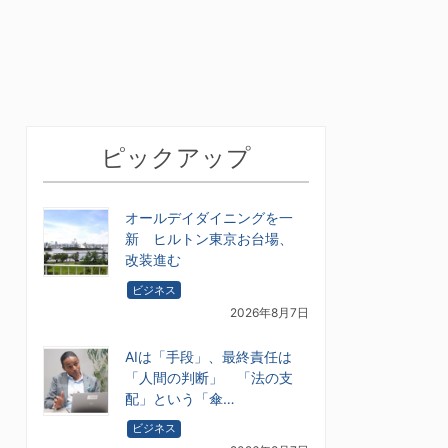
ピックアップ
オールデイダイニングを一
新 ヒルトン東京お台場、
改装進む
ビジネス
2026年8月7日
AIは「手段」、最終責任は
「人間の判断」 「法の支
配」という「傘…
ビジネス