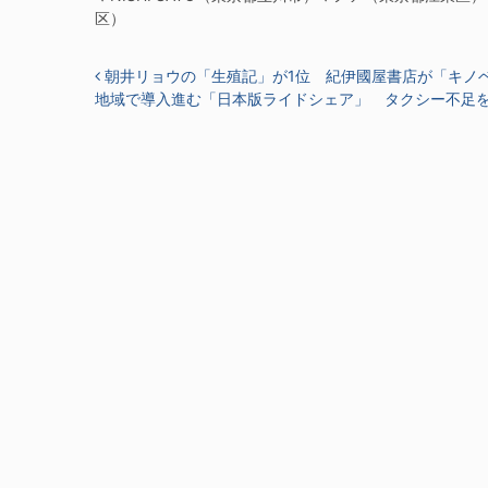
区）
投稿ナビゲーション
朝井リョウの「生殖記」が1位 紀伊國屋書店が「キノベ
地域で導入進む「日本版ライドシェア」 タクシー不足