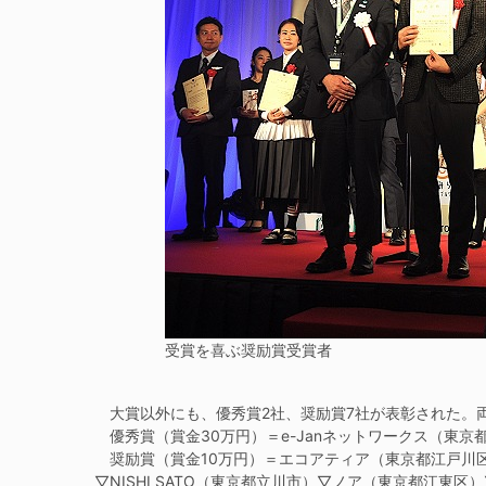
受賞を喜ぶ奨励賞受賞者
大賞以外にも、優秀賞2社、奨励賞7社が表彰された。
優秀賞（賞金30万円）＝e-Janネットワークス（東京都千代
奨励賞（賞金10万円）＝エコアティア（東京都江戸川区
▽NISHI SATO（東京都立川市）▽ノア（東京都江