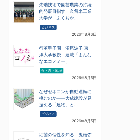
先端技術で園芸農業の持続
的発展目指す 久留米工業
大学が「ふくおか…
ビジネス
2026年8月6日
行革甲子園 沼尾波子 東
洋大学教授 連載「よんな
なエコノミー」
食・農・地域
2026年8月5日
なぜゼネコンが自動運転に
挑むのか――大成建設が見
据える「建物」と…
ビジネス
2026年8月5日
細菌の個性を知る 鬼頭弥