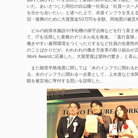
いた。あいさつした同社の白山隆一社長は「社員一人一
を分かち合いたい」と述べた上で、水道インフラを支え
旧・復興のために大賞賞金50万円を全額、同地震の被災
ビルの給排水施設や浄化槽の保守点検などを行う富士水
て、ITを活用した業務のデジタル化を推進。「直行直帰
働きやすい雇用環境をつくったりするなど社員の生産性
のことばかりだが、われわれの働き方改革の取り組みが正しい
Work Awardに応募した。大賞受賞は望外の驚き」と喜
また能登半島地震に関しては「水のインフラに関わるわ
る。水のインフラに関わる一企業として、上水道など水関
額を被災地に寄付する思いを説明した。