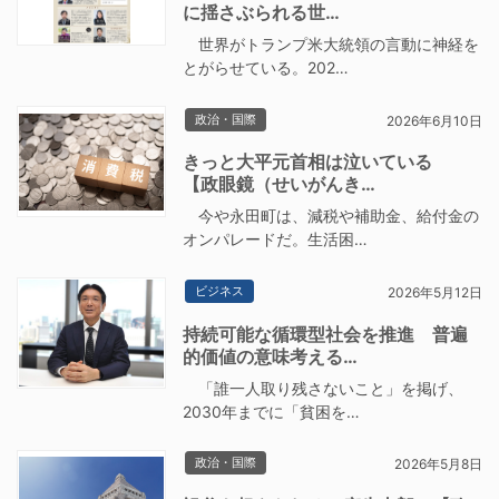
に揺さぶられる世…
世界がトランプ米大統領の言動に神経を
とがらせている。202…
政治・国際
2026年6月10日
きっと大平元首相は泣いている
【政眼鏡（せいがんき…
今や永田町は、減税や補助金、給付金の
オンパレードだ。生活困…
ビジネス
2026年5月12日
持続可能な循環型社会を推進 普遍
的価値の意味考える…
「誰一人取り残さないこと」を掲げ、
2030年までに「貧困を…
政治・国際
2026年5月8日