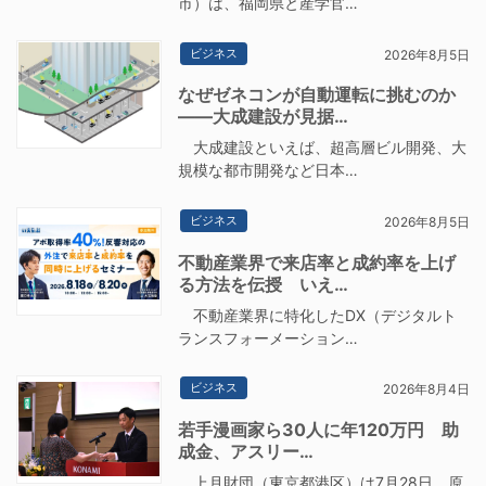
市）は、福岡県と産学官…
ビジネス
2026年8月5日
なぜゼネコンが自動運転に挑むのか
――大成建設が見据…
大成建設といえば、超高層ビル開発、大
規模な都市開発など日本…
ビジネス
2026年8月5日
不動産業界で来店率と成約率を上げ
る方法を伝授 いえ…
不動産業界に特化したDX（デジタルト
ランスフォーメーション…
ビジネス
2026年8月4日
若手漫画家ら30人に年120万円 助
成金、アスリー…
上月財団（東京都港区）は7月28日、原