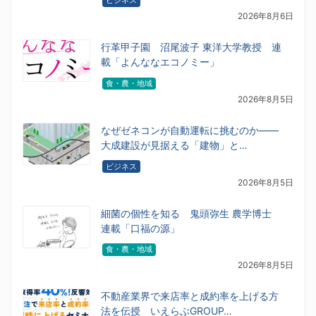
ビジネス
2026年8月6日
行革甲子園 沼尾波子 東洋大学教授 連
載「よんななエコノミー」
食・農・地域
2026年8月5日
なぜゼネコンが自動運転に挑むのか――
大成建設が見据える「建物」と…
ビジネス
2026年8月5日
細菌の個性を知る 鬼頭弥生 農学博士
連載「口福の源」
食・農・地域
2026年8月5日
不動産業界で来店率と成約率を上げる方
法を伝授 いえらぶGROUP…