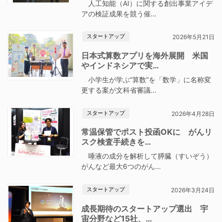
人工知能（AI）に関する創出事業アイデ
アの検証成果を競う催…
スタートアップ
2026年5月21日
日本式算数アプリを海外展開 米国
やインドネシアで実…
小学生が学ぶ“算数”を「数学」に名称変
更する案が文科省審議…
スタートアップ
2026年4月28日
常温保管でポスト投函OKに がんリ
スク検査手続きを…
唾液の成分を解析して膵臓（すいぞう）
がんなど最大6つのがん…
スタートアップ
2026年3月24日
成長期待のスタートアップ選出 宇
宙分野など15社、…