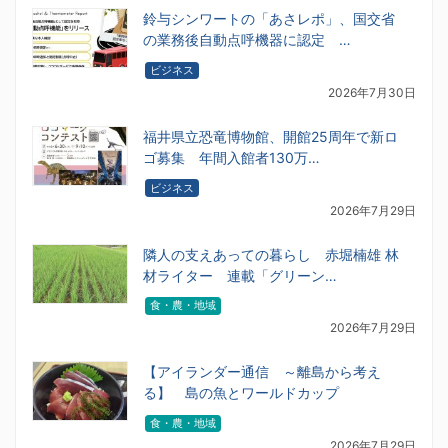
鈴与シンワートの「あさレポ」、国交省
の業務後自動点呼機器に認定 …
ビジネス
2026年7月30日
福井県立恐竜博物館、開館25周年で新ロ
ゴ募集 年間入館者130万…
ビジネス
2026年7月29日
隣人の支えあっての暮らし 赤堀楠雄 林
材ライター 連載「グリーン…
食・農・地域
2026年7月29日
【アイランダー通信 ～離島から考え
る】 島の魚とワールドカップ
食・農・地域
2026年7月29日