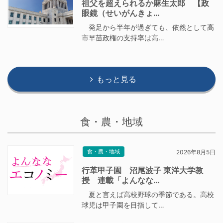
祖父を超えられるか麻生太郎 【政
眼鏡（せいがんきょ…
発足から半年が過ぎても、依然として高
市早苗政権の支持率は高…
もっと見る
食・農・地域
食・農・地域
2026年8月5日
行革甲子園 沼尾波子 東洋大学教
授 連載「よんなな…
夏と言えば高校野球の季節である。高校
球児は甲子園を目指して…