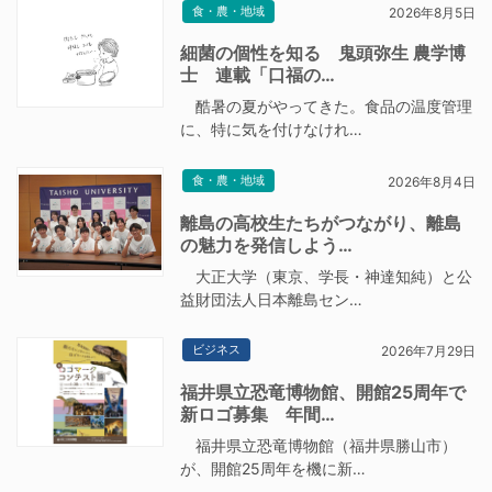
食・農・地域
2026年8月5日
細菌の個性を知る 鬼頭弥生 農学博
士 連載「口福の…
酷暑の夏がやってきた。食品の温度管理
に、特に気を付けなけれ…
食・農・地域
2026年8月4日
離島の高校生たちがつながり、離島
の魅力を発信しよう…
大正大学（東京、学長・神達知純）と公
益財団法人日本離島セン…
ビジネス
2026年7月29日
福井県立恐竜博物館、開館25周年で
新ロゴ募集 年間…
福井県立恐竜博物館（福井県勝山市）
が、開館25周年を機に新…