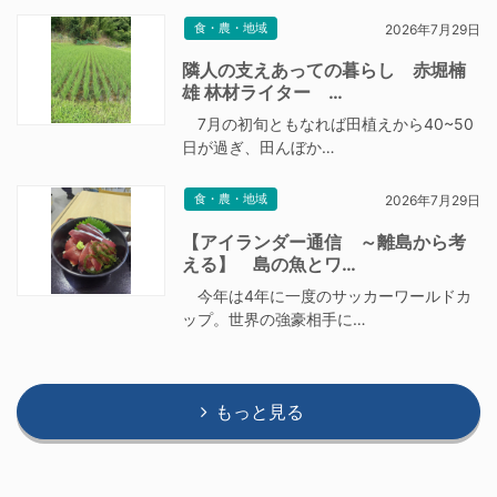
食・農・地域
2026年7月29日
隣人の支えあっての暮らし 赤堀楠
雄 林材ライター …
7月の初旬ともなれば田植えから40~50
日が過ぎ、田んぼか…
食・農・地域
2026年7月29日
【アイランダー通信 ～離島から考
える】 島の魚とワ…
今年は4年に一度のサッカーワールドカ
ップ。世界の強豪相手に…
もっと見る