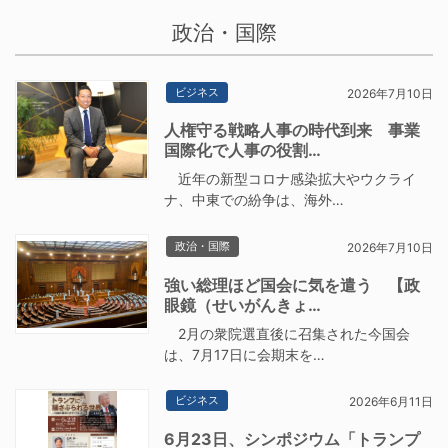
政治・国際
ビジネス
2026年7月10日
人権守る戦略人事の時代到来 事業
国際化で人事の役割…
近年の新型コロナ感染拡大やウクライ
ナ、中東での紛争は、海外…
政治・国際
2026年7月10日
強い総理ほど国会に気を遣う 【政
眼鏡（せいがんきょ…
2月の衆院選直後に召集された今国会
は、7月17日に会期末を…
ビジネス
2026年6月11日
6月23日、シンポジウム「トランプ