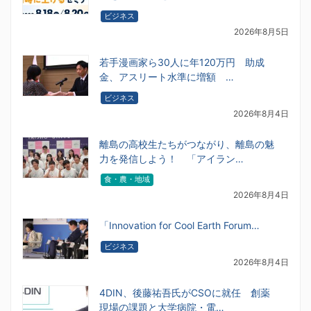
ビジネス
2026年8月5日
若手漫画家ら30人に年120万円 助成
金、アスリート水準に増額 …
ビジネス
2026年8月4日
離島の高校生たちがつながり、離島の魅
力を発信しよう！ 「アイラン…
食・農・地域
2026年8月4日
「Innovation for Cool Earth Forum…
ビジネス
2026年8月4日
4DIN、後藤祐吾氏がCSOに就任 創薬
現場の課題と大学病院・電…