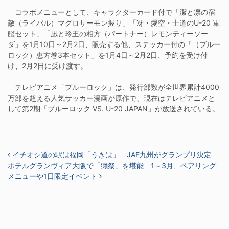
コラボメニューとして、キャラクターカード付で「潔と凛の宿
敵（ライバル）マグロサーモン握り」「冴・愛空・士道のU-20 軍
艦セット」「凪と玲王の相方（パートナー）レモンティーソー
ダ」を1月10日～2月2日、販売する他、ステッカー付の「（ブルー
ロック）恵方巻3本セット」を1月4日～2月2日、予約を受け付
け、2月2日に受け渡す。
テレビアニメ「ブルーロック」は、発行部数が全世界累計4000
万部を超える人気サッカー漫画が原作で、現在はテレビアニメと
して第2期「ブルーロック VS. U-20 JAPAN」が放送されている。
投稿ナビゲーション
イチオシ道の駅は福岡「うきは」 JAF九州がグランプリ決定
ホテルグランヴィア大阪で「獺祭」を堪能 1～3月、ペアリング
メニューや1日限定イベント