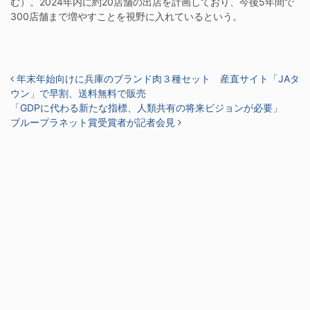
む）。2024年内に約20店舗の出店を計画しており、今後5年間で
300店舗まで増やすことを視野に入れているという。
投稿ナビゲーション
年末年始向けに兵庫のブランド肉３種セット 産直サイト「JAタ
ウン」で早割、送料無料で販売
「GDPに代わる新たな指標、人類共有の将来ビジョンが必要」
ブループラネット賞受賞者が記者会見