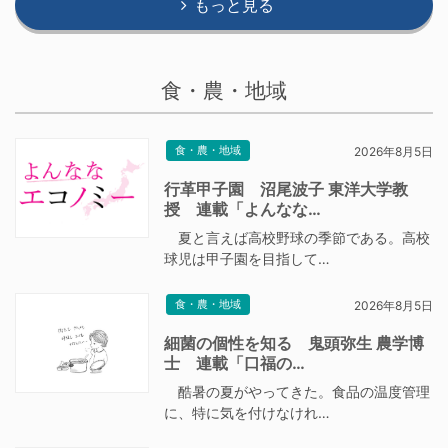
もっと見る
食・農・地域
食・農・地域
2026年8月5日
行革甲子園 沼尾波子 東洋大学教
授 連載「よんなな…
夏と言えば高校野球の季節である。高校
球児は甲子園を目指して…
食・農・地域
2026年8月5日
細菌の個性を知る 鬼頭弥生 農学博
士 連載「口福の…
酷暑の夏がやってきた。食品の温度管理
に、特に気を付けなけれ…