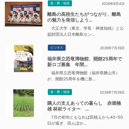
食・農・地域
2026年8月4日
離島の高校生たちがつながり、離島
の魅力を発信しよう…
大正大学（東京、学長・神達知純）と公
益財団法人日本離島セン…
ビジネス
2026年7月29日
福井県立恐竜博物館、開館25周年で
新ロゴ募集 年間…
福井県立恐竜博物館（福井県勝山市）
が、開館25周年を機に新…
食・農・地域
2026年7月29日
隣人の支えあっての暮らし 赤堀楠
雄 林材ライター …
7月の初旬ともなれば田植えから40~50
日が過ぎ、田んぼか…