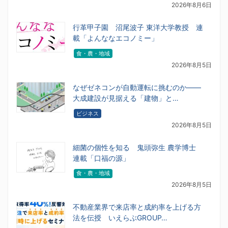
2026年8月6日
行革甲子園 沼尾波子 東洋大学教授 連
載「よんななエコノミー」
食・農・地域
2026年8月5日
なぜゼネコンが自動運転に挑むのか――
大成建設が見据える「建物」と…
ビジネス
2026年8月5日
細菌の個性を知る 鬼頭弥生 農学博士
連載「口福の源」
食・農・地域
2026年8月5日
不動産業界で来店率と成約率を上げる方
法を伝授 いえらぶGROUP…