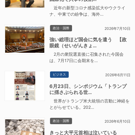
近年の新型コロナ感染拡大やウクライ
ナ、中東での紛争は、海外…
政治・国際
2026年7月10日
強い総理ほど国会に気を遣う 【政
眼鏡（せいがんきょ…
2月の衆院選直後に召集された今国会
は、7月17日に会期末を…
ビジネス
2026年6月11日
6月23日、シンポジウム「トランプ
に揺さぶられる世…
世界がトランプ米大統領の言動に神経を
とがらせている。202…
政治・国際
2026年6月10日
きっと大平元首相は泣いている