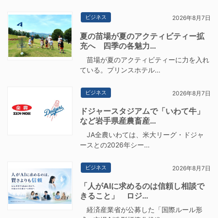
ビジネス
2026年8月7日
夏の苗場が夏のアクティビティー拡
充へ 四季の各魅力…
苗場が夏のアクティビティーに力を入れ
ている。プリンスホテル…
ビジネス
2026年8月7日
ドジャースタジアムで「いわて牛」
など岩手県産農畜産…
JA全農いわては、米大リーグ・ドジャ
ースとの2026年シー…
ビジネス
2026年8月7日
「人がAIに求めるのは信頼し相談で
きること」 ロジ…
経済産業省が公募した「国際ルール形