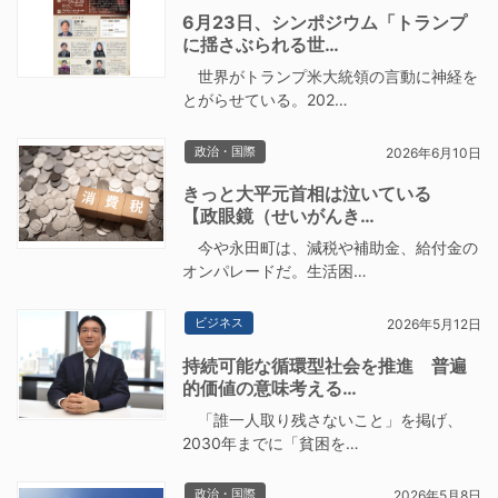
6月23日、シンポジウム「トランプ
に揺さぶられる世…
世界がトランプ米大統領の言動に神経を
とがらせている。202…
政治・国際
2026年6月10日
きっと大平元首相は泣いている
【政眼鏡（せいがんき…
今や永田町は、減税や補助金、給付金の
オンパレードだ。生活困…
ビジネス
2026年5月12日
持続可能な循環型社会を推進 普遍
的価値の意味考える…
「誰一人取り残さないこと」を掲げ、
2030年までに「貧困を…
政治・国際
2026年5月8日