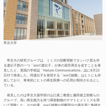
帝京大学
帝京大の研究グループは、ミミズの切断実験でタンパク質を作
る遺伝子群の一つ「soxC遺伝子」が体の器官再生を促すことを発
見したと、英国の学術誌「Nature Communications」誌に8月22
日付で発表した。同遺伝子を発現する「soxC細胞」はヒトにも存
在しており、将来的にヒトの再生医療への応用が期待されるとし
ている。
発見したのは帝京大薬学部の山口真二教授と藤田俊之助教らの
グループ。高い再生能力を持つ環形動物のヤマトヒメミミズを用
いて実験した。その結果、soxC細胞が切断部分の再生芽に集積す