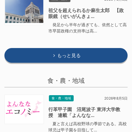
祖父を超えられるか麻生太郎 【政
眼鏡（せいがんきょ…
発足から半年が過ぎても、依然として高
市早苗政権の支持率は高…
もっと見る
食・農・地域
食・農・地域
2026年8月5日
行革甲子園 沼尾波子 東洋大学教
授 連載「よんなな…
夏と言えば高校野球の季節である。高校
球児は甲子園を目指して…