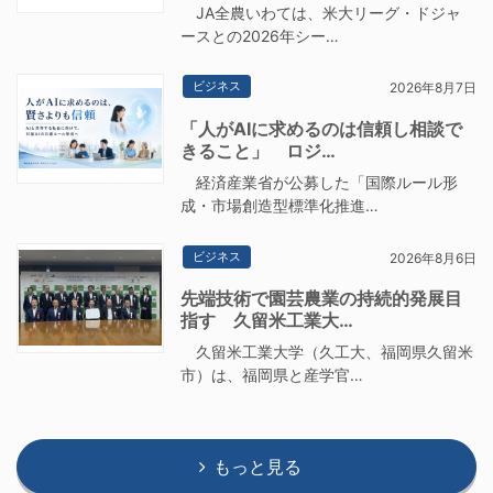
JA全農いわては、米大リーグ・ドジャ
ースとの2026年シー…
ビジネス
2026年8月7日
「人がAIに求めるのは信頼し相談で
きること」 ロジ…
経済産業省が公募した「国際ルール形
成・市場創造型標準化推進…
ビジネス
2026年8月6日
先端技術で園芸農業の持続的発展目
指す 久留米工業大…
久留米工業大学（久工大、福岡県久留米
市）は、福岡県と産学官…
もっと見る