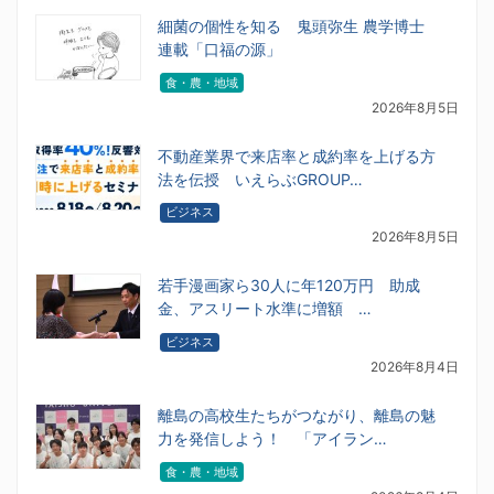
細菌の個性を知る 鬼頭弥生 農学博士
連載「口福の源」
食・農・地域
2026年8月5日
不動産業界で来店率と成約率を上げる方
法を伝授 いえらぶGROUP…
ビジネス
2026年8月5日
若手漫画家ら30人に年120万円 助成
金、アスリート水準に増額 …
ビジネス
2026年8月4日
離島の高校生たちがつながり、離島の魅
力を発信しよう！ 「アイラン…
食・農・地域