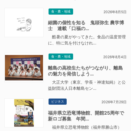
食・農・地域
2026年8月5日
細菌の個性を知る 鬼頭弥生 農学博
士 連載「口福の…
酷暑の夏がやってきた。食品の温度管理
に、特に気を付けなけれ…
食・農・地域
2026年8月4日
離島の高校生たちがつながり、離島
の魅力を発信しよう…
大正大学（東京、学長・神達知純）と公
益財団法人日本離島セン…
ビジネス
2026年7月29日
福井県立恐竜博物館、開館25周年で
新ロゴ募集 年間…
福井県立恐竜博物館（福井県勝山市）