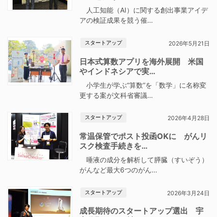
人工知能（AI）に関する創出事業アイデ
アの検証成果を競う催…
スタートアップ
2026年5月21日
日本式算数アプリを海外展開 米国
やインドネシアで実…
小学生が学ぶ“算数”を「数学」に名称変
更する案が文科省審議…
スタートアップ
2026年4月28日
常温保管でポスト投函OKに がんリ
スク検査手続きを…
唾液の成分を解析して膵臓（すいぞう）
がんなど最大6つのがん…
スタートアップ
2026年3月24日
成長期待のスタートアップ選出 宇