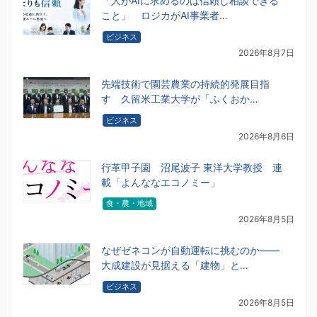
「人がAIに求めるのは信頼し相談できる
こと」 ロジカがAI事業者…
ビジネス
2026年8月7日
先端技術で園芸農業の持続的発展目指
す 久留米工業大学が「ふくおか…
ビジネス
2026年8月6日
行革甲子園 沼尾波子 東洋大学教授 連
載「よんななエコノミー」
食・農・地域
2026年8月5日
なぜゼネコンが自動運転に挑むのか――
大成建設が見据える「建物」と…
ビジネス
2026年8月5日