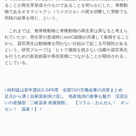
ることが再生芽形成そのものであることを明らかにした。脊椎動
物であるオタマジャクシ（ツメガエル）の尾を切断した実験でも
同様の結果を得た、という。
これまでは、無脊椎動物と脊椎動物の再生芽は異なると考えら
れていたが、再生芽の形成時にsoxC細胞が共通して集積すること
から、器官再生は動物種を問わない仕組みで起こる可能性がある
という。研究グループは「ヒトで傷痕を残さない治癒や器官再生
を行うための新規創薬や再生医療につながることが期待される」
としている。
投稿ナビゲーション
純利益は前年度比0.34%増 全国13の労働金庫の決算まとめ
足元から湧く自家源泉掛け流し 地産地消の食事も魅力 渓流沿
いの老舗宿「二岐温泉 柏屋旅館」 【コラム：おんせん！ オン
セン！ 温泉！】