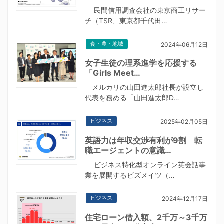
民間信用調査会社の東京商工リサー
チ（TSR、東京都千代田…
食・農・地域
2024年06月12日
女子生徒の理系進学を応援する
「Girls Meet…
メルカリの山田進太郎社長が設立し
代表を務める「山田進太郎D…
ビジネス
2025年02月05日
英語力は年収交渉有利が9割 転
職エージェントの意識…
ビジネス特化型オンライン英会話事
業を展開するビズメイツ（…
ビジネス
2024年12月17日
住宅ローン借入額、2千万～3千万