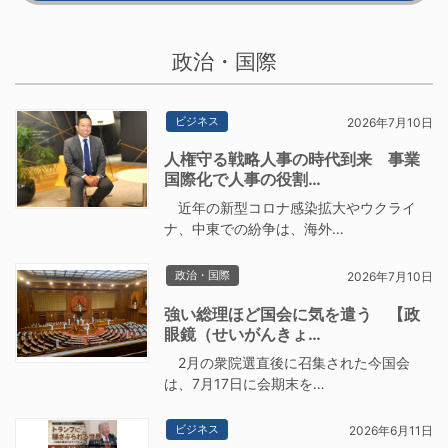
政治・国際
ビジネス
2026年7月10日
人権守る戦略人事の時代到来 事業
国際化で人事の役割…
近年の新型コロナ感染拡大やウクライ
ナ、中東での紛争は、海外…
政治・国際
2026年7月10日
強い総理ほど国会に気を遣う 【政
眼鏡（せいがんきょ…
2月の衆院選直後に召集された今国会
は、7月17日に会期末を…
ビジネス
2026年6月11日