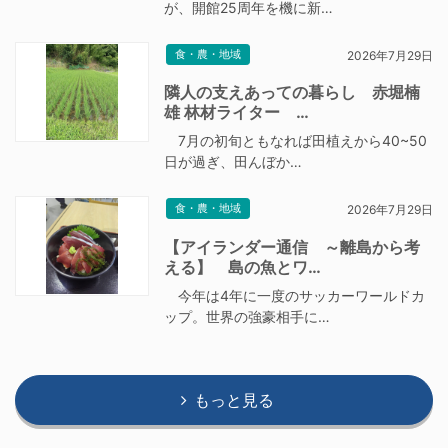
が、開館25周年を機に新…
食・農・地域
2026年7月29日
隣人の支えあっての暮らし 赤堀楠
雄 林材ライター …
7月の初旬ともなれば田植えから40~50
日が過ぎ、田んぼか…
食・農・地域
2026年7月29日
【アイランダー通信 ～離島から考
える】 島の魚とワ…
今年は4年に一度のサッカーワールドカ
ップ。世界の強豪相手に…
もっと見る