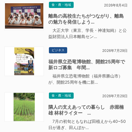
食・農・地域
2026年8月4日
離島の高校生たちがつながり、離島
の魅力を発信しよう…
大正大学（東京、学長・神達知純）と公
益財団法人日本離島セン…
ビジネス
2026年7月29日
福井県立恐竜博物館、開館25周年で
新ロゴ募集 年間…
福井県立恐竜博物館（福井県勝山市）
が、開館25周年を機に新…
食・農・地域
2026年7月29日
隣人の支えあっての暮らし 赤堀楠
雄 林材ライター …
7月の初旬ともなれば田植えから40~50
日が過ぎ、田んぼか…