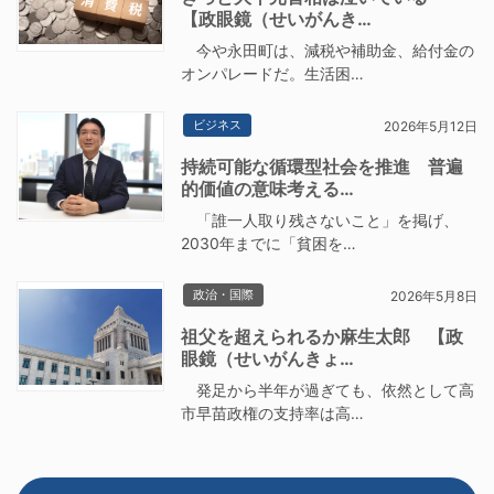
【政眼鏡（せいがんき…
今や永田町は、減税や補助金、給付金の
オンパレードだ。生活困…
ビジネス
2026年5月12日
持続可能な循環型社会を推進 普遍
的価値の意味考える…
「誰一人取り残さないこと」を掲げ、
2030年までに「貧困を…
政治・国際
2026年5月8日
祖父を超えられるか麻生太郎 【政
眼鏡（せいがんきょ…
発足から半年が過ぎても、依然として高
市早苗政権の支持率は高…