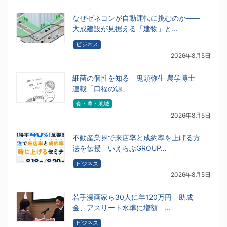
なぜゼネコンが自動運転に挑むのか――
大成建設が見据える「建物」と…
ビジネス
2026年8月5日
細菌の個性を知る 鬼頭弥生 農学博士
連載「口福の源」
食・農・地域
2026年8月5日
不動産業界で来店率と成約率を上げる方
法を伝授 いえらぶGROUP…
ビジネス
2026年8月5日
若手漫画家ら30人に年120万円 助成
金、アスリート水準に増額 …
ビジネス