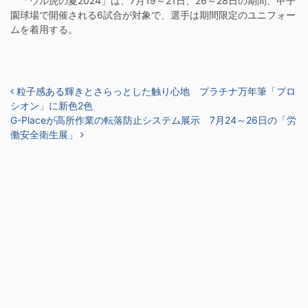
「ウル虎の夏2024」は、7月19～21日、26～28日の期間、甲子
園球場で開催される6試合が対象で、選手は期間限定のユニフォー
ムを着用する。
投稿ナビゲーション
粒子感ある輝きとさらっとした触り心地 プラチナ万年筆「プロ
シオン」に新色2色
G-Placeが高所作業の転落防止システム展示 7月24～26日の「労
働安全衛生展」