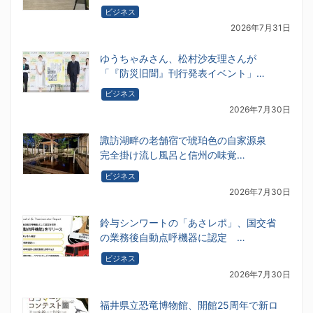
ビジネス
2026年7月31日
ゆうちゃみさん、松村沙友理さんが
「『防災旧聞』刊行発表イベント」…
ビジネス
2026年7月30日
諏訪湖畔の老舗宿で琥珀色の自家源泉
完全掛け流し風呂と信州の味覚…
ビジネス
2026年7月30日
鈴与シンワートの「あさレポ」、国交省
の業務後自動点呼機器に認定 …
ビジネス
2026年7月30日
福井県立恐竜博物館、開館25周年で新ロ