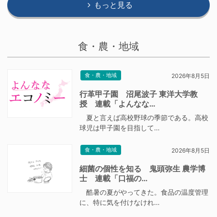
もっと見る
食・農・地域
食・農・地域
2026年8月5日
行革甲子園 沼尾波子 東洋大学教
授 連載「よんなな…
夏と言えば高校野球の季節である。高校
球児は甲子園を目指して…
食・農・地域
2026年8月5日
細菌の個性を知る 鬼頭弥生 農学博
士 連載「口福の…
酷暑の夏がやってきた。食品の温度管理
に、特に気を付けなけれ…