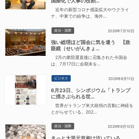
国際化で人事の役割…
近年の新型コロナ感染拡大やウクライ
ナ、中東での紛争は、海外…
政治・国際
2026年7月10日
強い総理ほど国会に気を遣う 【政
眼鏡（せいがんきょ…
2月の衆院選直後に召集された今国会
は、7月17日に会期末を…
ビジネス
2026年6月11日
6月23日、シンポジウム「トランプ
に揺さぶられる世…
世界がトランプ米大統領の言動に神経を
とがらせている。202…
政治・国際
2026年6月10日
きっと大平元首相は泣いている