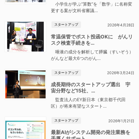
小学生が学ぶ“算数”を「数学」に名称変
更する案が文科省審議…
スタートアップ
2026年4月28日
常温保管でポスト投函OKに がんリ
スク検査手続きを…
唾液の成分を解析して膵臓（すいぞう）
がんなど最大6つのがん…
スタートアップ
2026年3月24日
成長期待のスタートアップ選出 宇
宙分野など15社、…
監査法人のEY新日本（東京都千代田
区）が将来有望なスタート…
スタートアップ
2026年1月21日
最新AIがシステム開発の発注業務を
手厚くサポート …