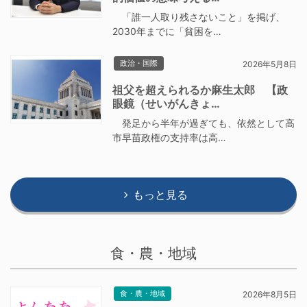
「誰一人取り残さないこと」を掲げ、
2030年までに「貧困を…
政治・国際
2026年5月8日
祖父を超えられるか麻生太郎 【政
眼鏡（せいがんきょ…
発足から半年が過ぎても、依然として高
市早苗政権の支持率は高…
もっと見る
食・農・地域
食・農・地域
2026年8月5日