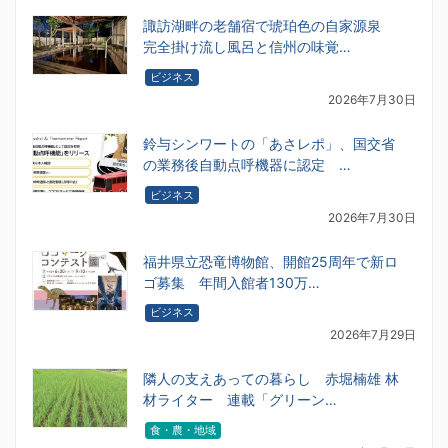
諏訪湖畔の老舗宿で琥珀色の自家源泉
完全掛け流し風呂と信州の味覚…
ビジネス
2026年7月30日
鈴与シンワートの「あさレポ」、国交省
の業務後自動点呼機器に認定 …
ビジネス
2026年7月30日
福井県立恐竜博物館、開館25周年で新ロ
ゴ募集 年間入館者130万…
ビジネス
2026年7月29日
隣人の支えあっての暮らし 赤堀楠雄 林
材ライター 連載「グリーン…
食・農・地域