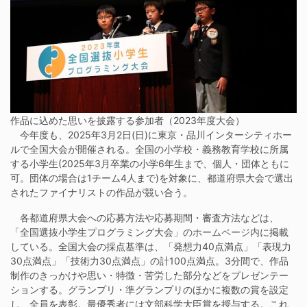
作品に込めた思いを披露する参加者（2023年度大会）
今年度も、2025年3月2日(日)に東京・品川インターシティホー
ルで全国大会が開催される。全国の小学校・義務教育学校に所属
する小学生(2025年3月卒業の小学6年生まで、個人・団体ともに
可。団体の場合は1チーム4人まで)を対象に、都道府県大会で選出
されたファイナリストの作品が競い合う。
各都道府県大会への応募方法や応募期間・審査方法などは、
「全国選抜小学生プログラミング大会」の
ホームページ内
に掲載
している。全国大会の採点基準は、「発想力40点満点」「表現力
30点満点」「技術力30点満点」の計100点満点。3分間で、作品
制作のきっかけや思い・特徴・苦労した部分などをプレゼンテー
ションする。グランプリ・準グランプリのほかに複数の賞を設定
し、全員を表彰。最優秀者には文部科学大臣賞を授与する。これ