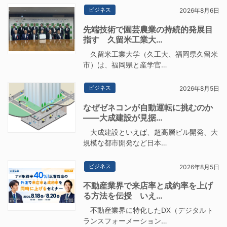
ビジネス
2026年8月6日
先端技術で園芸農業の持続的発展目
指す 久留米工業大…
久留米工業大学（久工大、福岡県久留米
市）は、福岡県と産学官…
ビジネス
2026年8月5日
なぜゼネコンが自動運転に挑むのか
――大成建設が見据…
大成建設といえば、超高層ビル開発、大
規模な都市開発など日本…
ビジネス
2026年8月5日
不動産業界で来店率と成約率を上げ
る方法を伝授 いえ…
不動産業界に特化したDX（デジタルト
ランスフォーメーション…