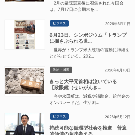
2月の衆院選直後に召集された今国会
は、7月17日に会期末を…
ビジネス
2026年6月11日
6月23日、シンポジウム「トランプ
に揺さぶられる世…
世界がトランプ米大統領の言動に神経を
とがらせている。202…
政治・国際
2026年6月10日
きっと大平元首相は泣いている
【政眼鏡（せいがんき…
今や永田町は、減税や補助金、給付金の
オンパレードだ。生活困…
ビジネス
2026年5月12日
持続可能な循環型社会を推進 普遍
的価値の意味考える…