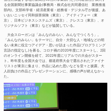
る全国新聞社事業協議会(事務局・株式会社共同通信社 業務推進
部内)。文部科学省・経済産業省・総務省・デジタル庁が後援、あ
いおいニッセイ同和損害保険（東京）、アイティフォー（東
京）、日本ビジネスシステムズ（東京）、クレスコ（東京）、オ
リジナルソフト（東京）などが協賛している。
大会スローガンは「みんなのみらい、みんなでつくろう」。
「みんなのみらい」をテーマに、自分・大切な人・地域などの明
るい未来に役立つアイデア・思いが詰まった作品(プログラミング
言語の指定なし)を募る。コロナ禍の2020年度にスタートし、2回
のオンライン開催を経て、2022年度にリアルでの大会がスター
ト。昨年度も全国大会では、都道府県大会で選出されたファイナ
リストが東京に集まり、作品に込めた思いなどを堂々と披露。大
人顔負けの作品とプレゼンテーションに、感嘆の声が絶えなかっ
た。