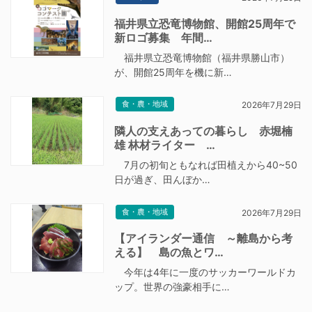
福井県立恐竜博物館、開館25周年で
新ロゴ募集 年間…
福井県立恐竜博物館（福井県勝山市）
が、開館25周年を機に新…
食・農・地域
2026年7月29日
隣人の支えあっての暮らし 赤堀楠
雄 林材ライター …
7月の初旬ともなれば田植えから40~50
日が過ぎ、田んぼか…
食・農・地域
2026年7月29日
【アイランダー通信 ～離島から考
える】 島の魚とワ…
今年は4年に一度のサッカーワールドカ
ップ。世界の強豪相手に…