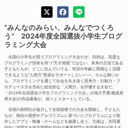
“みんなのみらい、みんなでつくろ
う” 2024年度全国選抜小学生プログ
ラミング大会
全国の小学生が競うプログラミング大会だが、目的は、高度な
プログラミング技術を持つ“天才発掘”ではない。未来の主役である
子どもたちが、どこに住んでいても、性別や年齢に関係なく活躍
できるような“人間力”育成をサポートしたい――。そんな願いか
ら、プログラミングを通じて社会を生き抜く思考力・行動力・プ
ロデュース力を含めた総合的な「人間力」を評価する大会だ。
「
2024年全国選抜小学生プログラミング大会
」の地方予選(都道府
県大会)の作品募集が、続々とスタートしている。
全国の新聞社が協力して全国規模での大会を開催し、子どもた
ちが、独自の発想やアルゴリズムに基づいたプログラムにより制
作したアプリ・映像・ゲームなどを披露し合う。主催は、共同通
信社に加盟する地方新聞社45社の事業部門と共同通信社が加入す