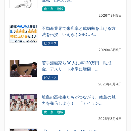
食・農・地域
2026年8月5日
不動産業界で来店率と成約率を上げる方
法を伝授 いえらぶGROUP…
ビジネス
2026年8月5日
若手漫画家ら30人に年120万円 助成
金、アスリート水準に増額 …
ビジネス
2026年8月4日
離島の高校生たちがつながり、離島の魅
力を発信しよう！ 「アイラン…
食・農・地域
2026年8月4日