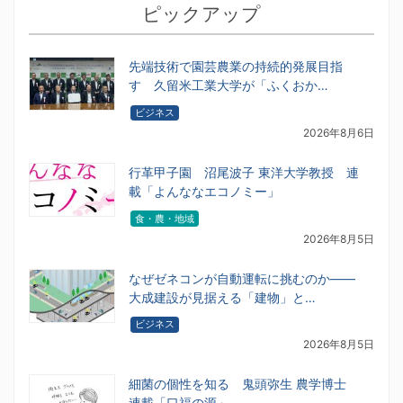
ピックアップ
先端技術で園芸農業の持続的発展目指
す 久留米工業大学が「ふくおか…
ビジネス
2026年8月6日
行革甲子園 沼尾波子 東洋大学教授 連
載「よんななエコノミー」
食・農・地域
2026年8月5日
なぜゼネコンが自動運転に挑むのか――
大成建設が見据える「建物」と…
ビジネス
2026年8月5日
細菌の個性を知る 鬼頭弥生 農学博士
連載「口福の源」