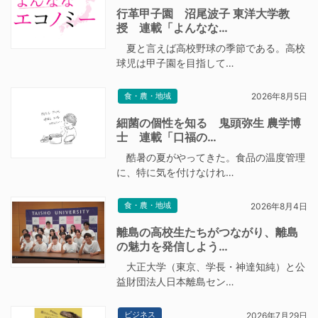
行革甲子園 沼尾波子 東洋大学教
授 連載「よんなな…
夏と言えば高校野球の季節である。高校
球児は甲子園を目指して…
食・農・地域
2026年8月5日
細菌の個性を知る 鬼頭弥生 農学博
士 連載「口福の…
酷暑の夏がやってきた。食品の温度管理
に、特に気を付けなけれ…
食・農・地域
2026年8月4日
離島の高校生たちがつながり、離島
の魅力を発信しよう…
大正大学（東京、学長・神達知純）と公
益財団法人日本離島セン…
ビジネス
2026年7月29日