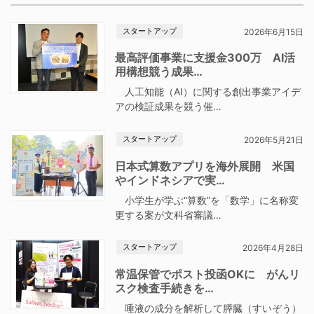
スタートアップ
2026年6月15日
最高評価事業に支援金300万 AI活
用構想競う成果…
人工知能（AI）に関する創出事業アイデ
アの検証成果を競う催…
スタートアップ
2026年5月21日
日本式算数アプリを海外展開 米国
やインドネシアで実…
小学生が学ぶ“算数”を「数学」に名称変
更する案が文科省審議…
スタートアップ
2026年4月28日
常温保管でポスト投函OKに がんリ
スク検査手続きを…
唾液の成分を解析して膵臓（すいぞう）