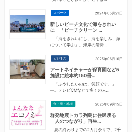
スポーツ
2024年05月21日
新しいビーチ文化で海をきれい
に 「ビーチクリーン …
「海をきれいにし、海を楽しみ、海
について学ぶ」。海岸の清掃…
ビジネス
2025年06月16日
アートネイチャーが保育園など5
施設に絵本約150冊…
「ふやしたいのは、笑顔です。」
―。テレビCMなどで多くの人…
食・農・地域
2025年09月15日
群発地震トカラ列島に住民戻る
「人のつながり」再生…
夏の終わりまでの2カ月余りで、2千