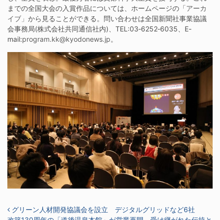
までの全国大会の入賞作品については、ホームページの「
アーカ
イブ」
から見ることができる。問い合わせは全国新聞社事業協議
会事務局(株式会社共同通信社内)、TEL:03‐6252‐6035、E-
mail:
program.kk@kyodonews.jp
。
投稿ナビゲーション
グリーン人材開発協議会を設立 デジタルグリッドなど6社
改築130周年の「道後温泉本館」が営業再開 受け継がれた伝統と