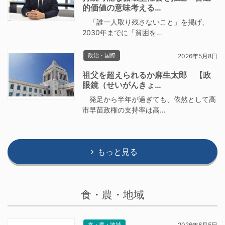
的価値の意味考える…
「誰一人取り残さないこと」を掲げ、
2030年までに「貧困を…
政治・国際
2026年5月8日
祖父を超えられるか麻生太郎 【政
眼鏡（せいがんきょ…
発足から半年が過ぎても、依然として高
市早苗政権の支持率は高…
もっと見る
食・農・地域
食・農・地域
2026年8月5日