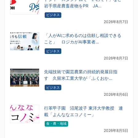
岩手県産農畜産物をPR JA…
ビジネス
2026年8月7日
「人がAIに求めるのは信頼し相談できる
こと」 ロジカがAI事業者…
ビジネス
2026年8月7日
先端技術で園芸農業の持続的発展目指
す 久留米工業大学が「ふくおか…
ビジネス
2026年8月6日
行革甲子園 沼尾波子 東洋大学教授 連
載「よんななエコノミー」
食・農・地域
2026年8月5日