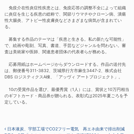
免疫介在性炎症性疾患とは、免疫応答の調整不全によって組織
に炎症を生じる疾患の総称で、関節リウマチやクローン病、潰瘍
性大腸炎、アトピー性皮膚炎などさまざまな病気が含まれてい
る。
募集する作品のテーマは「疾患と生きる。私の新たな可能性」
で、絵画や彫刻、写真、書道、手芸などジャンルを問わない。審
査は美術家や医師、関連患者団体の代表者らが務める。
応募用紙はホームページからダウンロードする。作品の送付先
は、郵便番号311-3832、茨城県行方市麻生3447‐2、株式会社
DBS ロジスティクスA棟、「アッヴィ アートプロジェクト」。
10の受賞作品を選び、最優秀賞（1人）には、賞状と10万円相当
のギフトカード・商品券が贈られる。表彰式は2025年夏ごろを予
定している。
投稿ナビゲーション
日本液炭、宇部工場でCO2フリー電気 再エネ由来で排出削減