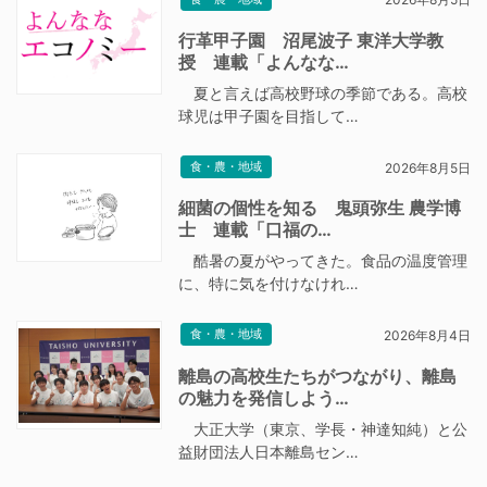
行革甲子園 沼尾波子 東洋大学教
授 連載「よんなな…
夏と言えば高校野球の季節である。高校
球児は甲子園を目指して…
食・農・地域
2026年8月5日
細菌の個性を知る 鬼頭弥生 農学博
士 連載「口福の…
酷暑の夏がやってきた。食品の温度管理
に、特に気を付けなけれ…
食・農・地域
2026年8月4日
離島の高校生たちがつながり、離島
の魅力を発信しよう…
大正大学（東京、学長・神達知純）と公
益財団法人日本離島セン…