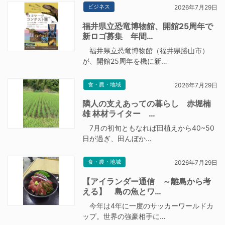
ビジネス
2026年7月29日
福井県立恐竜博物館、開館25周年で
新ロゴ募集 年間…
福井県立恐竜博物館（福井県勝山市）
が、開館25周年を機に新…
食・農・地域
2026年7月29日
隣人の支えあっての暮らし 赤堀楠
雄 林材ライター …
7月の初旬ともなれば田植えから40~50
日が過ぎ、田んぼか…
食・農・地域
2026年7月29日
【アイランダー通信 ～離島から考
える】 島の魚とワ…
今年は4年に一度のサッカーワールドカ
ップ。世界の強豪相手に…