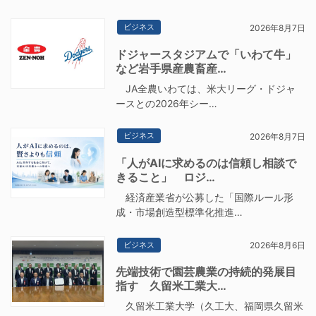
ビジネス
2026年8月7日
ドジャースタジアムで「いわて牛」
など岩手県産農畜産…
JA全農いわては、米大リーグ・ドジャ
ースとの2026年シー…
ビジネス
2026年8月7日
「人がAIに求めるのは信頼し相談で
きること」 ロジ…
経済産業省が公募した「国際ルール形
成・市場創造型標準化推進…
ビジネス
2026年8月6日
先端技術で園芸農業の持続的発展目
指す 久留米工業大…
久留米工業大学（久工大、福岡県久留米