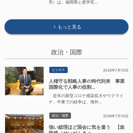
市）は、福岡県と産学官…
もっと見る
政治・国際
ビジネス
2026年7月10日
人権守る戦略人事の時代到来 事業
国際化で人事の役割…
近年の新型コロナ感染拡大やウクライ
ナ、中東での紛争は、海外…
政治・国際
2026年7月10日
強い総理ほど国会に気を遣う 【政
眼鏡（せいがんきょ…