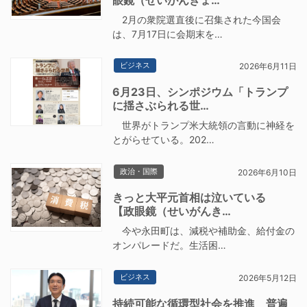
2月の衆院選直後に召集された今国会
は、7月17日に会期末を…
ビジネス
2026年6月11日
6月23日、シンポジウム「トランプ
に揺さぶられる世…
世界がトランプ米大統領の言動に神経を
とがらせている。202…
政治・国際
2026年6月10日
きっと大平元首相は泣いている
【政眼鏡（せいがんき…
今や永田町は、減税や補助金、給付金の
オンパレードだ。生活困…
ビジネス
2026年5月12日
持続可能な循環型社会を推進 普遍