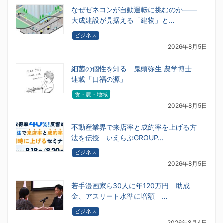
なぜゼネコンが自動運転に挑むのか――
大成建設が見据える「建物」と…
ビジネス
2026年8月5日
細菌の個性を知る 鬼頭弥生 農学博士
連載「口福の源」
食・農・地域
2026年8月5日
不動産業界で来店率と成約率を上げる方
法を伝授 いえらぶGROUP…
ビジネス
2026年8月5日
若手漫画家ら30人に年120万円 助成
金、アスリート水準に増額 …
ビジネス
2026年8月4日