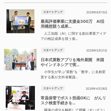
スタートアップ
2026年6月15日
最高評価事業に支援金300万 AI活
用構想競う成果…
人工知能（AI）に関する創出事業アイデ
アの検証成果を競う催…
スタートアップ
2026年5月21日
日本式算数アプリを海外展開 米国
やインドネシアで実…
小学生が学ぶ“算数”を「数学」に名称変
更する案が文科省審議…
スタートアップ
2026年4月28日
常温保管でポスト投函OKに がんリ
スク検査手続きを…
唾液の成分を解析して膵臓（すいぞう）