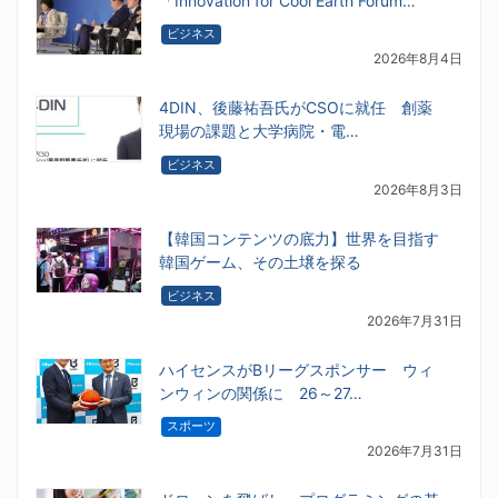
「Innovation for Cool Earth Forum…
ビジネス
2026年8月4日
4DIN、後藤祐吾氏がCSOに就任 創薬
現場の課題と大学病院・電…
ビジネス
2026年8月3日
【韓国コンテンツの底力】世界を目指す
韓国ゲーム、その土壌を探る
ビジネス
2026年7月31日
ハイセンスがBリーグスポンサー ウィ
ンウィンの関係に 26～27…
スポーツ
2026年7月31日