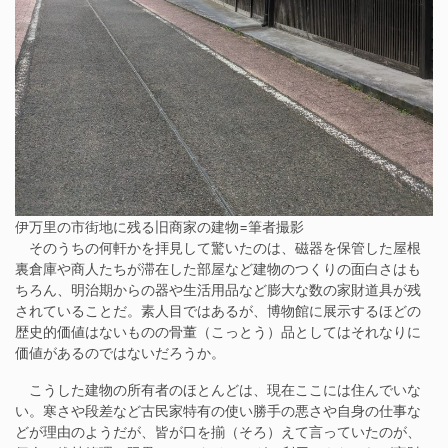
伊万里の市街地に残る旧商家の建物=筆者撮影
そのうちの何軒かを拝見して驚いたのは、磁器を保管した屋根
裏倉庫や商人たちが滞在した部屋など建物のつくりの面白さはも
ちろん、明治期からの器や生活用品など膨大な数の家財道具が残
されていることだ。素人目ではあるが、博物館に展示するほどの
歴史的価値はないものの骨董（こっとう）品としてはそれなりに
価値があるのではないだろうか。
こうした建物の所有者のほとんどは、現在ここには住んでいな
い。寒さや段差など古民家特有の使い勝手の悪さや自身の仕事な
どが理由のようだが、皆が口を揃（そろ）えて言っていたのが、