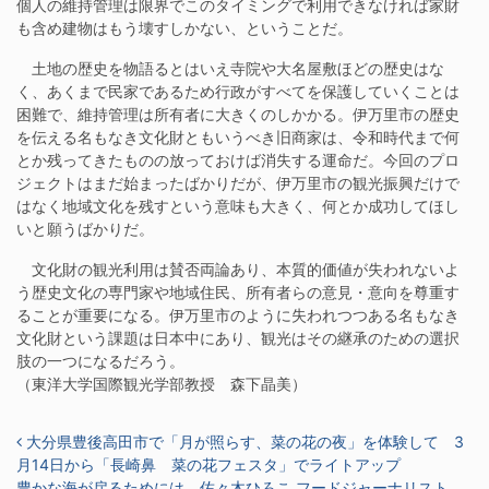
個人の維持管理は限界でこのタイミングで利用できなければ家財
も含め建物はもう壊すしかない、ということだ。
土地の歴史を物語るとはいえ寺院や大名屋敷ほどの歴史はな
く、あくまで民家であるため行政がすべてを保護していくことは
困難で、維持管理は所有者に大きくのしかかる。伊万里市の歴史
を伝える名もなき文化財ともいうべき旧商家は、令和時代まで何
とか残ってきたものの放っておけば消失する運命だ。今回のプロ
ジェクトはまだ始まったばかりだが、伊万里市の観光振興だけで
はなく地域文化を残すという意味も大きく、何とか成功してほし
いと願うばかりだ。
文化財の観光利用は賛否両論あり、本質的価値が失われないよ
う歴史文化の専門家や地域住民、所有者らの意見・意向を尊重す
ることが重要になる。伊万里市のように失われつつある名もなき
文化財という課題は日本中にあり、観光はその継承のための選択
肢の一つになるだろう。
（東洋大学国際観光学部教授 森下晶美）
投稿ナビゲーション
大分県豊後高田市で「月が照らす、菜の花の夜」を体験して 3
月14日から「長崎鼻 菜の花フェスタ」でライトアップ
豊かな海が戻るためには 佐々木ひろこ フードジャーナリスト