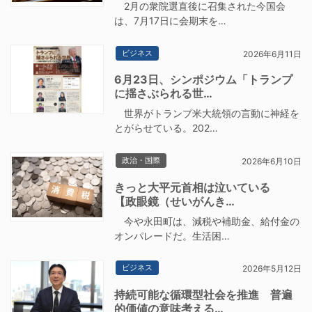
2月の衆院選直後に召集された今国会
は、7月17日に会期末を…
ビジネス
2026年6月11日
6月23日、シンポジウム「トランプ
に揺さぶられる世…
世界がトランプ米大統領の言動に神経を
とがらせている。202…
政治・国際
2026年6月10日
きっと大平元首相は泣いている
【政眼鏡（せいがんき…
今や永田町は、減税や補助金、給付金の
オンパレードだ。生活困…
ビジネス
2026年5月12日
持続可能な循環型社会を推進 普遍
的価値の意味考える…