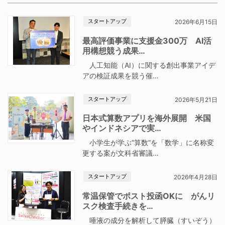
スタートアップ
2026年6月15日
最高評価事業に支援金300万 AI活
用構想競う成果…
人工知能（AI）に関する創出事業アイデ
アの検証成果を競う催…
スタートアップ
2026年5月21日
日本式算数アプリを海外展開 米国
やインドネシアで実…
小学生が学ぶ“算数”を「数学」に名称変
更する案が文科省審議…
スタートアップ
2026年4月28日
常温保管でポスト投函OKに がんリ
スク検査手続きを…
唾液の成分を解析して膵臓（すいぞう）