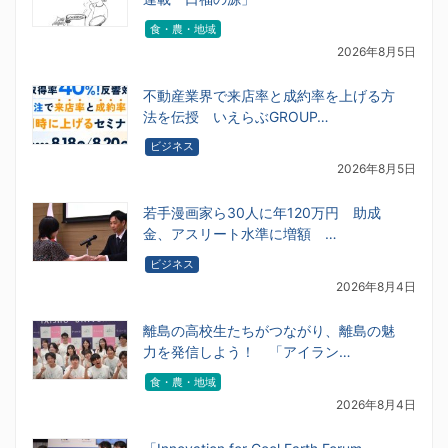
食・農・地域
2026年8月5日
不動産業界で来店率と成約率を上げる方
法を伝授 いえらぶGROUP…
ビジネス
2026年8月5日
若手漫画家ら30人に年120万円 助成
金、アスリート水準に増額 …
ビジネス
2026年8月4日
離島の高校生たちがつながり、離島の魅
力を発信しよう！ 「アイラン…
食・農・地域
2026年8月4日