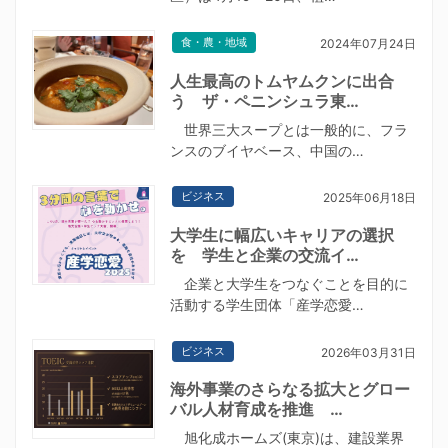
食・農・地域
2024年07月24日
人生最高のトムヤムクンに出合
う ザ・ペニンシュラ東…
世界三大スープとは一般的に、フラ
ンスのブイヤベース、中国の…
ビジネス
2025年06月18日
大学生に幅広いキャリアの選択
を 学生と企業の交流イ…
企業と大学生をつなぐことを目的に
活動する学生団体「産学恋愛…
ビジネス
2026年03月31日
海外事業のさらなる拡大とグロー
バル人材育成を推進 …
旭化成ホームズ(東京)は、建設業界