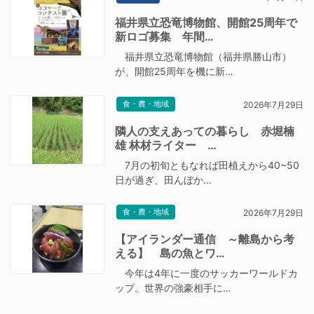
福井県立恐竜博物館、開館25周年で
新ロゴ募集 年間…
福井県立恐竜博物館（福井県勝山市）
が、開館25周年を機に新…
食・農・地域
2026年7月29日
隣人の支えあっての暮らし 赤堀楠
雄 林材ライター …
7月の初旬ともなれば田植えから40~50
日が過ぎ、田んぼか…
食・農・地域
2026年7月29日
【アイランダー通信 ～離島から考
える】 島の魚とワ…
今年は4年に一度のサッカーワールドカ
ップ。世界の強豪相手に…