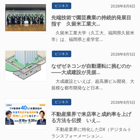
ビジネス
2026年8月6日
先端技術で園芸農業の持続的発展目
指す 久留米工業大…
久留米工業大学（久工大、福岡県久留米
市）は、福岡県と産学官…
ビジネス
2026年8月5日
なぜゼネコンが自動運転に挑むのか
――大成建設が見据…
大成建設といえば、超高層ビル開発、大
規模な都市開発など日本…
ビジネス
2026年8月5日
不動産業界で来店率と成約率を上げ
る方法を伝授 いえ…
不動産業界に特化したDX（デジタルト
ランスフォーメーション…