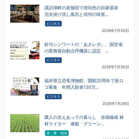
諏訪湖畔の老舗宿で琥珀色の自家源泉
完全掛け流し風呂と信州の味覚…
ビジネス
2026年7月30日
鈴与シンワートの「あさレポ」、国交省
の業務後自動点呼機器に認定 …
ビジネス
2026年7月30日
福井県立恐竜博物館、開館25周年で新ロ
ゴ募集 年間入館者130万…
ビジネス
2026年7月29日
隣人の支えあっての暮らし 赤堀楠雄 林
材ライター 連載「グリーン…
食・農・地域