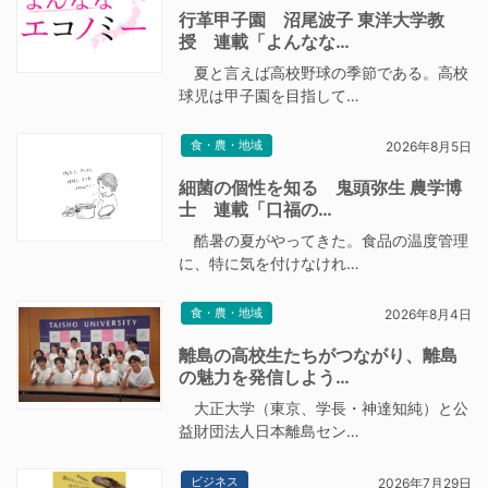
行革甲子園 沼尾波子 東洋大学教
授 連載「よんなな…
夏と言えば高校野球の季節である。高校
球児は甲子園を目指して…
食・農・地域
2026年8月5日
細菌の個性を知る 鬼頭弥生 農学博
士 連載「口福の…
酷暑の夏がやってきた。食品の温度管理
に、特に気を付けなけれ…
食・農・地域
2026年8月4日
離島の高校生たちがつながり、離島
の魅力を発信しよう…
大正大学（東京、学長・神達知純）と公
益財団法人日本離島セン…
ビジネス
2026年7月29日