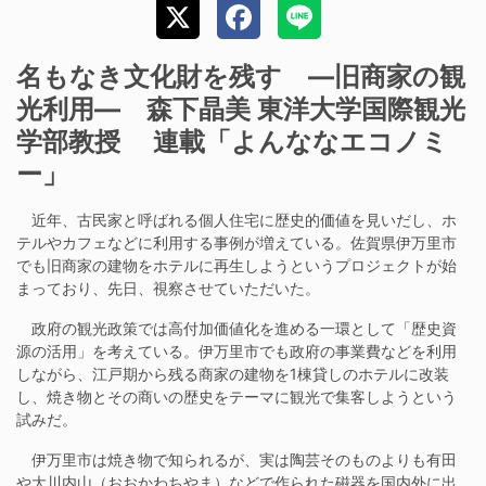
名もなき文化財を残す ―旧商家の観
光利用― 森下晶美 東洋大学国際観光
学部教授 連載「よんななエコノミ
ー」
近年、古民家と呼ばれる個人住宅に歴史的価値を見いだし、ホ
テルやカフェなどに利用する事例が増えている。佐賀県伊万里市
でも旧商家の建物をホテルに再生しようというプロジェクトが始
まっており、先日、視察させていただいた。
政府の観光政策では高付加価値化を進める一環として「歴史資
源の活用」を考えている。伊万里市でも政府の事業費などを利用
しながら、江戸期から残る商家の建物を1棟貸しのホテルに改装
し、焼き物とその商いの歴史をテーマに観光で集客しようという
試みだ。
伊万里市は焼き物で知られるが、実は陶芸そのものよりも有田
や大川内山（おおかわちやま）などで作られた磁器を国内外に出