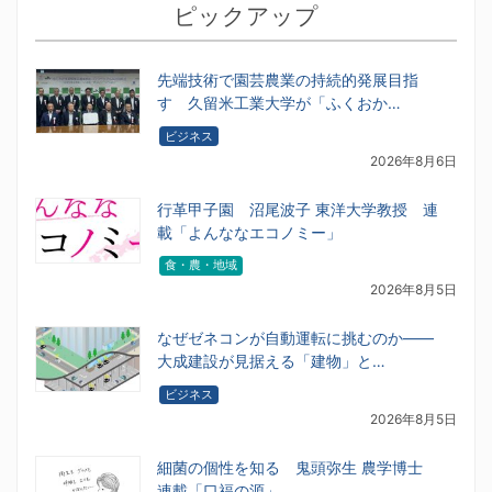
ピックアップ
先端技術で園芸農業の持続的発展目指
す 久留米工業大学が「ふくおか…
ビジネス
2026年8月6日
行革甲子園 沼尾波子 東洋大学教授 連
載「よんななエコノミー」
食・農・地域
2026年8月5日
なぜゼネコンが自動運転に挑むのか――
大成建設が見据える「建物」と…
ビジネス
2026年8月5日
細菌の個性を知る 鬼頭弥生 農学博士
連載「口福の源」