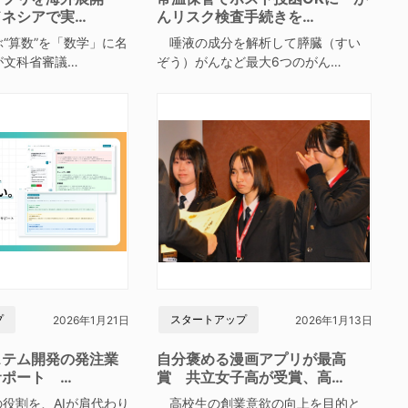
ドネシアで実…
んリスク検査手続きを…
“算数”を「数学」に名
唾液の成分を解析して膵臓（すい
が文科省審議…
ぞう）がんなど最大6つのがん…
プ
スタートアップ
2026年1月21日
2026年1月13日
ステム開発の発注業
自分褒める漫画アプリが最高
サポート …
賞 共立女子高が受賞、高…
役割を、AIが肩代わり
高校生の創業意欲の向上を目的と