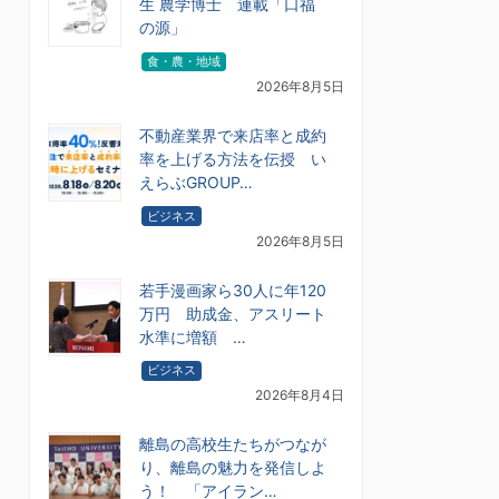
生 農学博士 連載「口福
の源」
食・農・地域
2026年8月5日
不動産業界で来店率と成約
率を上げる方法を伝授 い
えらぶGROUP…
ビジネス
2026年8月5日
若手漫画家ら30人に年120
万円 助成金、アスリート
水準に増額 …
ビジネス
2026年8月4日
離島の高校生たちがつなが
り、離島の魅力を発信しよ
う！ 「アイラン…