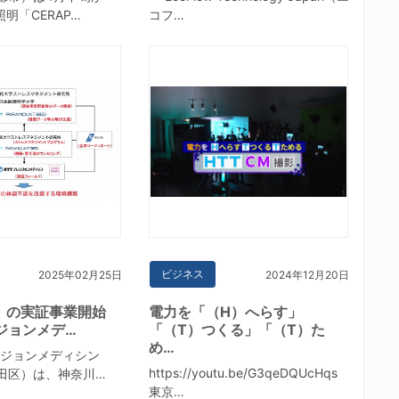
照明「CERAP…
コフ…
ビジネス
2025年02月25日
2024年12月20日
」の実証事業開始
電力を「（H）へらす」
ジョンメデ…
「（T）つくる」「（T）た
め…
ジョンメディシン
https://youtu.be/G3qeDQUcHqs
田区）は、神奈川…
東京…