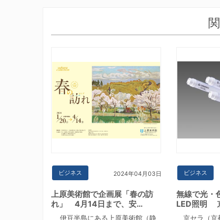
関
ビジネス
ビジネス
2024年04月03日
上原美術館で企画展「春の訪
無線で光・
れ」 4月14日まで、安…
LED照明 
伊豆半島にある上原美術館（静
京セラ（京都