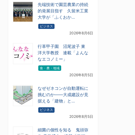
先端技術で園芸農業の持続
的発展目指す 久留米工業
大学が「ふくおか…
ビジネス
2026年8月6日
行革甲子園 沼尾波子 東
洋大学教授 連載「よんな
なエコノミー」
食・農・地域
2026年8月5日
なぜゼネコンが自動運転に
挑むのか――大成建設が見
据える「建物」と…
ビジネス
2026年8月5日
細菌の個性を知る 鬼頭弥