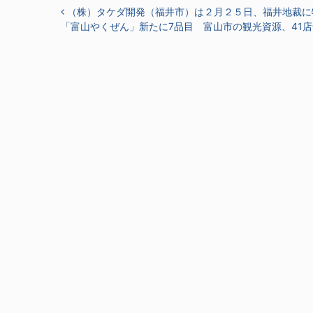
投稿ナビゲーション
（株）タケダ開発（福井市）は２月２５日、福井地裁に
「富山やくぜん」新たに7品目 富山市の観光資源、41店