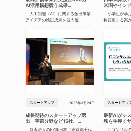
AI活用構想競う成果…
米国やイン
人工知能（AI）に関する創出事業
小学生が学ぶ
アイデアの検証成果を競う催…
称変更する案
スタートアップ
スタートアッ
2026年3月24日
成長期待のスタートアップ選
最新AIがシ
出 宇宙分野など15社、…
務を手厚く
監査法人のEY新日本（東京都千代
ITコンサルの