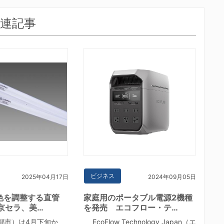
連記事
ビジネス
2025年04月17日
2024年09月05日
色を調整する直管
家庭用のポータブル電源2機種
京セラ、美…
を発売 エコフロー・テ…
市）は4月下旬か
EcoFlow Technology Japan（エ