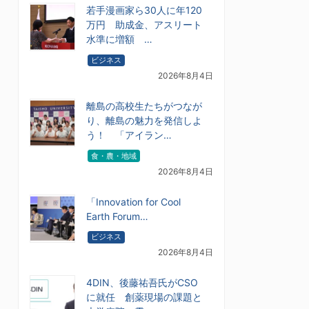
若手漫画家ら30人に年120
万円 助成金、アスリート
水準に増額 …
ビジネス
2026年8月4日
離島の高校生たちがつなが
り、離島の魅力を発信しよ
う！ 「アイラン…
食・農・地域
2026年8月4日
「Innovation for Cool
Earth Forum…
ビジネス
2026年8月4日
4DIN、後藤祐吾氏がCSO
に就任 創薬現場の課題と