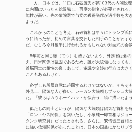
一方、日本では、11日に石破茂氏が第103代の内閣総
に内閣はいったん総辞職し、再度の指名が必要とされる。
能性が高い。先の衆院選で与党の獲得議席が過半数を大き
ようだ。
これからのことも考え、石破首相は早々にトランプ氏に
うに語ったが、初めて言葉を交わした相手のことがわず
だ。むしろ今月後半に行われるかもしれない対面式の会
8年前と同じ轍（てつ）を踏まないよう、外務省は念のた
え、日米関係は強固であるため、誰が大統領になっても
首脳同士の相性の良しあしで、協議や交渉の行方は大き
こともあるわけだ。
必ずしも所属政党に起因するわけではないが、そもそも
外見上、陽気な人が多い。レーガン大統領もブッシュ大
た。「彼らはカウボーイハットが似合う、絵に描いたよ
似たもの同士というが、陽気な大統領は陽気な首相を好
「ロン・ヤス関係」を築いたし、小泉純一郎首相はジョ
タンク研究員）だったとされる。さらに、安倍晋三首相
に強い信頼関係があったことは、日本の国益にかなりプ