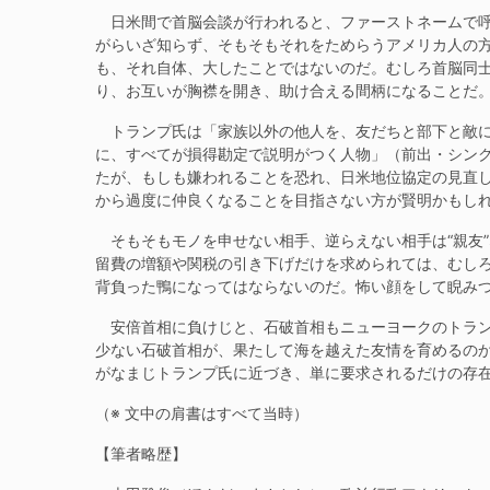
日米間で首脳会談が行われると、ファーストネームで呼
がらいざ知らず、そもそもそれをためらうアメリカ人の
も、それ自体、大したことではないのだ。むしろ首脳同
り、お互いが胸襟を開き、助け合える間柄になることだ
トランプ氏は「家族以外の他人を、友だちと部下と敵に
に、すべてが損得勘定で説明がつく人物」（前出・シン
たが、もしも嫌われることを恐れ、日米地位協定の見直し
から過度に仲良くなることを目指さない方が賢明かもし
そもそもモノを申せない相手、逆らえない相手は“親友
留費の増額や関税の引き下げだけを求められては、むし
背負った鴨になってはならないのだ。怖い顔をして睨み
安倍首相に負けじと、石破首相もニューヨークのトラン
少ない石破首相が、果たして海を越えた友情を育めるの
がなまじトランプ氏に近づき、単に要求されるだけの存
（※ 文中の肩書はすべて当時）
【筆者略歴】