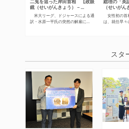
二兎を追った岸田首相 【政眼
総理の「英
鏡（せいがんきょう）－…
（せいがん
米大リーグ、ドジャースによる通
女性初の首
訳・水原一平氏の突然の解雇に…
は、就任早々の
スタ