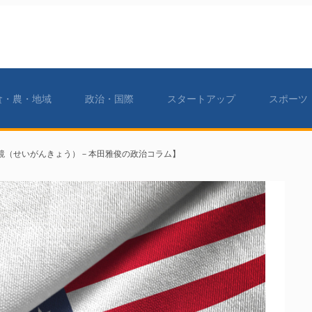
食・農・地域
政治・国際
スタートアップ
スポーツ
鏡（せいがんきょう）－本田雅俊の政治コラム】