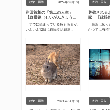
政治・国際
政治・国際
2024年09月10日
岸田首相の「第二の人生」
尊敬される
【政眼鏡（せいがんきょう…
家 【政眼
すでに始まっている感もあるが、
最近はめっ
いよいよ12日に自民党総裁選…
かつては有権
政治・国際
政治・国際
2024年04月10日