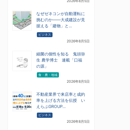
2026年8月5日
なぜゼネコンが自動運転に
挑むのか――大成建設が見
据える「建物」と…
ビジネス
2026年8月5日
細菌の個性を知る 鬼頭弥
生 農学博士 連載「口福
の源」
食・農・地域
2026年8月5日
不動産業界で来店率と成約
率を上げる方法を伝授 い
えらぶGROUP…
ビジネス
2026年8月5日