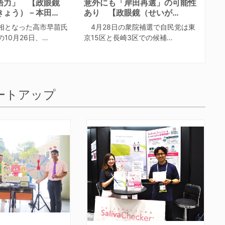
語力」 【政眼鏡
意外にも「岸田再選」の可能性
きょう）－本田…
あり 【政眼鏡（せいが…
相となった高市早苗氏
4月28日の衆院補選で自民党は東
10月26日、…
京15区と長崎3区での候補…
ートアップ