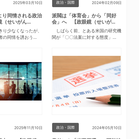
政治・国際
2025年03月10日
2024年02月09日
より同情される政治
派閥は「体育会」から「同好
鏡（せいがん…
会」へ 【政眼鏡（せいが…
きり少なくなったが、
しばらく前、とある米国の研究機
者の同情を誘おう…
関が「〇〇法案に対する態度」…
政治・国際
2025年11月10日
2024年05月10日