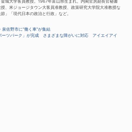
城大学客員教授。1967年富山県生まれ。内閣官房副長官秘書
教授、米ジョージタウン大客員准教授、政策研究大学院大准教授な
晩節」「現代日本の政治と行政」など。
・泉佐野市に“働く車”が集結
スポーツパーク」が完成 さまざまな障がいに対応 アイエイアイ