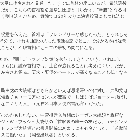
理大臣に指名される見通しだ。すでに首相の座にいるが、衆院選後
だが、こちらの首相指名選挙は圧勝とはいかず、“辛勝”となる可
く割り込んだため、衆院では30年ぶりに決選投票にもつれ込む
祝意を伝えた。首相は「フレンドリーな感じだった」とうれしそ
か5分で、それも通訳の入った電話会談でどこまで分かるかは疑問
談こそが、石破首相にとっての最初の関門になる。
め、周到に“トランプ対策”を検討してきたという。それに加
、さらには誰が首相でも、土台が崩れることは考えにくい。だが、
く左右され得る。要求・要望のハードルが高くなることも低くなる
民主党の大統領はどちらかといえば思慮深いのに対し、共和党は
統領親子もユーモアのセンスが豊富で、しばしばジョークを飛ばし
うなアメリカ人」（元在米日本大使館書記官）だった。
むのかもしれない。中曽根康弘首相はレーガン大統領と親密な
ージ・W・ブッシュ大統領の「首脳級の唯一の友だち」（米シンク
とトランプ大統領との蜜月関係はあまりにも有名だった。「首脳間
ラスに働いた」（閣僚経験者）といえる。