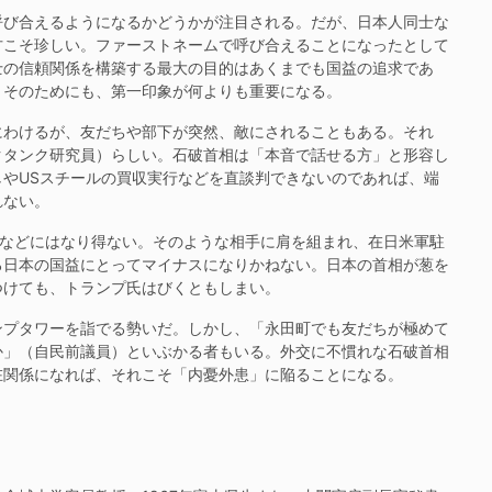
び合えるようになるかどうかが注目される。だが、日本人同士な
方こそ珍しい。ファーストネームで呼び合えることになったとして
士の信頼関係を構築する最大の目的はあくまでも国益の追求であ
。そのためにも、第一印象が何よりも重要になる。
わけるが、友だちや部下が突然、敵にされることもある。それ
クタンク研究員）らしい。石破首相は「本音で話せる方」と形容し
やUSスチールの買収実行などを直談判できないのであれば、端
れない。
”などにはなり得ない。そのような相手に肩を組まれ、在日米軍駐
ろ日本の国益にとってマイナスになりかねない。日本の首相が葱を
つけても、トランプ氏はびくともしまい。
プタワーを詣でる勢いだ。しかし、「永田町でも友だちが極めて
か」（自民前議員）といぶかる者もいる。外交に不慣れな石破首相
在関係になれば、それこそ「内憂外患」に陥ることになる。