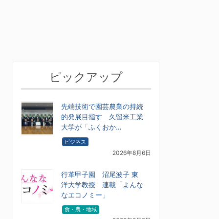
ピックアップ
先端技術で園芸農業の持続
的発展目指す 久留米工業
大学が「ふくおか…
ビジネス
2026年8月6日
行革甲子園 沼尾波子 東
洋大学教授 連載「よんな
なエコノミー」
食・農・地域