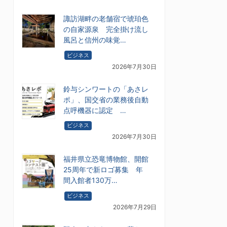
諏訪湖畔の老舗宿で琥珀色
の自家源泉 完全掛け流し
風呂と信州の味覚…
ビジネス
2026年7月30日
鈴与シンワートの「あさレ
ポ」、国交省の業務後自動
点呼機器に認定 …
ビジネス
2026年7月30日
福井県立恐竜博物館、開館
25周年で新ロゴ募集 年
間入館者130万…
ビジネス
2026年7月29日