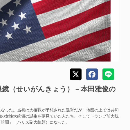
眼鏡（せいがんきょう）－本田雅俊の
なった。当初は大接戦が予想された選挙だが、地図の上では共和
初の女性大統領の誕生を夢見ていた人たち、そしてトランプ前大統
「暗闇」（ハリス副大統領）になった。