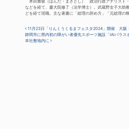
本田雅俊（ほんだ・まさとし） 政治行政アナリスト・金
などを経て、慶大院修了（法学博士）。武蔵野女子大助
どを経て現職。主な著書に「総理の辞め方」「元総理の
投稿ナビゲーション
11月23日「りんくうくるまフェスタ2024」開催 大阪
静岡市に県内初の障がい者優先スポーツ施設「IAIパラ
本社敷地内に