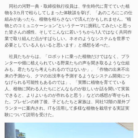
同社の河野一典・取締役執行役員は、学生時代に育てていた植
物を3カ月で枯らしてしまった体験談を挙げ、「あのころにこの仕
組みがあったら、植物を枯らさないで済んだかもしれません。“植
物とのコミュニケーション”というテーマに挑戦してみたいと思っ
た皆さんの感性、そしてこんなに若いうちから1人ではなく共同作
業で取り組んだ点がすばらしい。ネオのようなシステムを世界で
必要としている人もいると思います」と感想を述べた。
社員たちからは、「ロボットに乗った植物だけではなく、プラ
ンターや畑に植えられている野菜たちの声を聞き取るような仕組
みも、君たちなら考えられるのではないか」、「作物の出来不出
来の予測から、クマの出没率を予測するようなシステム開発につ
なげられる可能性もあるのでは」、「実際に植物を育てている
人、植物に関わる人たちにどんなものが欲しいか話を聞いて実装
できると、よりよいものが作れると思う」などの感想が寄せられ
た。プレゼンの終了後、子どもたちと家族は、同社12階の屋外プ
ランターに案内され、ITを活用して多様な植物を栽培する実証実
験について説明を受けた。