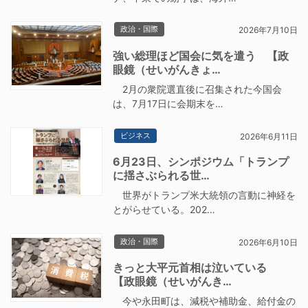
政治・国際
2026年7月10日
強い総理ほど国会に気を遣う 【政
眼鏡（せいがんきょ…
2月の衆院選直後に召集された今国会
は、7月17日に会期末を…
ビジネス
2026年6月11日
6月23日、シンポジウム「トランプ
に揺さぶられる世…
世界がトランプ米大統領の言動に神経を
とがらせている。202…
政治・国際
2026年6月10日
きっと大平元首相は泣いている
【政眼鏡（せいがんき…
今や永田町は、減税や補助金、給付金の