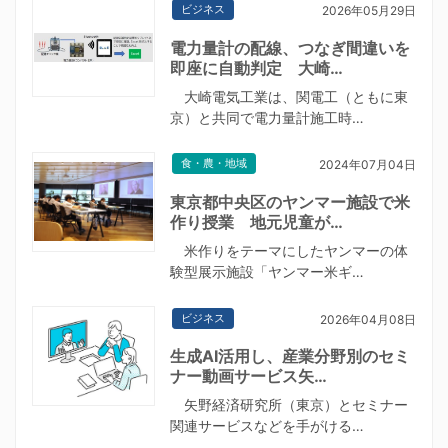
ビジネス
2026年05月29日
電力量計の配線、つなぎ間違いを
即座に自動判定 大崎…
大崎電気工業は、関電工（ともに東
京）と共同で電力量計施工時…
食・農・地域
2024年07月04日
東京都中央区のヤンマー施設で米
作り授業 地元児童が…
米作りをテーマにしたヤンマーの体
験型展示施設「ヤンマー米ギ…
ビジネス
2026年04月08日
生成AI活用し、産業分野別のセミ
ナー動画サービス矢…
矢野経済研究所（東京）とセミナー
関連サービスなどを手がける…