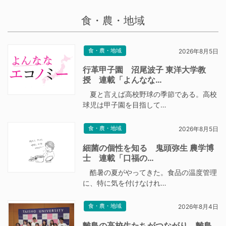
食・農・地域
食・農・地域
2026年8月5日
行革甲子園 沼尾波子 東洋大学教
授 連載「よんなな…
夏と言えば高校野球の季節である。高校
球児は甲子園を目指して…
食・農・地域
2026年8月5日
細菌の個性を知る 鬼頭弥生 農学博
士 連載「口福の…
酷暑の夏がやってきた。食品の温度管理
に、特に気を付けなけれ…
食・農・地域
2026年8月4日
離島の高校生たちがつながり、離島