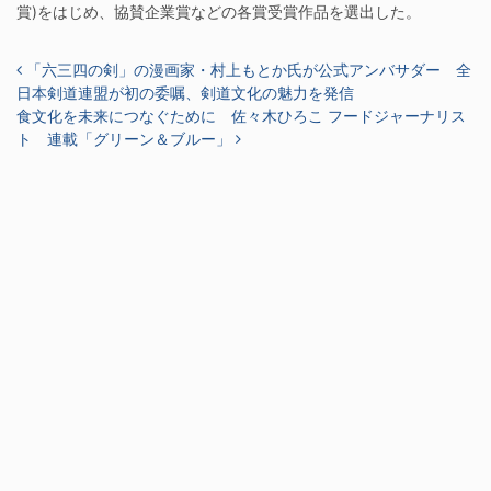
賞)をはじめ、協賛企業賞などの各賞受賞作品を選出した。
投稿ナビゲーション
「六三四の剣」の漫画家・村上もとか氏が公式アンバサダー 全
日本剣道連盟が初の委嘱、剣道文化の魅力を発信
食文化を未来につなぐために 佐々木ひろこ フードジャーナリス
ト 連載「グリーン＆ブルー」