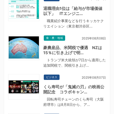
退職理由1位は「給与が市場価値
以下」 ITエンジニ…
職業紹介事業などを行うキッカケク
リエイション（東京都渋谷区…
食・農・地域
2025年08月08日
豪農産品、米関税で優遇 NZは
15％に引き上げで明…
トランプ米大統領が7日から適用した
追加関税で、関税引き上げ…
ビジネス
2025年08月07日
くら寿司が「鬼滅の刃」の映画公
開記念 コラボキャン…
回転寿司チェーンのくら寿司（大阪
府堺市）は8月8日から、ア…