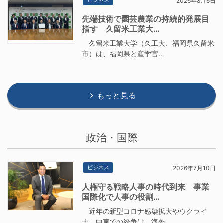
2026年8月6日
先端技術で園芸農業の持続的発展目
指す 久留米工業大…
久留米工業大学（久工大、福岡県久留米
市）は、福岡県と産学官…
もっと見る
政治・国際
ビジネス
2026年7月10日
人権守る戦略人事の時代到来 事業
国際化で人事の役割…
近年の新型コロナ感染拡大やウクライ
ナ、中東での紛争は、海外…