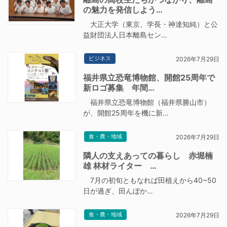
の魅力を発信しよう…
大正大学（東京、学長・神達知純）と公
益財団法人日本離島セン…
ビジネス
2026年7月29日
福井県立恐竜博物館、開館25周年で
新ロゴ募集 年間…
福井県立恐竜博物館（福井県勝山市）
が、開館25周年を機に新…
食・農・地域
2026年7月29日
隣人の支えあっての暮らし 赤堀楠
雄 林材ライター …
7月の初旬ともなれば田植えから40~50
日が過ぎ、田んぼか…
食・農・地域
2026年7月29日