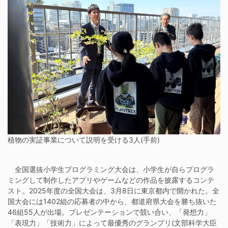
植物の実証事業について説明を受ける3人(手前)
全国選抜小学生プログラミング大会は、小学生が自らプログラ
ミングして制作したアプリやゲームなどの作品を披露するコンテ
スト。2025年度の全国大会は、3月8日に東京都内で開かれた。全
国大会には1402組の応募者の中から、都道府県大会を勝ち抜いた
46組55人が出場。プレゼンテーションで競い合い、「発想力」
「表現力」「技術力」によって最優秀のグランプリ(文部科学大臣