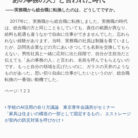
――実務職から総合職に転換したのは、どうしてですか。
2017年に、実務職から総合職に転換しました。実務職の時代
は、総合職の方と同じことをしていても、責任の範囲が異なり、
給料も処遇も違うなかで自由に仕事ができませんでした。忘れら
れない経験があります。当時、実務職の社員は制服を着ていまし
たが、訪問先企業などの方にあいさつしても名刺を交換してもら
えない。男性社員と一緒に応対に出た段階で、自分が主担当だと
伝えても「あの事務の人」と言われ、名前を呼んでもらえないの
です。もっと自分の領域を広げたいのに、ガラスの天井のような
ものがあった。思い切り自由に仕事がしたいというのが、総合職
転換の一番強い動機でした。
ページ:
1
2
3
投稿ナビゲーション
学校のAI活用の在り方議論 東京青年会議所がセミナー
「家具は住まいの構造の一部として固定するもの」 エストレージ
が室内の防災対策を呼びかけ