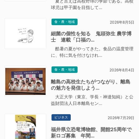
夏と言えば高校野球の季節である。高校
球児は甲子園を目指して…
食・農・地域
2026年8月5日
細菌の個性を知る 鬼頭弥生 農学博
士 連載「口福の…
酷暑の夏がやってきた。食品の温度管理
に、特に気を付けなけれ…
食・農・地域
2026年8月4日
離島の高校生たちがつながり、離島
の魅力を発信しよう…
大正大学（東京、学長・神達知純）と公
益財団法人日本離島セン…
ビジネス
2026年7月29日
福井県立恐竜博物館、開館25周年で
新ロゴ募集 年間…