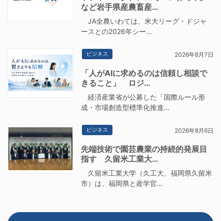
など岩手県産農畜産…
JA全農いわては、米大リーグ・ドジャ
ースとの2026年シー…
ビジネス
2026年8月7日
「人がAIに求めるのは信頼し相談で
きること」 ロジ…
経済産業省が公募した「国際ルール形
成・市場創造型標準化推進…
ビジネス
2026年8月6日
先端技術で園芸農業の持続的発展目
指す 久留米工業大…
久留米工業大学（久工大、福岡県久留米
市）は、福岡県と産学官…