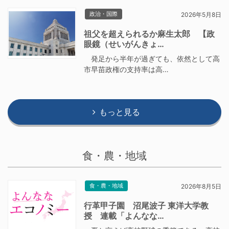
政治・国際
2026年5月8日
祖父を超えられるか麻生太郎 【政
眼鏡（せいがんきょ…
発足から半年が過ぎても、依然として高
市早苗政権の支持率は高…
もっと見る
食・農・地域
食・農・地域
2026年8月5日
行革甲子園 沼尾波子 東洋大学教
授 連載「よんなな…