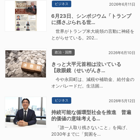
ビジネス
2026年6月11日
6月23日、シンポジウム「トランプ
に揺さぶられる世…
世界がトランプ米大統領の言動に神経を
とがらせている。202…
政治・国際
2026年6月10日
きっと大平元首相は泣いている
【政眼鏡（せいがんき…
今や永田町は、減税や補助金、給付金の
オンパレードだ。生活困…
ビジネス
2026年5月12日
持続可能な循環型社会を推進 普遍
的価値の意味考える…
「誰一人取り残さないこと」を掲げ、
2030年までに「貧困を…