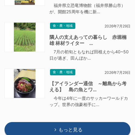
福井県立恐竜博物館（福井県勝山市）
が、開館25周年を機に新…
食・農・地域
2026年7月29日
隣人の支えあっての暮らし 赤堀楠
雄 林材ライター …
7月の初旬ともなれば田植えから40~50
日が過ぎ、田んぼか…
食・農・地域
2026年7月29日
【アイランダー通信 ～離島から考
える】 島の魚とワ…
今年は4年に一度のサッカーワールドカ
ップ。世界の強豪相手に…
もっと見る