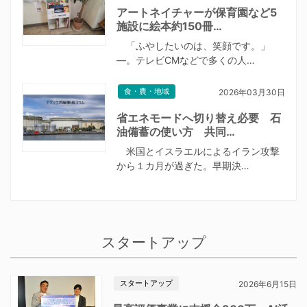
アートネイチャーが保育園など5
施設に絵本約150冊…
「ふやしたいのは、笑顔です。」
―。テレビCMなどで多くの人…
食・農・地域
2026年03月30日
省エネモードへ切り替え必要 石
油備蓄の使い方 共同…
米国とイスラエルによるイラン攻撃
から１カ月が過ぎた。早期決…
スタートアップ
スタートアップ
2026年6月15日