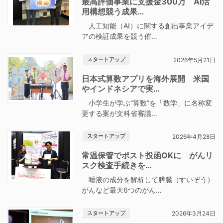
最高評価事業に支援金300万 AI活
用構想競う成果…
人工知能（AI）に関する創出事業アイデ
アの検証成果を競う催…
スタートアップ
2026年5月21日
日本式算数アプリを海外展開 米国
やインドネシアで実…
小学生が学ぶ“算数”を「数学」に名称変
更する案が文科省審議…
スタートアップ
2026年4月28日
常温保管でポスト投函OKに がんリ
スク検査手続きを…
唾液の成分を解析して膵臓（すいぞう）
がんなど最大6つのがん…
スタートアップ
2026年3月24日