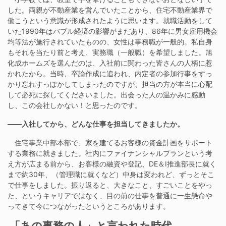
した。両親が不動産業を営んでいたことから、住宅不動産業界で
働こうという意識が形成されたように思います。就職活動をして
いた1990年はバブル経済の影響がまだあり、86年に男女雇用機会
均等法が施行されていたものの、女性は事務職が一般的。私自身
もそれを当たり前と考え、実務職（一般職）を希望しました。旭
化成ホームズを選んだのは、入社前に関わった皆さんの人柄に惹
かれたから。当時、卒論作成に追われ、内定者の参加行事をすっ
かり忘れすっぽかしてしまったのですが、担当の方が本当に心配
して必死に探してくださいました。出会った人の温かみに感動
し、この会社しかない！と思ったのです。
――入社してから、どんな仕事を担当してきましたか。
住宅事業中部本部で、家を建てるお客様の資金計画をサポート
する業務に就きました。社内にファイナンシャルプランという考
え方が広まる前から、お客様の融資や登記、DE＆I推進部長に就く
まで約30年、（管理職に就くなど）中身は変われど、ずっとそこ
で仕事をしました。振り返ると、大きなこと、すごいことをやっ
た、というキャリアではなく、目の前の仕事を普通に一生懸命や
ってきて今につながったというところがあります。
「あの事務の人」と言われた時代