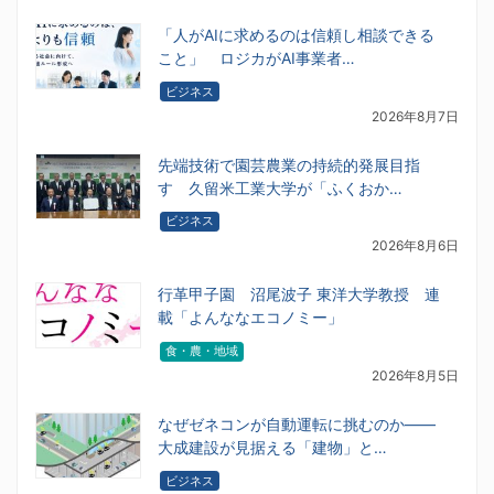
「人がAIに求めるのは信頼し相談できる
こと」 ロジカがAI事業者…
ビジネス
2026年8月7日
先端技術で園芸農業の持続的発展目指
す 久留米工業大学が「ふくおか…
ビジネス
2026年8月6日
行革甲子園 沼尾波子 東洋大学教授 連
載「よんななエコノミー」
食・農・地域
2026年8月5日
なぜゼネコンが自動運転に挑むのか――
大成建設が見据える「建物」と…
ビジネス