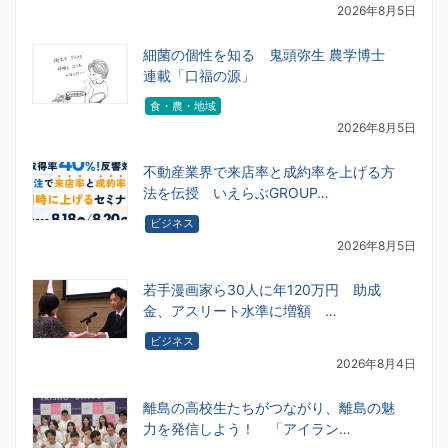
2026年8月5日
細菌の個性を知る 鬼頭弥生 農学博士
連載「口福の源」
食・農・地域
2026年8月5日
不動産業界で来店率と成約率を上げる方
法を伝授 いえらぶGROUP…
ビジネス
2026年8月5日
若手漫画家ら30人に年120万円 助成
金、アスリート水準に増額 …
ビジネス
2026年8月4日
離島の高校生たちがつながり、離島の魅
力を発信しよう！ 「アイラン…