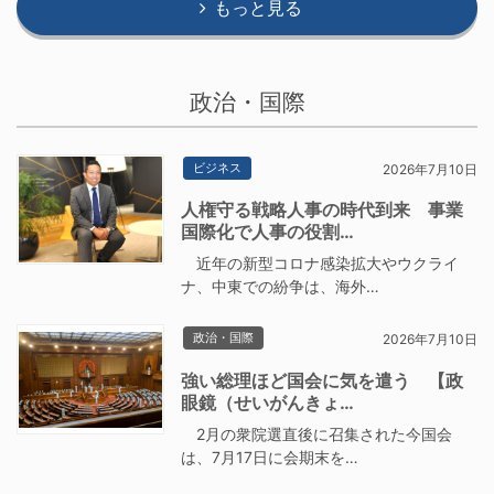
もっと見る
政治・国際
ビジネス
2026年7月10日
人権守る戦略人事の時代到来 事業
国際化で人事の役割…
近年の新型コロナ感染拡大やウクライ
ナ、中東での紛争は、海外…
政治・国際
2026年7月10日
強い総理ほど国会に気を遣う 【政
眼鏡（せいがんきょ…
2月の衆院選直後に召集された今国会
は、7月17日に会期末を…