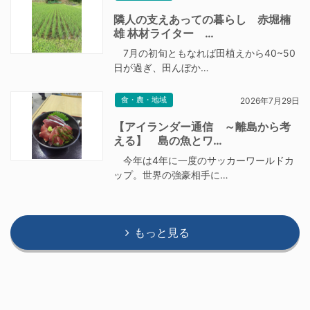
隣人の支えあっての暮らし 赤堀楠
雄 林材ライター …
7月の初旬ともなれば田植えから40~50
日が過ぎ、田んぼか…
食・農・地域
2026年7月29日
【アイランダー通信 ～離島から考
える】 島の魚とワ…
今年は4年に一度のサッカーワールドカ
ップ。世界の強豪相手に…
もっと見る