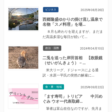
ビジネス
2025年08月26日
西郷隆盛ゆかりの掛け流し温泉で
名物「スメ料理」を堪…
８月も終わりを迎えますが、まだま
だ高温多湿な毎日が続いて…
政治・国際
2024年04月10日
二兎を追った岸田首相 【政眼鏡
（せいがんきょう）－…
米大リーグ、ドジャースによる通
訳・水原一平氏の突然の解雇に…
食・農・地域
2025年09月22日
「ます寿司」トリビア 中川め
ぐみ ウオー代表取締…
筆者は富山在住なのですが、先月ま