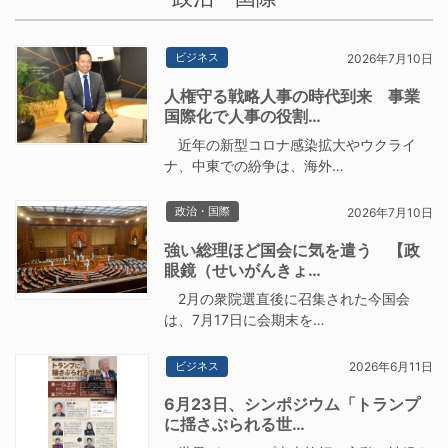
ビジネス
2026年7月10日
人権守る戦略人事の時代到来 事業
国際化で人事の役割…
近年の新型コロナ感染拡大やウクライ
ナ、中東での紛争は、海外…
政治・国際
2026年7月10日
強い総理ほど国会に気を遣う 【政
眼鏡（せいがんきょ…
2月の衆院選直後に召集された今国会
は、7月17日に会期末を…
ビジネス
2026年6月11日
6月23日、シンポジウム「トランプ
に揺さぶられる世…