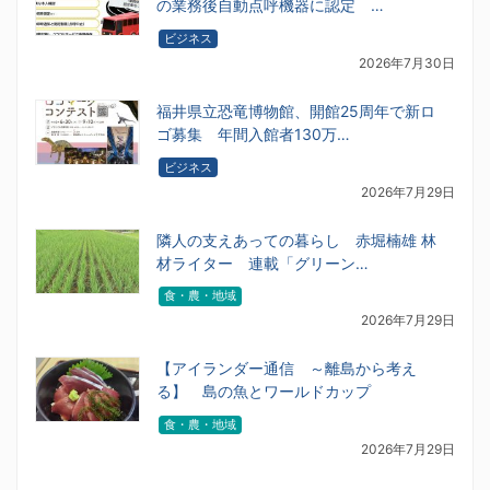
の業務後自動点呼機器に認定 …
ビジネス
2026年7月30日
福井県立恐竜博物館、開館25周年で新ロ
ゴ募集 年間入館者130万…
ビジネス
2026年7月29日
隣人の支えあっての暮らし 赤堀楠雄 林
材ライター 連載「グリーン…
食・農・地域
2026年7月29日
【アイランダー通信 ～離島から考え
る】 島の魚とワールドカップ
食・農・地域
2026年7月29日