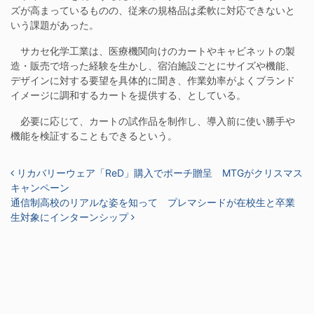
ズが高まっているものの、従来の規格品は柔軟に対応できないと
いう課題があった。
サカセ化学工業は、医療機関向けのカートやキャビネットの製
造・販売で培った経験を生かし、宿泊施設ごとにサイズや機能、
デザインに対する要望を具体的に聞き、作業効率がよくブランド
イメージに調和するカートを提供する、としている。
必要に応じて、カートの試作品を制作し、導入前に使い勝手や
機能を検証することもできるという。
投稿ナビゲーション
リカバリーウェア「ReD」購⼊でポーチ贈呈 MTGがクリスマス
キャンペーン
通信制高校のリアルな姿を知って プレマシードが在校生と卒業
生対象にインターンシップ