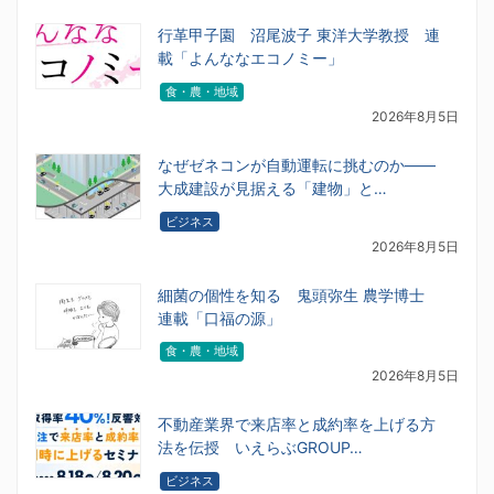
行革甲子園 沼尾波子 東洋大学教授 連
載「よんななエコノミー」
食・農・地域
2026年8月5日
なぜゼネコンが自動運転に挑むのか――
大成建設が見据える「建物」と…
ビジネス
2026年8月5日
細菌の個性を知る 鬼頭弥生 農学博士
連載「口福の源」
食・農・地域
2026年8月5日
不動産業界で来店率と成約率を上げる方
法を伝授 いえらぶGROUP…
ビジネス