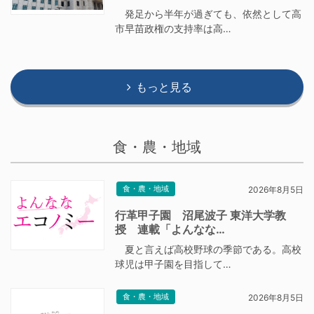
発足から半年が過ぎても、依然として高
市早苗政権の支持率は高…
もっと見る
食・農・地域
食・農・地域
2026年8月5日
行革甲子園 沼尾波子 東洋大学教
授 連載「よんなな…
夏と言えば高校野球の季節である。高校
球児は甲子園を目指して…
食・農・地域
2026年8月5日