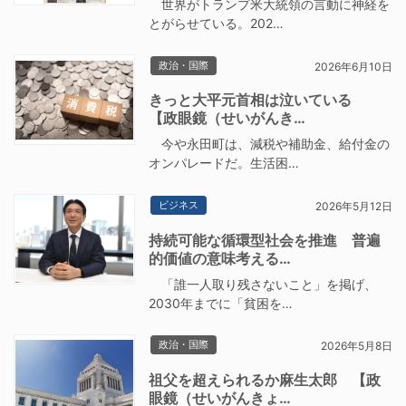
世界がトランプ米大統領の言動に神経を
とがらせている。202…
政治・国際
2026年6月10日
きっと大平元首相は泣いている
【政眼鏡（せいがんき…
今や永田町は、減税や補助金、給付金の
オンパレードだ。生活困…
ビジネス
2026年5月12日
持続可能な循環型社会を推進 普遍
的価値の意味考える…
「誰一人取り残さないこと」を掲げ、
2030年までに「貧困を…
政治・国際
2026年5月8日
祖父を超えられるか麻生太郎 【政
眼鏡（せいがんきょ…