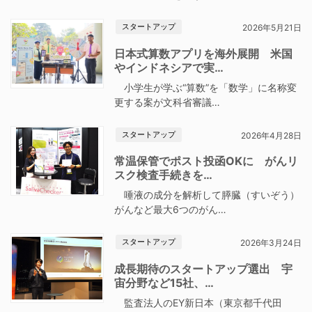
スタートアップ
2026年5月21日
日本式算数アプリを海外展開 米国
やインドネシアで実…
小学生が学ぶ“算数”を「数学」に名称変
更する案が文科省審議…
スタートアップ
2026年4月28日
常温保管でポスト投函OKに がんリ
スク検査手続きを…
唾液の成分を解析して膵臓（すいぞう）
がんなど最大6つのがん…
スタートアップ
2026年3月24日
成長期待のスタートアップ選出 宇
宙分野など15社、…
監査法人のEY新日本（東京都千代田