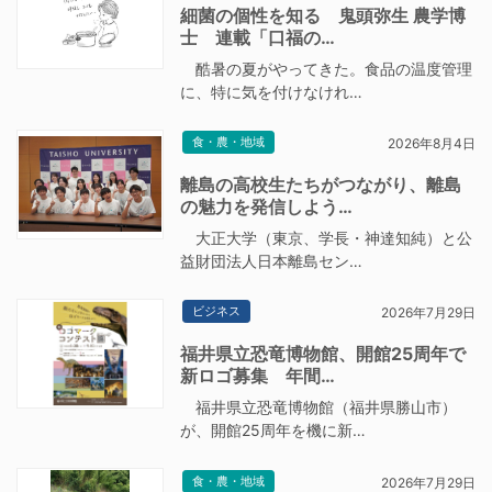
細菌の個性を知る 鬼頭弥生 農学博
士 連載「口福の…
酷暑の夏がやってきた。食品の温度管理
に、特に気を付けなけれ…
食・農・地域
2026年8月4日
離島の高校生たちがつながり、離島
の魅力を発信しよう…
大正大学（東京、学長・神達知純）と公
益財団法人日本離島セン…
ビジネス
2026年7月29日
福井県立恐竜博物館、開館25周年で
新ロゴ募集 年間…
福井県立恐竜博物館（福井県勝山市）
が、開館25周年を機に新…
食・農・地域
2026年7月29日