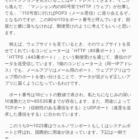
ら進んで、「マンション内の80号室でHTTP（ウェブ）が仕事し
てる」「110号室に行けばPOP3（メール受信）に巡り会えるぞ」
となるのですが、この80や110をポート番号と呼んでいます。部
屋だと腑に落ちなければ、郵便受けのように考えてもいいと思い
ます。
例えば、ウェブサイトを見ているとき、そのウェブサイトを見
せてくれているコンピューターは「HTTP（80番ポート）」や
「HTTPS（443番ポート）」という郵便受けを通じて、通信のデ
ータを送受信しています。1個のコンピューター上（同一IPアドレ
ス）でも、メールアプリはメール用のポート、ウェブアプリはウ
ェブ用のポートを使い分けることで、データが混ざらず正しいア
プリに届くようになっているわけです。
ポート番号は16ビットの数値で表され、私たちになじみの深い
10進数だと0〜65535番までが存在します。また、用途によって
TCPポート（信頼性のある通信をする）とUDPポート（速度を追
求した通信をする）に分かれています。
このうち0〜1023番はウェルノウンポートもしくはシステムポ
ートと呼ばれ、国際的に用途が決まっています。下記は一例で
す。