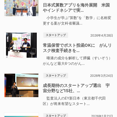
日本式算数アプリを海外展開 米国
やインドネシアで実…
小学生が学ぶ“算数”を「数学」に名称変
更する案が文科省審議…
スタートアップ
2026年4月28日
常温保管でポスト投函OKに がんリ
スク検査手続きを…
唾液の成分を解析して膵臓（すいぞう）
がんなど最大6つのがん…
スタートアップ
2026年3月24日
成長期待のスタートアップ選出 宇
宙分野など15社、…
監査法人のEY新日本（東京都千代田
区）が将来有望なスタート…
スタートアップ
2026年1月21日