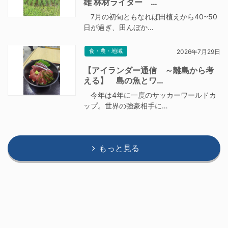
雄 林材ライター …
7月の初旬ともなれば田植えから40~50
日が過ぎ、田んぼか…
食・農・地域
2026年7月29日
【アイランダー通信 ～離島から考
える】 島の魚とワ…
今年は4年に一度のサッカーワールドカ
ップ。世界の強豪相手に…
もっと見る