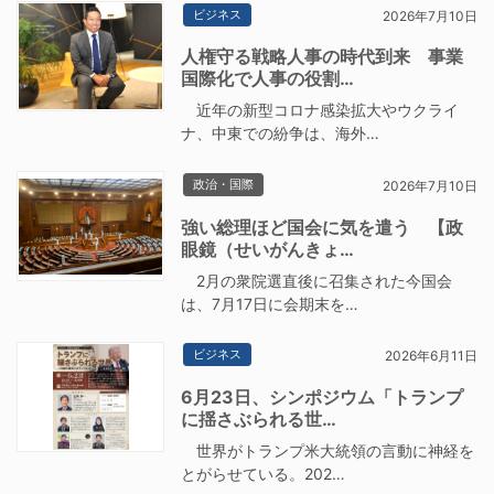
ビジネス
2026年7月10日
人権守る戦略人事の時代到来 事業
国際化で人事の役割…
近年の新型コロナ感染拡大やウクライ
ナ、中東での紛争は、海外…
政治・国際
2026年7月10日
強い総理ほど国会に気を遣う 【政
眼鏡（せいがんきょ…
2月の衆院選直後に召集された今国会
は、7月17日に会期末を…
ビジネス
2026年6月11日
6月23日、シンポジウム「トランプ
に揺さぶられる世…
世界がトランプ米大統領の言動に神経を
とがらせている。202…