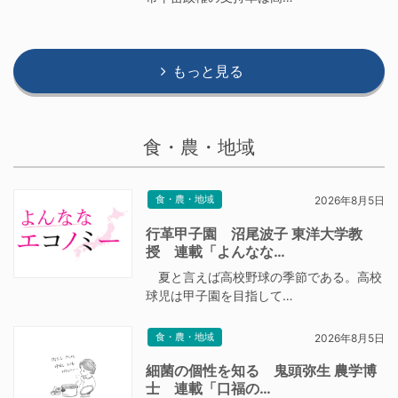
もっと見る
食・農・地域
食・農・地域
2026年8月5日
行革甲子園 沼尾波子 東洋大学教
授 連載「よんなな…
夏と言えば高校野球の季節である。高校
球児は甲子園を目指して…
食・農・地域
2026年8月5日
細菌の個性を知る 鬼頭弥生 農学博
士 連載「口福の…