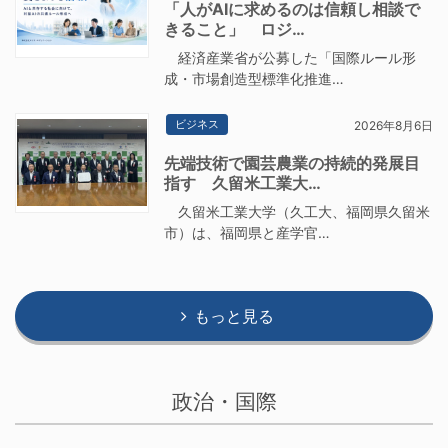
「人がAIに求めるのは信頼し相談で
きること」 ロジ…
経済産業省が公募した「国際ルール形
成・市場創造型標準化推進…
ビジネス
2026年8月6日
先端技術で園芸農業の持続的発展目
指す 久留米工業大…
久留米工業大学（久工大、福岡県久留米
市）は、福岡県と産学官…
もっと見る
政治・国際