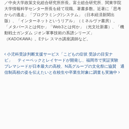
／中央大学政策文化総合研究所所長。富士総合研究所、関東学院
大学情報科学センター所長を経て現職。著書多数。近著に「思考
からの逃走」「プログラミング/システム」（日本経済新聞出
版）、「インターネットというリアル」（ミネルヴァ書房）、
「メタバースとは何か」「Web3とは何か」（光文社新書）、「機
動戦士ガンダム ジオン軍事技術の系譜シリーズ」
（KADOKAWA）。Eテレ スマホ講座講師など。
投稿ナビゲーション
小児科受診判断支援サービス「こどもの症状 受診の目安ナ
ビ」 ティーペックとレイヤードが開発し、福岡市で実証実験
プレマシードが日本最大の高校、N高グループの文化祭に協賛 通
信制高校の姿を伝えたいと在校生や卒業生対象に調査も実施中