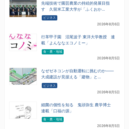
先端技術で園芸農業の持続的発展目指
す 久留米工業大学が「ふくおか…
ビジネス
2026年8月6日
行革甲子園 沼尾波子 東洋大学教授 連
載「よんななエコノミー」
食・農・地域
2026年8月5日
なぜゼネコンが自動運転に挑むのか――
大成建設が見据える「建物」と…
ビジネス
2026年8月5日
細菌の個性を知る 鬼頭弥生 農学博士
連載「口福の源」
食・農・地域
2026年8月5日