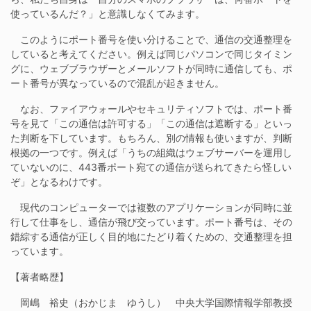
使っているんだ？」と意識しなくてみます。
このようにポート番号を使い分けることで、通信の交通整理を
していると考えてください。例えば同じパソコンで同じタイミン
グに、ウェブブラウザーとメールソフトが同時に通信しても、ポ
ート番号が異なっているので混乱が起きません。
なお、ファイアウォールやセキュリティソフトでは、ポート番
号を見て「この通信は許可する」「この通信は遮断する」といっ
た判断を下しています。もちろん、別の情報も使いますが、判断
根拠の一つです。例えば「うちの組織はウェブサーバーを運用し
ていないのに、443番ポート宛ての通信が送られてきたら怪しい
ぞ」となるわけです。
現代のコンピューターでは複数のアプリケーションが同時に並
行して仕事をし、通信が飛び交っています。ポート番号は、その
錯綜する通信が正しく目的地にたどり着くための、交通整理を担
っています。
【著者略歴】
岡嶋 裕史（おかじま ゆうし） 中央大学国際情報学部教授