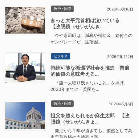
政治・国際
2026年6月10日
きっと大平元首相は泣いている
【政眼鏡（せいがんき…
今や永田町は、減税や補助金、給付金の
オンパレードだ。生活困…
ビジネス
2026年5月12日
持続可能な循環型社会を推進 普遍
的価値の意味考える…
「誰一人取り残さないこと」を掲げ、
2030年までに「貧困を…
政治・国際
2026年5月8日
祖父を超えられるか麻生太郎 【政
眼鏡（せいがんきょ…
発足から半年が過ぎても、依然として高
市早苗政権の支持率は高…