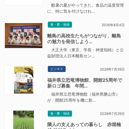
酷暑の夏がやってきた。食品の温度管理
に、特に気を付けなけれ…
食・農・地域
2026年8月4日
離島の高校生たちがつながり、離島
の魅力を発信しよう…
大正大学（東京、学長・神達知純）と公
益財団法人日本離島セン…
ビジネス
2026年7月29日
福井県立恐竜博物館、開館25周年で
新ロゴ募集 年間…
福井県立恐竜博物館（福井県勝山市）
が、開館25周年を機に新…
食・農・地域
2026年7月29日
隣人の支えあっての暮らし 赤堀楠