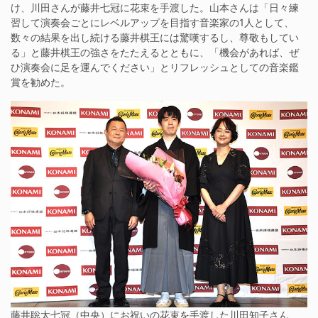
け、川田さんが藤井七冠に花束を手渡した。山本さんは「日々練
習して演奏会ごとにレベルアップを目指す音楽家の1人として、
数々の結果を出し続ける藤井棋王には驚嘆するし、尊敬もしてい
る」と藤井棋王の強さをたたえるとともに、「機会があれば、ぜ
ひ演奏会に足を運んでください」とリフレッシュとしての音楽鑑
賞を勧めた。
藤井聡太七冠（中央）にお祝いの花束を手渡した川田知子さん