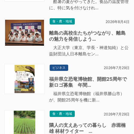
酷暑の夏がやってきた。食品の温度管理
に、特に気を付けなけれ…
食・農・地域
2026年8月4日
離島の高校生たちがつながり、離島
の魅力を発信しよう…
大正大学（東京、学長・神達知純）と公
益財団法人日本離島セン…
ビジネス
2026年7月29日
福井県立恐竜博物館、開館25周年で
新ロゴ募集 年間…
福井県立恐竜博物館（福井県勝山市）
が、開館25周年を機に新…
食・農・地域
2026年7月29日
隣人の支えあっての暮らし 赤堀楠
雄 林材ライター …