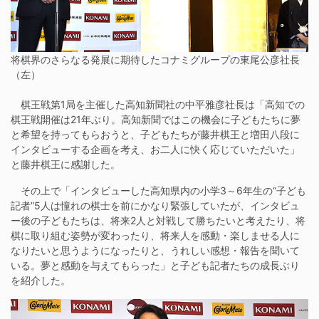
将棋界のさらなる発展に期待したコナミグループの東尾公彦社長
（左）
棋王戦第1局を主催した高知新聞社の中平雅彦社長は「高知での
棋王戦開催は21年ぶり。高知新聞ではこの機会に子どもたちに夢
と希望を持ってもらおうと、子どもたちが藤井棋王と増田八段に
インタビューする企画を考え、お二人に快く応じていただいた」
と藤井棋王に感謝した。
その上で「インタビューした高知県内の小学3～6年生の“子ども
記者”5人は憧れの棋士を前にかなり緊張していたが、インタビュ
ー後の子どもたちは、将来2人と対戦して勝ちたいと考えたり、将
棋に取り組む姿勢が変わったり、将来人を感動・楽しませる人に
なりたいと思うようになったりと、うれしい感想・報告を聞いて
いる。夢と感動を与えてもらった」と子ども記者たちの成長ぶり
を紹介した。