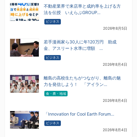
不動産業界で来店率と成約率を上げる方
法を伝授 いえらぶGROUP…
ビジネス
2026年8月5日
若手漫画家ら30人に年120万円 助成
金、アスリート水準に増額 …
ビジネス
2026年8月4日
離島の高校生たちがつながり、離島の魅
力を発信しよう！ 「アイラン…
食・農・地域
2026年8月4日
「Innovation for Cool Earth Forum…
ビジネス
2026年8月4日