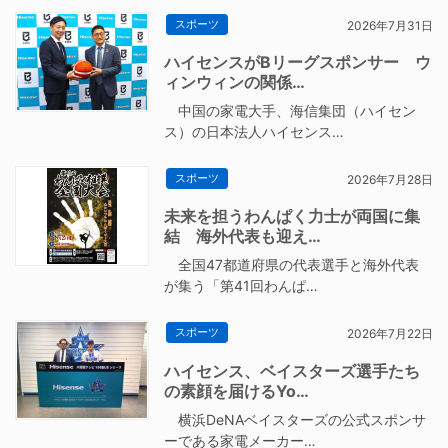
スポーツ
2026年7月31日
ハイセンスがBリーグスポンサー ウ
ィンウィンの関係…
中国の家電大手、海信集団（ハイセン
ス）の日本法人ハイセンス…
スポーツ
2026年7月28日
未来を担うわんぱく力士が両国に集
結 海外代表も迎え…
全国47都道府県の代表選手と海外代表
が集う「第41回わんぱ…
スポーツ
2026年7月22日
ハイセンス、ベイスターズ選手たち
の素顔を届けるYo…
横浜DeNAベイスターズの公式スポンサ
ーである家電メーカー…