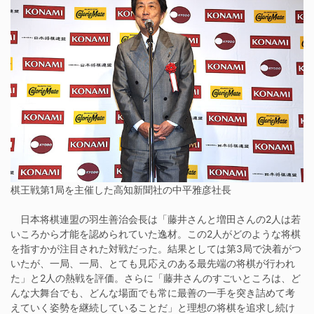
棋王戦第1局を主催した高知新聞社の中平雅彦社長
日本将棋連盟の羽生善治会長は「藤井さんと増田さんの2人は若
いころから才能を認められていた逸材。この2人がどのような将棋
を指すかが注目された対戦だった。結果としては第3局で決着がつ
いたが、一局、一局、とても見応えのある最先端の将棋が行われ
た」と2人の熱戦を評価。さらに「藤井さんのすごいところは、ど
んな大舞台でも、どんな場面でも常に最善の一手を突き詰めて考
えていく姿勢を継続していることだ」と理想の将棋を追求し続け