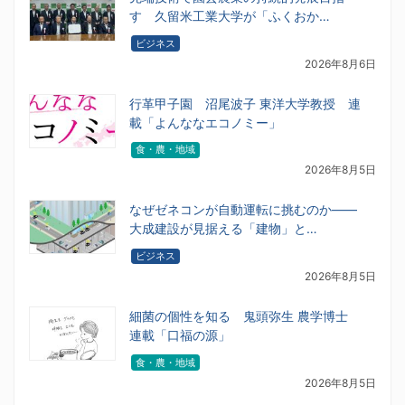
す 久留米工業大学が「ふくおか…
ビジネス
2026年8月6日
行革甲子園 沼尾波子 東洋大学教授 連
載「よんななエコノミー」
食・農・地域
2026年8月5日
なぜゼネコンが自動運転に挑むのか――
大成建設が見据える「建物」と…
ビジネス
2026年8月5日
細菌の個性を知る 鬼頭弥生 農学博士
連載「口福の源」
食・農・地域
2026年8月5日