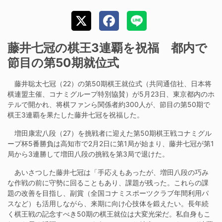
藤井七冠の棋王3連覇を祝福 都内で
節目の第50期就位式
藤井聡太七冠（22）の第50期棋王就位式（共同通信社、日本将
棋連盟主催、コナミグループ特別協賛）が5月23日、東京都内のホ
テルで開かれ、将棋ファンら関係者約300人が、節目の第50期で
棋王3連覇を果たした藤井七冠を祝福した。
増田康宏八段（27）を挑戦者に迎えた第50期棋王戦コナミグル
ープ杯5番勝負は高知市で2月2日に第1局が始まり、藤井七冠が第1
局から3連勝して増田八段の挑戦を第3局で退けた。
あいさつした藤井七冠は「手応えもあったが、増田八段の巧み
な作戦の前に守勢に回ることもあり、課題が残った。これらの課
題の改善を目指し、副賞（全国コナミスポーツクラブ年間利用パ
スなど）も活用しながら、来期に向け心技体を鍛えたい。長年続
く棋王戦の記念すべき50期の棋王就位は大変光栄だ。私自身もこ