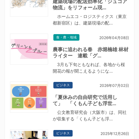
建築現場の配送効率化「ジュコア
物流」をリフォーム現…
ホームエコ・ロジスティクス（東京
都新宿区）は、建築現場の配…
食・農・地域
2026年04月08日
農事に追われる春 赤堀楠雄 林材
ライター 連載「グ…
3月も下旬ともなれば、各地から桜
開花の報が聞こえるようにな…
ビジネス
2026年07月02日
「夏休みの自由研究で活用し
て」 「くもん子ども浮世…
公文教育研究会（大阪市）は、同社
が収集する「くもん子ども浮…
ビジネス
2025年12月26日