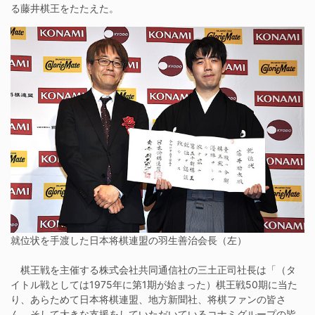
る藤井棋王をたたえた。
就位状を手渡した日本将棋連盟の羽生善治会長（左）
棋王戦を主催する株式会社共同通信社の三土正司社長は「（タ
イトル戦としては1975年に第1期が始まった）棋王戦50期に当た
り、あらためて日本将棋連盟、地方新聞社、将棋ファンの皆さ
ん、そして大きな支援をしていただいているコナミグループの皆