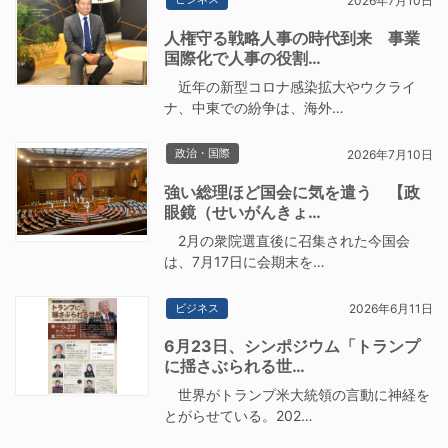
2026年7月10日
人権守る戦略人事の時代到来 事業
国際化で人事の役割…
近年の新型コロナ感染拡大やウクライ
ナ、中東での紛争は、海外…
政治・国際
2026年7月10日
強い総理ほど国会に気を遣う 【政
眼鏡（せいがんきょ…
2月の衆院選直後に召集された今国会
は、7月17日に会期末を…
ビジネス
2026年6月11日
6月23日、シンポジウム「トランプ
に揺さぶられる世…
世界がトランプ米大統領の言動に神経を
とがらせている。202…