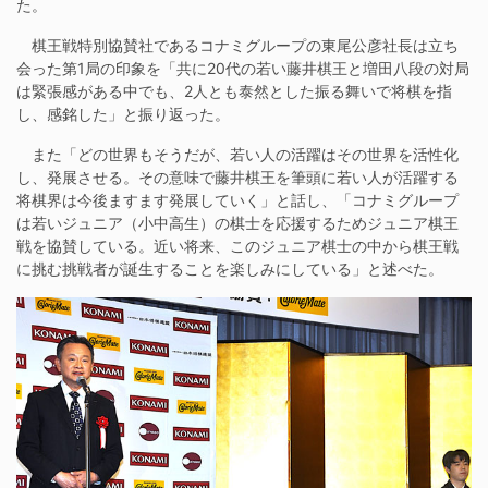
た。
棋王戦特別協賛社であるコナミグループの東尾公彦社長は立ち
会った第1局の印象を「共に20代の若い藤井棋王と増田八段の対局
は緊張感がある中でも、2人とも泰然とした振る舞いで将棋を指
し、感銘した」と振り返った。
また「どの世界もそうだが、若い人の活躍はその世界を活性化
し、発展させる。その意味で藤井棋王を筆頭に若い人が活躍する
将棋界は今後ますます発展していく」と話し、「コナミグループ
は若いジュニア（小中高生）の棋士を応援するためジュニア棋王
戦を協賛している。近い将来、このジュニア棋士の中から棋王戦
に挑む挑戦者が誕生することを楽しみにしている」と述べた。