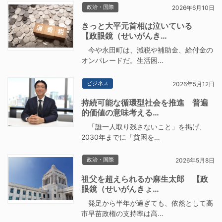
政治・国際
2026年6月10日
きっと大平元首相は泣いている
【政眼鏡（せいがんき…
今や永田町は、減税や補助金、給付金の
オンパレードだ。生活困…
ビジネス
2026年5月12日
持続可能な循環型社会を推進 普遍
的価値の意味考える…
「誰一人取り残さないこと」を掲げ、
2030年までに「貧困を…
政治・国際
2026年5月8日
祖父を超えられるか麻生太郎 【政
眼鏡（せいがんきょ…
発足から半年が過ぎても、依然として高
市早苗政権の支持率は高…