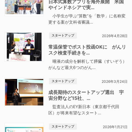
日本式算数アプリを海外展開 米国
やインドネシアで実…
小学生が学ぶ“算数”を「数学」に名称変
更する案が文科省審議…
スタートアップ
2026年4月28日
常温保管でポスト投函OKに がんリ
スク検査手続きを…
唾液の成分を解析して膵臓（すいぞう）
がんなど最大6つのがん…
スタートアップ
2026年3月24日
成長期待のスタートアップ選出 宇
宙分野など15社、…
監査法人のEY新日本（東京都千代田
区）が将来有望なスタート…
スタートアップ
2026年1月21日