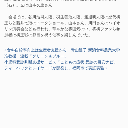
（右）。左は山本友重さん
会場では、谷川浩司九段、羽生善治九段、渡辺明九段の歴代棋
王らと藤井七冠のトークショーや、山本さん、川田さんのバイオ
リン演奏会なども行われ、華やかな雰囲気の中、将棋ファンら参
加者は棋王戦の節目を祝う催事を楽しんでいた。
投稿ナビゲーション
食料自給率向上は生産者支援から 青山浩子 新潟食料農業大学
准教授 連載「グリーン＆ブルー」
小児科受診判断支援サービス「こどもの症状 受診の目安ナビ」
ティーペックとレイヤードが開発し、福岡市で実証実験