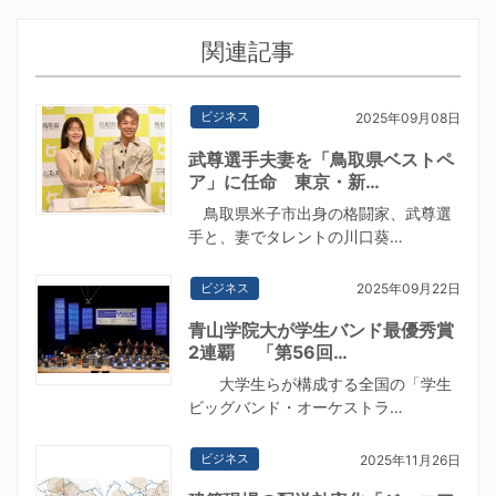
関連記事
ビジネス
2025年09月08日
武尊選手夫妻を「鳥取県ベストペ
ア」に任命 東京・新…
鳥取県米子市出身の格闘家、武尊選
手と、妻でタレントの川口葵…
ビジネス
2025年09月22日
青山学院大が学生バンド最優秀賞
2連覇 「第56回…
大学生らが構成する全国の「学生
ビッグバンド・オーケストラ…
ビジネス
2025年11月26日