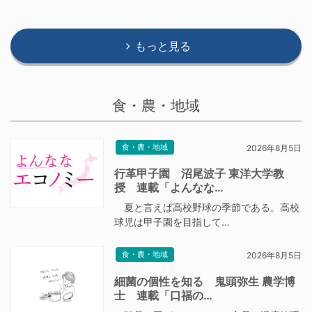
もっと見る
食・農・地域
食・農・地域
2026年8月5日
行革甲子園 沼尾波子 東洋大学教
授 連載「よんなな…
夏と言えば高校野球の季節である。高校
球児は甲子園を目指して…
食・農・地域
2026年8月5日
細菌の個性を知る 鬼頭弥生 農学博
士 連載「口福の…