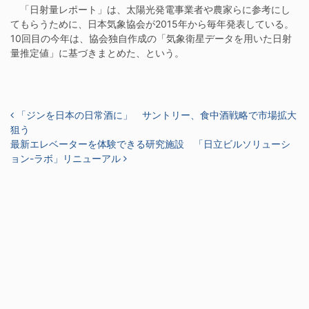
「日射量レポート」は、太陽光発電事業者や農家らに参考にし
てもらうために、日本気象協会が2015年から毎年発表している。
10回目の今年は、協会独自作成の「気象衛星データを用いた日射
量推定値」に基づきまとめた、という。
投稿ナビゲーション
「ジンを日本の日常酒に」 サントリー、食中酒戦略で市場拡大
狙う
最新エレベーターを体験できる研究施設 「日立ビルソリューシ
ョン-ラボ」リニューアル