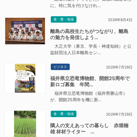
に、特に気を付けなけれ…
食・農・地域
2026年8月4日
離島の高校生たちがつながり、離島
の魅力を発信しよう…
大正大学（東京、学長・神達知純）と公
益財団法人日本離島セン…
ビジネス
2026年7月29日
福井県立恐竜博物館、開館25周年で
新ロゴ募集 年間…
福井県立恐竜博物館（福井県勝山市）
が、開館25周年を機に新…
食・農・地域
2026年7月29日
隣人の支えあっての暮らし 赤堀楠
雄 林材ライター …