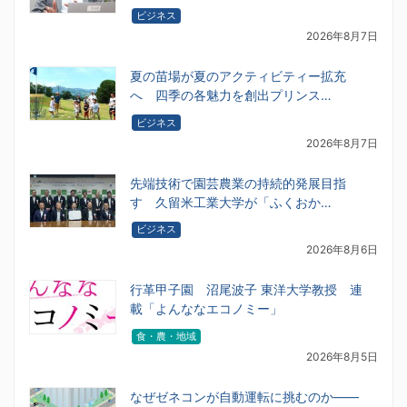
ビジネス
2026年8月7日
夏の苗場が夏のアクティビティー拡充
へ 四季の各魅力を創出プリンス…
ビジネス
2026年8月7日
先端技術で園芸農業の持続的発展目指
す 久留米工業大学が「ふくおか…
ビジネス
2026年8月6日
行革甲子園 沼尾波子 東洋大学教授 連
載「よんななエコノミー」
食・農・地域
2026年8月5日
なぜゼネコンが自動運転に挑むのか――