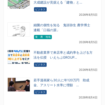
大成建設が見据える「建物」と…
ビジネス
2026年8月5日
細菌の個性を知る 鬼頭弥生 農学博士
連載「口福の源」
食・農・地域
2026年8月5日
不動産業界で来店率と成約率を上げる方
法を伝授 いえらぶGROUP…
ビジネス
2026年8月5日
若手漫画家ら30人に年120万円 助成
金、アスリート水準に増額 …
ビジネス
2026年8月4日