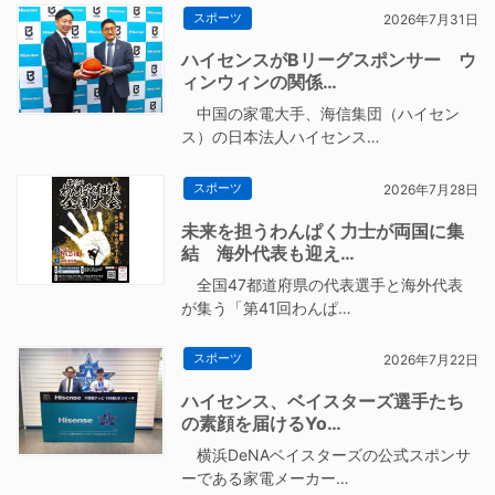
スポーツ
2026年7月31日
ハイセンスがBリーグスポンサー ウ
ィンウィンの関係…
中国の家電大手、海信集団（ハイセン
ス）の日本法人ハイセンス…
スポーツ
2026年7月28日
未来を担うわんぱく力士が両国に集
結 海外代表も迎え…
全国47都道府県の代表選手と海外代表
が集う「第41回わんぱ…
スポーツ
2026年7月22日
ハイセンス、ベイスターズ選手たち
の素顔を届けるYo…
横浜DeNAベイスターズの公式スポンサ
ーである家電メーカー…