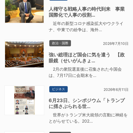
人権守る戦略人事の時代到来 事業
国際化で人事の役割…
近年の新型コロナ感染拡大やウクライ
ナ、中東での紛争は、海外…
政治・国際
2026年7月10日
強い総理ほど国会に気を遣う 【政
眼鏡（せいがんきょ…
2月の衆院選直後に召集された今国会
は、7月17日に会期末を…
ビジネス
2026年6月11日
6月23日、シンポジウム「トランプ
に揺さぶられる世…
世界がトランプ米大統領の言動に神経を
とがらせている。202…