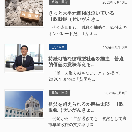
政治・国際
2026年6月10日
きっと大平元首相は泣いている
【政眼鏡（せいがんき…
今や永田町は、減税や補助金、給付金の
オンパレードだ。生活困…
ビジネス
2026年5月12日
持続可能な循環型社会を推進 普遍
的価値の意味考える…
「誰一人取り残さないこと」を掲げ、
2030年までに「貧困を…
政治・国際
2026年5月8日
祖父を超えられるか麻生太郎 【政
眼鏡（せいがんきょ…
発足から半年が過ぎても、依然として高
市早苗政権の支持率は高…