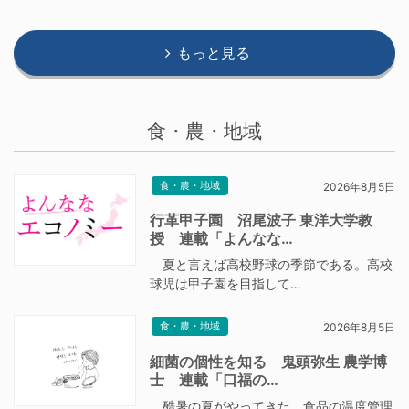
もっと見る
食・農・地域
食・農・地域
2026年8月5日
行革甲子園 沼尾波子 東洋大学教
授 連載「よんなな…
夏と言えば高校野球の季節である。高校
球児は甲子園を目指して…
食・農・地域
2026年8月5日
細菌の個性を知る 鬼頭弥生 農学博
士 連載「口福の…
酷暑の夏がやってきた。食品の温度管理