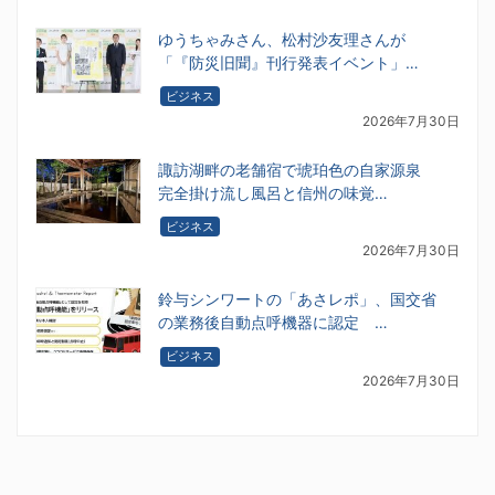
ゆうちゃみさん、松村沙友理さんが
「『防災旧聞』刊行発表イベント」…
ビジネス
2026年7月30日
諏訪湖畔の老舗宿で琥珀色の自家源泉
完全掛け流し風呂と信州の味覚…
ビジネス
2026年7月30日
鈴与シンワートの「あさレポ」、国交省
の業務後自動点呼機器に認定 …
ビジネス
2026年7月30日