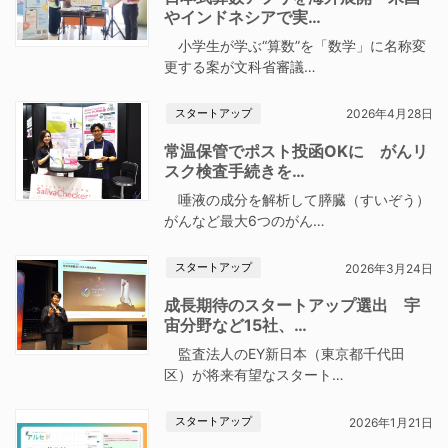
やインドネシアで実…
小学生が学ぶ“算数”を「数学」に名称変
更する案が文科省審議…
スタートアップ
2026年4月28日
常温保管でポスト投函OKに がんリ
スク検査手続きを…
唾液の成分を解析して膵臓（すいぞう）
がんなど最大6つのがん…
スタートアップ
2026年3月24日
成長期待のスタートアップ選出 宇
宙分野など15社、…
監査法人のEY新日本（東京都千代田
区）が将来有望なスタート…
スタートアップ
2026年1月21日