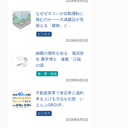
2026年8月5日
なぜゼネコンが自動運転に
挑むのか――大成建設が見
据える「建物」と…
ビジネス
2026年8月5日
細菌の個性を知る 鬼頭弥
生 農学博士 連載「口福
の源」
食・農・地域
2026年8月5日
不動産業界で来店率と成約
率を上げる方法を伝授 い
えらぶGROUP…
ビジネス
2026年8月5日