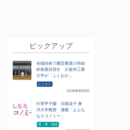
ピックアップ
先端技術で園芸農業の持続
的発展目指す 久留米工業
大学が「ふくおか…
ビジネス
2026年8月6日
行革甲子園 沼尾波子 東
洋大学教授 連載「よんな
なエコノミー」
食・農・地域