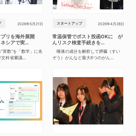
プ
スタートアップ
2026年5月21日
2026年4月28日
アプリを海外展開
常温保管でポスト投函OKに が
ドネシアで実…
んリスク検査手続きを…
“算数”を「数学」に名
唾液の成分を解析して膵臓（すい
が文科省審議…
ぞう）がんなど最大6つのがん…