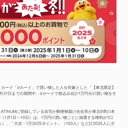
トカード「dカード」で買い物した人を対象とした「【東北限定】
1月31日までの期間中、dカードで税込み合計1万円分の買い物をす
LATINUMに登録している自宅か郵便物届け先住所が東北6県の本
弾（1月1日～10日）は、1万円の買い物ごとに抽選する権利が1口
）、「大吉・1万2025ポイント」（100人）など計2025人にポ