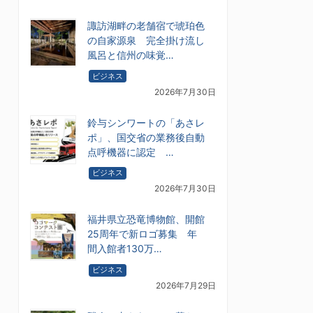
諏訪湖畔の老舗宿で琥珀色
の自家源泉 完全掛け流し
風呂と信州の味覚…
ビジネス
2026年7月30日
鈴与シンワートの「あさレ
ポ」、国交省の業務後自動
点呼機器に認定 …
ビジネス
2026年7月30日
福井県立恐竜博物館、開館
25周年で新ロゴ募集 年
間入館者130万…
ビジネス
2026年7月29日