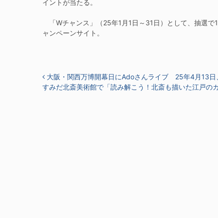
イントが当たる。
「Wチャンス」（25年1月1日～31日）として、抽選で
ャンペーンサイト。
投稿ナビゲーション
大阪・関西万博開幕日にAdoさんライブ 25年4月13
すみだ北斎美術館で「読み解こう！北斎も描いた江戸のカ