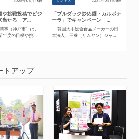
ビジネス
2025年03月18日
2024年04月09日
標や挑戦投稿でビジ
「ブルダック炒め麺・カルボナ
ズ当たる ア…
ーラ」でキャンペーン …
商事（神戸市）は、
韓国大手総合食品メーカーの日
新年度の目標や挑…
本法人、三養（サムヤン）ジャ…
ートアップ