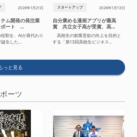
プ
スタートアップ
2026年1月21日
2026年1月13日
ステム開発の発注業
自分褒める漫画アプリが最高
サポート …
賞 共立女子高が受賞、高…
役割を、AIが肩代わり
高校生の創業意欲の向上を目的と
が誕生した…
する「第13回高校生ビジネス…
もっと見る
ポーツ