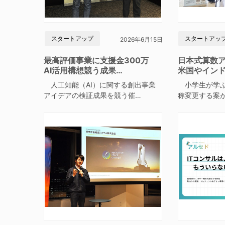
スタートアップ
スタートアッ
2026年6月15日
最高評価事業に支援金300万
日本式算数
AI活用構想競う成果…
米国やイン
人工知能（AI）に関する創出事業
小学生が学ぶ
アイデアの検証成果を競う催…
称変更する案