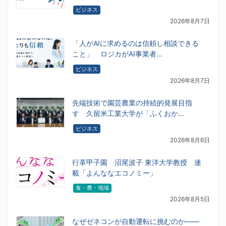
ビジネス
2026年8月7日
「人がAIに求めるのは信頼し相談できる
こと」 ロジカがAI事業者…
ビジネス
2026年8月7日
先端技術で園芸農業の持続的発展目指
す 久留米工業大学が「ふくおか…
ビジネス
2026年8月6日
行革甲子園 沼尾波子 東洋大学教授 連
載「よんななエコノミー」
食・農・地域
2026年8月5日
なぜゼネコンが自動運転に挑むのか――