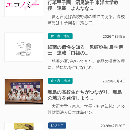
行革甲子園 沼尾波子 東洋大学教
授 連載「よんなな…
夏と言えば高校野球の季節である。高校
球児は甲子園を目指して…
食・農・地域
2026年8月5日
細菌の個性を知る 鬼頭弥生 農学博
士 連載「口福の…
酷暑の夏がやってきた。食品の温度管理
に、特に気を付けなけれ…
食・農・地域
2026年8月4日
離島の高校生たちがつながり、離島
の魅力を発信しよう…
大正大学（東京、学長・神達知純）と公
益財団法人日本離島セン…
ビジネス
2026年7月29日