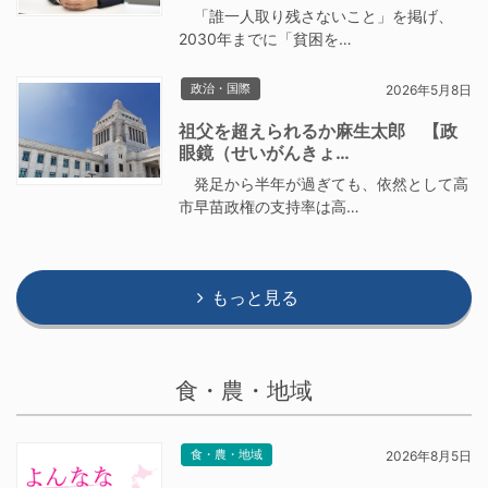
「誰一人取り残さないこと」を掲げ、
2030年までに「貧困を…
政治・国際
2026年5月8日
祖父を超えられるか麻生太郎 【政
眼鏡（せいがんきょ…
発足から半年が過ぎても、依然として高
市早苗政権の支持率は高…
もっと見る
食・農・地域
食・農・地域
2026年8月5日