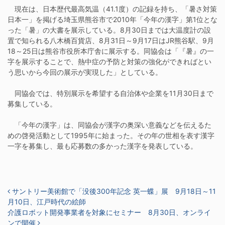
現在は、日本歴代最高気温（41.1度）の記録を持ち、「暑さ対策
日本一」を掲げる埼玉県熊谷市で2010年「今年の漢字」第1位とな
った「暑」の大書を展示している。8月30日までは大温度計の設
置で知られる八木橋百貨店、8月31日～9月17日はJR熊谷駅、9月
18～25日は熊谷市役所本庁舎に展示する。同協会は「『暑』の一
字を展示することで、熱中症の予防と対策の強化ができればとい
う思いから今回の展示が実現した」としている。
同協会では、特別展示を希望する自治体や企業を11月30日まで
募集している。
「今年の漢字」は、同協会が漢字の奥深い意義などを伝えるた
めの啓発活動として1995年に始まった。その年の世相を表す漢字
一字を募集し、最も応募数の多かった漢字を発表している。
投稿ナビゲーション
サントリー美術館で「没後300年記念 英一蝶」展 9月18日～11
月10日、江戸時代の絵師
介護ロボット開発事業者を対象にセミナー 8月30日、オンライ
ンで開催