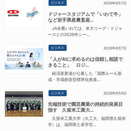
ビジネス
2026年8月7日
ドジャースタジアムで「いわて牛」
など岩手県産農畜産…
JA全農いわては、米大リーグ・ドジャ
ースとの2026年シー…
ビジネス
2026年8月7日
「人がAIに求めるのは信頼し相談で
きること」 ロジ…
経済産業省が公募した「国際ルール形
成・市場創造型標準化推進…
ビジネス
2026年8月6日
先端技術で園芸農業の持続的発展目
指す 久留米工業大…
久留米工業大学（久工大、福岡県久留米
市）は、福岡県と産学官…