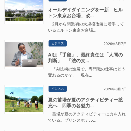
オールデイダイニングを一新 ヒル
トン東京お台場、改…
2月から開業初の大規模改装に着手して
いるヒルトン東京お台場…
ビジネス
2026年8月7日
AIは「手段」、最終責任は「人間の
判断」 「法の支…
「AI技術の進展で、専門職の仕事はどう
変わるのか？」 現在…
ビジネス
2026年8月7日
夏の苗場が夏のアクティビティー拡
充へ 四季の各魅力…
苗場が夏のアクティビティーに力を入れ
ている。プリンスホテル…