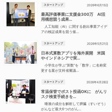
スタートアップ
2026年6月15日
最高評価事業に支援金300万 AI活
用構想競う成果…
人工知能（AI）に関する創出事業アイデ
アの検証成果を競う催…
スタートアップ
2026年5月21日
日本式算数アプリを海外展開 米国
やインドネシアで実…
小学生が学ぶ“算数”を「数学」に名称変
更する案が文科省審議…
スタートアップ
2026年4月28日
常温保管でポスト投函OKに がんリ
スク検査手続きを…
唾液の成分を解析して膵臓（すいぞう）
がんなど最大6つのがん…