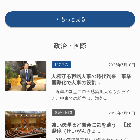
もっと見る
政治・国際
ビジネス
2026年7月10日
人権守る戦略人事の時代到来 事業
国際化で人事の役割…
近年の新型コロナ感染拡大やウクライ
ナ、中東での紛争は、海外…
政治・国際
2026年7月10日
強い総理ほど国会に気を遣う 【政
眼鏡（せいがんきょ…
2月の衆院選直後に召集された今国会