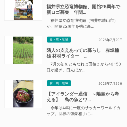
福井県立恐竜博物館、開館25周年で
新ロゴ募集 年間…
福井県立恐竜博物館（福井県勝山市）
が、開館25周年を機に新…
食・農・地域
2026年7月29日
隣人の支えあっての暮らし 赤堀楠
雄 林材ライター …
7月の初旬ともなれば田植えから40~50
日が過ぎ、田んぼか…
食・農・地域
2026年7月29日
【アイランダー通信 ～離島から考
える】 島の魚とワ…
今年は4年に一度のサッカーワールドカ
ップ。世界の強豪相手に…